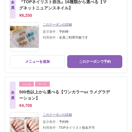
『TOPネイリスト担当』16種類から選べる【マ
全
員
グネットニュアンスネイル】
¥8,250
このクーポンの詳細
提示条件：
予約時
利用条件：
全員ご利用可能です
メニューを追加
このクーポンで予約
ジェル
アート
500色以上から選べる【ワンカラーor ラメグラデ
全
員
ーション】
¥4,700
このクーポンの詳細
提示条件：
予約時
利用条件：
TOPネイリスト指名不可