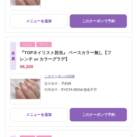
メニューを追加
このクーポンで予約
ジェル
アート
『TOPネイリスト担当』 ベースカラー無し【フ
全
員
レンチ or カラーグラデ】
¥6,200
このクーポンの詳細
提示条件：
予約時
利用条件：
RYOTA SEINA 指名不可
メニューを追加
このクーポンで予約