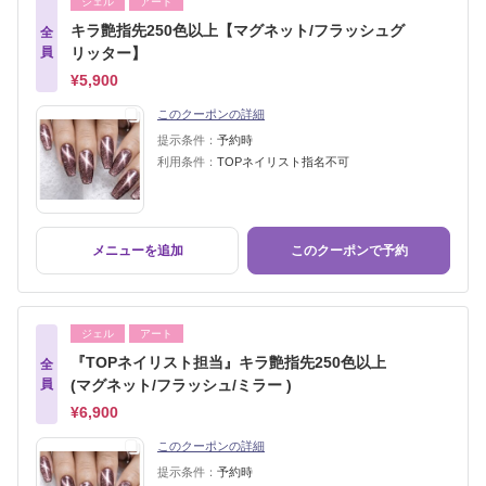
ジェル
アート
キラ艶指先250色以上【マグネット/フラッシュグ
全
員
リッター】
¥5,900
このクーポンの詳細
提示条件：
予約時
利用条件：
TOPネイリスト指名不可
メニューを追加
このクーポンで予約
ジェル
アート
『TOPネイリスト担当』キラ艶指先250色以上
全
員
(マグネット/フラッシュ/ミラー )
¥6,900
このクーポンの詳細
提示条件：
予約時