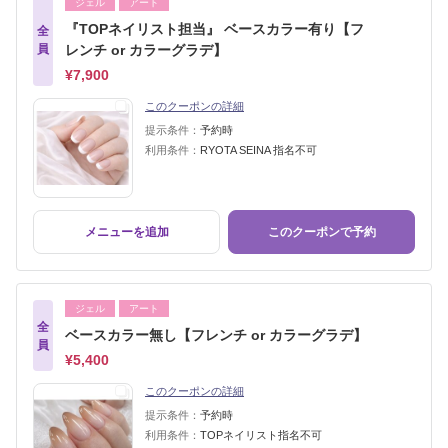
ジェル
アート
『TOPネイリスト担当』 ベースカラー有り【フ
全
員
レンチ or カラーグラデ】
¥7,900
このクーポンの詳細
提示条件：
予約時
利用条件：
RYOTA SEINA 指名不可
メニューを追加
このクーポンで予約
ジェル
アート
全
ベースカラー無し【フレンチ or カラーグラデ】
員
¥5,400
このクーポンの詳細
提示条件：
予約時
利用条件：
TOPネイリスト指名不可