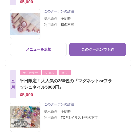
¥5,000
このクーポンの詳細
提示条件：
予約時
利用条件：
指名不可
メニューを追加
このクーポンで予約
ケアカラー
ジェル
オフ
平日限定！大人気の250色の『マグネットorフラ
全
員
ッシュネイル5000円』
¥5,000
このクーポンの詳細
提示条件：
予約時
利用条件：
TOPネイリスト指名不可