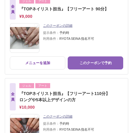
ジェル
アート
全
『TOPネイリスト担当』【フリーアート 90分】
員
¥9,000
このクーポンの詳細
提示条件：
予約時
利用条件：
RYOTA SEINA 指名不可
メニューを追加
このクーポンで予約
ジェル
アート
『TOPネイリスト担当』【フリーアート110分】
全
員
ロングや5本以上デザインの方
¥10,000
このクーポンの詳細
提示条件：
予約時
利用条件：
RYOTA SEINA 指名不可