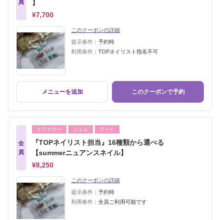
員
】
¥7,700
このクーポンの詳細
提示条件：
予約時
利用条件：
TOPネイリスト指名不可
メニューを追加
このクーポンで予約
ケアカラー
ジェル
アート
『TOPネイリスト担当』16種類から選べる
全
員
【summerニュアンスネイル】
¥8,250
このクーポンの詳細
提示条件：
予約時
利用条件：
全員ご利用可能です