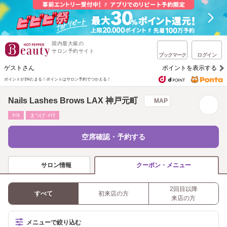
国内最大級の
サロン予約サイト
ブックマーク
ログイン
ゲストさん
ポイントを表示する
ポイントが1%たまる！
ポイントはサロン予約でつかえる！
Nails Lashes Brows LAX 神戸元町
MAP
ﾈｲﾙ
まつげ･ﾒｲｸ
空席確認・予約する
サロン情報
クーポン・メニュー
2回目以降
すべて
初来店の方
来店の方
メニューで絞り込む