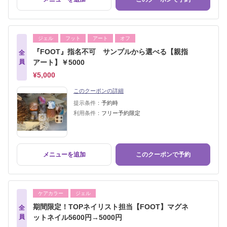
ジェル
フット
アート
オフ
『FOOT』指名不可 サンプルから選べる【親指
全
員
アート】￥5000
¥5,000
このクーポンの詳細
提示条件：
予約時
利用条件：
フリー予約限定
メニューを追加
このクーポンで予約
ケアカラー
ジェル
期間限定！TOPネイリスト担当【FOOT】マグネ
全
員
ットネイル5600円→5000円