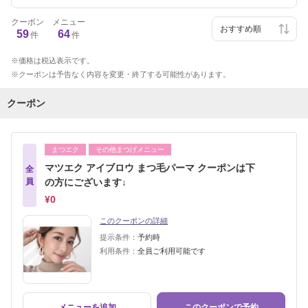
クーポン
メニュー
59
64
件
件
価格は税込表示です。
クーポンは予告なく内容を変更・終了する可能性があります。
クーポン
まつエク
その他まつげメニュー
マツエク アイブロウ まつ毛パーマ クーポンは下
全
員
の方にございます↓
¥0
このクーポンの詳細
提示条件：
予約時
利用条件：
全員ご利用可能です
メニューを追加
このクーポンで予約