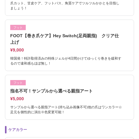
爪カット、甘皮ケア、フットバス、角質ケアでツルツルかかとを目指し
ましょう！
フット
FOOT【巻き爪ケア】Hey Switch(足両親指) クリア仕
上げ
¥9,000
韓国発！特許取得済みの特殊ジェルが4日間かけてゆっくり巻きを緩和す
るので違和感もほぼ無し！
フット
指名不可！サンプルから選べる親指アート
¥5,000
サンプルから選べる親指アート(持ち込み画像不可)他の爪はワンカラー☆
足元を個性的に演出※色変更可能！
ケアカラー