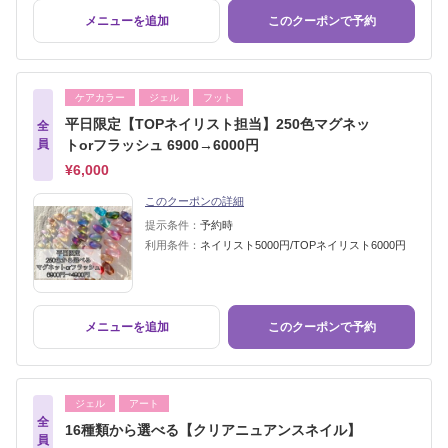
メニューを追加
このクーポンで予約
ケアカラー
ジェル
フット
平日限定【TOPネイリスト担当】250色マグネッ
全
員
トorフラッシュ 6900→6000円
¥6,000
このクーポンの詳細
提示条件：
予約時
利用条件：
ネイリスト5000円/TOPネイリスト6000円
メニューを追加
このクーポンで予約
ジェル
アート
全
16種類から選べる【クリアニュアンスネイル】
員