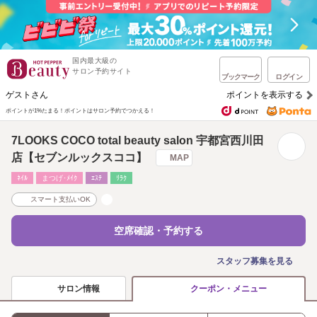
国内最大級の
サロン予約サイト
ブックマーク
ログイン
ゲストさん
ポイントを表示する
ポイントが1%たまる！
ポイントはサロン予約でつかえる！
7LOOKS COCO total beauty salon 宇都宮西川田
店【セブンルックスココ】
MAP
ﾈｲﾙ
まつげ･ﾒｲｸ
ｴｽﾃ
ﾘﾗｸ
スマート支払いOK
空席確認・予約する
スタッフ募集を見る
サロン情報
クーポン・メニュー