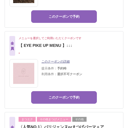
このクーポンで予約
メニューを選択してご利用いただくクーポンです
全
【 EYE PIKE UP MENU 】↓↓↓
員
‐
このクーポンの詳細
提示条件：
予約時
利用条件：
選択不可クーポン
このクーポンで予約
まつエク
その他まつげメニュー
その他
〈人気NO.1〉パリジェンヌorまつげパーマ＋ア
全