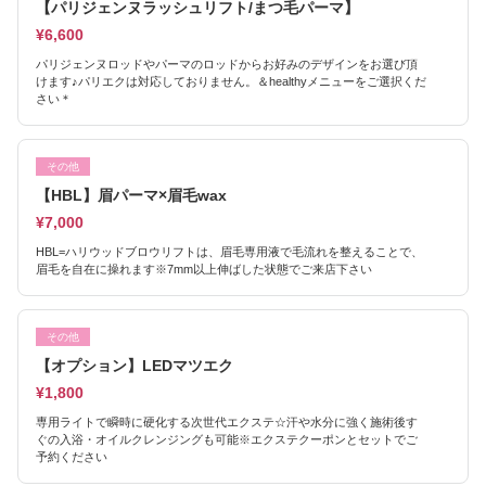
【パリジェンヌラッシュリフト/まつ毛パーマ】
¥6,600
パリジェンヌロッドやパーマのロッドからお好みのデザインをお選び頂
けます♪パリエクは対応しておりません。＆healthyメニューをご選択くだ
さい＊
その他
【HBL】眉パーマ×眉毛wax
¥7,000
HBL=ハリウッドブロウリフトは、眉毛専用液で毛流れを整えることで、
眉毛を自在に操れます※7mm以上伸ばした状態でご来店下さい
その他
【オプション】LEDマツエク
¥1,800
専用ライトで瞬時に硬化する次世代エクステ☆汗や水分に強く施術後す
ぐの入浴・オイルクレンジングも可能※エクステクーポンとセットでご
予約ください