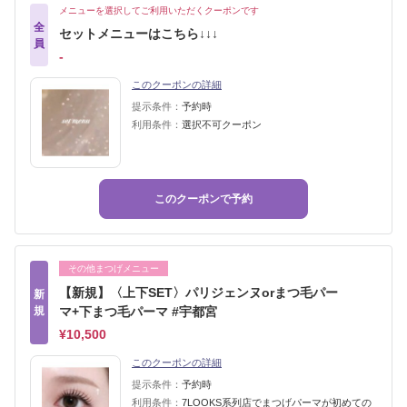
メニューを選択してご利用いただくクーポンです
全
セットメニューはこちら↓↓↓
員
‐
このクーポンの詳細
提示条件：
予約時
利用条件：
選択不可クーポン
このクーポンで予約
その他まつげメニュー
【新規】〈上下SET〉パリジェンヌorまつ毛パー
新
規
マ+下まつ毛パーマ #宇都宮
¥10,500
このクーポンの詳細
提示条件：
予約時
利用条件：
7LOOKS系列店でまつげパーマが初めての