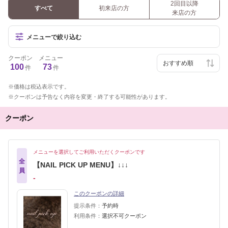
2回目以降
すべて
初来店の方
来店の方
メニューで絞り込む
クーポン
メニュー
100
73
件
件
価格は税込表示です。
クーポンは予告なく内容を変更・終了する可能性があります。
クーポン
メニューを選択してご利用いただくクーポンです
全
【NAIL PICK UP MENU】↓↓↓
員
‐
このクーポンの詳細
提示条件：
予約時
利用条件：
選択不可クーポン