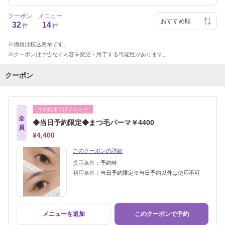
クーポン
メニュー
32
14
件
件
価格は税込表示です。
クーポンは予告なく内容を変更・終了する可能性があります。
クーポン
その他まつげメニュー
全
◆当日予約限定◆まつ毛パーマ￥4400
員
¥4,400
このクーポンの詳細
提示条件：
予約時
利用条件：
当日予約限定※当日予約以外は使用不可
メニューを追加
このクーポンで予約