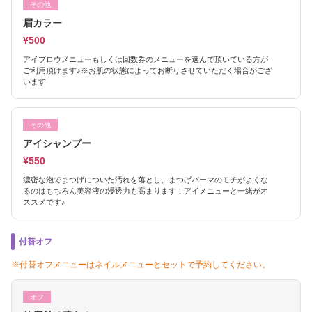
その他
眉カラー
¥500
アイブロウメニューもしくは回数券のメニューを選んで頂いている方が
ご利用頂けます♪※お肌の状態によってお断りさせていただく場合がござ
います
その他
アイシャンプー
¥550
濃密な泡でまつげについた汚れを落とし、まつげパーマのモチがよくな
るのはもちろん美容液の浸透力も高まります！アイメニューと一緒がオ
ススメです♪
付替オフ
※付替オフメニューはネイルメニューとセットで予約してください。
オフ