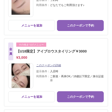
提示条件：
予約時
利用条件：
どなたでもご利用頂けます♪
メニューを追加
このクーポンで予約
その他まつげメニュー
全
【U18限定】アイブロウスタイリング￥3000
員
¥3,000
このクーポンの詳細
提示条件：
入店時
利用条件：
ご新規・再来OK／18歳以下限定／身分証提
示
メニューを追加
このクーポンで予約