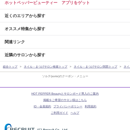
ホットペッパービューティー アプリをゲット
近くのエリアから探す
オススメ特集から探す
関連リンク
近隣のサロンから探す
総合トップ
ネイル・まつげサロン検索トップ
ネイル・まつげサロン関西トップ
ネイ
ソルテ(sorte)のクーポン・メニュー
HOT PEPPER Beautyとサロンボード導入のご案内
掲載をご希望のサロン様はこちら
ID・会員規約
プライバシーポリシー
利用規約
ご利用ガイド
ヘルプ