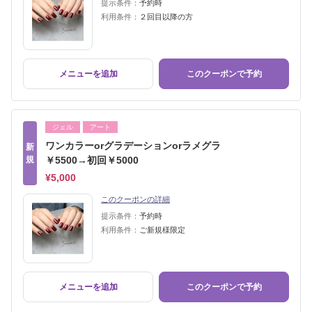
提示条件：
予約時
利用条件：
２回目以降の方
メニューを追加
このクーポンで予約
ジェル
アート
ワンカラーorグラデーションorラメグラ
新
規
￥5500→初回￥5000
¥5,000
このクーポンの詳細
提示条件：
予約時
利用条件：
ご新規様限定
メニューを追加
このクーポンで予約