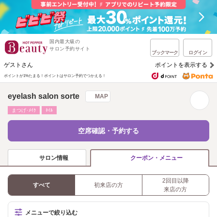
国内最大級の
サロン予約サイト
ブックマーク
ログイン
ゲストさん
ポイントを表示する
ポイントが1%たまる！
ポイントはサロン予約でつかえる！
eyelash salon sorte
MAP
まつげ･ﾒｲｸ
ﾈｲﾙ
空席確認・予約する
サロン情報
クーポン・メニュー
2回目以降
すべて
初来店の方
来店の方
メニューで絞り込む