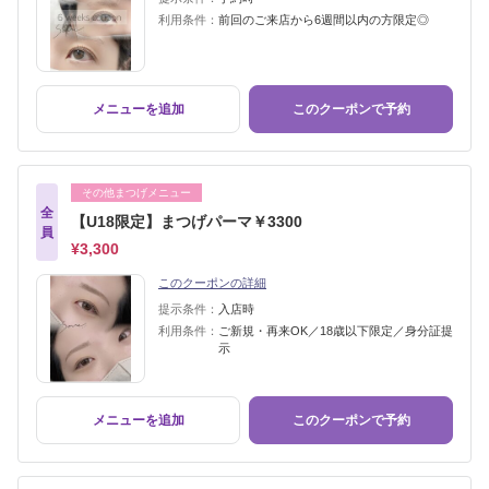
利用条件：
前回のご来店から6週間以内の方限定◎
メニューを追加
このクーポンで予約
その他まつげメニュー
全
【U18限定】まつげパーマ￥3300
員
¥3,300
このクーポンの詳細
提示条件：
入店時
利用条件：
ご新規・再来OK／18歳以下限定／身分証提
示
メニューを追加
このクーポンで予約