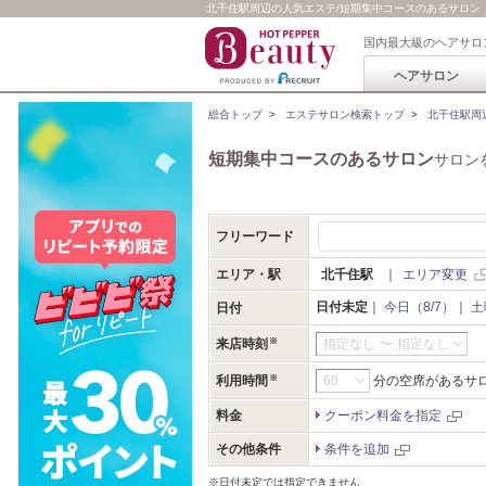
北千住駅周辺の人気エステ/短期集中コースのあるサロン
国内最大級のヘアサロ
ヘアサロン
総合トップ
>
エステサロン検索トップ
>
北千住駅周
短期集中コースのあるサロン
サロン
フリーワード
エリア・駅
北千住駅
｜
エリア変更
日付未定
｜
今日（8/7）
｜
土
日付
来店時刻
指定なし
〜
指定なし
利用時間
分の空席があるサ
料金
クーポン料金を指定
その他条件
条件を追加
※日付未定では指定できません