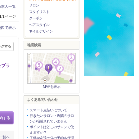
サロン
の求人一覧
スタイリスト
1/1ページ
クーポン
ヘアスタイル
地図で表示
ネイルデザイン
地図検索
ークする
★ブラ
MAPを表示
よくある問い合わせ
スマート支払いについて
行きたいサロン・近隣のサロ
約する
ンが掲載されていません
ポイントはどこのサロンで使
えますか？
一覧へ
子供や友達の分の予約も代理