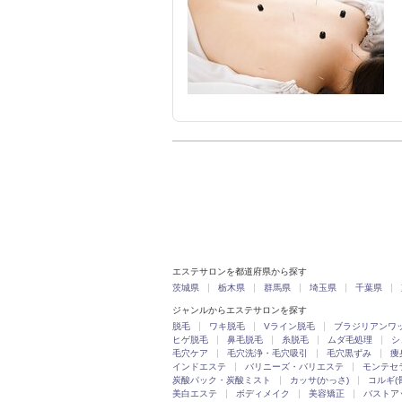
エステサロンを都道府県から探す
茨城県
栃木県
群馬県
埼玉県
千葉県
ジャンルからエステサロンを探す
脱毛
ワキ脱毛
Vライン脱毛
ブラジリアンワ
ヒゲ脱毛
鼻毛脱毛
糸脱毛
ムダ毛処理
シ
毛穴ケア
毛穴洗浄・毛穴吸引
毛穴黒ずみ
痩
インドエステ
バリニーズ・バリエステ
モンテセ
炭酸パック・炭酸ミスト
カッサ(かっさ)
コルギ(
美白エステ
ボディメイク
美容矯正
バストア