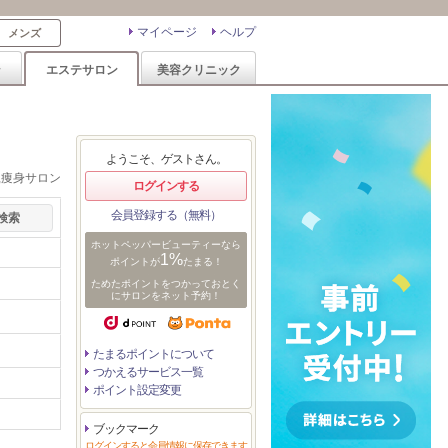
マイページ
ヘルプ
メンズ
ン
エステサロン
美容クリニック
ようこそ、ゲストさん。
,痩身サロン
ログインする
会員登録する（無料）
ホットペッパービューティーなら
1%
ポイントが
たまる！
ためたポイントをつかっておとく
にサロンをネット予約！
たまるポイントについて
つかえるサービス一覧
ポイント設定変更
ブックマーク
ログインすると会員情報に保存できます