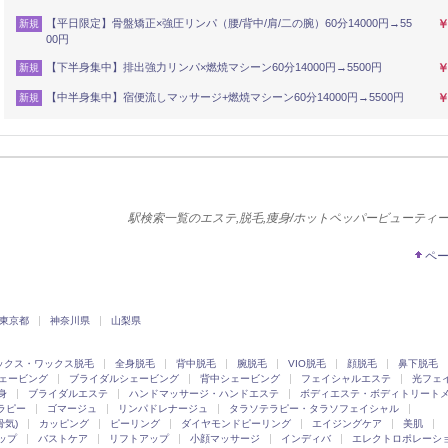
【平日限定】骨盤矯正×強圧リンパ（腰/背中/肩/二の腕）60分14000円→55
￥
新規
00円
【下半身集中】排出強力リンパ×燃焼マシーン60分14000円→5500円
￥
新規
【中半身集中】宿便流しマッサージ+燃焼マシーン60分14000円→5500円
￥
新規
駅検索一覧のエステ,脱毛,痩身/ホットペッパービューティ
ペ
東京都
神奈川県
山梨県
ックス・ワックス脱毛
全身脱毛
背中脱毛
腕脱毛
VIO脱毛
顔脱毛
鼻下脱毛
ェービング
ブライダルシェービング
背中シェービング
フェイシャルエステ
光フェ
身
ブライダルエステ
ハンドマッサージ・ハンドエステ
ボディエステ・ボディトリート
ラピー
ゴマージュ
リンパドレナージュ
タラソテラピー・タラソフェイシャル
骨気)
カッピング
ピーリング
ダイヤモンドピーリング
エイジングケア
美肌
ップ
バストケア
リフトアップ
小顔マッサージ
インディバ
エレクトロポレーシ