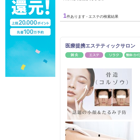
1
件あります - エステの検索結果
医療提携エステティックサロン Sa
鍼灸
エステ
リラク