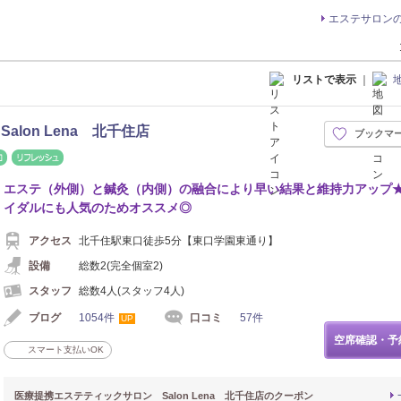
エステサロン
リストで表示
｜
lon Lena 北千住店
ブックマ
整体・カイロ
リフレッシュ
エステ（外側）と鍼灸（内側）の融合により早い結果と維持力アップ
イダルにも人気のためオススメ◎
アクセス
北千住駅東口徒歩5分【東口学園東通り】
設備
総数2(完全個室2)
スタッフ
総数4人(スタッフ4人)
ブログ
1054件
口コミ
57件
UP
空席確認・予
スマート支払いOK
医療提携エステティックサロン Salon Lena 北千住店のクーポン