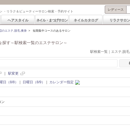
レディース
ン ・リラク＆ビューティーサロン検索・予約サイト
ヘアスタイル
ネイル・まつげサロン
ネイルカタログ
リラクサロ
辺のエステ,脱毛,痩身
>
短期集中コースのあるサロン
を探す～駅検索一覧のエステサロン～
駅検索一覧｜エステ,脱毛
｜
駅変更
曜日（8/8）
｜
日曜日（8/9）
｜
カレンダー指定
ロン