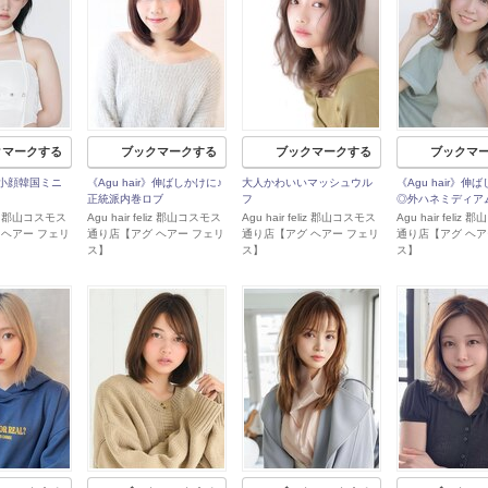
クマークする
ブックマークする
ブックマークする
ブックマ
r》小顔韓国ミニ
《Agu hair》伸ばしかけに♪
大人かわいいマッシュウル
《Agu hair》伸
正統派内巻ロブ
フ
◎外ハネミディア
eliz 郡山コスモス
Agu hair feliz 郡山コスモス
Agu hair feliz 郡山コスモス
Agu hair feliz
 ヘアー フェリ
通り店【アグ ヘアー フェリ
通り店【アグ ヘアー フェリ
通り店【アグ ヘア
ス】
ス】
ス】