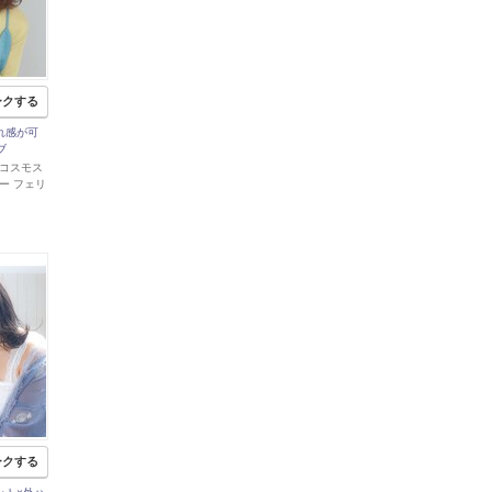
ークする
つれ感が可
ブ
 郡山コスモス
ー フェリ
ークする