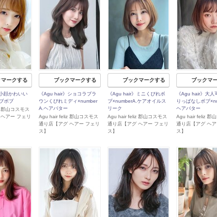
クマークする
ブックマークする
ブックマークする
ブックマ
r》小顔かわいい
《Agu hair》ショコラブラ
《Agu hair》ミニくびれボ
《Agu hair》大
ブボブ
ウンくびれミディ×number
ブ×numberA.ケアオイルス
りっぱなしボブ×num
A.ヘアバター
リーク
ヘアバター
eliz 郡山コスモス
 ヘアー フェリ
Agu hair feliz 郡山コスモス
Agu hair feliz 郡山コスモス
Agu hair feliz
通り店【アグ ヘアー フェリ
通り店【アグ ヘアー フェリ
通り店【アグ ヘア
ス】
ス】
ス】