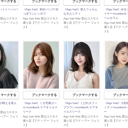
クマークする
ブックマークする
ブックマークする
ブックマ
r》ハイトーン×パ
《Agu hair》斜めバング×女
《Agu hair》美人フォルム
《Agu hair》ゆ
っぽワンレンボブ
な大人ミディ
イヤー×numberA
ームセラム
eliz 郡山コスモス
Agu hair feliz 郡山コスモス
Agu hair feliz 郡山コスモス
 ヘアー フェリ
通り店【アグ ヘアー フェリ
通り店【アグ ヘアー フェリ
Agu hair feliz
ス】
ス】
通り店【アグ ヘア
ス】
クマークする
ブックマークする
ブックマークする
ブックマ
が映える美人
《Agu hair》くせ毛風カー
《Agu hair》くびれタフィ
《Agu hair》小
ル×numberA.ケアオイルス
ブラウン×numberA.ケアオ
ミディ×numberA
リーク
イルスリーク
ー
eliz 郡山コスモス
 ヘアー フェリ
Agu hair feliz 郡山コスモス
Agu hair feliz 郡山コスモス
Agu hair feliz
通り店【アグ ヘアー フェリ
通り店【アグ ヘアー フェリ
通り店【アグ ヘア
ス】
ス】
ス】