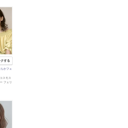
ークする
柔らかフェ
 郡山コスモス
ー フェリ