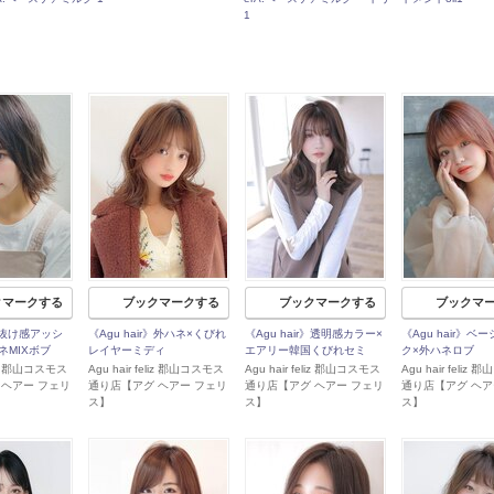
1
クマークする
ブックマークする
ブックマークする
ブックマ
r》抜け感アッシ
《Agu hair》外ハネ×くびれ
《Agu hair》透明感カラー×
《Agu hair》ベ
ネMIXボブ
レイヤーミディ
エアリー韓国くびれセミ
ク×外ハネロブ
eliz 郡山コスモス
Agu hair feliz 郡山コスモス
Agu hair feliz 郡山コスモス
Agu hair feliz
 ヘアー フェリ
通り店【アグ ヘアー フェリ
通り店【アグ ヘアー フェリ
通り店【アグ ヘア
ス】
ス】
ス】