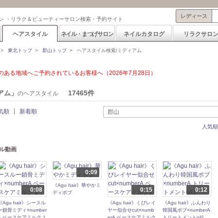
レディース
ン ・リラク＆ビューティーサロン検索・予約サイト
ヘアスタイル
ネイル・まつげサロン
ネイルカタログ
リラクサロ
>
東北トップ
>
郡山トップ
>
ヘアスタイル検索/ミディアム
ある地域へご予約されているお客様へ（2026年7月28日）
アム」
17465件
のヘアスタイル
気順
新着順
郡山
人気順
ル動画
0:09
《Agu hair》華やかミ
0:08
0:15
0:12
ディボブ
《Agu hair》シースル
《Agu hair》くびレイ
《Agu hair》ふんわり
ー鎖骨ミディ×number
ヤー似合せcut×numb
韓国風ボブ×numberA.
A.ベースケアミルク 1
erA.ベースケアミルク
トリートメントoil1