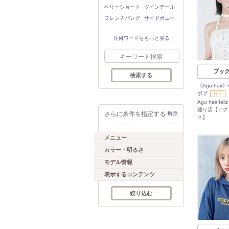
ベリーショート
ツインテール
フレンチバング
サイドポニー
注目ワードをもっと見る
ブッ
《Agu hai
ボブ
UP
Agu hair f
通り店【アグ
さらに条件を指定する
解除
ス】
メニュー
カラー・明るさ
モデル情報
表示するコンテンツ