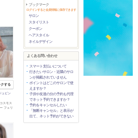
ブックマーク
ログインすると会員情報に保存できます
サロン
スタイリスト
クーポン
ヘアスタイル
ネイルデザイン
よくある問い合わせ
スマート支払いについて
行きたいサロン・近隣のサロ
ンが掲載されていません
ポイントはどこのサロンで使
ークする
えますか？
ージュピン
子供や友達の分の予約も代理
でネット予約できますか？
 郡山コスモス
予約をキャンセルしたい
ー フェリ
「無断キャンセル」と表示が
出て、ネット予約ができない