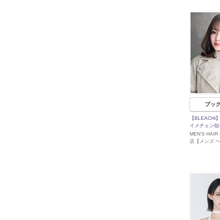
ブッ
【BLEACH
イメチェン似
MEN'S HAIR
店【メンズ 