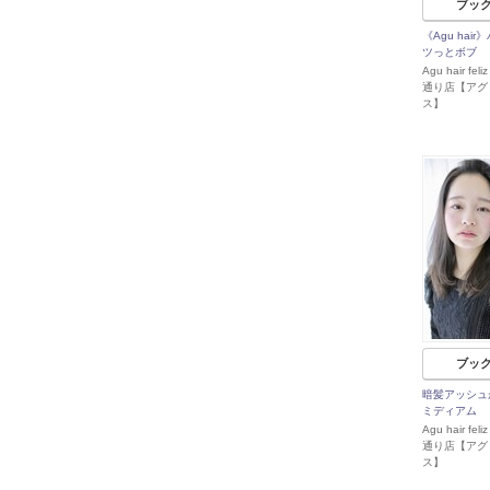
ブッ
《Agu hai
ツっとボブ
Agu hair f
通り店【アグ
ス】
ブッ
暗髪アッシュ
ミディアム
Agu hair f
通り店【アグ
ス】