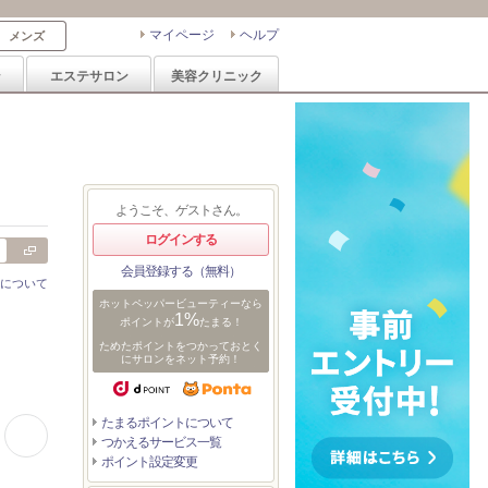
マイページ
ヘルプ
メンズ
ン
エステサロン
美容クリニック
ようこそ、ゲストさん。
ログインする
会員登録する（無料）
について
ホットペッパービューティーなら
1%
ポイントが
たまる！
ためたポイントをつかっておとく
にサロンをネット予約！
0:16
0:16
0:13
～ミディアムヘアまと
～ミディアムヘアまと
たまるポイントについて
1:00
め～
め～
シャギーカット×ミデ
つかえるサービス一覧
ィアムレイヤー
《Agu hair》ミントア
ポイント設定変更
ッシュロブ×numberA.
ベースケアミルク