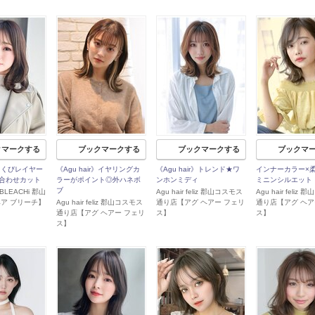
クマークする
ブックマークする
ブックマークする
ブックマ
i】くびレイヤー
《Agu hair》イヤリングカ
《Agu hair》トレンド★ワ
インナーカラー×
合わせカット
ラーがポイント◎外ハネボ
ンホンミディ
ミニンシルエット
ブ
 BLEACHi 郡山
Agu hair feliz 郡山コスモス
Agu hair feliz
ヘア ブリーチ】
Agu hair feliz 郡山コスモス
通り店【アグ ヘアー フェリ
通り店【アグ ヘア
通り店【アグ ヘアー フェリ
ス】
ス】
ス】