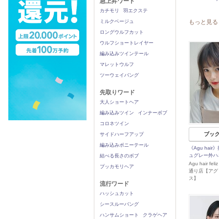
急上昇ワード
カチモリ
羽エクステ
ミルクベージュ
もっと見る
ロングウルフカット
ウルフショートレイヤー
編み込みツインテール
マレットウルフ
ツーウェイバング
先取りワード
大人ショートヘア
編み込みツイン
インナーボブ
コロネツイン
ブッ
サイドハーフアップ
編み込みポニーテール
《Agu hai
ュグレー外ハ
結べる長さのボブ
Agu hair f
プッカモリヘア
通り店【アグ
ス】
流行ワード
ハッシュカット
シースルーバング
ハンサムショート
クラゲヘア