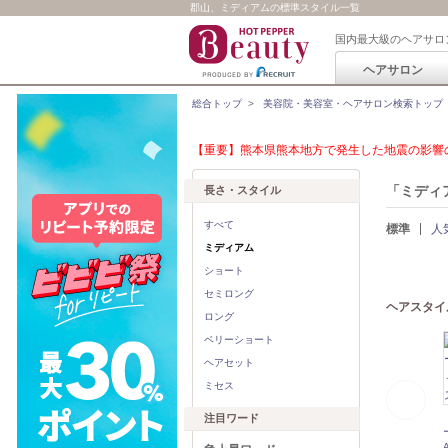
郡山、ミディアムの標準スタイル一覧
国内最大級のヘアサロ
ヘアサロン
総合トップ
>
美容院・美容室・ヘアサロン検索トップ
【重要】熊本県熊本地方で発生した地震の影響の
「ミディ
長さ・スタイル
すべて
標準
人
ミディアム
ショート
セミロング
ヘアスタイ
ロング
ベリーショート
ヘアセット
ミセス
注目ワード