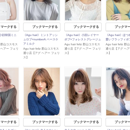
クマークする
ブックマークする
ブックマークする
ブックマ
r》小顔韓国ミニ
《Agu hair》ミントアッシ
《Agu hair》小顔レイヤー
《Agu hair》ほ
ュロブ×numberA.ベースケ
ボブ×フォレストグレージュ
愛いフラッフィボ
アミルク
eliz 郡山コスモス
Agu hair feliz 郡山コスモス
Agu hair feliz
 ヘアー フェリ
Agu hair feliz 郡山コスモス
通り店【アグ ヘアー フェリ
通り店【アグ ヘア
通り店【アグ ヘアー フェリ
ス】
ス】
ス】
クマークする
ブックマークする
ブックマークする
ブックマ