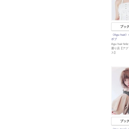
ブッ
《Agu hai
ボブ
Agu hair f
通り店【アグ
ス】
ブッ