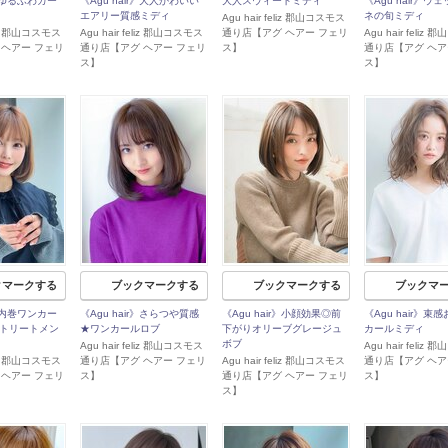
r》ゆるふわガー
《Agu hair》大人かわいい
大人スウィートミディ
《Agu hair》ウ
エアリー質感ミディ
ネの旬ミディ
Agu hair feliz 郡山コスモス
eliz 郡山コスモス
Agu hair feliz 郡山コスモス
通り店【アグ ヘアー フェリ
Agu hair feliz
 ヘアー フェリ
通り店【アグ ヘアー フェリ
ス】
通り店【アグ ヘア
ス】
ス】
クマークする
ブックマークする
ブックマークする
ブックマ
r》内巻ワンカー
《Agu hair》さらつや質感
《Agu hair》小顔効果◎前
《Agu hair》束
A.トリートメン
★ワンカールロブ
下がりオリーブグレージュ
カールミディ
ボブ
Agu hair feliz 郡山コスモス
Agu hair feliz
eliz 郡山コスモス
通り店【アグ ヘアー フェリ
Agu hair feliz 郡山コスモス
通り店【アグ ヘア
 ヘアー フェリ
ス】
通り店【アグ ヘアー フェリ
ス】
ス】