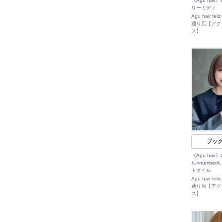
《Agu hai
リーミディ
Agu hair f
通り店【アグ
ス】
ブッ
《Agu hai
ル×number
トオイル
Agu hair f
通り店【アグ
ス】