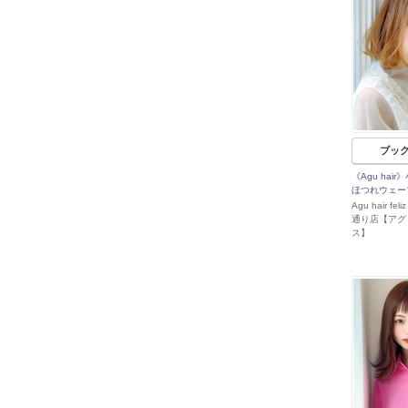
ブッ
《Agu hai
ほつれウェー
Agu hair f
通り店【アグ
ス】