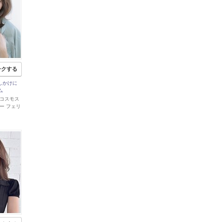
ークする
ばしかけに
ム
 郡山コスモス
ー フェリ