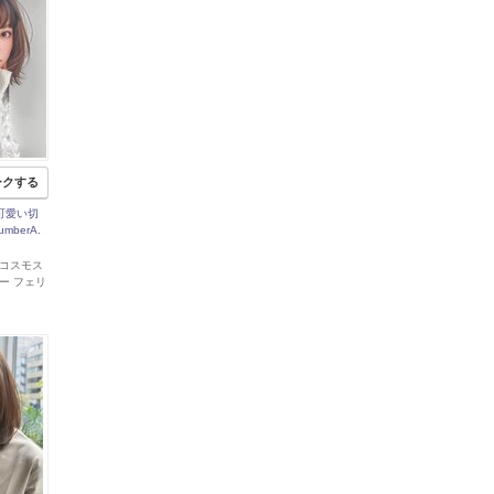
ークする
人可愛い切
berA.
 郡山コスモス
ー フェリ