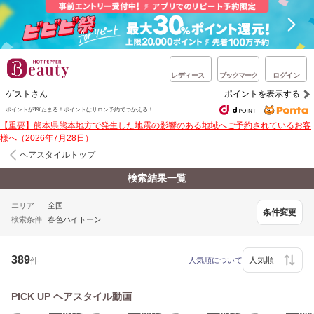
レディース
ブックマーク
ログイン
ゲストさん
ポイントを表示する
ポイントが1%たまる！ポイントはサロン予約でつかえる！
【重要】熊本県熊本地方で発生した地震の影響のある地域へご予約されているお客
様へ（2026年7月28日）
ヘアスタイルトップ
検索結果一覧
エリア
全国
条件変更
検索条件
春色ハイトーン
389
件
人気順について
PICK UP ヘアスタイル動画