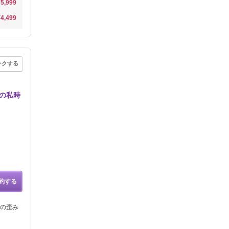
¥5,999
¥4,499
ークする
の私時
約する
の歪み