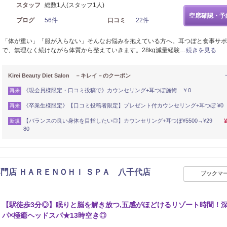
スタッフ
総数1人(スタッフ1人)
空席確認・予
ブログ
56件
口コミ
22件
「体が重い」「服が入らない」そんなお悩みを抱えている方へ。耳つぼと食事サポ
で、無理なく続けながら体質から整えていきます。28kg減量経験…
続きを見る
Kirei Beauty Diet Salon －キレイ－のクーポン
《現会員様限定・口コミ投稿で》カウンセリング+耳つぼ施術 ￥0
再来
《卒業生様限定》【口コミ投稿者限定】プレゼント付カウンセリング+耳つぼ ¥0
再来
【バランスの良い身体を目指したい◎】カウンセリング+耳つぼ¥5500→¥29
新規
80
門店 ＨＡＲＥＮＯＨＩ ＳＰＡ 八千代店
ブックマ
シュ
整体・カイロ
【駅徒歩3分◎】眠りと脳を解き放つ,五感がほどけるリゾート時間！
パ×極癒ヘッドスパ★13時空き◎