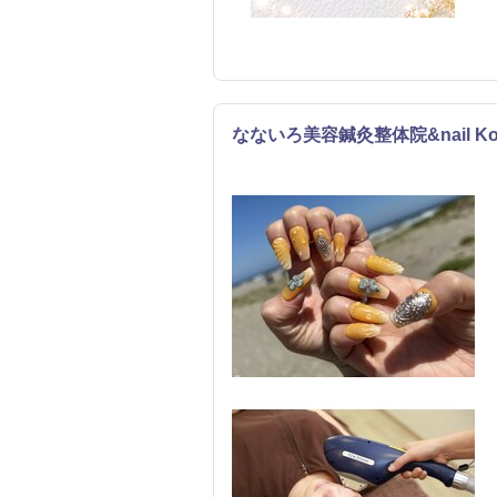
なないろ美容鍼灸整体院&nail Ko
リラク
エステ
ネイル