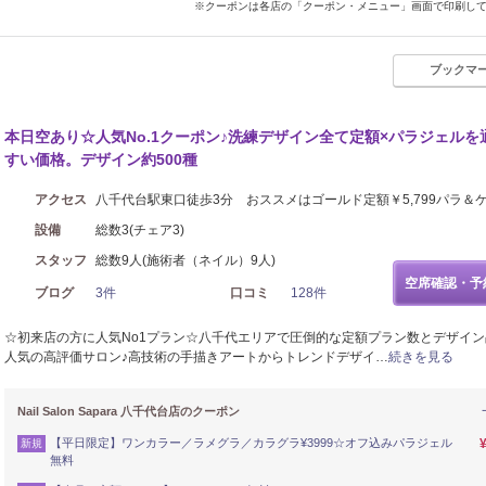
※クーポンは各店の「クーポン・メニュー」画面で印刷し
ブックマ
本日空あり☆人気No.1クーポン♪洗練デザイン全て定額×パラジェルを
すい価格。デザイン約500種
アクセス
八千代台駅東口徒歩3分 おススメはゴールド定額￥5,799パラ＆
設備
総数3(チェア3)
スタッフ
総数9人(施術者（ネイル）9人)
空席確認・予
ブログ
3件
口コミ
128件
☆初来店の方に人気No1プラン☆八千代エリアで圧倒的な定額プラン数とデザイン
人気の高評価サロン♪高技術の手描きアートからトレンドデザイ…
続きを見る
Nail Salon Sapara 八千代台店のクーポン
【平日限定】ワンカラー／ラメグラ／カラグラ¥3999☆オフ込みパラジェル
新規
無料