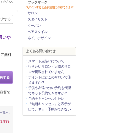
てください。
ブックマーク
ログインすると会員情報に保存できます
サロン
ークする
スタイリスト
クーポン
ヘアスタイル
通いや
ネイルデザイン
よくある問い合わせ
ケア無料
スマート支払いについて
行きたいサロン・近隣のサロ
ンが掲載されていません
ポイントはどこのサロンで使
約する
えますか？
子供や友達の分の予約も代理
品質で
でネット予約できますか？
予約をキャンセルしたい
「無断キャンセル」と表示が
出て、ネット予約ができない
一覧へ
¥3,999