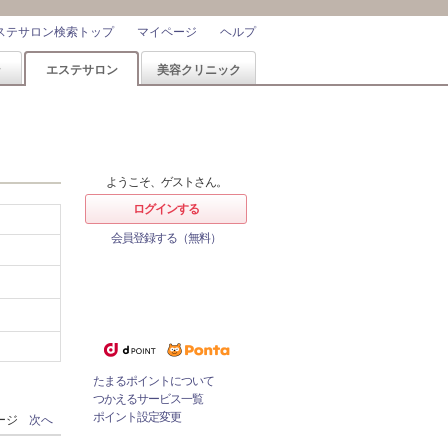
ステサロン検索トップ
マイページ
ヘルプ
ン
エステサロン
美容クリニック
ようこそ、ゲストさん。
ログインする
会員登録する（無料）
ホットペッパービューティーなら
1%
ポイントが
たまる！
ためたポイントをつかっておとく
にサロンをネット予約！
たまるポイントについて
つかえるサービス一覧
ポイント設定変更
ページ
次へ