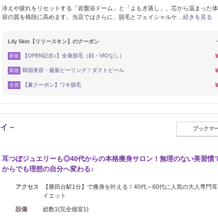
冷えや疲れをリセットする「岩盤浴ドーム」と「よもぎ蒸し」。芯から温まった体
容の質を格段に高めます。当店ではさらに、脱毛とフェイシャルケ…
続きを見る
Lily Skin【リリースキン】のクーポン
【OPEN記念♪】全身脱毛（顔・VIOなし）
新規
韓国美容・最新ピーリング！ダクトピール
新規
【夏クーポン】ワキ脱毛
全員
キレイ－
ブックマ
耳つぼジュエリーも◎40代からの本格痩身サロン！無理のない美習慣
からでも理想の自分へ変わる♪
アクセス
【勝田台駅1分】で痩身を叶える！40代～60代に人気の大人専門
イエット
設備
総数1(完全個室1)