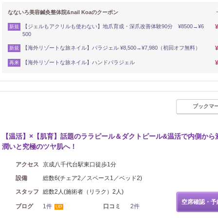
なないろ美容鍼灸整体院&nail Koaのクーポン
【ジェルもアクリルも使わない】地爪育成・深爪改善体験90分 ¥8500→¥6
新規
500
【海外リゾートな旅ネイル】パラジェル ¥8,500→¥7,980（初回オフ無料）
新規
【海外リゾートな旅ネイル】ハンドパラジェル
再来
ブックマ
【温活】×【肌育】話題のララピール＆ダクトピール&温活で内側から
潤いと究極のツヤ肌へ！
アクセス
京成八千代台駅東口徒歩1分
設備
総数6(チェア2／スペース1／ベッド2)
スタッフ
総数2人(施術者（リラク）2人)
空席確認・予
ブログ
1件
口コミ
2件
UP