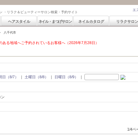
エ
ン ・リラク＆ビューティーサロン検索・予約サイト
ヘアスタイル
ネイル・まつげサロン
ネイルカタログ
リラクサロ
八千代市
ある地域へご予約されているお客様へ（2026年7月28日）
明日（8/7）
土曜日（8/8）
日曜日（8/9）
ロン
1/4