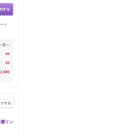
約する
ート
一覧へ
¥0
¥0
¥2,980
ークする
深層リン