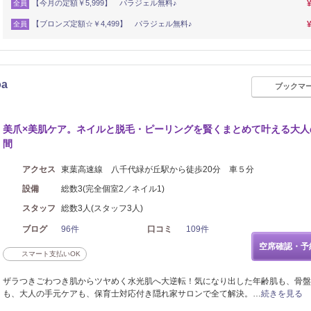
【今月の定額￥5,999】 パラジェル無料♪
全員
【ブロンズ定額☆￥4,499】 パラジェル無料♪
全員
a
ブックマ
整体・カイロ
美爪×美肌ケア。ネイルと脱毛・ピーリングを賢くまとめて叶える大人
間
アクセス
東葉高速線 八千代緑が丘駅から徒歩20分 車５分
設備
総数3(完全個室2／ネイル1)
スタッフ
総数3人(スタッフ3人)
ブログ
96件
口コミ
109件
空席確認・予
スマート支払いOK
ザラつきごわつき肌からツヤめく水光肌へ大逆転！気になり出した年齢肌も、骨盤
も、大人の手元ケアも、保育士対応付き隠れ家サロンで全て解決。…
続きを見る