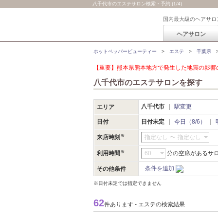
八千代市のエステサロン検索・予約 (1/4)
国内最大級のヘアサロ
ヘアサロン
ホットペッパービューティー
エステ
千葉県
【重要】熊本県熊本地方で発生した地震の影響の
八千代市のエステサロンを探す
八千代市
駅変更
エリア
日付
日付未定
今日（8/6）
来店時刻
指定なし
〜
指定なし
利用時間
分の空席があるサ
条件を追加
その他条件
※日付未定では指定できません
62
件あります - エステの検索結果