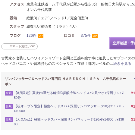
アクセス
東葉高速鉄道 八千代緑が丘駅から徒歩3分 船橋日大前駅から15
オン八千代店前
設備
総数3(チェア1／ベッド1／完全個室3)
スタッフ
総数4人(施術者（リラク）4人)
ブログ
126件
口コミ
375件
UP
UP
空席確認・予
スマート支払いOK
古民家を改装したハワイアンリゾート空間と五感を癒す事に追及したサプライズの
ヘッドスパニストや資格持ちのスペシャリスト在籍！都内レベルの…
続きを見る
リンパマッサージ＆ヘッドスパ専門店 ＨＡＲＥＮＯＨＩ ＳＰＡ 八千代店のクー
ポン
【8月限定】夏疲れ/重だる解消◎炭酸冷製ヘッドスパ+足ツボ+深層リンパ1
¥1
全員
50分
【祝オープン限定】極癒ヘッドスパ＋深層リンパマッサージ90分¥11500→
¥1
新規
¥10500
【人気No.1】極癒ヘッドスパ＋深層リンパマッサージ120分¥14800→¥138
¥1
新規
00