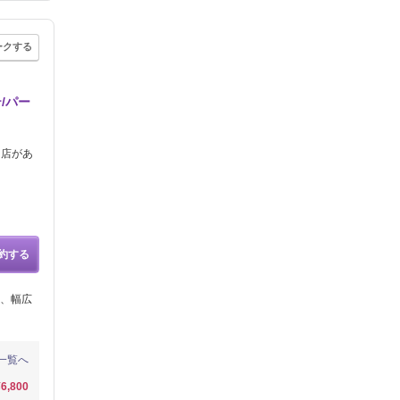
ークする
/パー
当店があ
約する
ク、幅広
一覧へ
¥6,800