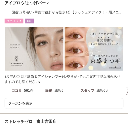
アイブロウ/まつげパーマ
国道52号沿い/甲府市役所から徒歩1分【ラッシュアディクト・眉メニュ
ー取扱いサロン】
まつげ･ﾒｲｸ
ｴｽﾃ
8/6空き◎ 目元診断＆アイシャンプー付♪空きが×でもご案内可能な場合あり
ますのでお話ください♪
口コミ
561件
設備
総数5
スタッフ
総数6人
クーポンを表示
ストレッチゼロ 富士吉田店