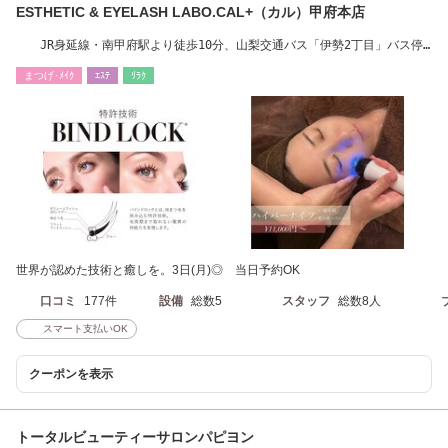
ESTHETIC & EYELASH LABO.CAL+（カル）甲府本店
JR身延線・南甲府駅より徒歩10分、山梨交通バス「伊勢2丁目」バス停
より徒歩1分
まつげ･ﾒｲｸ
ｴｽﾃ
ﾘﾗｸ
世界が認めた技術と癒しを。3日(月)◎ 当日予約OK
口コミ
177件
設備
総数5
スタッフ
総数8人
スマート支払いOK
クーポンを表示
トータルビューティーサロンパピヨン