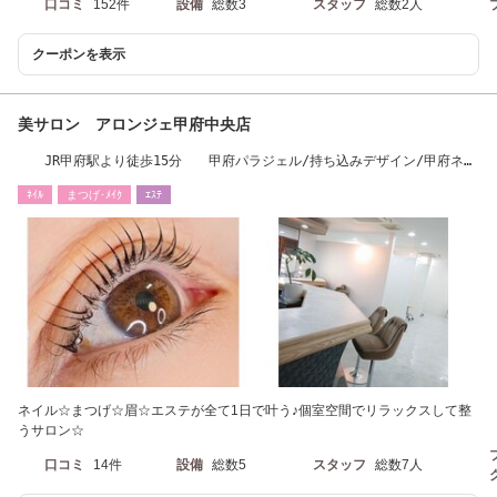
口コミ
152件
設備
総数3
スタッフ
総数2人
クーポンを表示
美サロン アロンジェ甲府中央店
JR甲府駅より徒歩15分 甲府パラジェル/持ち込みデザイン/甲府ネイ
ル/甲府マツエク
ﾈｲﾙ
まつげ･ﾒｲｸ
ｴｽﾃ
ネイル☆まつげ☆眉☆エステが全て1日で叶う♪個室空間でリラックスして整
うサロン☆
口コミ
14件
設備
総数5
スタッフ
総数7人