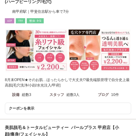
(ハーブピーリング/毛穴)
南甲府駅｜甲斐住吉駅から車で7分
ｴｽﾃ
ﾘﾗｸ
整体･ｶｲﾛ
8月末OPEN★そのお肌…ほったらかしで大丈夫!?最先端肌管理で自分史上最
高肌[毛穴洗浄/小顔/水光注入/甲府]
設備
総数3
スタッフ
総数3人
ブログ
10件
クーポンを表示
美肌脱毛＆トータルビューティー パールプラス 甲府店【小
顔/痩身/フェイシャル】