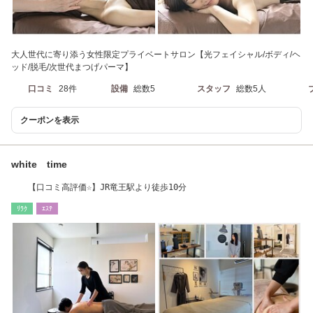
大人世代に寄り添う女性限定プライベートサロン【光フェイシャル/ボディ/ヘ
ッド/脱毛/次世代まつげパーマ】
口コミ
28件
設備
総数5
スタッフ
総数5人
クーポンを表示
white time
【口コミ高評価☆】JR竜王駅より徒歩10分
ﾘﾗｸ
ｴｽﾃ