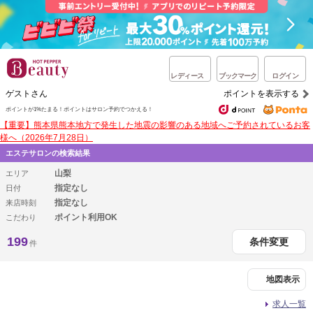
レディース
ブックマーク
ログイン
ゲストさん
ポイントを表示する
ポイントが1%たまる！
ポイントはサロン予約でつかえる！
【重要】熊本県熊本地方で発生した地震の影響のある地域へご予約されているお客
様へ（2026年7月28日）
エステサロンの検索結果
山梨
エリア
指定なし
日付
指定なし
来店時刻
ポイント利用OK
こだわり
199
条件変更
件
地図表示
求人一覧