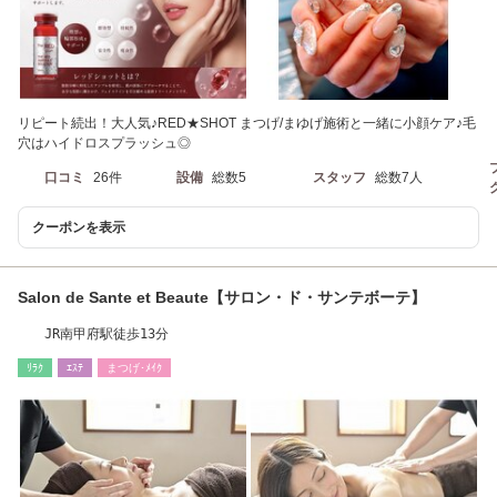
リピート続出！大人気♪RED★SHOT まつげ/まゆげ施術と一緒に小顔ケア♪毛
穴はハイドロスプラッシュ◎
口コミ
26件
設備
総数5
スタッフ
総数7人
クーポンを表示
Salon de Sante et Beaute【サロン・ド・サンテボーテ】
JR南甲府駅徒歩13分
ﾘﾗｸ
ｴｽﾃ
まつげ･ﾒｲｸ