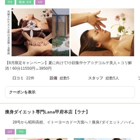
ﾘﾗｸ
整体･ｶｲﾛ
ｴｽﾃ
【8月限定キャンペーン】夏に向けて!小顔集中ケア☆デコルテ美人＋コリ解
消！60分11550円→3850円
口コミ
22件
設備
総数5
スタッフ
総数5人
クーポンを表示
痩身ダイエット専門Lana甲府本店【ラナ】
20号から昭和高校、イトーヨーカドー方面へ！痩身/ダイエット／ハイ
パーナイフ
ｴｽﾃ
ﾘﾗｸ