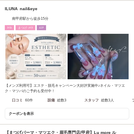
ILUNA nail&eye
南甲府駅から徒歩15分
ﾈｲﾙ
まつげ･ﾒｲｸ
ｴｽﾃ
【メンズ利用可】エステ・脱毛キャンペーン大好評実施中♪ネイル・マツエ
ク・マツパのご予約も受付中！
口コミ
60件
設備
総数3
スタッフ
総数3人
クーポンを表示
【まつげパーマ・マツエク・眉毛専門店/甲府】Lu more ル