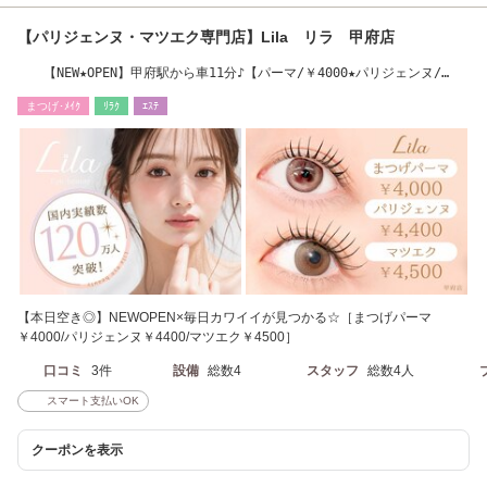
【パリジェンヌ・マツエク専門店】Lila リラ 甲府店
【NEW★OPEN】甲府駅から車11分♪【パーマ/￥4000★パリジェンヌ/
￥4400】
まつげ･ﾒｲｸ
ﾘﾗｸ
ｴｽﾃ
【本日空き◎】NEWOPEN×毎日カワイイが見つかる☆［まつげパーマ
￥4000/パリジェンヌ￥4400/マツエク￥4500］
口コミ
3件
設備
総数4
スタッフ
総数4人
スマート支払いOK
クーポンを表示