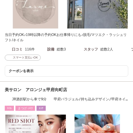
当日予約OK♪19時以降の予約OKお仕事帰りにも♪脱毛/マツエク・ラッシュリ
フト/ネイル
口コミ
116件
設備
総数3
スタッフ
総数2人
スマート支払いOK
クーポンを表示
美サロン アロンジェ甲府向町店
JR酒折駅から車で9分 甲府パラジェル/持ち込みデザイン/甲府ネイ
ル/甲府まゆげ
ﾈｲﾙ
まつげ･ﾒｲｸ
ｴｽﾃ