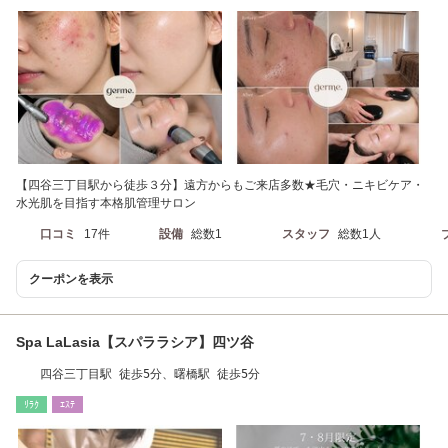
【四谷三丁目駅から徒歩３分】遠方からもご来店多数★毛穴・ニキビケア・
水光肌を目指す本格肌管理サロン
口コミ
17件
設備
総数1
スタッフ
総数1人
クーポンを表示
Spa LaLasia【スパララシア】四ツ谷
四谷三丁目駅 徒歩5分、曙橋駅 徒歩5分
ﾘﾗｸ
ｴｽﾃ