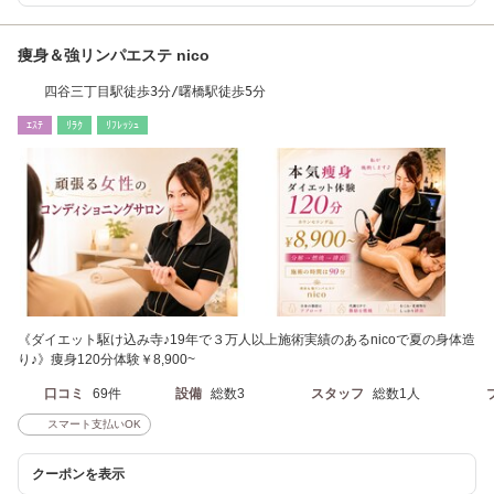
痩身＆強リンパエステ nico
四谷三丁目駅徒歩3分/曙橋駅徒歩5分
ｴｽﾃ
ﾘﾗｸ
ﾘﾌﾚｯｼｭ
《ダイエット駆け込み寺♪19年で３万人以上施術実績のあるnicoで夏の身体造
り♪》痩身120分体験￥8,900~
口コミ
69件
設備
総数3
スタッフ
総数1人
スマート支払いOK
クーポンを表示