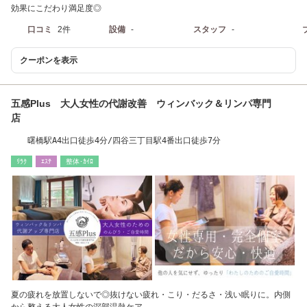
効果にこだわり満足度◎
口コミ
2件
設備
-
スタッフ
-
クーポンを表示
五感Plus 大人女性の代謝改善 ウィンバック＆リンパ専門
店
曙橋駅A4出口徒歩4分/四谷三丁目駅4番出口徒歩7分
ﾘﾗｸ
ｴｽﾃ
整体･ｶｲﾛ
夏の疲れを放置しないで◎抜けない疲れ・こり・だるさ・浅い眠りに。内側