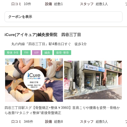
口コミ
10件
設備
総数1
スタッフ
総数1人
クーポンを表示
iCure(アイキュア)鍼灸接骨院 四谷三丁目
丸の内線『四谷三丁目』駅4番出口すぐ 徒歩1分
整体･ｶｲﾛ
ﾘﾗｸ
ｴｽﾃ
鍼灸
接骨･整骨
四谷三丁目駅スグ【骨盤矯正+整体￥3960】首肩こりや腰痛を姿勢・骨格か
ら改善!マタニティ整体*産後骨盤矯正
口コミ
346件
設備
総数8
スタッフ
総数5人