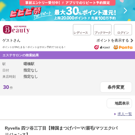
レディース
ブックマーク
ログイン
ゲストさん
ポイントを表示する
ポイントが1%たまる！
ポイントはサロン予約でつかえる！
エステサロンの検索結果
曙橋駅
駅
指定なし
日付
指定なし
来店時刻
30
条件変更
件
地図表示
求人一覧
Ryvella 四ツ谷三丁目【韓国まつげパーマ/眉毛/マツエク/パ
リジェンヌ】