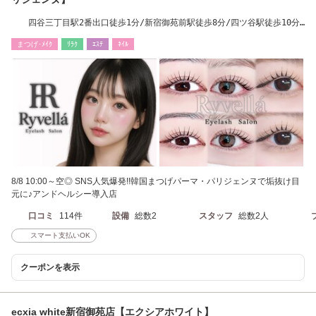
四谷三丁目駅2番出口徒歩1分/新宿御苑前駅徒歩8分/四ツ谷駅徒歩10分/
曙橋駅徒歩8分
まつげ･ﾒｲｸ
ﾘﾗｸ
ｴｽﾃ
ﾈｲﾙ
8/8 10:00～空◎ SNS人気爆発!!韓国まつげパーマ・パリジェンヌで垢抜け目
元に♪アンドヘルシー導入店
口コミ
114件
設備
総数2
スタッフ
総数2人
スマート支払いOK
クーポンを表示
ecxia white新宿御苑店【エクシアホワイト】