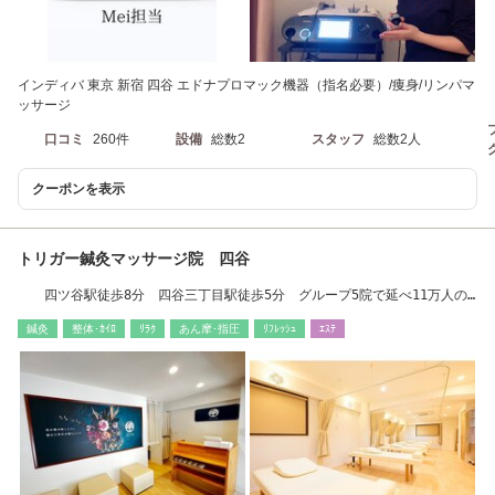
インディバ 東京 新宿 四谷 エドナプロマック機器（指名必要）/痩身/リンパマ
ッサージ
口コミ
260件
設備
総数2
スタッフ
総数2人
クーポンを表示
トリガー鍼灸マッサージ院 四谷
四ツ谷駅徒歩8分 四谷三丁目駅徒歩5分 グループ5院で延べ11万人の
来院実績☆(腰痛)
鍼灸
整体･ｶｲﾛ
ﾘﾗｸ
あん摩･指圧
ﾘﾌﾚｯｼｭ
ｴｽﾃ