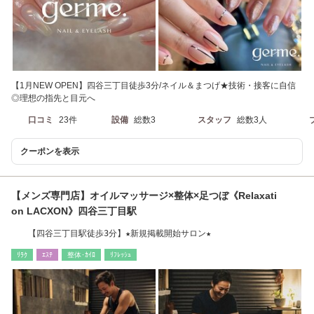
【1月NEW OPEN】四谷三丁目徒歩3分/ネイル＆まつげ★技術・接客に自信
◎理想の指先と目元へ
口コミ
23件
設備
総数3
スタッフ
総数3人
クーポンを表示
【メンズ専門店】オイルマッサージ×整体×足つぼ《Relaxati
on LACXON》四谷三丁目駅
【四谷三丁目駅徒歩3分】★新規掲載開始サロン★
ﾘﾗｸ
ｴｽﾃ
整体･ｶｲﾛ
ﾘﾌﾚｯｼｭ