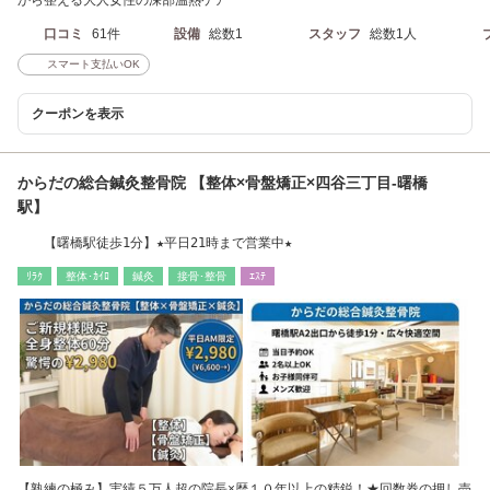
から整える大人女性の深部温熱ケア
口コミ
61件
設備
総数1
スタッフ
総数1人
スマート支払いOK
クーポンを表示
からだの総合鍼灸整骨院 【整体×骨盤矯正×四谷三丁目-曙橋
駅】
【曙橋駅徒歩1分】★平日21時まで営業中★
ﾘﾗｸ
整体･ｶｲﾛ
鍼灸
接骨･整骨
ｴｽﾃ
【熟練の極み】実績５万人超の院長×歴１０年以上の精鋭！★回数券の押し売