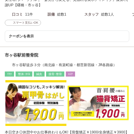
謝UP【曙橋・市ヶ谷】
口コミ
11件
設備
総数1
スタッフ
総数1人
スマート支払いOK
クーポンを表示
市ヶ谷駅前整骨院
市ヶ谷駅徒歩３分（南北線・有楽町線・都営新宿線・JR各路線）
ﾘﾗｸ
整体･ｶｲﾛ
鍼灸
接骨･整骨
ｴｽﾃ
本日空き◎休憩中やお仕事終わりもOK!【骨盤矯正￥1900/全身矯正￥3900】