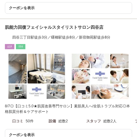
クーポンを表示
肌能力回復フェイシャルスタイリストサロン四谷店
四谷三丁目駅徒歩3分／曙橋駅徒歩8分／新宿御苑駅徒歩8分
ｴｽﾃ
ﾘﾗｸ
8/7◎【口コミ5.0★肌質改善専門サロン】素肌美人へ/全肌トラブル対応◎本
格肌質分析＆ケアサポート
口コミ
50件
設備
総数2
スタッフ
総数2人
クーポンを表示