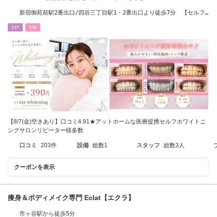
新宿御苑前駅2番出口/四谷三丁目駅1・2番出口より徒歩7分 【セルフ
ホワイトニング】
ｴｽﾃ
ﾈｲﾙ
【8/7(金)空きあり】口コミ4.91★アットホームな医療提携セルフホワイトニ
ングサロンリピーター様多数
口コミ
203件
設備
総数1
スタッフ
総数3人
クーポンを表示
痩身＆ボディメイク専門 Eclat【エクラ】
市ヶ谷駅から徒歩5分