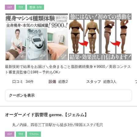
ｴｽﾃ
ﾘﾗｸ
整体･ｶｲﾛ
最新技術で結果をお届け＼全身まるごと脂肪燃焼痩身￥9900／美容コンテス
ト審査員監修◎19時～予約もOK♪
口コミ
34件
設備
総数2
スタッフ
総数3人
クーポンを表示
オーダーメイド肌管理 germe.【ジェルム】
丸ノ内線、四谷三丁目駅から徒歩3分/韓国エステ/毛穴
ｴｽﾃ
ﾘﾗｸ
ﾘﾌﾚｯｼｭ