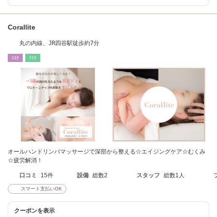
Corallite
丸の内線、JR四谷駅徒歩約7分
ｴｽﾃ
ﾘﾗｸ
オールハンドリンパマッサージで深部から整える☆エイジングケア☆むくみ
☆疲労解消！
口コミ
15件
設備
総数2
スタッフ
総数1人
スマート支払いOK
クーポンを表示