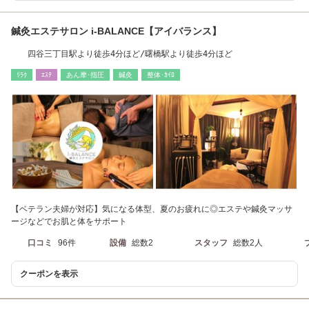
鍼灸エステサロン i-BALANCE【アイバランス】
四谷三丁目駅より徒歩4分ほど/曙橋駅より徒歩4分ほど
ﾘﾗｸ
ｴｽﾃ
あん摩･指圧
鍼灸
整体･ｶｲﾛ
【ベテラン夫婦が対応】気になる体型、夏のお疲れに◎エステや鍼灸マッサ
ージなどでお肌と体をサポート
口コミ
96件
設備
総数2
スタッフ
総数2人
クーポンを表示