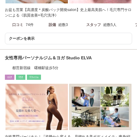
お盆も営業【高濃度＊炭酸パック開発salon】史上最高美肌へ！毛穴専門サロ
ンによる《肌質改善×毛穴洗浄》
口コミ
74件
設備
総数3
スタッフ
総数5人
クーポンを表示
女性専用パーソナルジム＆ヨガ Studio ELVA
都営新宿線 曙橋駅徒歩5分
ｴｽﾃ
ﾘﾗｸ
ﾘﾌﾚｯｼｭ
女性専門パーソナル｜『姿勢から変える、見惚れる美ボディメイク』痩身/代