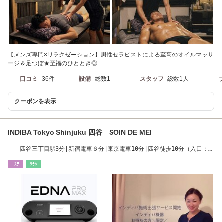
【メンズ専門×リラクゼーション】男性セラピストによる至高のオイルマッサ
ージ＆足つぼ★至福のひととき◎
口コミ
36件
設備
総数1
スタッフ
総数1人
クーポンを表示
INDIBA Tokyo Shinjuku 四谷 SOIN DE MEI
四谷三丁目駅3分|新宿電車６分|東京電車10分|四谷徒歩10分（入口：今
井屋本店反対側）
ｴｽﾃ
ﾘﾗｸ