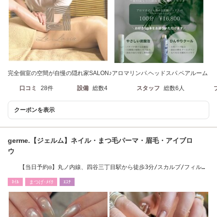
完全個室の空間が自慢の隠れ家SALON♪アロマリンパ.ヘッドスパ.ペアルーム
口コミ
28件
設備
総数4
スタッフ
総数6人
クーポンを表示
germe.【ジェルム】ネイル・まつ毛パーマ・眉毛・アイブロ
ウ
【当日予約◎】丸ノ内線、四谷三丁目駅から徒歩3分/スカルプ/フィルイ
ン対応
ﾈｲﾙ
まつげ･ﾒｲｸ
ｴｽﾃ