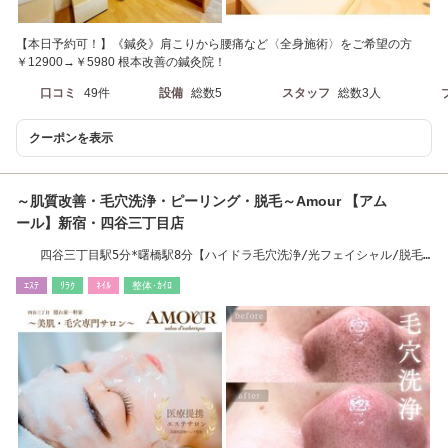
【本日予約可！】《鍼灸》肩こりから腰痛など〈全身施術〉をご希望の方
￥12900→￥5980 根本改善の鍼灸院！
口コミ
49件
設備
総数5
スタッフ
総数3人
クーポンを表示
～肌質改善・毛穴洗浄・ピーリング・脱毛～Amour 【アム
ール】新宿・四谷三丁目店
四谷三丁目駅5分*曙橋駅8分【ハイドラ毛穴洗浄/光フェイシャル/脱毛/
小顔/リンパ】
ｴｽﾃ
ﾘﾗｸ
ﾈｲﾙ
整体･ｶｲﾛ