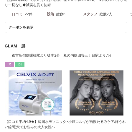
り一切なし◆誠実を貫く技術
口コミ
22件
設備
総数6
スタッフ
総数2人
クーポンを表示
GLAM 肌
都営新宿線曙橋駅より徒歩2分 丸の内線四谷三丁目駅より7分
ｴｽﾃ
ﾘﾗｸ
【口コミ平均4.9★】韓国水玉ソニック×小顔コルギが自慢たるみケア/ほうれ
い線/毛穴でお悩みの大人女性へ