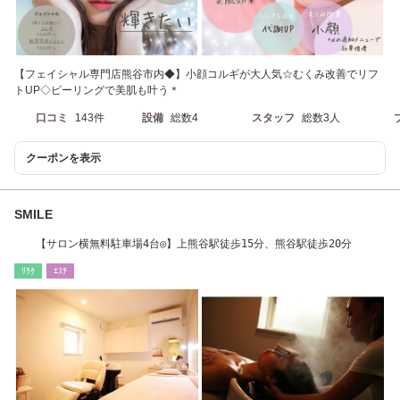
【フェイシャル専門店熊谷市内◆】小顔コルギが大人気☆むくみ改善でリフ
トUP◇ピーリングで美肌も叶う＊
口コミ
143件
設備
総数4
スタッフ
総数3人
クーポンを表示
SMILE
【サロン横無料駐車場4台◎】上熊谷駅徒歩15分、熊谷駅徒歩20分
ﾘﾗｸ
ｴｽﾃ