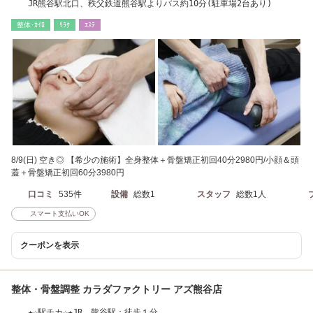
JR熊谷駅北口、秩父鉄道熊谷駅よりバス約10分(駐車場2台あり)
整体･ｶｲﾛ
ﾘﾗｸ
ｴｽﾃ
8/9(日) 空き◎ 【希少の施術】全身整体＋骨盤矯正初回40分2980円/小顔＆頭
蓋＋骨盤矯正初回60分3980円
口コミ
535件
設備
総数1
スタッフ
総数1人
スマート支払いOK
クーポンを表示
整体・骨盤調整 カラダファクトリー アズ熊谷店
★☆駅チカ☆★JR 熊谷駅：徒歩１分