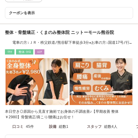
クーポンを表示
整体・骨盤矯正・くまのみ整体院 ニットーモール熊谷院
電車の方:ＪＲ・秩父鉄道/熊谷駅下車徒歩3分★お車の方:国道17号/行田
より、吹上方面
ﾘﾗｸ
整体･ｶｲﾛ
ｴｽﾃ
本日空き◎原因から見直す施術でお身体の不調改善♪【早期改善 整体
￥2980】骨盤矯正/肩こり/腰痛はお任せ！
口コミ
45件
設備
総数1
スタッフ
総数4人