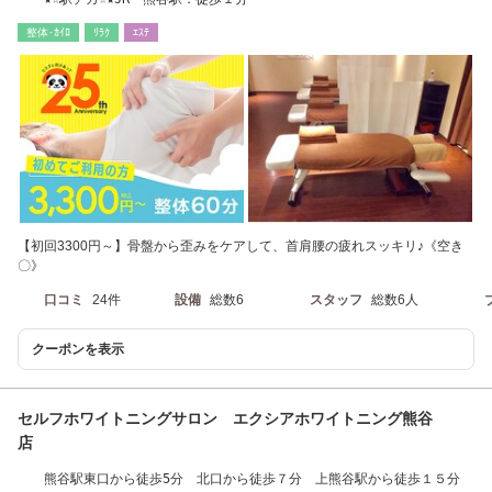
整体･ｶｲﾛ
ﾘﾗｸ
ｴｽﾃ
【初回3300円～】骨盤から歪みをケアして、首肩腰の疲れスッキリ♪《空き
〇》
口コミ
24件
設備
総数6
スタッフ
総数6人
クーポンを表示
セルフホワイトニングサロン エクシアホワイトニング熊谷
店
熊谷駅東口から徒歩5分 北口から徒歩７分 上熊谷駅から徒歩１５分