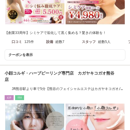
【創業33周年】シミケアで垢化して黒く集める？驚きの体験を！
口コミ
125件
設備
総数7
スタッフ
総数5人
クーポンを表示
小顔コルギ・ハーブピーリング専門店 カガヤキコガオ熊谷
店
JR熊谷駅より車で5分【熊谷のフェイシャルエステはカガヤキコガオ/美
白】駐車場有◎
ｴｽﾃ
ﾘﾗｸ