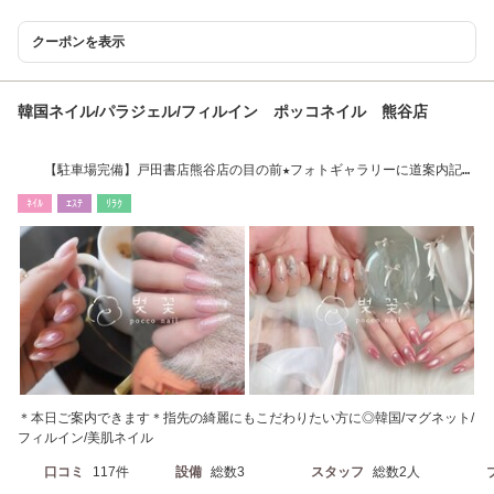
クーポンを表示
韓国ネイル/パラジェル/フィルイン ポッコネイル 熊谷店
【駐車場完備】戸田書店熊谷店の目の前★フォトギャラリーに道案内記載
ございます！
ﾈｲﾙ
ｴｽﾃ
ﾘﾗｸ
＊本日ご案内できます＊指先の綺麗にもこだわりたい方に◎韓国/マグネット/
フィルイン/美肌ネイル
口コミ
117件
設備
総数3
スタッフ
総数2人