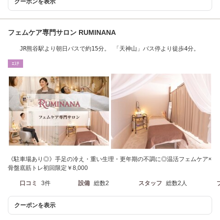
クーポンを表示
フェムケア専門サロン RUMINANA
JR熊谷駅より朝日バスで約15分。 「天神山」バス停より徒歩4分。
ｴｽﾃ
《駐車場あり◎》手足の冷え・重い生理・更年期の不調に◎温活フェムケア×
骨盤底筋トレ初回限定￥8,000
口コミ
3件
設備
総数2
スタッフ
総数2人
クーポンを表示