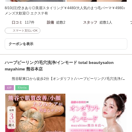
8/10(日)空きあり◎美眉スタイリング￥4480/大人気のまつ毛パーマ￥4980♪
メンズ大歓迎◎ エクステ有
口コミ
117件
設備
総数2
スタッフ
総数1人
スマート支払いOK
クーポンを表示
ハーブピーリング/毛穴洗浄/インモード total beautysalon
mayahime 熊谷本店
熊谷駅東口から徒歩2分【オンダリフト/ハーブピーリング/毛穴洗浄/熊
谷エステ】
ｴｽﾃ
ﾘﾌﾚｯｼｭ