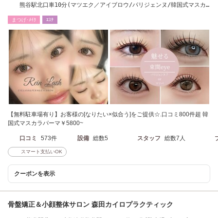
熊谷駅北口車10分(マツエク／アイブロウ/パリジェンヌ/韓国式マスカ
ラパーマ/熊谷)
まつげ･ﾒｲｸ
ｴｽﾃ
【無料駐車場有り】お客様の[なりたい×似合う]をご提供☆.口コミ800件超 韓
国式マスカラパーマ￥5800~
口コミ
573件
設備
総数5
スタッフ
総数7人
スマート支払いOK
クーポンを表示
骨盤矯正＆小顔整体サロン 森田カイロプラクティック