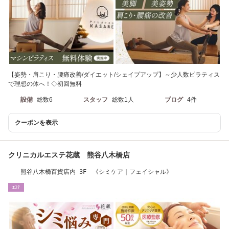
【姿勢・肩こり・腰痛改善/ダイエット/シェイプアップ】～少人数ピラティス
で理想の体へ！◇初回無料
設備
総数6
スタッフ
総数1人
ブログ
4件
クーポンを表示
クリニカルエステ花蔵 熊谷八木橋店
熊谷八木橋百貨店内 3F 《シミケア｜フェイシャル》
ｴｽﾃ