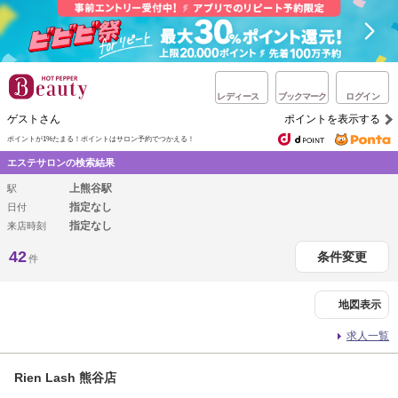
レディース
ブックマーク
ログイン
ゲストさん
ポイントを表示する
ポイントが1%たまる！
ポイントはサロン予約でつかえる！
エステサロンの検索結果
上熊谷駅
駅
指定なし
日付
指定なし
来店時刻
42
条件変更
件
地図表示
求人一覧
Rien Lash 熊谷店