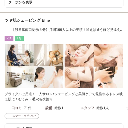
クーポンを表示
ツヤ肌シェービング Ellie
【熊谷駅南口徒歩５分】月間100人以上の実績！通えば通うほど見違え
る程肌がキレイに
ｴｽﾃ
ﾘﾗｸ
ブライダルご用達！一人サロン♪シェービングと美肌ケアで見惚れるドレス映
え肌に！むくみ・毛穴も改善☆
口コミ
71件
設備
総数1
スタッフ
総数1人
スマート支払いOK