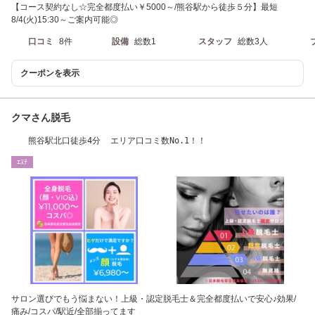
【コース契約なし☆完全都度払い￥5000～/熊谷駅から徒歩５分】最短
8/4(火)15:30～ご案内可能◎
口コミ
8件
設備
総数1
スタッフ
総数3人
クーポンを表示
クマさん脱毛
熊谷駅北口徒歩4分 エリア口コミ数No.1！！
ｴｽﾃ
サロン選びでもう悩まない！上級・認定脱毛士＆完全都度払いで安心♪効果/
痛み/コスパ/駅近/全部揃ってます