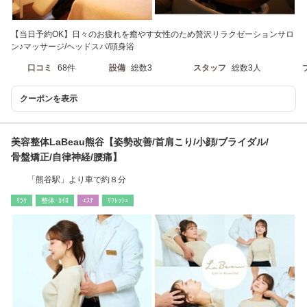
【当日予約OK】日々のお疲れを癒やす女性のため贅沢リラクゼーションサロ
ン♪マッサージ/ヘッドスパ/頭身浴
口コミ
68件
設備
総数3
スタッフ
総数3人
クーポンを表示
美容整体LaBeau熊谷【姿勢改善/首肩こり/小顔/ブライダル/
骨盤矯正/自律神経/腰痛】
「熊谷駅」より車で約８分
ﾘﾗｸ
整体･ｶｲﾛ
ｴｽﾃ
ﾘﾌﾚｯｼｭ