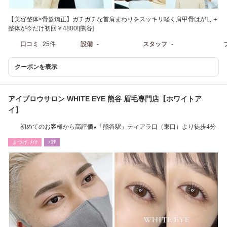
【美容整体×骨盤矯正】ガチガチな首肩まわりをスッキリ軽く肩甲骨はがし＋
整体が今だけ初回￥4800![熊谷]
口コミ
25件
設備
-
スタッフ
-
クーポンを表示
アイブロウサロン WHITE EYE 熊谷 眉毛専門店【ホワイトア
イ】
初めてのお客様から高評価★「熊谷駅」ティアラ口（東口）より徒歩4分
まつげ･ﾒｲｸ
ｴｽﾃ