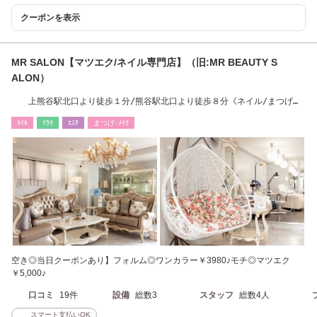
クーポンを表示
MR SALON【マツエク/ネイル専門店】（旧:MR BEAUTY S
ALON）
上熊谷駅北口より徒歩１分/熊谷駅北口より徒歩８分《ネイル/まつげパ
ーマ/マツエク》
ﾈｲﾙ
ﾘﾗｸ
ｴｽﾃ
まつげ･ﾒｲｸ
空き◎当日クーポンあり】フォルム◎ワンカラー￥3980♪モチ◎マツエク
￥5,000♪
口コミ
19件
設備
総数3
スタッフ
総数4人
スマート支払いOK