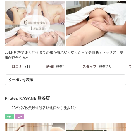
10日(月)空きあり◎今までの服が着れなくなったら全身徹底デトックス！夏
服が似合う私へ！
口コミ
71件
設備
総数1
スタッフ
総数2人
クーポンを表示
Pilates KASANE 熊谷店
JR各線/秩父鉄道熊谷駅北口から徒歩1分
ﾘﾗｸ
ｴｽﾃ