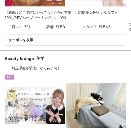
【施術はどこで誰にやってもらうかが重要！】駅徒歩２分/オンダリフト
100kj/REVIハーブピーリングメンズOK
口コミ
58件
設備
総数3
スタッフ
総数4人
クーポンを表示
Beauty lounge 美学
埼玉県熊谷駅南口から徒歩5分
ｴｽﾃ