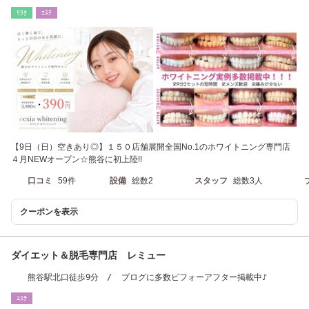
ﾘﾗｸ
ｴｽﾃ
【9日（日）空きあり◎】１５０店舗展開全国No.1のホワイトニング専門店
４月NEWオープン☆熊谷に初上陸!!
口コミ
59件
設備
総数2
スタッフ
総数3人
クーポンを表示
ダイエット＆脱毛専門店 レミュー
熊谷駅北口徒歩9分 / ブログに多数ビフォーアフター掲載中♪
ｴｽﾃ