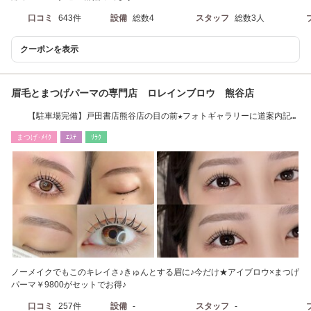
口コミ
643件
設備
総数4
スタッフ
総数3人
クーポンを表示
眉毛とまつげパーマの専門店 ロレインブロウ 熊谷店
【駐車場完備】戸田書店熊谷店の目の前★フォトギャラリーに道案内記載
ございます！
まつげ･ﾒｲｸ
ｴｽﾃ
ﾘﾗｸ
ノーメイクでもこのキレイさ♪きゅんとする眉に♪今だけ★アイブロウ×まつげ
パーマ￥9800がセットでお得♪
口コミ
257件
設備
-
スタッフ
-