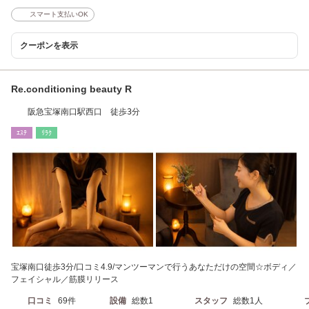
スマート支払いOK
クーポンを表示
Re.conditioning beauty R
阪急宝塚南口駅西口 徒歩3分
ｴｽﾃ
ﾘﾗｸ
宝塚南口徒歩3分/口コミ4.9/マンツーマンで行うあなただけの空間☆ボディ／
フェイシャル／筋膜リリース
口コミ
69件
設備
総数1
スタッフ
総数1人