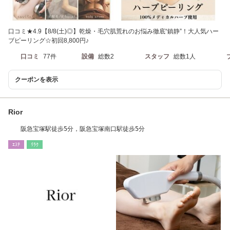
口コミ★4.9【8/8(土)◎】乾燥・毛穴肌荒れのお悩み徹底“鎮静”！大人気ハー
ブピーリング☆初回8,800円♪
口コミ
77件
設備
総数2
スタッフ
総数1人
クーポンを表示
Rior
阪急宝塚駅徒歩5分，阪急宝塚南口駅徒歩5分
ｴｽﾃ
ﾘﾗｸ