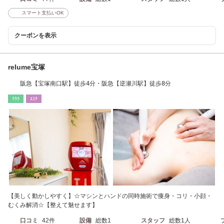
スマート支払いOK
クーポンを表示
relume宝塚
阪急【宝塚南口駅】徒歩4分・阪急【逆瀬川駅】徒歩8分
ﾘﾗｸ
ｴｽﾃ
【美しく動かしやすく】☆マシンとハンドの同時施術で痩身・コリ・小顔・
むくみ解消☆【整えて魅せます】
口コミ
42件
設備
総数1
スタッフ
総数1人