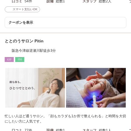
口コミ
54件
設備
総数1
スタッフ
総数2人
スマート支払いOK
クーポンを表示
ととのうサロン Pitin
阪急今津線逆瀬川駅徒歩3分
ｴｽﾃ
ﾘﾗｸ
忙しい人ほど通うサロン。「顔もカラダも1か所で整えられる」と時間を大切
にしたい方に人気です。
口コミ
77件
設備
総数1
スタッフ
総数1人