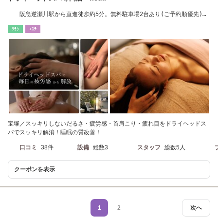
阪急逆瀬川駅から直進徒歩約5分。無料駐車場2台あり(ご予約順優先)宝
塚南口駅徒歩12分
ﾘﾗｸ
ｴｽﾃ
宝塚／スッキリしないだるさ・疲労感・首肩こり・疲れ目をドライヘッドス
パでスッキリ解消！睡眠の質改善！
口コミ
38件
設備
総数3
スタッフ
総数5人
クーポンを表示
1
2
次へ