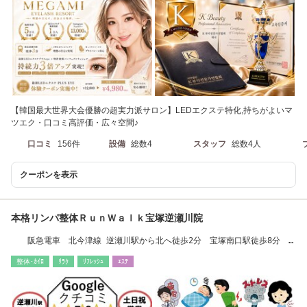
【韓国最大世界大会優勝の超実力派サロン】LEDエクステ特化,持ちがよいマ
ツエク・口コミ高評価・広々空間♪
口コミ
156件
設備
総数4
スタッフ
総数4人
クーポンを表示
本格リンパ整体ＲｕｎＷａｌｋ宝塚逆瀬川院
阪急電車 北今津線 逆瀬川駅から北へ徒歩2分 宝塚南口駅徒歩8分
梅田,三宮から40分
整体･ｶｲﾛ
ﾘﾗｸ
ﾘﾌﾚｯｼｭ
ｴｽﾃ