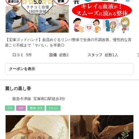
【宝塚ゴッドハンド】血流めぐるリンパ整体で全身の不調改善。慢性的な首
肩こり不眠まで「ヤバい」を卒業◎
口コミ
5件
設備
総数1
スタッフ
総数1人
クーポンを表示
麗しの蒸し香
阪急今津線 宝塚南口駅徒歩3分
ﾘﾗｸ
ｴｽﾃ
整体･ｶｲﾛ
ﾘﾌﾚｯｼｭ