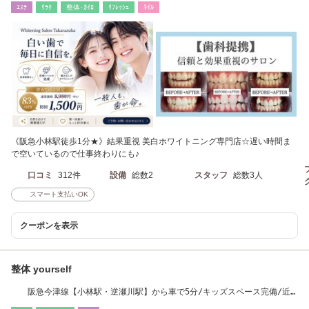
ｴｽﾃ
ﾘﾗｸ
整体･ｶｲﾛ
ﾘﾌﾚｯｼｭ
ﾈｲﾙ
《阪急小林駅徒歩1分★》結果重視 美白ホワイトニング専門店☆遅い時間ま
で空いているので仕事終わりにも♪
口コミ
312件
設備
総数2
スタッフ
総数3人
スマート支払いOK
クーポンを表示
整体 yourself
阪急今津線【小林駅・逆瀬川駅】から車で5分/キッズスペース完備/近
隣Pあり