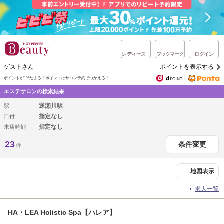
レディース
ブックマーク
ログイン
ゲストさん
ポイントを表示する
ポイントが1%たまる！
ポイントはサロン予約でつかえる！
エステサロンの検索結果
逆瀬川駅
駅
指定なし
日付
指定なし
来店時刻
23
条件変更
件
地図表示
求人一覧
HA・LEA Holistic Spa【ハレア】