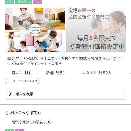
ﾘﾗｸ
整体･ｶｲﾛ
ｴｽﾃ
【歴14年・国家資格】マタニティ・産後ケア￥3300～/肌質改善ハーブピー
リング/体質ケアダイエット・栄養学
口コミ
11件
設備
総数1
スタッフ
総数2人
スマート支払いOK
クーポンを表示
ちゃいにっくぼでぃ
阪急今津線小林駅徒歩3分