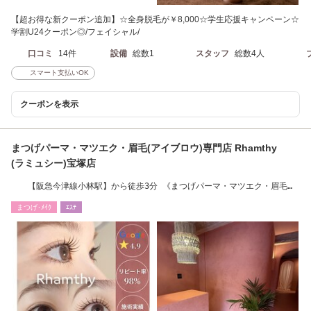
【超お得な新クーポン追加】☆全身脱毛が￥8,000☆学生応援キャンペーン☆
学割U24クーポン◎/フェイシャル/
口コミ
14件
設備
総数1
スタッフ
総数4人
スマート支払いOK
クーポンを表示
まつげパーマ・マツエク・眉毛(アイブロウ)専門店 Rhamthy
(ラミュシー)宝塚店
【阪急今津線小林駅】から徒歩3分 《まつげパーマ・マツエク・眉毛
(アイブロウ)
まつげ･ﾒｲｸ
ｴｽﾃ