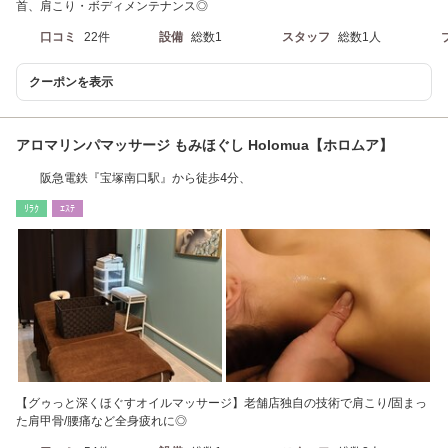
首、肩こり・ボディメンテナンス◎
口コミ
22件
設備
総数1
スタッフ
総数1人
クーポンを表示
アロマリンパマッサージ もみほぐし Holomua【ホロムア】
阪急電鉄『宝塚南口駅』から徒歩4分、
ﾘﾗｸ
ｴｽﾃ
【グゥっと深くほぐすオイルマッサージ】老舗店独自の技術で肩こり/固まっ
た肩甲骨/腰痛など全身疲れに◎