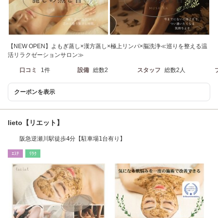
【NEW OPEN】よもぎ蒸し×漢方蒸し×極上リンパ×脳洗浄≪巡りを整える温
活リラクゼーションサロン≫
口コミ
1件
設備
総数2
スタッフ
総数2人
クーポンを表示
lieto【リエット】
阪急逆瀬川駅徒歩4分【駐車場1台有り】
ｴｽﾃ
ﾘﾗｸ