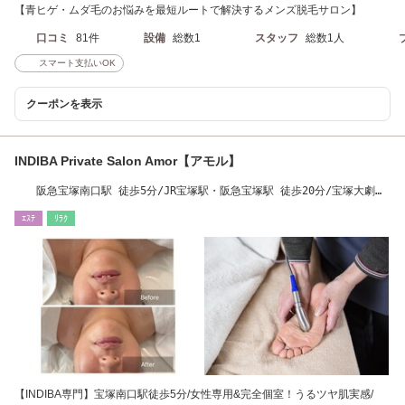
【青ヒゲ・ムダ毛のお悩みを最短ルートで解決するメンズ脱毛サロン】
口コミ
81件
設備
総数1
スタッフ
総数1人
スマート支払いOK
クーポンを表示
INDIBA Private Salon Amor【アモル】
阪急宝塚南口駅 徒歩5分/JR宝塚駅・阪急宝塚駅 徒歩20分/宝塚大劇場
徒歩15分
ｴｽﾃ
ﾘﾗｸ
【INDIBA専門】宝塚南口駅徒歩5分/女性専用&完全個室！うるツヤ肌実感/