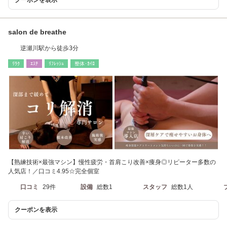
salon de breathe
逆瀬川駅から徒歩3分
ﾘﾗｸ
ｴｽﾃ
ﾘﾌﾚｯｼｭ
整体･ｶｲﾛ
【熟練技術×最強マシン】慢性疲労・首肩こり改善×痩身◎リピーター多数の
人気店！／口コミ4.95☆完全個室
口コミ
29件
設備
総数1
スタッフ
総数1人
クーポンを表示