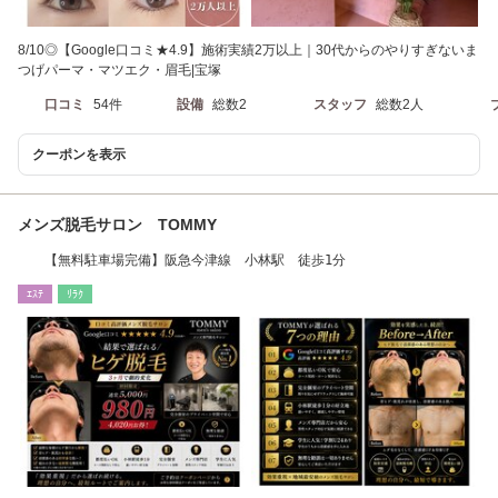
8/10◎【Google口コミ★4.9】施術実績2万以上｜30代からのやりすぎないま
つげパーマ・マツエク・眉毛|宝塚
口コミ
54件
設備
総数2
スタッフ
総数2人
クーポンを表示
メンズ脱毛サロン TOMMY
【無料駐車場完備】阪急今津線 小林駅 徒歩1分
ｴｽﾃ
ﾘﾗｸ