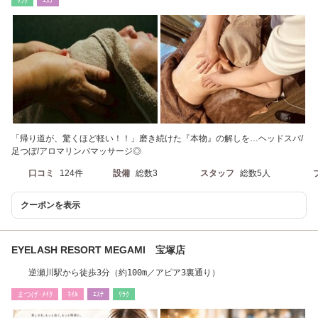
ﾘﾗｸ
ｴｽﾃ
「帰り道が、驚くほど軽い！！」磨き続けた『本物』の解しを…ヘッドスパ/
足つぼ/アロマリンパマッサージ◎
口コミ
124件
設備
総数3
スタッフ
総数5人
クーポンを表示
EYELASH RESORT MEGAMI 宝塚店
逆瀬川駅から徒歩3分（約100m／アピア3裏通り）
まつげ･ﾒｲｸ
ﾈｲﾙ
ｴｽﾃ
ﾘﾗｸ