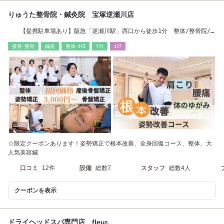
りゅうた整骨院・鍼灸院 宝塚逆瀬川店
【提携駐車場あり】阪急「逆瀬川駅」西口から徒歩1分 整体/整骨院/
鍼灸
接骨･整骨
鍼灸
整体･ｶｲﾛ
ﾘﾗｸ
ｴｽﾃ
☆限定クーポンあります！姿勢矯正で根本改善、全身回復コース、整体、大
人気美容鍼
口コミ
12件
設備
総数7
スタッフ
総数4人
クーポンを表示
ドライヘッドスパ専門店 fleur.