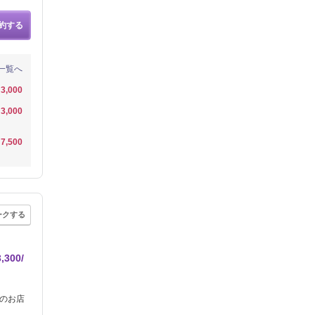
約する
一覧へ
3,000
3,000
7,500
ークする
00/
マのお店