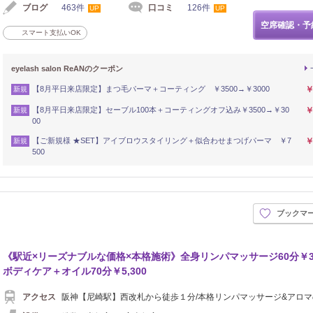
ブログ
463件
口コミ
126件
UP
UP
空席確認・予
スマート支払いOK
eyelash salon ReANのクーポン
【8月平日来店限定】まつ毛パーマ＋コーティング ￥3500→￥3000
￥
新規
【8月平日来店限定】セーブル100本＋コーティングオフ込み￥3500→￥30
￥
新規
00
【ご新規様 ★SET】アイブロウスタイリング＋似合わせまつげパーマ ￥7
￥
新規
500
ブックマ
《駅近×リーズナブルな価格×本格施術》全身リンパマッサージ60分￥3,3
ボディケア＋オイル70分￥5,300
アクセス
阪神【尼崎駅】西改札から徒歩１分/本格リンパマッサージ&アロ