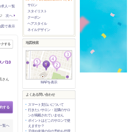
サロン
の求人一覧
スタイリスト
ージ
次へ
クーポン
ヘアスタイル
地図で表示
ネイルデザイン
地図検索
ークする
パ10
店さん
MAPを表示
よくある問い合わせ
スマート支払いについて
約する
行きたいサロン・近隣のサロ
ンが掲載されていません
ポイントはどこのサロンで使
一覧へ
えますか？
子供や友達の分の予約も代理