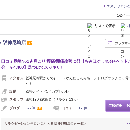
エステサロン
1/2ペ
リストで表示
｜
 阪神尼崎店
UP
ブックマ
口コミ尼崎No1★肩こり/腰痛/頭痛改善に◎【もみほぐし45分+ヘッドス
分→￥4,400】足つぼでスッキリ♪
アクセス
阪神尼崎駅から5分！ （かんだしんみち メトログラッチェ３号
2F）
設備
総数6(ベッド5／カプセル1)
スタッフ
総数13人(施術者（リラク）13人)
空席確認・予
ブログ
522件
口コミ
351件
UP
リラクゼーションサロン こりとる 阪神尼崎店のクーポン