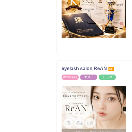
eyelash salon ReAN
UP
まつげ・メイク
エステ
リラク