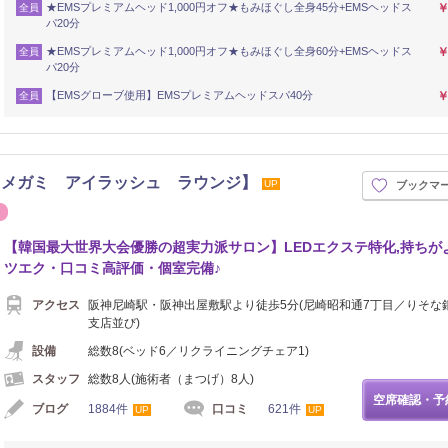
★EMSプレミアムヘッド1,000円オフ★もみほぐし全身45分+EMSヘッドス
￥
全員
パ20分
★EMSプレミアムヘッド1,000円オフ★もみほぐし全身60分+EMSヘッドス
￥
全員
パ20分
【EMSグローブ使用】EMSプレミアムヘッドスパ40分
￥
全員
NGE 【メガミ アイラッシュ ラウンジ】
UP
ブックマ
ネイル
【韓国最大世界大会優勝の超実力派サロン】LEDエクステ特化,持ちが
ツエク・口コミ高評価・個室完備♪
アクセス
阪神尼崎駅・阪神出屋敷駅より徒歩5分(尼崎昭和通7丁目／りそな
支店並び)
設備
総数8(ベッド6／リクライニングチェア1)
スタッフ
総数8人(施術者（まつげ）8人)
空席確認・予
ブログ
1884件
口コミ
621件
UP
UP