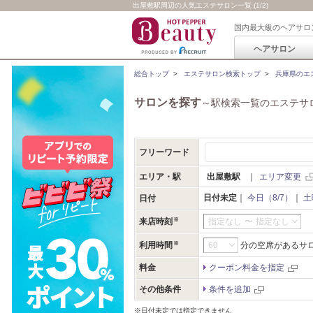
出屋敷駅周辺の人気エステサロン一覧 (1/2)
国内最大級のヘアサロ
ヘアサロン
総合トップ
>
エステサロン検索トップ
>
兵庫県のエ
サロンを探す
～駅検索一覧のエステサ
フリーワード
エリア・駅
出屋敷駅
｜
エリア変更
日付未定
｜
今日（8/7）
｜
土
日付
来店時刻
指定なし
〜
指定なし
利用時間
分の空席があるサ
料金
クーポン料金を指定
その他条件
条件を追加
※日付未定では指定できません