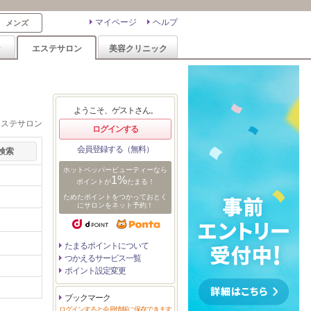
マイページ
ヘルプ
メンズ
ン
エステサロン
美容クリニック
ようこそ、ゲストさん。
エステサロン
ログインする
会員登録する（無料）
ホットペッパービューティーなら
1%
ポイントが
たまる！
ためたポイントをつかっておとく
にサロンをネット予約！
たまるポイントについて
つかえるサービス一覧
ポイント設定変更
ブックマーク
ログインすると会員情報に保存できます