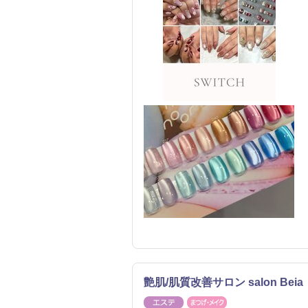
艶肌/肌質改善サロン salon Be
エステ
まつげ・メイク