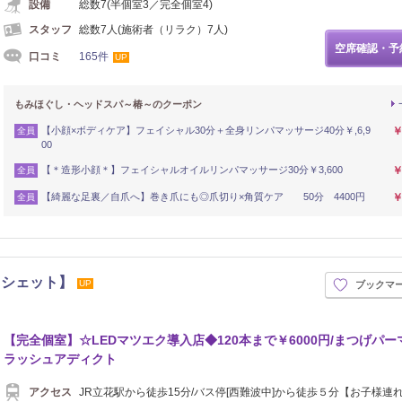
設備
総数7(半個室3／完全個室4)
スタッフ
総数7人(施術者（リラク）7人)
空席確認・予
口コミ
165件
UP
もみほぐし・ヘッドスパ～椿～のクーポン
【小顔×ボディケア】フェイシャル30分＋全身リンパマッサージ40分￥,6,9
￥
全員
00
【＊造形小顔＊】フェイシャルオイルリンパマッサージ30分￥3,600
￥
全員
【綺麗な足裏／自爪へ】巻き爪にも◎爪切り×角質ケア 50分 4400円
￥
全員
.【カシェット】
UP
ブックマ
【完全個室】☆LEDマツエク導入店◆120本まで￥6000円/まつげパーマ
ラッシュアディクト
アクセス
JR立花駅から徒歩15分/バス停[西難波中]から徒歩５分【お子様連れ