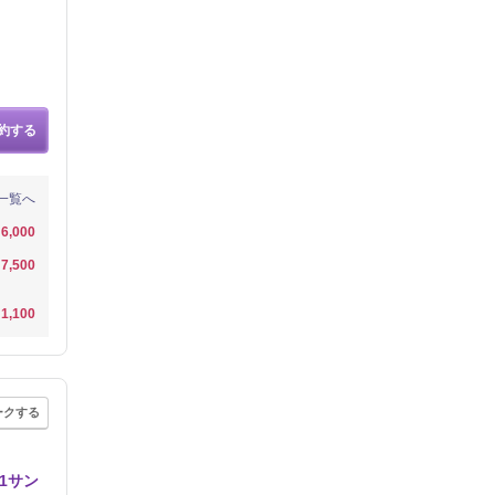
約する
一覧へ
6,000
7,500
1,100
ークする
1サン