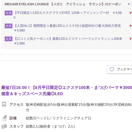
MEGAMI EYELASH LOUNGE 【メガミ アイラッシュ ラウンジ】のクーポン
【平日限定☆LEDエクステプラスEYE】120本＋アイシャンプー付 ￥4,68
￥
全員
0
【人気No.1】期間限定☆最新LEDエクステ付け放題60分◎最大持続力実現
￥
全員
￥4,980
【口コミ人気クーポン☆】最新LEDエクステ＋パーフェクトラッシュ200本
￥
全員
￥5,980
ブックマ
最短7日16:00！【8月平日限定◎エクステ100本・まつげパーマ￥300
個室＆キッズスペース完備◎LED
アクセス
阪神尼崎駅徒歩5分/阪神出屋敷駅15分/阪神大物駅20分/JR尼崎自転
分
設備
総数2(ベッド1／リクライニングチェア1)
スタッフ
総数2人(施術者（まつげ）2人)