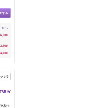
約する
一覧へ
6,900
3,600
4,400
ークする
/眉毛/
歓迎/も