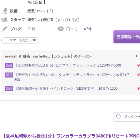
ちに自信!】
設備
総数1(ベッド1)
スタッフ
総数1人(施術者（まつげ）1人)
ブログ
81件
口コミ
47件
空席確認・予
スマート支払いOK
eyelash ＆ 脱毛 cachette...【カシェット】のクーポン
【圧倒的モチ◎LEDまつげエクステ】フラットラッシュ120本/￥6000
￥
新規
【圧倒的モチ◎LEDまつげエクステ】フラットラッシュ120分つけ放題/￥7
￥
新規
500
【韓国風/華やか束感】バインドロック（LED変更可） 10束/￥1100
￥
新規
ブックマ
【阪神尼崎駅から徒歩1分】ワンカラーカラグラ3480円/リピート率NO