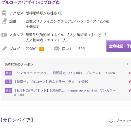
プルコース/デザインはブログ迄
アクセス
阪神尼崎駅から徒歩1分
設備
総数5(リクライニングチェア1／ハンド2／アイ2／完
全個室1)
スタッフ
総数5人(施術者（ネイル）3人／施術者（まつげ）1
人／施術者（エステ）1人)
空席確認・予
ブログ
2239件
口コミ
52件
UP
SWITCHのクーポン
ワンカラー.カラグラ （期間限定スワロ10粒）プレゼント ￥3480
￥
新規
【親指サンプルコース】通常カラー、ラメ ￥4980
￥
全員
【秋冬NEWマグネット】100色以上 magnet.aurora.mirror ワンカラー
￥
新規
￥5500
ia【サロンベイア】
ブックマ