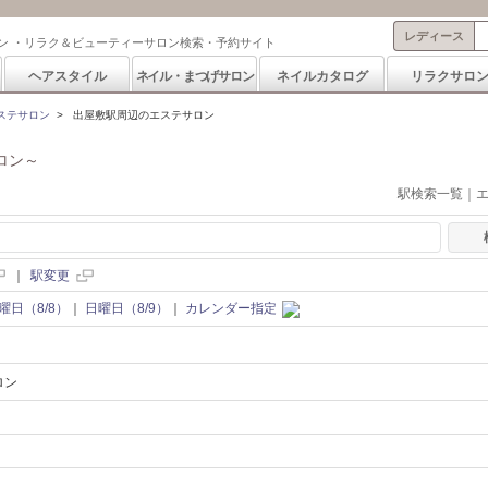
レディース
ン ・リラク＆ビューティーサロン検索・予約サイト
ヘアスタイル
ネイル・まつげサロン
ネイルカタログ
リラクサロ
ステサロン
>
出屋敷駅周辺のエステサロン
ロン～
駅検索一覧｜
｜
駅変更
曜日（8/8）
｜
日曜日（8/9）
｜
カレンダー指定
ロン