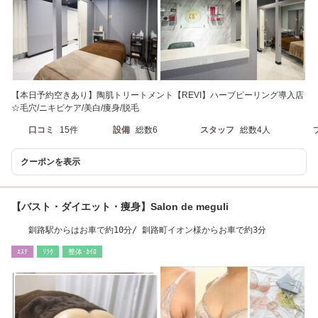
【本日予約空きあり】陶肌トリートメント【REVI】ハーブピーリング導入店
☆毛穴/ニキビケア/美白/痩身/脱毛
口コミ
15件
設備
総数6
スタッフ
総数4人
クーポンを表示
【バスト・ダイエット・痩身】Salon de meguli
釧路駅からはお車で約10分/ 釧路町イオン様からお車で約3分
ｴｽﾃ
ﾘﾗｸ
整体･ｶｲﾛ