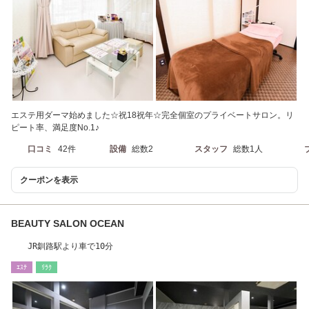
エステ用ダーマ始めました☆祝18祝年☆完全個室のプライベートサロン。リ
ピート率、満足度No.1♪
口コミ
42件
設備
総数2
スタッフ
総数1人
クーポンを表示
BEAUTY SALON OCEAN
JR釧路駅より車で10分
ｴｽﾃ
ﾘﾗｸ