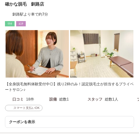
確かな脱毛 釧路店
釧路駅より車で約7分
ﾘﾗｸ
ｴｽﾃ
【全身脱毛無料体験受付中◎】残り2枠のみ！認定脱毛士が担当するプライベ
ートサロン♪
口コミ
18件
設備
総数1
スタッフ
総数1人
スマート支払いOK
クーポンを表示