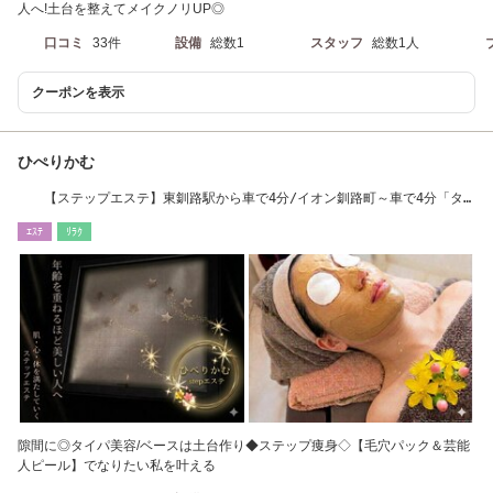
人へ!土台を整えてメイクノリUP◎
口コミ
33件
設備
総数1
スタッフ
総数1人
クーポンを表示
ひぺりかむ
【ステップエステ】東釧路駅から車で4分/イオン釧路町～車で4分「タ
イパ痩身/水光肌」
ｴｽﾃ
ﾘﾗｸ
隙間に◎タイパ美容/ベースは土台作り◆ステップ痩身◇【毛穴パック＆芸能
人ピール】でなりたい私を叶える