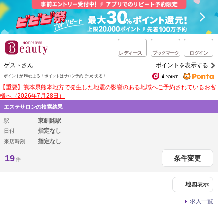
レディース
ブックマーク
ログイン
ゲストさん
ポイントを表示する
ポイントが1%たまる！
ポイントはサロン予約でつかえる！
【重要】熊本県熊本地方で発生した地震の影響のある地域へご予約されているお客
様へ（2026年7月28日）
エステサロンの検索結果
東釧路駅
駅
指定なし
日付
指定なし
来店時刻
19
条件変更
件
地図表示
求人一覧