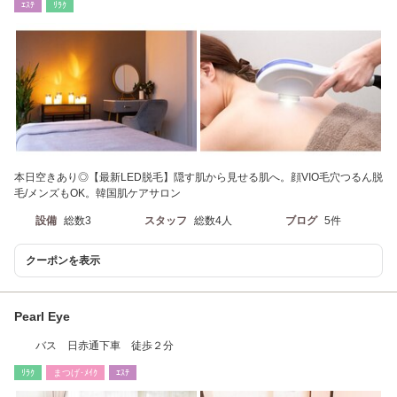
ｴｽﾃ
ﾘﾗｸ
本日空きあり◎【最新LED脱毛】隠す肌から見せる肌へ。顔VIO毛穴つるん脱
毛/メンズもOK。韓国肌ケアサロン
設備
総数3
スタッフ
総数4人
ブログ
5件
クーポンを表示
Pearl Eye
バス 日赤通下車 徒歩２分
ﾘﾗｸ
まつげ･ﾒｲｸ
ｴｽﾃ