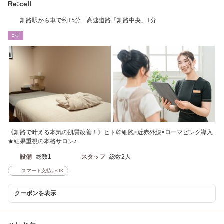
Re:cell
釧路駅から車で約15分 高速道路「釧路中央」1分
ｴｽﾃ
《釧路で叶える本気の肌質改善！》ヒト幹細胞×近赤外線×ローマピンク導入
★結果重視の本格サロン♪
設備
総数1
スタッフ
総数2人
スマート支払いOK
クーポンを表示