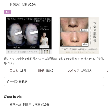
釧路駅から車で15分
ｴｽﾃ
通いやすい料金で化粧品やコース勧誘無し♪多くの女性から支持される「美肌
専門店」
口コミ
18件
設備
総数2
スタッフ
総数3人
クーポンを表示
C'est la vie
根室本線 釧路駅より車で10分