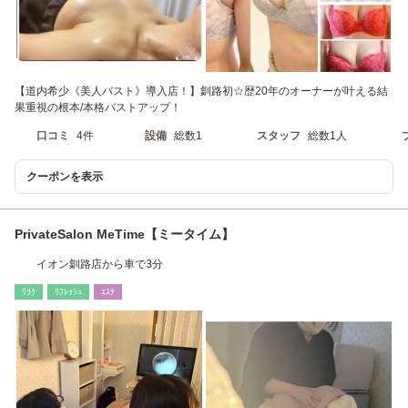
【道内希少《美人バスト》導入店！】釧路初☆歴20年のオーナーが叶える結
果重視の根本/本格バストアップ！
口コミ
4件
設備
総数1
スタッフ
総数1人
クーポンを表示
PrivateSalon MeTime【ミータイム】
イオン釧路店から車で3分
ﾘﾗｸ
ﾘﾌﾚｯｼｭ
ｴｽﾃ