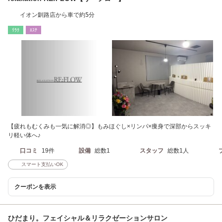
イオン釧路店から車で約5分
ﾘﾗｸ
ｴｽﾃ
【疲れもむくみも一気に解消◎】もみほぐし×リンパ×痩身で深部からスッキ
リ軽い体へ♪
口コミ
19件
設備
総数1
スタッフ
総数1人
スマート支払いOK
クーポンを表示
ひだまり。フェイシャル＆リラクゼーションサロン