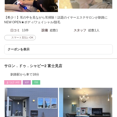
【希少！】耳の中を見ながら耳掃除！話題のイヤーエステサロンが釧路に
NEW OPEN★ボディ/フェイシャル/脱毛
口コミ
13件
設備
総数1
スタッフ
総数1人
スマート支払いOK
クーポンを表示
サロン．ドゥ．シャビー2 富士見店
釧路駅から車で10分
まつげ･ﾒｲｸ
ｴｽﾃ
ﾘﾗｸ