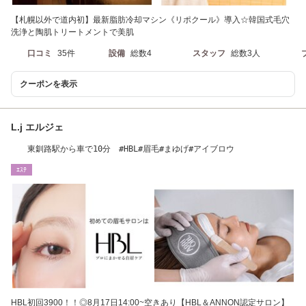
【札幌以外で道内初】最新脂肪冷却マシン《リポクール》導入☆韓国式毛穴
洗浄と陶肌トリートメントで美肌
口コミ
35件
設備
総数4
スタッフ
総数3人
クーポンを表示
L.j エルジェ
東釧路駅から車で10分 #HBL#眉毛#まゆげ#アイブロウ
ｴｽﾃ
HBL初回3900！！◎8月17日14:00~空きあり【HBL＆ANNON認定サロン】