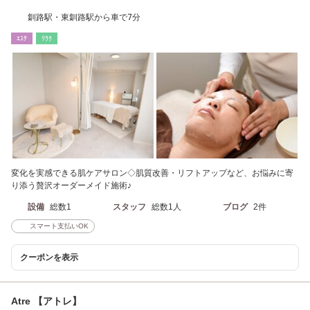
釧路駅・東釧路駅から車で7分
ｴｽﾃ
ﾘﾗｸ
変化を実感できる肌ケアサロン◇肌質改善・リフトアップなど、お悩みに寄
り添う贅沢オーダーメイド施術♪
設備
総数1
スタッフ
総数1人
ブログ
2件
スマート支払いOK
クーポンを表示
Atre 【アトレ】