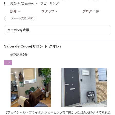
HBL男女OK/全顔wax/ハーブピーリング
設備
-
スタッフ
-
ブログ
1件
スマート支払いOK
クーポンを表示
Salon de Cuore(サロン ド クオレ)
釧路駅車5分
ｴｽﾃ
【フェイシャル・ブライダルシェービング専門店】月1回のお顔そりで素肌美