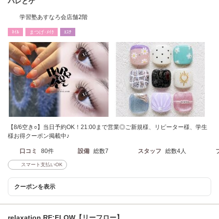
ハレとケ
学習塾あすなろ会店舗2階
ﾈｲﾙ
まつげ･ﾒｲｸ
ｴｽﾃ
【8/6空き○】当日予約OK！21:00まで営業◎ご新規様、リピーター様、学生
様お得クーポン掲載中♪
口コミ
80件
設備
総数7
スタッフ
総数4人
スマート支払いOK
クーポンを表示
relaxation RE:FLOW【リーフロー】