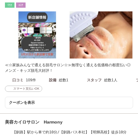
ﾘﾗｸ
ｴｽﾃ
≪☆家族みんなで通える脱毛サロン☆≫無理なく通える低価格の都度払い◎
メンズ・キッズ脱毛大好評！
口コミ
109件
設備
総数1
スタッフ
総数1人
スマート支払いOK
クーポンを表示
美容カイロサロン Harmony
【釧路】駅から車で約10分/【釧路バス本社】【明輝高校】徒歩10分