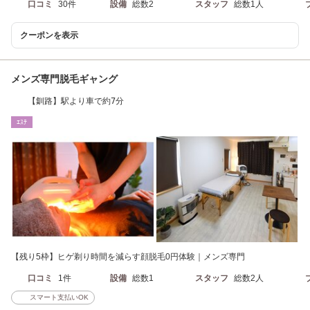
口コミ
30件
設備
総数2
スタッフ
総数1人
クーポンを表示
メンズ専門脱毛ギャング
【釧路】駅より車で約7分
ｴｽﾃ
【残り5枠】ヒゲ剃り時間を減らす顔脱毛0円体験｜メンズ専門
口コミ
1件
設備
総数1
スタッフ
総数2人
スマート支払いOK