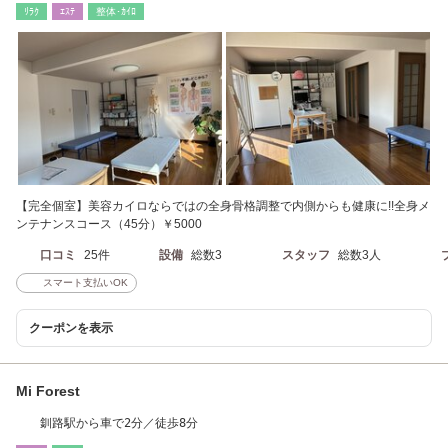
ﾘﾗｸ
ｴｽﾃ
整体･ｶｲﾛ
【完全個室】美容カイロならではの全身骨格調整で内側からも健康に!!全身メ
ンテナンスコース（45分）￥5000
口コミ
25件
設備
総数3
スタッフ
総数3人
スマート支払いOK
クーポンを表示
Mi Forest
釧路駅から車で2分／徒歩8分