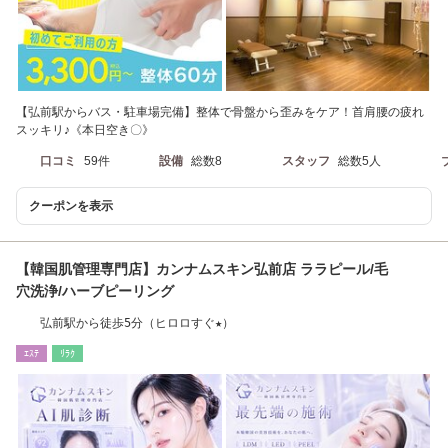
【弘前駅からバス・駐車場完備】整体で骨盤から歪みをケア！首肩腰の疲れ
スッキリ♪《本日空き〇》
口コミ
59件
設備
総数8
スタッフ
総数5人
クーポンを表示
【韓国肌管理専門店】カンナムスキン弘前店 ララピール/毛
穴洗浄/ハーブピーリング
弘前駅から徒歩5分（ヒロロすぐ★）
ｴｽﾃ
ﾘﾗｸ