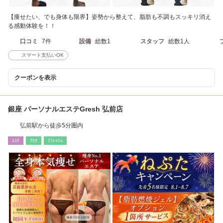
【痩せたい、でも身体も限界】姿勢から整えて、脂肪も不調もスッキリ消え
る感動体験を！！
口コミ
7件
設備
総数1
スタッフ
総数1人
スマート支払いOK
クーポンを表示
銀座 パーソナルエステGresh 弘前店
弘前駅から徒歩5分圏内
ｴｽﾃ
ﾘﾗｸ
ﾘﾌﾚｯｼｭ