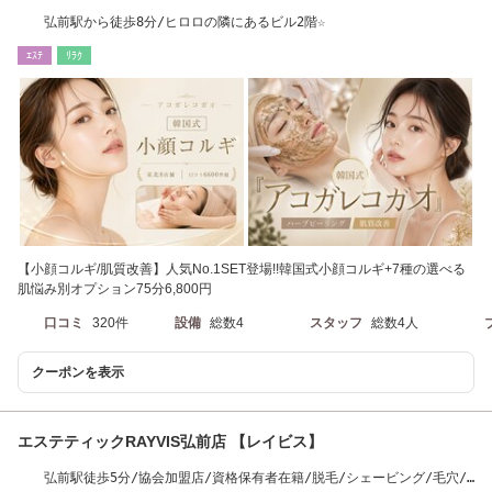
弘前駅から徒歩8分/ヒロロの隣にあるビル2階☆
ｴｽﾃ
ﾘﾗｸ
【小顔コルギ/肌質改善】人気No.1SET登場!!韓国式小顔コルギ+7種の選べる
肌悩み別オプション75分6,800円
口コミ
320件
設備
総数4
スタッフ
総数4人
クーポンを表示
エステティックRAYVIS弘前店 【レイビス】
弘前駅徒歩5分/協会加盟店/資格保有者在籍/脱毛/シェービング/毛穴/