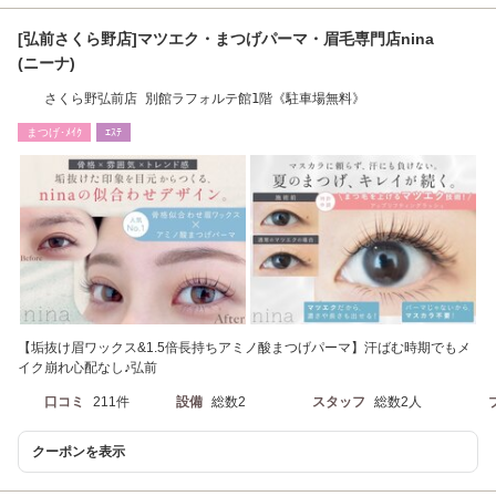
[弘前さくら野店]マツエク・まつげパーマ・眉毛専門店nina
(ニーナ)
さくら野弘前店 別館ラフォルテ館1階《駐車場無料》
まつげ･ﾒｲｸ
ｴｽﾃ
【垢抜け眉ワックス&1.5倍長持ちアミノ酸まつげパーマ】汗ばむ時期でもメ
イク崩れ心配なし♪弘前
口コミ
211件
設備
総数2
スタッフ
総数2人
クーポンを表示