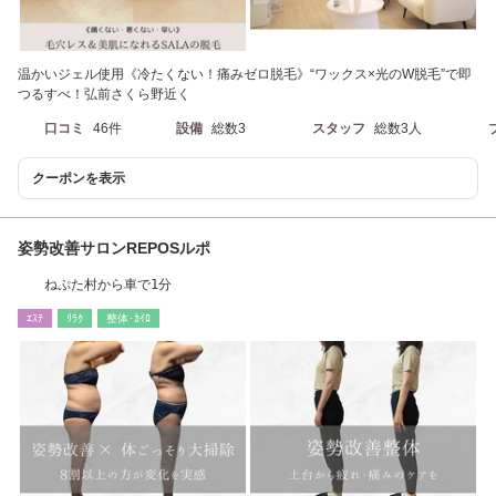
温かいジェル使用《冷たくない！痛みゼロ脱毛》“ワックス×光のW脱毛”で即
つるすべ！弘前さくら野近く
口コミ
46件
設備
総数3
スタッフ
総数3人
クーポンを表示
姿勢改善サロンREPOSルポ
ねぷた村から車で1分
ｴｽﾃ
ﾘﾗｸ
整体･ｶｲﾛ