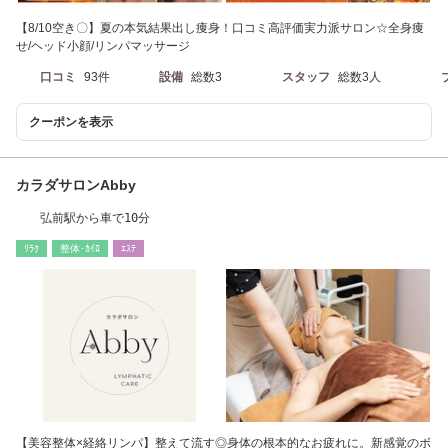
【8/10空き〇】夏の本気結果出し痩身！口コミ高評価実力派サロン☆全身痩
せ/ヘッド小顔/リンパマッサージ
口コミ
93件
設備
総数3
スタッフ
総数3人
クーポンを表示
カラダサロンAbby
弘前駅から車で10分
ﾘﾗｸ
整体･ｶｲﾛ
ｴｽﾃ
【美容整体×経絡リンパ】整えて流す◎身体の根本的なお疲れに。新感覚のボ