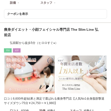
設備
-
スタッフ
-
クーポンを表示
痩身ダイエット・小顔フェイシャル専門店 The Slim Line 弘
前店
弘前駅から徒歩5分（ヒロロすぐ★）
ﾘﾗｸ
ｴｽﾃ
口コミ6,600件超!結果と満足で選ばれる痩身専門店【人気No1全身脂肪撃退
サイズダウン75分￥24,750⇒￥1,980】
口コミ
400件
設備
総数4
スタッフ
総数4人