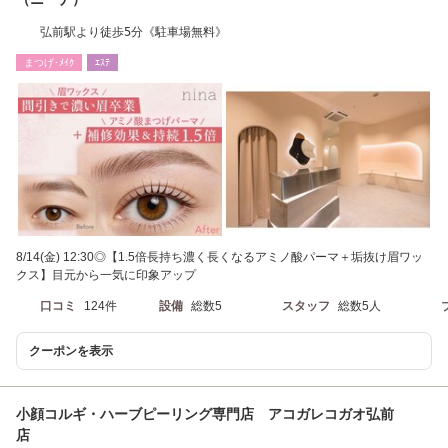
弘前駅より徒歩5分《駐車場無料》
まつげ･ﾒｲｸ
ｴｽﾃ
8/14(金) 12:30◎【1.5倍長持ち濃く長くなるアミノ酸パーマ＋垢抜け眉ワッ
クス】目元から一気に印象アップ
口コミ
124件
設備
総数5
スタッフ
総数5人
クーポンを表示
小顔コルギ・ハーブピーリング専門店 アコガレコガオ弘前
店