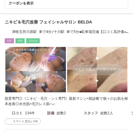
クーポンを表示
ニキビ＆毛穴改善 フェイシャルサロン BELDA
津軽五所川原駅 車で4分/十川駅 車で5分◆駐車場完備【口コミ高評価★
リピート率90%】
ｴｽﾃ
ﾘﾗｸ
ﾘﾌﾚｯｼｭ
肌育専門◎《ニキビ・毛穴・シミ専門》最新マシン×肌診断で個々のお肌を根
本改善◎水光肌×毛穴レス肌へ♪
口コミ
134件
設備
総数2
スタッフ
総数2人
スマート支払いOK