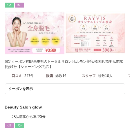
弘前
ﾘﾗｸ
ｴｽﾃ
限定クーポン有!結果重視のトータルサロン!ホルモン美容/韓国肌管理 弘前駅
徒歩7分【シェービング/毛穴】
口コミ
247件
設備
総数16
スタッフ
総数10人
クーポンを表示
Beauty Salon glow.
JR弘前駅から車で5分
ｴｽﾃ
ﾘﾗｸ