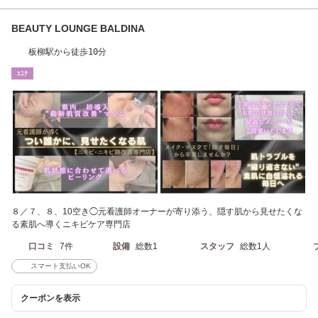
BEAUTY LOUNGE BALDINA
板柳駅から徒歩10分
ｴｽﾃ
８／７、８、10空き◯元看護師オーナーが寄り添う、隠す肌から見せたくな
る素肌へ導くニキビケア専門店
口コミ
7件
設備
総数1
スタッフ
総数1人
スマート支払いOK
クーポンを表示