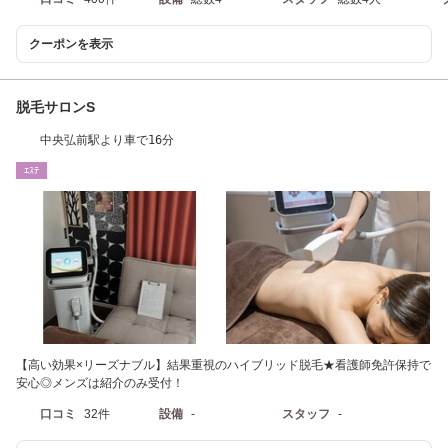
クーポンを表示
脱毛サロンS
中央弘前駅より車で16分
ｴｽﾃ
【高い効果×リーズナブル】結果重視のハイブリッド脱毛★看護師免許保持で
安心◎メンズは紹介のみ受付！
口コミ
32件
設備
-
スタッフ
-