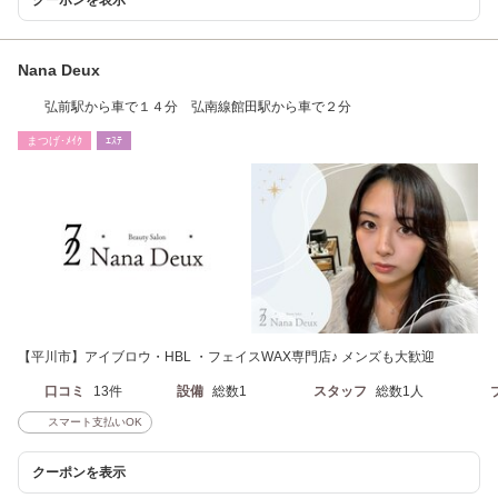
クーポンを表示
Nana Deux
弘前駅から車で１４分 弘南線館田駅から車で２分
まつげ･ﾒｲｸ
ｴｽﾃ
【平川市】アイブロウ・HBL ・フェイスWAX専門店♪ メンズも大歓迎
口コミ
13件
設備
総数1
スタッフ
総数1人
スマート支払いOK
クーポンを表示