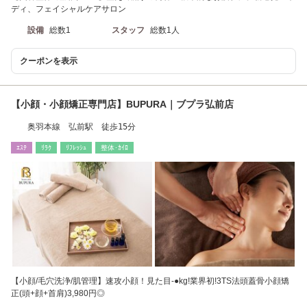
ディ、フェイシャルケアサロン
設備
総数1
スタッフ
総数1人
クーポンを表示
【小顔・小顔矯正専門店】BUPURA｜ブプラ弘前店
奥羽本線 弘前駅 徒歩15分
ｴｽﾃ
ﾘﾗｸ
ﾘﾌﾚｯｼｭ
整体･ｶｲﾛ
【小顔/毛穴洗浄/肌管理】速攻小顔！見た目-●kg!業界初!3TS法頭蓋骨小顔矯
正(頭+顔+首肩)3,980円◎