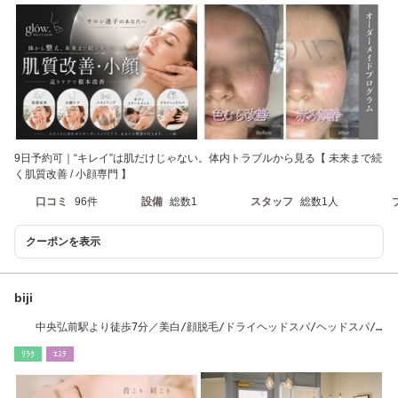
9日予約可｜“キレイ”は肌だけじゃない。体内トラブルから見る【 未来まで続
く肌質改善 / 小顔専門 】
口コミ
96件
設備
総数1
スタッフ
総数1人
クーポンを表示
biji
中央弘前駅より徒歩7分／美白/顔脱毛/ドライヘッドスパ/ヘッドスパ/
アロマ
ﾘﾗｸ
ｴｽﾃ