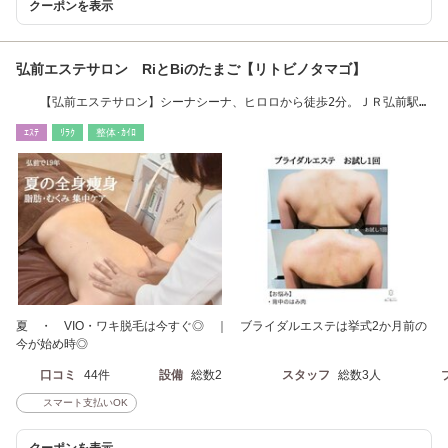
クーポンを表示
弘前エステサロン RiとBiのたまご【リトビノタマゴ】
【弘前エステサロン】シーナシーナ、ヒロロから徒歩2分。ＪＲ弘前駅か
ら徒歩８分。
ｴｽﾃ
ﾘﾗｸ
整体･ｶｲﾛ
夏 ・ VIO・ワキ脱毛は今すぐ◎ ｜ ブライダルエステは挙式2か月前の
今が始め時◎
口コミ
44件
設備
総数2
スタッフ
総数3人
スマート支払いOK