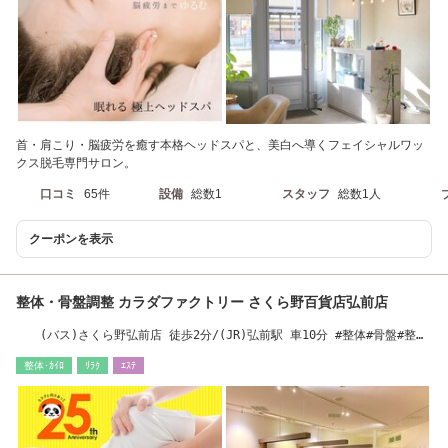
首・肩こり・脳疲労を癒す本格ヘッドスパと、美白へ導くフェイシャルワッ
クス脱毛専門サロン。
口コミ
65件
設備
総数1
スタッフ
総数1人
クーポンを表示
整体・骨盤調整 カラダファクトリー さくら野百貨店弘前店
(バス)さくら野弘前店 徒歩2分/(JR)弘前駅 車10分 #整体#骨盤#整体
#骨盤#整体#骨盤
整体･ｶｲﾛ
ﾘﾗｸ
ｴｽﾃ