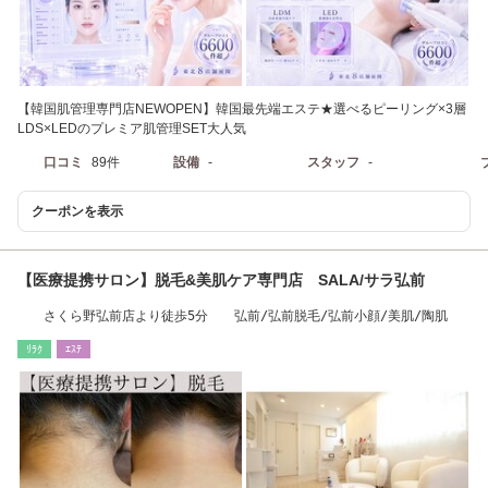
【韓国肌管理専門店NEWOPEN】韓国最先端エステ★選べるピーリング×3層
LDS×LEDのプレミア肌管理SET大人気
口コミ
89件
設備
-
スタッフ
-
クーポンを表示
【医療提携サロン】脱毛&美肌ケア専門店 SALA/サラ弘前
さくら野弘前店より徒歩5分 弘前/弘前脱毛/弘前小顔/美肌/陶肌
ﾘﾗｸ
ｴｽﾃ