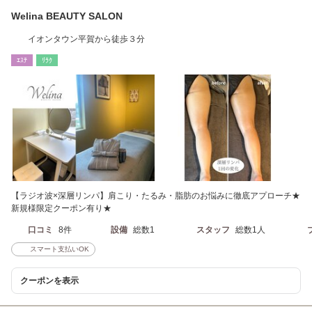
Welina BEAUTY SALON
イオンタウン平賀から徒歩３分
ｴｽﾃ
ﾘﾗｸ
【ラジオ波×深層リンパ】肩こり・たるみ・脂肪のお悩みに徹底アプローチ★
新規様限定クーポン有り★
口コミ
8件
設備
総数1
スタッフ
総数1人
スマート支払いOK
クーポンを表示