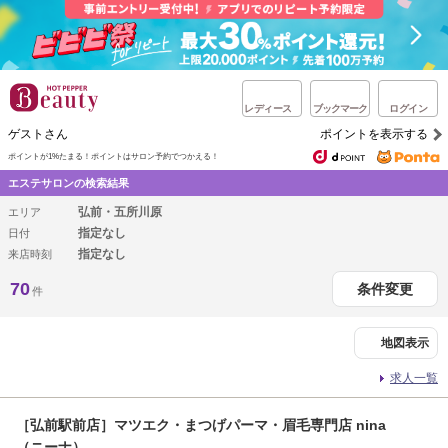
レディース
ブックマーク
ログイン
ゲストさん
ポイントを表示する
ポイントが1%たまる！
ポイントはサロン予約でつかえる！
エステサロンの検索結果
弘前・五所川原
エリア
指定なし
日付
指定なし
来店時刻
70
条件変更
件
地図表示
求人一覧
［弘前駅前店］マツエク・まつげパーマ・眉毛専門店 nina
（ニーナ）