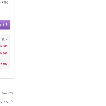
バス停）
約する
一覧へ
￥500
￥500
￥500
ー（エステ）
ージトップへ