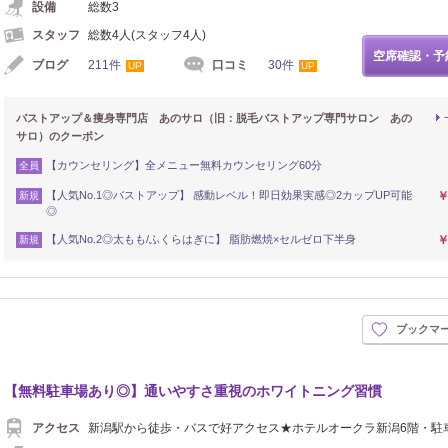
設備
総数3
スタッフ
総数4人(スタッフ4人)
空席確認・予
ブログ
211件
口コミ
30件
UP
UP
バストアップ＆痩身専門店 あのサロ（旧：脱毛バストアップ専門サロン あの
サロ）のクーポン
【カウンセリング】全メニュー無料カウンセリング60分
全員
【人気No.1◎バストアップ】 感動レベル！即日効果実感◎2カップUP可能
￥
新規
◎
【人気No.2◎太もも/ふくらはぎに】 脂肪燃焼×セルゼロ下半身
￥
新規
ブックマ
【無料駐車場あり◎】通いやすさ重視のホワイトニング習慣
アクセス
新潟駅から徒歩・バスで好アクセス★ホテルオークラ新潟6階・駐