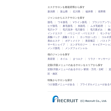
エステサロンを都道府県から探す
新潟県
富山県
石川県
福井県
長野県
ジャンルからエステサロンを探す
脱毛
ワキ脱毛
Vライン脱毛
ブラジリアンワ
ヒゲ脱毛
鼻毛脱毛
糸脱毛
ムダ毛処理
シ
毛穴ケア
毛穴洗浄・毛穴吸引
毛穴黒ずみ
痩
インドエステ
バリニーズ・バリエステ
モンテセ
炭酸パック・炭酸ミスト
カッサ(かっさ)
コルギ(
美白エステ
ボディメイク
美容矯正
バストア
サーモシェイプ
エンダモロジー
キャビテーショ
メンズ脱毛
メンズフェイシャル
他のジャンルを探す
美容室
ネイル
まつエク
リラク・マッサージ
定額/月額メニューのあるサロンをエリアから探す
定額/月額メニューのあるサロン 駅前・万代・古町
区・南区
特集からサロンを探す
つけ放題メニューがある
ブライダルメニューがある