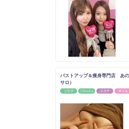
バストアップ＆痩身専門店 あ
サロ）
リラク
リフレッシュ
エステ