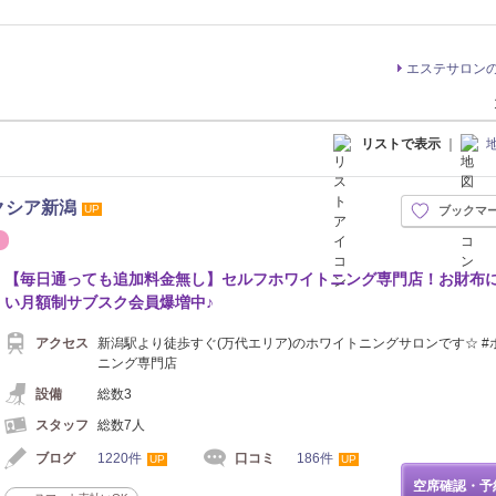
エステサロン
リストで表示
｜
クシア新潟
UP
ブックマ
シュ
ネイル
【毎日通っても追加料金無し】セルフホワイトニング専門店！お財布
い月額制サブスク会員爆増中♪
アクセス
新潟駅より徒歩すぐ(万代エリア)のホワイトニングサロンです☆ #
ニング専門店
設備
総数3
スタッフ
総数7人
ブログ
1220件
口コミ
186件
UP
UP
空席確認・予