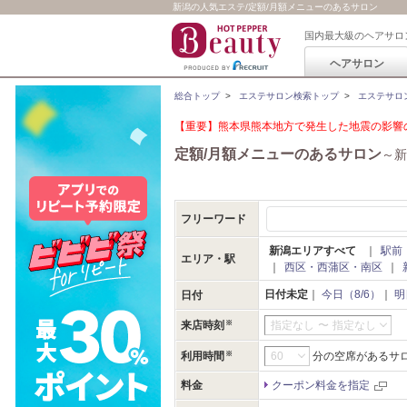
新潟の人気エステ/定額/月額メニューのあるサロン
国内最大級のヘアサロ
ヘアサロン
総合トップ
>
エステサロン検索トップ
>
エステサロ
【重要】熊本県熊本地方で発生した地震の影響の
定額/月額メニューのあるサロン
～新
フリーワード
新潟エリアすべて
｜
駅前
エリア・駅
｜
西区・西蒲区・南区
｜
日付未定
｜
今日（8/6）
｜
明
日付
来店時刻
指定なし
〜
指定なし
利用時間
分の空席があるサ
料金
クーポン料金を指定