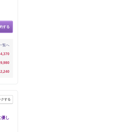
約する
一覧へ
4,370
9,980
2,240
ークする
に優し