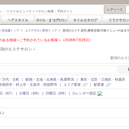
レディース
ン ・リラク＆ビューティーサロン検索・予約サイト
ヘアスタイル
ネイル・まつげサロン
ネイルカタログ
リラクサロ
ン北信越トップ
>
エステサロン新潟トップ
>
新潟のエステ,脱毛,痩身/定額/月額メニューのある
ある地域へご予約されているお客様へ（2026年7月28日）
潟のエステサロン～
新潟のエステ
・万代・古町
｜
駅南・女池・出来島・鳥屋野潟
｜
東区・北区・江南区・秋葉区
新発田市・村上市・五泉市・阿賀野市
｜
エリア変更
｜
駅変更
日（8/7）
｜
土曜日（8/8）
｜
日曜日（8/9）
｜
カレンダー指定
ロン