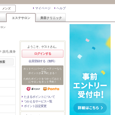
マイページ
ヘルプ
メンズ
ン
エステサロン
美容クリニック
サロン
ようこそ、ゲストさん。
,脱毛,痩身
ログインする
会員登録する（無料）
ホットペッパービューティーなら
1%
ポイントが
たまる！
ためたポイントをつかっておとく
にサロンをネット予約！
たまるポイントについて
つかえるサービス一覧
ポイント設定変更