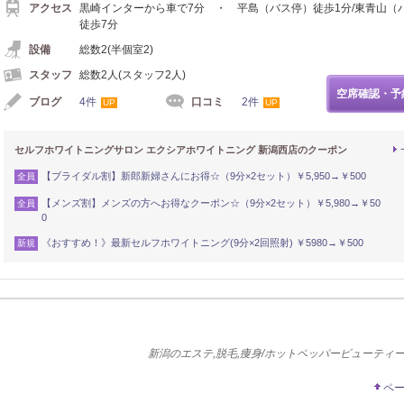
アクセス
黒崎インターから車で7分 ・ 平島（バス停）徒歩1分/東青山（
徒歩7分
設備
総数2(半個室2)
スタッフ
総数2人(スタッフ2人)
空席確認・予
ブログ
4件
口コミ
2件
UP
UP
セルフホワイトニングサロン エクシアホワイトニング 新潟西店のクーポン
【ブライダル割】新郎新婦さんにお得☆（9分×2セット）￥5,950→￥500
全員
【メンズ割】メンズの方へお得なクーポン☆（9分×2セット）￥5,980→￥50
全員
0
《おすすめ！》最新セルフホワイトニング(9分×2回照射) ￥5980→￥500
新規
新潟のエステ,脱毛,痩身/ホットペッパービューティ
ペ