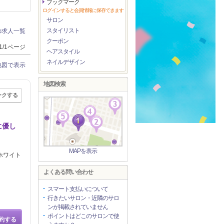
ブックマーク
ログインすると会員情報に保存できます
サロン
スタイリスト
の求人一覧
クーポン
1/1ページ
ヘアスタイル
ネイルデザイン
地図で表示
地図検索
ークする
に優し
MAPを表示
ホワイト
よくある問い合わせ
スマート支払いについて
行きたいサロン・近隣のサロ
ンが掲載されていません
ポイントはどこのサロンで使
約する