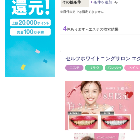
その他条件
条件を追加
※日付未定では指定できません
4
件あります - エステの検索結果
セルフホワイトニングサロン エ
エステ
リラク
リフレッ