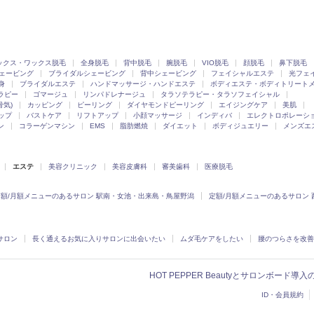
ックス・ワックス脱毛
全身脱毛
背中脱毛
腕脱毛
VIO脱毛
顔脱毛
鼻下脱毛
ェービング
ブライダルシェービング
背中シェービング
フェイシャルエステ
光フェ
身
ブライダルエステ
ハンドマッサージ・ハンドエステ
ボディエステ・ボディトリート
ラピー
ゴマージュ
リンパドレナージュ
タラソテラピー・タラソフェイシャル
骨気)
カッピング
ピーリング
ダイヤモンドピーリング
エイジングケア
美肌
ップ
バストケア
リフトアップ
小顔マッサージ
インディバ
エレクトロポレーシ
ン
コラーゲンマシン
EMS
脂肪燃焼
ダイエット
ボディジュエリー
メンズエ
エステ
美容クリニック
美容皮膚科
審美歯科
医療脱毛
定額/月額メニューのあるサロン 駅南・女池・出来島・鳥屋野潟
定額/月額メニューのあるサロン 
サロン
長く通えるお気に入りサロンに出会いたい
ムダ毛ケアをしたい
腰のつらさを改善
HOT PEPPER Beautyとサロンボード導
ID・会員規約