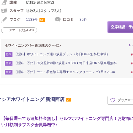
設備
総数2(完全個室2)
スタッフ
総数2人(スタッフ2人)
ブログ
1138件
口コミ
35件
UP
空席確認・予
スマート支払いOK
ホワイトニングバー 新潟店のクーポン
【新潟】ホワイトニング通い放題プラン（毎日OK＆無料駐車場）
￥
再来
【新潟・万代】30分照射×通い放題￥9,980★毎日来店OK＆駐車場無料
￥
全員
【新潟・万代】ヤニ・着色除去専用★セルフクリーニング1回￥2,240
￥
全員
クシアホワイトニング 新潟西店
UP
ブックマ
【毎日通っても追加料金無し】セルフホワイトニング専門店！お財布
い月額制サブスク会員爆増中♪