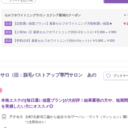
スマート支払いOK
セルフホワイトニングサロン エクシア新潟のクーポン
【定額通い放題プラン♪】最新セルフホワイトニング月額制通い放題★
￥1
全員
【人気No. 1】最新セルフホワイトニング(9分×2セット)☆￥5,980→￥980
新規
【学割U24】最新セルフホワイトニング(9分×2セット)☆￥5,980→￥500
新規
のサロ（旧：脱毛バストアップ専門サロン あの
ブックマ
ネイル
本格エステの[毎日通い放題プラン]が大好評！結果重視の方や、短期
を実感したい方にオススメ◎
アクセス
古町/元新潟三越から徒歩５分/アーバン・ヴィラ（マンション）隣/
つ太郎向かい