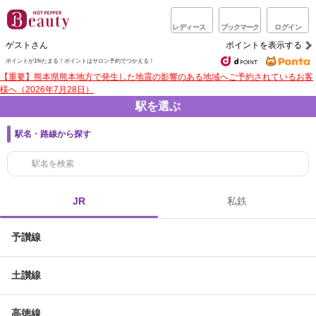
レディース
ブックマーク
ログイン
ゲストさん
ポイントを表示する
ポイントが1%たまる！
ポイントはサロン予約でつかえる！
【重要】熊本県熊本地方で発生した地震の影響のある地域へご予約されているお客
様へ（2026年7月28日）
駅を選ぶ
駅名・路線から探す
JR
私鉄
予讃線
土讃線
高徳線