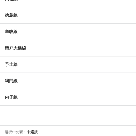
徳島線
牟岐線
瀬戸大橋線
予土線
鳴門線
内子線
選択中の駅：
未選択