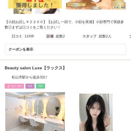
【小顔お試し￥２２００】【お試し一回で、小顔を実感】小顔専門で実績多
数◎まずは口コミをご覧ください！
口コミ
124件
設備
総数2
スタッフ
総数2人
クーポンを表示
Beauty salon Luxe【ラックス】
松山市駅から徒歩3分♪
まつげ･ﾒｲｸ
ｴｽﾃ
ﾘﾗｸ