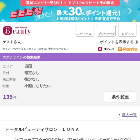
レディース
ブックマーク
ログイン
ゲストさん
ポイントを表示する
ポイントが1%たまる！
ポイントはサロン予約でつかえる！
エステサロンの検索結果
四国
エリア
指定なし
日付
指定なし
来店時刻
小顔になりたい
特集
135
条件変更
件
求人一覧
トータルビューティサロン ＬＵＮＡ
［ビフォーアフター実績多数］パワーシティレインボー車１分/高松中央