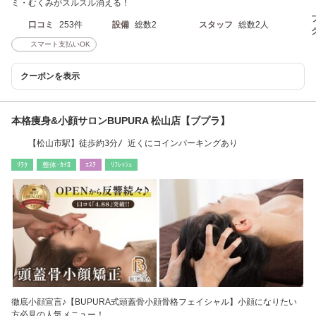
ミ・むくみがスルスル消える！
口コミ
253件
設備
総数2
スタッフ
総数2人
スマート支払いOK
クーポンを表示
本格痩身&小顔サロンBUPURA 松山店【ブプラ】
【松山市駅】徒歩約3分/ 近くにコインパーキングあり
ﾘﾗｸ
整体･ｶｲﾛ
ｴｽﾃ
ﾘﾌﾚｯｼｭ
徹底小顔宣言♪【BUPURA式頭蓋骨小顔骨格フェイシャル】小顔になりたい
方必見の人気メニュー！