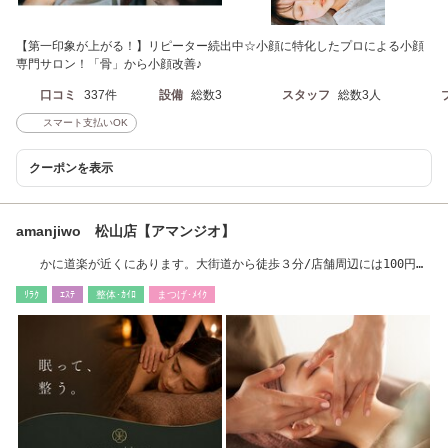
【第一印象が上がる！】リピーター続出中☆小顔に特化したプロによる小顔
専門サロン！「骨」から小顔改善♪
口コミ
337件
設備
総数3
スタッフ
総数3人
スマート支払いOK
クーポンを表示
amanjiwo 松山店【アマンジオ】
かに道楽が近くにあります。大街道から徒歩３分/店舗周辺には100円パ
ーキング多数♪
ﾘﾗｸ
ｴｽﾃ
整体･ｶｲﾛ
まつげ･ﾒｲｸ