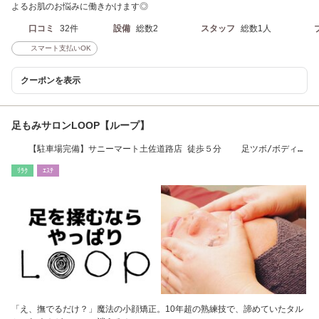
よるお肌のお悩みに働きかけます◎
口コミ
32件
設備
総数2
スタッフ
総数1人
スマート支払いOK
クーポンを表示
足もみサロンLOOP【ループ】
【駐車場完備】サニーマート土佐道路店 徒歩５分 足ツボ/ボディケ
ア/小顔/小顔矯正
ﾘﾗｸ
ｴｽﾃ
「え、撫でるだけ？」魔法の小顔矯正。10年超の熟練技で、諦めていたタル