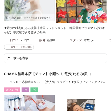
★最強の小顔たるみ改善【韓国レッドショット＋韓国最新プラズマ＋小顔キ
ャビ】即実感できる驚きの効果！
口コミ
252件
設備
総数8
スタッフ
総数5人
スマート支払いOK
クーポンを表示
CHAMA 徳島本店【チャマ】小顔/シミ/毛穴/たるみ/美白
スシロー応神店向かい 【大人気!ララピール+水玉リフティングフェイ
シャルおすすめ】
まつげ･ﾒｲｸ
ｴｽﾃ
ﾘﾗｸ