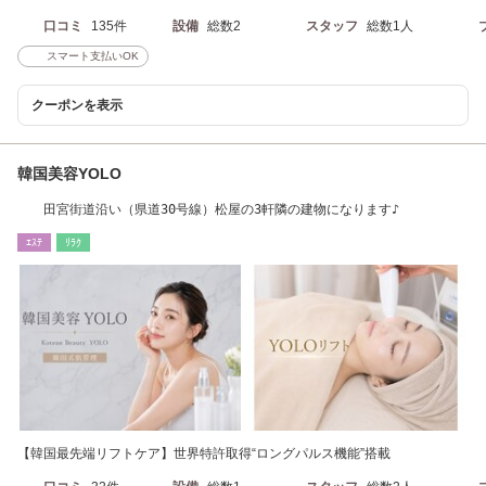
口コミ
135件
設備
総数2
スタッフ
総数1人
スマート支払いOK
クーポンを表示
韓国美容YOLO
田宮街道沿い（県道30号線）松屋の3軒隣の建物になります♪
ｴｽﾃ
ﾘﾗｸ
【韓国最先端リフトケア】世界特許取得“ロングパルス機能”搭載