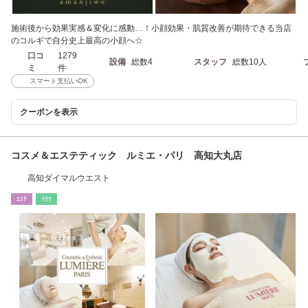
施術後から効果実感＆変化に感動…！小顔効果・肌質改善が期待できる当店
のコルギで自分史上最高の小顔へ☆
口コ
1279
設備
総数4
スタッフ
総数10人
ミ
件
スマート支払いOK
クーポンを表示
コスメ＆エステティック ルミエ・パリ 高知大丸店
高知ダイマルウエスト
ｴｽﾃ
ﾘﾗｸ