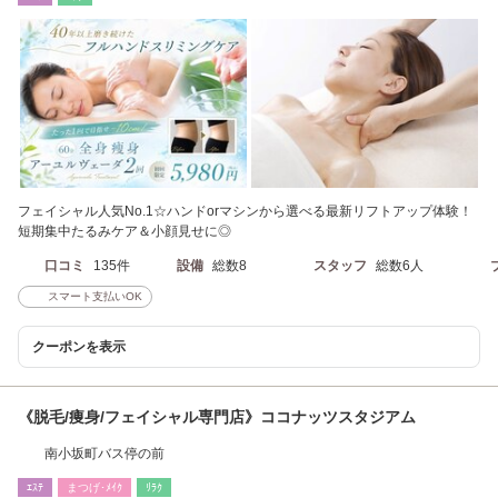
フェイシャル人気No.1☆ハンドorマシンから選べる最新リフトアップ体験！
短期集中たるみケア＆小顔見せに◎
口コミ
135件
設備
総数8
スタッフ
総数6人
スマート支払いOK
クーポンを表示
《脱毛/痩身/フェイシャル専門店》ココナッツスタジアム
南小坂町バス停の前
ｴｽﾃ
まつげ･ﾒｲｸ
ﾘﾗｸ