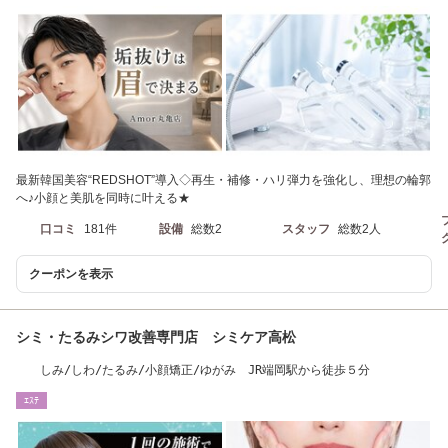
最新韓国美容“REDSHOT”導入◇再生・補修・ハリ弾力を強化し、理想の輪郭
へ♪小顔と美肌を同時に叶える★
口コミ
181件
設備
総数2
スタッフ
総数2人
クーポンを表示
シミ・たるみシワ改善専門店 シミケア高松
しみ/しわ/たるみ/小顔矯正/ゆがみ JR端岡駅から徒歩５分
ｴｽﾃ