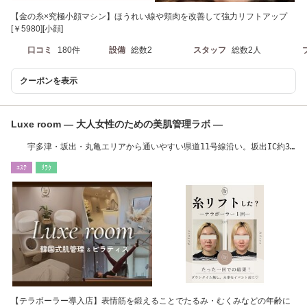
【金の糸×究極小顔マシン】ほうれい線や頬肉を改善して強力リフトアップ
[￥5980][小顔]
口コミ
180件
設備
総数2
スタッフ
総数2人
クーポンを表示
Luxe room ― 大人女性のための美肌管理ラボ ―
宇多津・坂出・丸亀エリアから通いやすい県道11号線沿い。坂出IC約3
分でアクセスGOOD!
ｴｽﾃ
ﾘﾗｸ
【テラボーラー導入店】表情筋を鍛えることでたるみ・むくみなどの年齢に