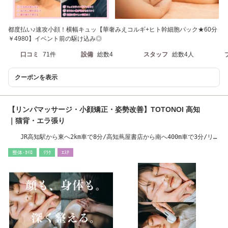
都度払い♪速攻小顔！横幅キュッ【華奢みえコルギ+ヒト幹細胞パック★60分
￥4980】イベント前の駆け込み◎
口コミ
71件
設備
総数4
スタッフ
総数4人
クーポンを表示
【リンパマッサージ・小顔矯正・姿勢改善】TOTONOI 高知
｜猫背・エラ張り
JR高知駅から東へ2km車で8分/高知蔦屋書店から南へ400m車で3分/リン
パマッサージ◎
整体･ｶｲﾛ
ﾘﾗｸ
ｴｽﾃ