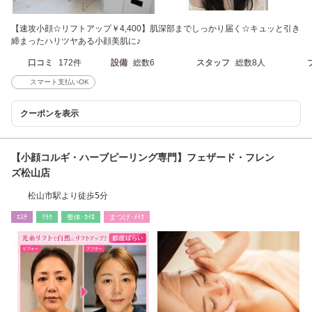
【速攻小顔☆リフトアップ￥4,400】肌深部までしっかり届く☆キュッと引き
締まったハリツヤある小顔美肌に♪
口コミ
172件
設備
総数6
スタッフ
総数8人
スマート支払いOK
クーポンを表示
【小顔コルギ・ハーブピーリング専門】フェザード・フレン
ズ松山店
松山市駅より徒歩5分
ｴｽﾃ
ﾘﾗｸ
整体･ｶｲﾛ
まつげ･ﾒｲｸ