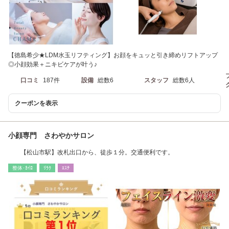
【徳島希少★LDM水玉リフティング】お顔をキュッと引き締めリフトアップ
◎小顔効果＋ニキビケアが叶う♪
口コミ
187件
設備
総数6
スタッフ
総数6人
クーポンを表示
小顔専門 さわやかサロン
【松山市駅】改札出口から、徒歩１分。交通便利です。
整体･ｶｲﾛ
ﾘﾗｸ
ｴｽﾃ