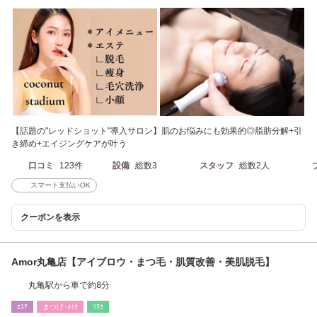
【話題の"レッドショット"導入サロン】肌のお悩みにも効果的◎脂肪分解+引
き締め+エイジングケアが叶う
口コミ
123件
設備
総数3
スタッフ
総数2人
スマート支払いOK
クーポンを表示
Amor丸亀店【アイブロウ・まつ毛・肌質改善・美肌脱毛】
丸亀駅から車で約8分
ｴｽﾃ
まつげ･ﾒｲｸ
ﾘﾗｸ