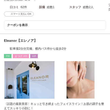
口コミ
62件
設備
総数1
スタッフ
総数2人
スマート支払いOK
クーポンを表示
Eleanor【エレノア】
駐車場2台分完備、横内バス停から徒歩2分
ﾘﾗｸ
まつげ･ﾒｲｸ
ｴｽﾃ
〈話題の最新美容〉キュッと引き締まったフェイスライン！お肌の調子を整
えてスッキリ小顔に！