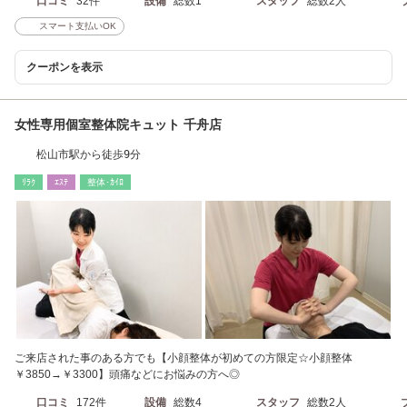
口コミ
32件
設備
総数1
スタッフ
総数2人
スマート支払いOK
クーポンを表示
女性専用個室整体院キュット 千舟店
松山市駅から徒歩9分
ﾘﾗｸ
ｴｽﾃ
整体･ｶｲﾛ
ご来店された事のある方でも【小顔整体が初めての方限定☆小顔整体
￥3850→￥3300】頭痛などにお悩みの方へ◎
口コミ
172件
設備
総数4
スタッフ
総数2人