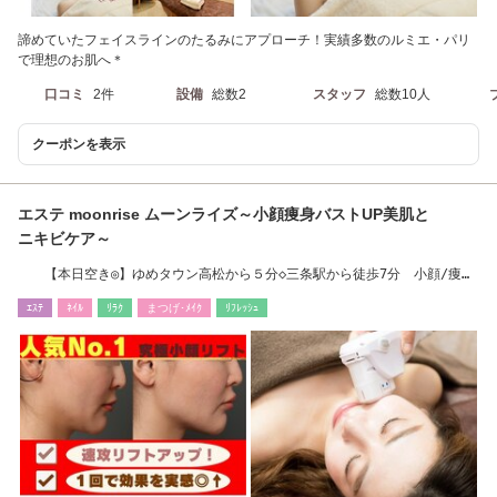
諦めていたフェイスラインのたるみにアプローチ！実績多数のルミエ・パリ
で理想のお肌へ＊
口コミ
2件
設備
総数2
スタッフ
総数10人
クーポンを表示
エステ moonrise ムーンライズ～小顔痩身バストUP美肌と
ニキビケア～
【本日空き◎】ゆめタウン高松から５分◇三条駅から徒歩7分 小顔/痩
身/ニキビ/バスト
ｴｽﾃ
ﾈｲﾙ
ﾘﾗｸ
まつげ･ﾒｲｸ
ﾘﾌﾚｯｼｭ