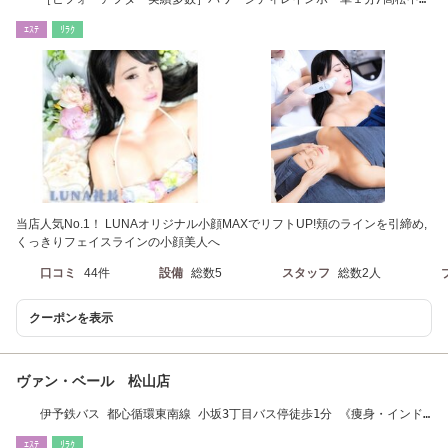
インター車５分
ｴｽﾃ
ﾘﾗｸ
当店人気No.1！ LUNAオリジナル小顔MAXでリフトUP!頬のラインを引締め,
くっきりフェイスラインの小顔美人へ
口コミ
44件
設備
総数5
スタッフ
総数2人
クーポンを表示
ヴァン・ベール 松山店
伊予鉄バス 都心循環東南線 小坂3丁目バス停徒歩1分 《痩身・インド
エステ》
ｴｽﾃ
ﾘﾗｸ