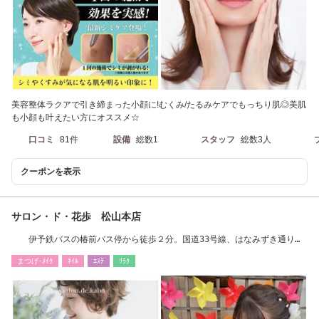
美容整体ラクアで引き締まった小顔に!むくみ/たるみケアでもっちり肌◎美肌
も小顔も叶えたい方にオススメ☆
口コミ
81件
設備
総数1
スタッフ
総数3人
クーポンを表示
サロン・ド・花歩 松山本店
伊予鉄バスの椿前バス停から徒歩２分。国道33号線、はなみずき通りか
らもアクセス良◎
まつげ･ﾒｲｸ
ﾈｲﾙ
ｴｽﾃ
ﾘﾗｸ