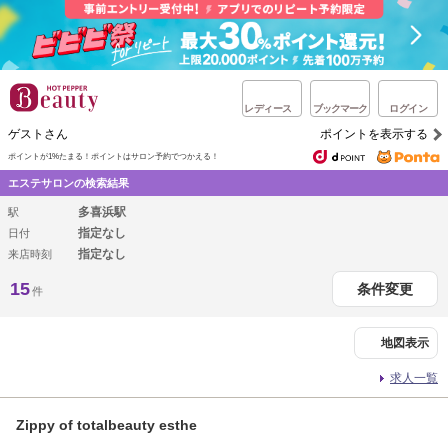
レディース
ブックマーク
ログイン
ゲストさん
ポイントを表示する
ポイントが1%たまる！
ポイントはサロン予約でつかえる！
エステサロンの検索結果
多喜浜駅
駅
指定なし
日付
指定なし
来店時刻
15
条件変更
件
地図表示
求人一覧
Zippy of totalbeauty esthe