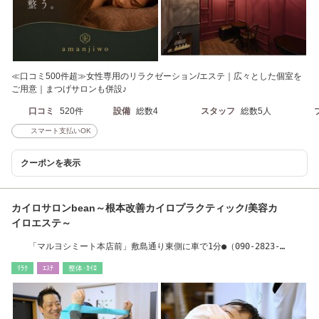
≪口コミ500件超≫女性専用のリラクゼーション/エステ｜広々とした個室を
ご用意｜まつげサロンも併設♪
口コミ
520件
設備
総数4
スタッフ
総数5人
スマート支払いOK
クーポンを表示
カイロサロンbean～根本改善カイロプラクティック/美容カ
イロエステ～
「マルヨシミート本店前」敷島通り東側に車で1分●（090-2823-
2118）お電話ください
ﾘﾗｸ
ｴｽﾃ
整体･ｶｲﾛ