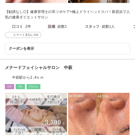
【勧誘なし◎】健康管理士の耳ツボケア×極上ドライヘッドスパ！新居浜で人
気の健康ダイエットサロン
口コミ
2件
設備
総数1
スタッフ
総数1人
スマート支払いOK
クーポンを表示
メナードフェイシャルサロン 中萩
中萩駅から2.4ｋｍ
ｴｽﾃ
ﾘﾗｸ
ﾘﾌﾚｯｼｭ