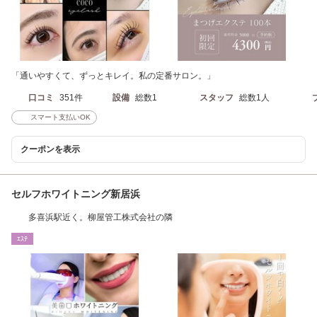
「通いやすくて、ずっとキレイ。私の定番サロン。」
口コミ
351件
設備
総数1
スタッフ
総数1人
スマート支払いOK
クーポンを表示
セルフホワイトニング新居浜
多喜浜駅近く。柳屋管工株式会社の隣
ｴｽﾃ