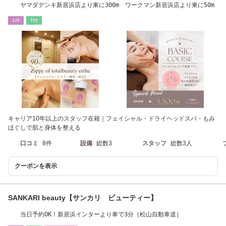
ヤマダデンキ新居浜店より東に300m ワークマン新居浜店より東に50m
ｴｽﾃ
ﾘﾗｸ
キャリア10年以上のスタッフ在籍｜フェイシャル・ドライヘッドスパ・もみ
ほぐしで肌と身体を整える
口コミ
8件
設備
総数3
スタッフ
総数3人
クーポンを表示
SANKARI beauty【サンカリ ビューティー】
当日予約OK！新居浜インターより車で3分［松山自動車道］