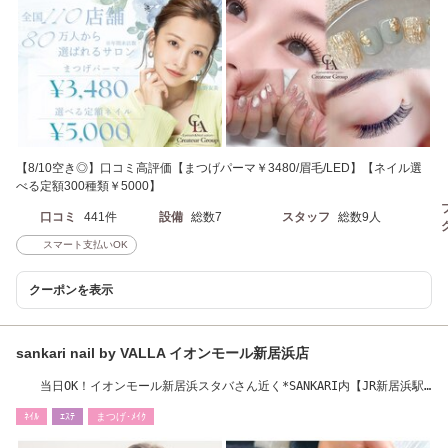
【8/10空き◎】口コミ高評価【まつげパーマ￥3480/眉毛/LED】【ネイル選
べる定額300種類￥5000】
口コミ
441件
設備
総数7
スタッフ
総数9人
スマート支払いOK
クーポンを表示
sankari nail by VALLA イオンモール新居浜店
当日OK！イオンモール新居浜スタバさん近く*SANKARI内【JR新居浜駅
からバスで10分】
ﾈｲﾙ
ｴｽﾃ
まつげ･ﾒｲｸ