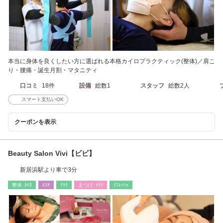
本当に身体を良くしたい方に選ばれる本格カイロプラクティック(整体)／肩こ
り・腰痛・誕生月割・マタニティ
口コミ
18件
設備
総数1
スタッフ
総数2人
スマート支払いOK
クーポンを表示
Beauty Salon Vivi【ビビ】
新居浜駅より車で3分
整体･ｶｲﾛ
ｴｽﾃ
ﾘﾗｸ
まつげ･ﾒｲｸ
ﾘﾌﾚｯｼｭ