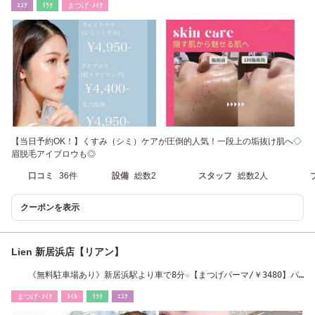
ｴｽﾃ
ﾘﾗｸ
まつげ･ﾒｲｸ
【当日予約OK！】くすみ（シミ）ケアが圧倒的人気！一段上の垢抜け肌へ◇
眉脱毛アイブロウも◎
口コミ
36件
設備
総数2
スタッフ
総数2人
クーポンを表示
Lien 新居浜店【リアン】
《無料駐車場あり》新居浜駅より車で8分☆【まつげパーマ/￥3480】パ
リジェンヌ
まつげ･ﾒｲｸ
ﾈｲﾙ
ﾘﾗｸ
ｴｽﾃ