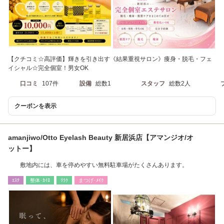
【クチコミ☆高評価】輝きを引き出す《結果重視サロン》痩身・脱毛・フェ
イシャル☆完全個室！男女OK
口コミ
107件
設備
総数1
スタッフ
総数2人
クーポンを表示
amanjiwo/Otto Eyelash Beauty 新居浜店【アマンジオ/オ
ットー】
敷地内には、車を停めやすい無料駐車場がたくさんあります。
ｴｽﾃ
整体･ｶｲﾛ
ﾘﾗｸ
まつげ･ﾒｲｸ