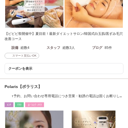
【ビビビ祭開催中】夏目前！最新ダイエットサロン/韓国式白玉肌/黒ずみ毛穴
改善コース
設備
総数4
スタッフ
総数3人
ブログ
85件
スマート支払いOK
クーポンを表示
Polaris【ポラリス】
↑予約、お問い合わせ専用電話につき営業・勧誘の電話は固くお断りしま
す。
ｴｽﾃ
ﾘﾗｸ
まつげ･ﾒｲｸ