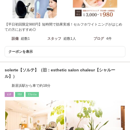
【平日初回限定980円】短時間で効果実感！セルフホワイトニングがはじめ
ての方におすすめ◎
設備
総数1
スタッフ
総数1人
ブログ
4件
クーポンを表示
solerte【ソルテ】（旧：esthetic salon chaleur【シャルー
ル】）
新居浜駅から車で約10分
ｴｽﾃ
ﾘﾗｸ
ﾘﾌﾚｯｼｭ