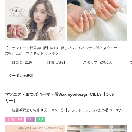
【イオンモール新居浜/1階】自爪に優しいフィルインオフ導入店◎デザイン
の幅が広い！マグネット/ワンホン
口コミ
21件
設備
総数1
スタッフ
総数1人
クーポンを表示
マツエク・まつげパーマ・眉Wax eyedesign CILL3【シル
ミー】
新居浜駅より徒歩18分・車で5分【フラットラッシュ/まつ毛パーマ/ア
イブロウ/眉毛】
まつげ･ﾒｲｸ
ｴｽﾃ
ﾘﾗｸ