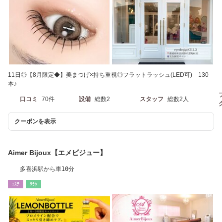
11日◎【8月限定◆】美まつげ×持ち重視◎フラットラッシュ(LED可) 130
本♪
口コミ
70件
設備
総数2
スタッフ
総数2人
クーポンを表示
Aimer Bijoux【エメビジュー】
多喜浜駅から車10分
ｴｽﾃ
ﾘﾗｸ