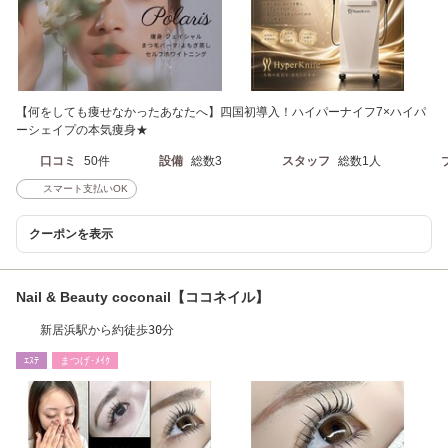
【何をしても痩せなかったあなたへ】四国初導入！ハイパーナイフ7×ハイパ
ーシェイプの本気痩身★
口コミ
50件
設備
総数3
スタッフ
総数1人
スマート支払いOK
クーポンを表示
Nail & Beauty coconail【ココネイル】
新居浜駅から約徒歩30分
ｴｽﾃ
まつげ･ﾒｲｸ