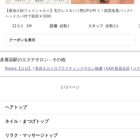
【最強小顔フェイシャル☆】毛穴レス＆ハリ艶UPが叶う！肌質改善パック×
ヘッドスパ付で初回￥3300
口コミ
3件
設備
総数1
スタッフ
総数3人
クーポンを表示
多喜浜駅のエステサロン - その他
Rose'e【ロゼ】
美容＆カイロプラクティックサロン柚優
AXIA 新居浜店
メ
1 / 1ページ
ヘアトップ
ネイル・まつげトップ
リラク・マッサージトップ