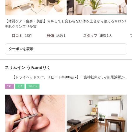
【体質ケア・痩身・美肌】何をしても変わらない体を土台から整えるサロン/
美肌グランプリ受賞
口コミ
13件
設備
総数1
スタッフ
総数1人
クーポンを表示
スリムイン うみandりく
【ドライヘッドスパ、リピート率90%超★】一宮神社向かい/新居浜駅か
ら徒歩約30分
ｴｽﾃ
ﾘﾗｸ
ﾘﾌﾚｯｼｭ