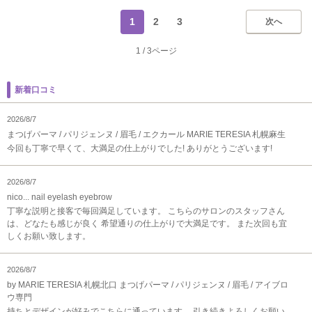
1
2
3
次へ
1
/
3ページ
新着口コミ
2026/8/7
まつげパーマ / パリジェンヌ / 眉毛 / エクカール MARIE TERESIA 札幌麻生
今回も丁寧で早くて、大満足の仕上がりでした! ありがとうございます!
2026/8/7
nico... nail eyelash eyebrow
丁寧な説明と接客で毎回満足しています。 こちらのサロンのスタッフさん
は、どなたも感じが良く 希望通りの仕上がりで大満足です。 また次回も宜
しくお願い致します。
2026/8/7
by MARIE TERESIA 札幌北口 まつげパーマ / パリジェンヌ / 眉毛 / アイブロ
ウ専門
持ちとデザインが好みでこちらに通っています。 引き続きよろしくお願い