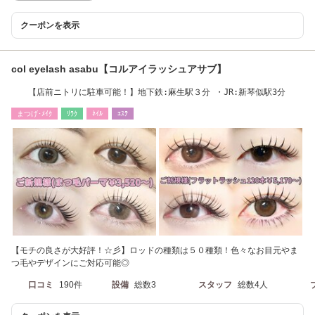
クーポンを表示
col eyelash asabu【コルアイラッシュアサブ】
【店前ニトリに駐車可能！】地下鉄:麻生駅３分 ・JR:新琴似駅3分
まつげ･ﾒｲｸ
ﾘﾗｸ
ﾈｲﾙ
ｴｽﾃ
【モチの良さが大好評！☆彡】ロッドの種類は５０種類！色々なお目元やま
つ毛やデザインにご対応可能◎
口コミ
190件
設備
総数3
スタッフ
総数4人