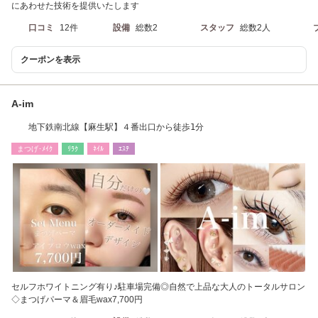
にあわせた技術を提供いたします
口コミ
12件
設備
総数2
スタッフ
総数2人
クーポンを表示
A-im
地下鉄南北線【麻生駅】４番出口から徒歩1分
まつげ･ﾒｲｸ
ﾘﾗｸ
ﾈｲﾙ
ｴｽﾃ
セルフホワイトニング有り♪駐車場完備◎自然で上品な大人のトータルサロン
◇まつげパーマ＆眉毛wax7,700円