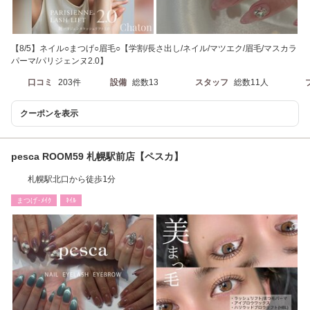
【8/5】ネイル○まつげ○眉毛○【学割/長さ出し/ネイル/マツエク/眉毛/マスカラ
パーマ/パリジェンヌ2.0】
口コミ
203件
設備
総数13
スタッフ
総数11人
クーポンを表示
pesca ROOM59 札幌駅前店【ペスカ】
札幌駅北口から徒歩1分
まつげ･ﾒｲｸ
ﾈｲﾙ