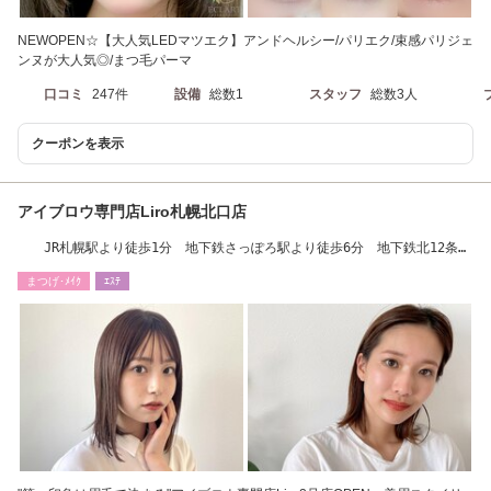
NEWOPEN☆【大人気LEDマツエク】アンドヘルシー/パリエク/束感パリジェ
ンヌが大人気◎/まつ毛パーマ
口コミ
247件
設備
総数1
スタッフ
総数3人
クーポンを表示
アイブロウ専門店Liro札幌北口店
JR札幌駅より徒歩1分 地下鉄さっぽろ駅より徒歩6分 地下鉄北12条駅
より徒歩11分
まつげ･ﾒｲｸ
ｴｽﾃ