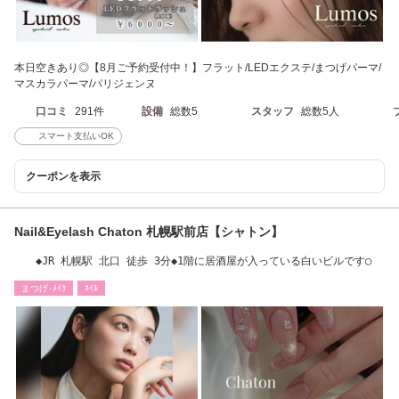
本日空きあり◎【8月ご予約受付中！】フラット/LEDエクステ/まつげパーマ/
マスカラパーマ/パリジェンヌ
口コミ
291件
設備
総数5
スタッフ
総数5人
スマート支払いOK
クーポンを表示
Nail&Eyelash Chaton 札幌駅前店【シャトン】
◆JR 札幌駅 北口 徒歩 3分◆1階に居酒屋が入っている白いビルです◯
まつげ･ﾒｲｸ
ﾈｲﾙ