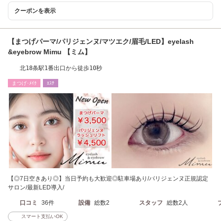
クーポンを表示
【まつげパーマ/パリジェンヌ/マツエク/眉毛/LED】eyelash
&eyebrow Mimu 【ミム】
北18条駅1番出口から徒歩10秒
まつげ･ﾒｲｸ
ｴｽﾃ
【◎7日空きあり◎】当日予約も大歓迎◎駐車場あり/パリジェンヌ正規認定
サロン/最新LED導入/
口コミ
36件
設備
総数2
スタッフ
総数2人
スマート支払いOK