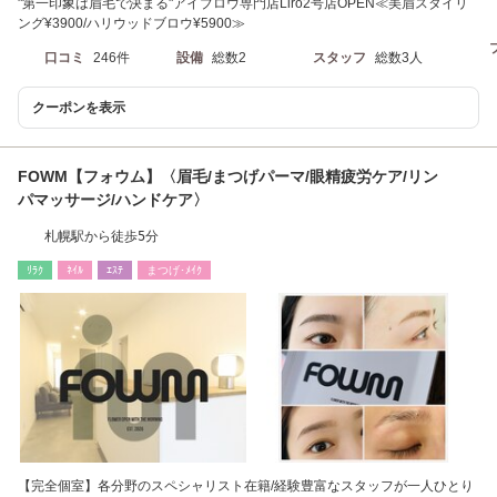
"第一印象は眉毛で決まる"アイブロウ専門店Liro2号店OPEN≪美眉スタイリ
ング¥3900/ハリウッドブロウ¥5900≫
口コミ
246件
設備
総数2
スタッフ
総数3人
クーポンを表示
FOWM【フォウム】〈眉毛/まつげパーマ/眼精疲労ケア/リン
パマッサージ/ハンドケア〉
札幌駅から徒歩5分
ﾘﾗｸ
ﾈｲﾙ
ｴｽﾃ
まつげ･ﾒｲｸ
【完全個室】各分野のスペシャリスト在籍/経験豊富なスタッフが一人ひとり