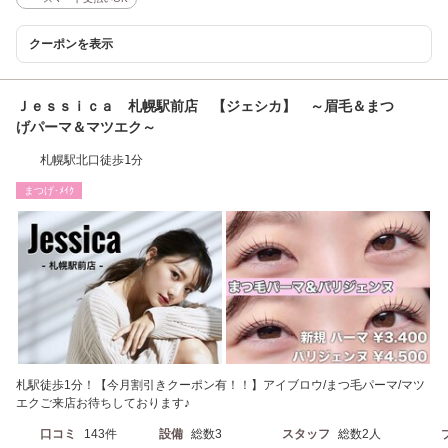
クーポンを表示
Ｊｅｓｓｉｃａ 札幌駅前店 【ジェシカ】 ～眉毛＆まつ
げパーマ＆マツエク～
札幌駅北口徒歩1分
まつげ･ﾒｲｸ
札駅徒歩1分！【今月割引きクーポン有！！】アイブロウ/まつ毛パーマ/マツ
エクご来店お待ちしております♪
口コミ
143件
設備
総数3
スタッフ
総数2人