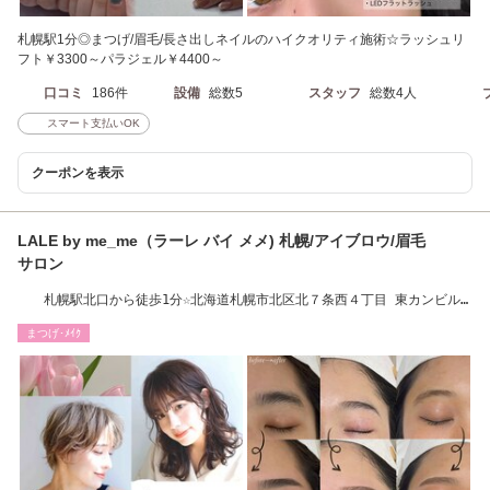
札幌駅1分◎まつげ/眉毛/長さ出しネイルのハイクオリティ施術☆ラッシュリ
フト￥3300～パラジェル￥4400～
口コミ
186件
設備
総数5
スタッフ
総数4人
スマート支払いOK
クーポンを表示
LALE by me_me（ラーレ バイ メメ) 札幌/アイブロウ/眉毛
サロン
札幌駅北口から徒歩1分☆北海道札幌市北区北７条西４丁目 東カンビル
810号室
まつげ･ﾒｲｸ