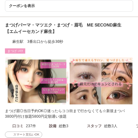
クーポンを表示
まつげパーマ・マツエク・まつげ・眉毛 ME SECOND麻生
【エムイーセカンド麻生】
麻生駅 3番出口から徒歩30秒
まつげ･ﾒｲｸ
まつげ眉◎当日予約OK◎迷ったらココ街まで行かなくても☆新規まつパ
3800円付け放題5800円定額通い放題
口コミ
237件
設備
総数3
スタッフ
総数3人
スマート支払いOK