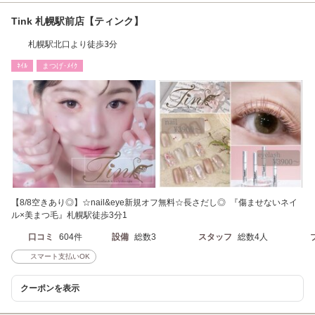
Tink 札幌駅前店【ティンク】
札幌駅北口より徒歩3分
ﾈｲﾙ
まつげ･ﾒｲｸ
【8/8空きあり◎】☆nail&eye新規オフ無料☆長さだし◎ 『傷ませないネイ
ル×美まつ毛』札幌駅徒歩3分1
口コミ
604件
設備
総数3
スタッフ
総数4人
スマート支払いOK
クーポンを表示