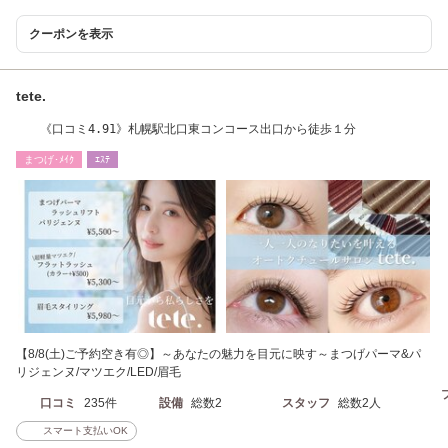
クーポンを表示
tete.
《口コミ4.91》札幌駅北口東コンコース出口から徒歩１分
まつげ･ﾒｲｸ
ｴｽﾃ
【8/8(土)ご予約空き有◎】～あなたの魅力を目元に映す～まつげパーマ&パ
リジェンヌ/マツエク/LED/眉毛
口コミ
235件
設備
総数2
スタッフ
総数2人
スマート支払いOK