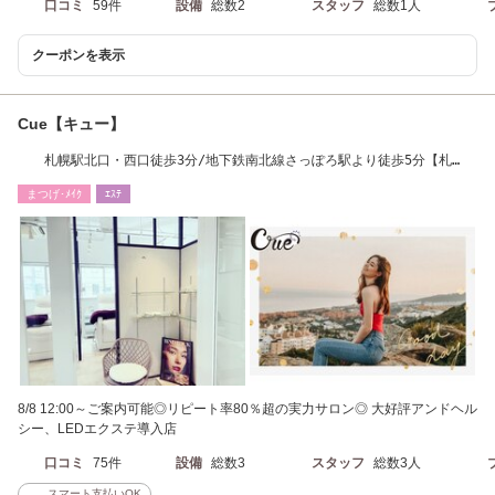
口コミ
59件
設備
総数2
スタッフ
総数1人
クーポンを表示
Cue【キュー】
札幌駅北口・西口徒歩3分/地下鉄南北線さっぽろ駅より徒歩5分【札
幌】
まつげ･ﾒｲｸ
ｴｽﾃ
8/8 12:00～ご案内可能◎リピート率80％超の実力サロン◎ 大好評アンドヘル
シー、LEDエクステ導入店
口コミ
75件
設備
総数3
スタッフ
総数3人
スマート支払いOK