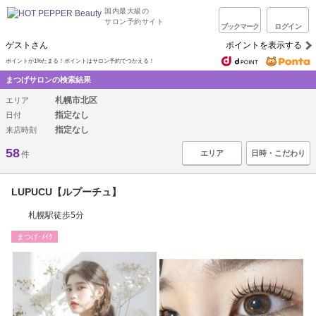
国内最大級の
サロン予約サイト
ブックマーク
ログイン
ゲストさん
ポイントを表示する
ポイントが1%たまる！ポイントはサロン予約でつかえる！
まつげサロンの検索結果
札幌市北区
エリア
指定なし
日付
指定なし
来店時刻
58
エリア
日時・こだわり
件
LUPUCU【ルプーチュ】
札幌駅徒歩5分
まつげ･ﾒｲｸ