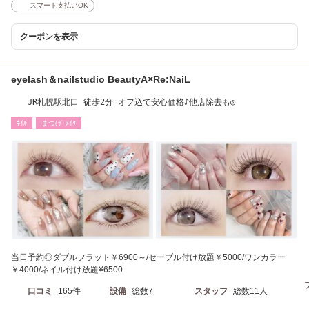
スマート支払いOK
クーポンを表示
eyelash＆nailstudio BeautyA×Re:NaiL
JR札幌駅北口 徒歩2分 オフ込で安心価格♪他店除去も◎
ﾈｲﾙ
まつげ･ﾒｲｸ
当日予約◎ダブルフラット￥6900～/セーブル付け放題￥5000/ワンカラー
￥4000/ネイル付け放題¥6500
口コミ
165件
設備
総数7
スタッフ
総数11人