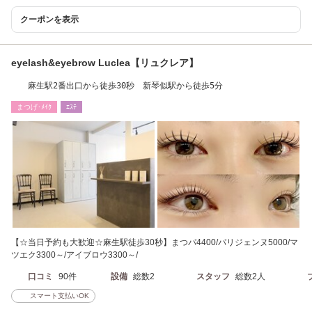
クーポンを表示
eyelash&eyebrow Luclea【リュクレア】
麻生駅2番出口から徒歩30秒 新琴似駅から徒歩5分
まつげ･ﾒｲｸ
ｴｽﾃ
【☆当日予約も大歓迎☆麻生駅徒歩30秒】まつパ4400/パリジェンヌ5000/マ
ツエク3300～/アイブロウ3300～/
口コミ
90件
設備
総数2
スタッフ
総数2人
スマート支払いOK