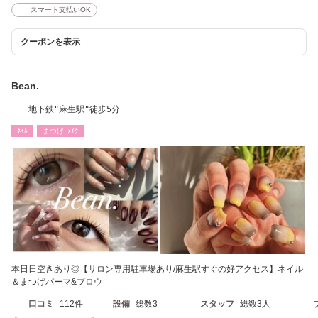
スマート支払いOK
クーポンを表示
Bean.
地下鉄"麻生駅"徒歩5分
ﾈｲﾙ
まつげ･ﾒｲｸ
本日日空きあり◎【サロン専用駐車場あり/麻生駅すぐの好アクセス】ネイル
＆まつげパーマ&ブロウ
口コミ
112件
設備
総数3
スタッフ
総数3人