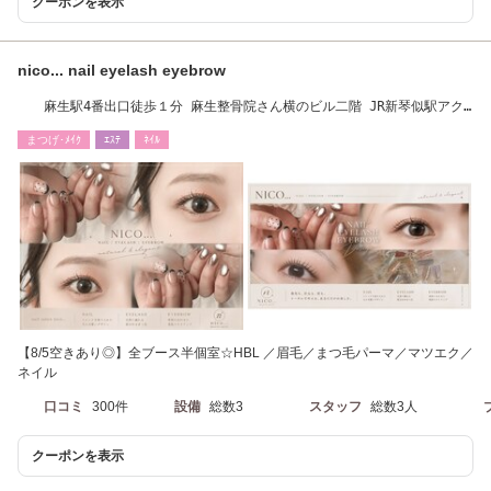
クーポンを表示
nico... nail eyelash eyebrow
麻生駅4番出口徒歩１分 麻生整骨院さん横のビル二階 JR新琴似駅アク
セス出口 徒歩5分
まつげ･ﾒｲｸ
ｴｽﾃ
ﾈｲﾙ
【8/5空きあり◎】全ブース半個室☆HBL ／眉毛／まつ毛パーマ／マツエク／
ネイル
口コミ
300件
設備
総数3
スタッフ
総数3人
クーポンを表示