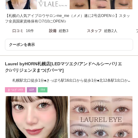
【札幌の人気アイブロウサロンme_me（メメ）遂に2号店OPEN☆】スタッ
フ全員国家資格保有◎7/10にOPEN!♪
口コミ
16件
設備
総数3
スタッフ
総数2人
クーポンを表示
Laurel byHORN札幌店[LEDマツエク/アンドヘルシーパリエ
ク/パリジェンヌまつげパーマ]
札幌駅北口徒歩1分◆さっぽろ駅16出口から徒歩1分◆北12条駅1出口から
徒歩10分
まつげ･ﾒｲｸ
ｴｽﾃ
ﾘﾗｸ