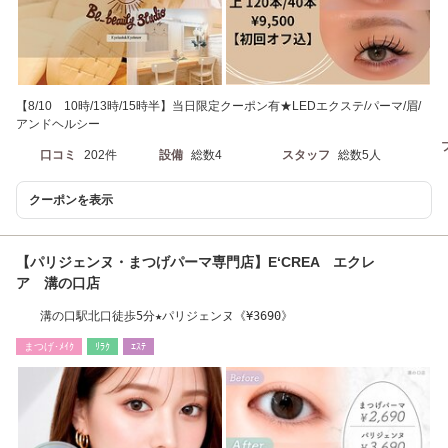
【8/10 10時/13時/15時半】当日限定クーポン有★LEDエクステ/パーマ/眉/
アンドヘルシー
口コミ
202件
設備
総数4
スタッフ
総数5人
クーポンを表示
【パリジェンヌ・まつげパーマ専門店】E‘CREA エクレ
ア 溝の口店
溝の口駅北口徒歩5分★パリジェンヌ《¥3690》
まつげ･ﾒｲｸ
ﾘﾗｸ
ｴｽﾃ