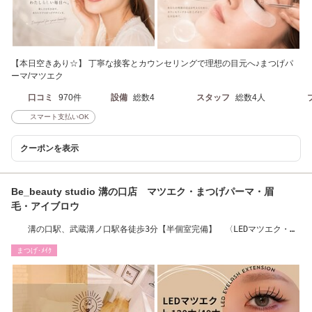
【本日空きあり☆】 丁寧な接客とカウンセリングで理想の目元へ♪まつげパ
ーマ/マツエク
口コミ
970件
設備
総数4
スタッフ
総数4人
スマート支払いOK
クーポンを表示
Be_beauty studio 溝の口店 マツエク・まつげパーマ・眉
毛・アイブロウ
溝の口駅、武蔵溝ノ口駅各徒歩3分【半個室完備】 〈LEDマツエク・ま
つパー・まゆ毛〉
まつげ･ﾒｲｸ