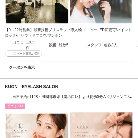
【9～22時営業】最新技術ブリスラップ導入/全メニューLED変更可/バインド
ロック/ハリウッドブロウ/ワンホン
口コミ
1205
設備
総数5
スタッフ
総数8人
件
スマート支払いOK
クーポンを表示
KUON EYELASH SALON
当日予約◎!!JR・田園都市線【溝の口駅】より徒歩5分/パリジェンヌ/ア
イブロウ/パーマ
まつげ･ﾒｲｸ