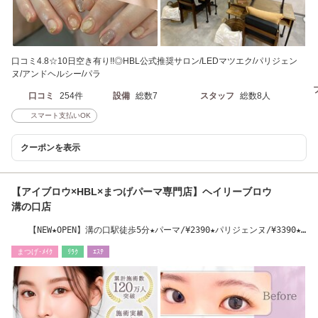
口コミ4.8☆10日空き有り!!◎HBL公式推奨サロン/LEDマツエク/パリジェン
ヌ/アンドヘルシー/パラ
口コミ
254件
設備
総数7
スタッフ
総数8人
スマート支払いOK
クーポンを表示
【アイブロウ×HBL×まつげパーマ専門店】ヘイリーブロウ
溝の口店
【NEW★OPEN】溝の口駅徒歩5分★パーマ/¥2390★パリジェンヌ/¥3390★
アイブロウ/¥4290
まつげ･ﾒｲｸ
ﾘﾗｸ
ｴｽﾃ