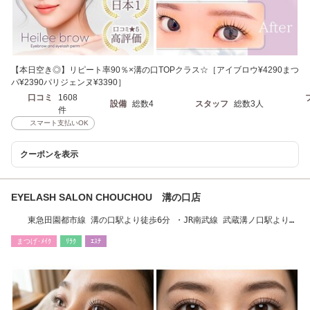
【本日空き◎】リピート率90％×溝の口TOPクラス☆［アイブロウ¥4290まつ
パ¥2390パリジェンヌ¥3390］
口コミ
1608
設備
総数4
スタッフ
総数3人
件
スマート支払いOK
クーポンを表示
EYELASH SALON CHOUCHOU 溝の口店
東急田園都市線 溝の口駅より徒歩6分 ・JR南武線 武蔵溝ノ口駅より徒
歩5分
まつげ･ﾒｲｸ
ﾘﾗｸ
ｴｽﾃ