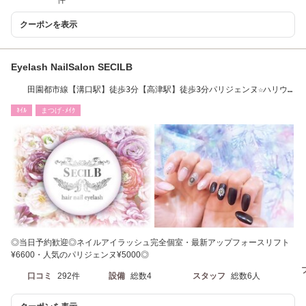
クーポンを表示
Eyelash NailSalon SECILB
田園都市線【溝口駅】徒歩3分【高津駅】徒歩3分パリジェンヌ☆ハリウ
ッドブロウリフト
ﾈｲﾙ
まつげ･ﾒｲｸ
◎当日予約歓迎◎ネイルアイラッシュ完全個室・最新アップフォースリフト
¥6600・人気のパリジェンヌ¥5000◎
口コミ
292件
設備
総数4
スタッフ
総数6人