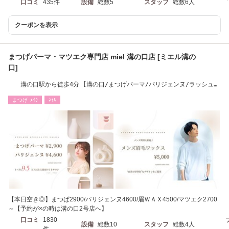
口コミ
435件
設備
総数5
スタッフ
総数6人
クーポンを表示
まつげパーマ・マツエク専門店 miel 溝の口店 [ミエル溝の
口]
溝の口駅から徒歩4分 [溝の口/まつげパーマ/パリジェンヌ/ラッシュリ
フト/アイブロウ]
まつげ･ﾒｲｸ
ﾈｲﾙ
【本日空き◎】まつぱ2900/パリジェンヌ4600/眉ＷＡＸ4500/マツエク2700
～【予約が×の時は溝の口2号店へ】
口コミ
1830
設備
総数10
スタッフ
総数4人
件