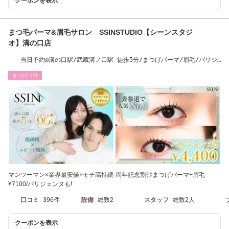
クーポンを表示
まつ毛パーマ&眉毛サロン SSINSTUDIO【シーンスタジ
オ】溝の口店
当日予約◎溝の口駅/武蔵溝ノ口駅 徒歩5分/まつげパーマ/眉毛/パリジ
ェンヌ/マツパ
まつげ･ﾒｲｸ
マンツーマン×業界最安値×モチ高持続-周年記念割◎まつげパーマ+眉毛
¥7100/パリジェンヌも!
口コミ
396件
設備
総数2
スタッフ
総数2人
クーポンを表示