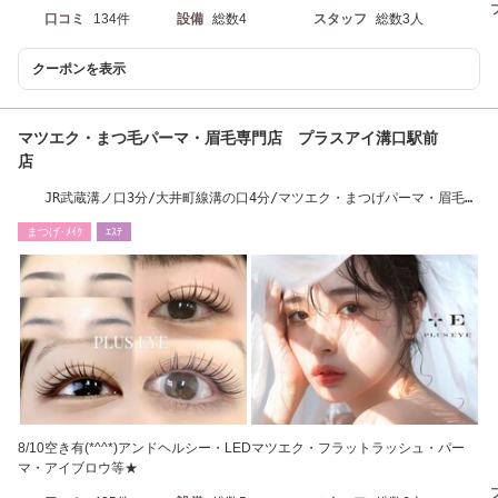
口コミ
134件
設備
総数4
スタッフ
総数3人
クーポンを表示
マツエク・まつ毛パーマ・眉毛専門店 プラスアイ溝口駅前
店
JR武蔵溝ノ口3分/大井町線溝の口4分/マツエク・まつげパーマ・眉毛・
アイブロウ
まつげ･ﾒｲｸ
ｴｽﾃ
8/10空き有(*^^*)アンドヘルシー・LEDマツエク・フラットラッシュ・パー
マ・アイブロウ等★