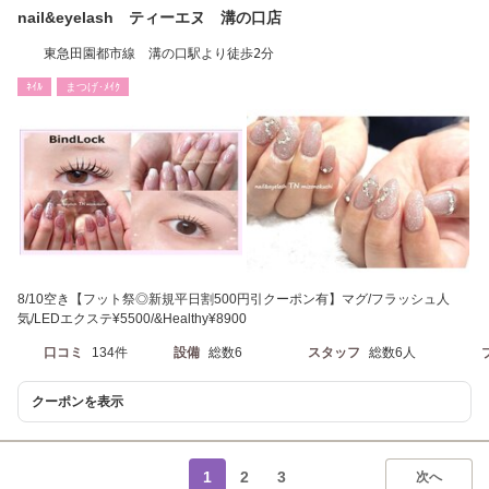
nail&eyelash ティーエヌ 溝の口店
東急田園都市線 溝の口駅より徒歩2分
ﾈｲﾙ
まつげ･ﾒｲｸ
8/10空き【フット祭◎新規平日割500円引クーポン有】マグ/フラッシュ人
気/LEDエクステ¥5500/&Healthy¥8900
口コミ
134件
設備
総数6
スタッフ
総数6人
クーポンを表示
1
2
3
次へ