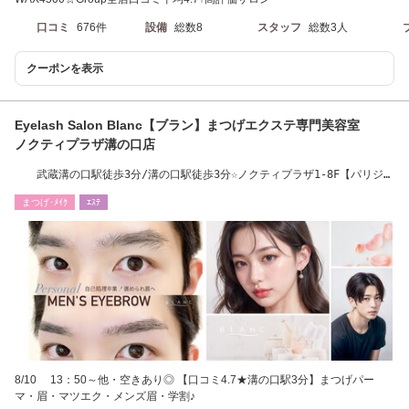
口コミ
676件
設備
総数8
スタッフ
総数3人
クーポンを表示
Eyelash Salon Blanc【ブラン】まつげエクステ専門美容室
ノクティプラザ溝の口店
武蔵溝の口駅徒歩3分/溝の口駅徒歩3分☆ノクティプラザ1-8F【パリジェ
ンヌ/眉毛】
まつげ･ﾒｲｸ
ｴｽﾃ
8/10 13：50～他・空きあり◎ 【口コミ4.7★溝の口駅3分】まつげパー
マ・眉・マツエク・メンズ眉・学割♪