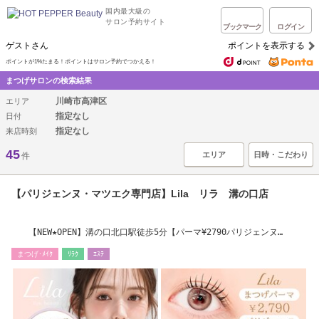
国内最大級の
サロン予約サイト
ブックマーク
ログイン
ゲストさん
ポイントを表示する
ポイントが1%たまる！ポイントはサロン予約でつかえる！
まつげサロンの検索結果
川崎市高津区
エリア
指定なし
日付
指定なし
来店時刻
45
エリア
日時・こだわり
件
【パリジェンヌ・マツエク専門店】Lila リラ 溝の口店
【NEW★OPEN】溝の口北口駅徒歩5分【パーマ¥2790パリジェンヌ
¥3790】LED導入店
まつげ･ﾒｲｸ
ﾘﾗｸ
ｴｽﾃ