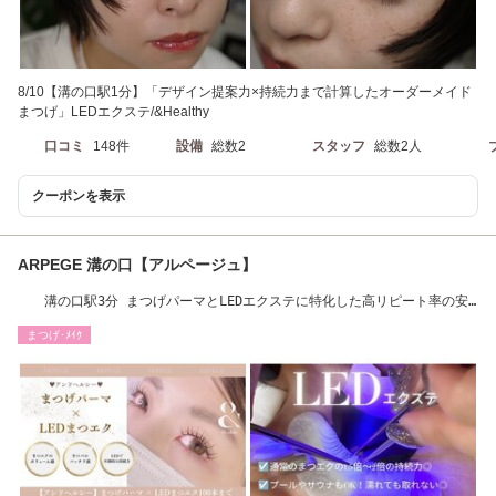
8/10【溝の口駅1分】「デザイン提案力×持続力まで計算したオーダーメイド
まつげ」LEDエクステ/&Healthy
口コミ
148件
設備
総数2
スタッフ
総数2人
クーポンを表示
ARPEGE 溝の口【アルページュ】
溝の口駅3分 まつげパーマとLEDエクステに特化した高リピート率の安
心と信頼のお店♪
まつげ･ﾒｲｸ