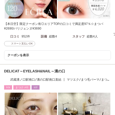
【本日空】限定クーポン有◎エリアTOPの口コミで満足度97％☆まつパ
¥2690/パリジェンヌ¥3690
口コミ
952件
設備
総数4
スタッフ
総数4人
スマート支払いOK
クーポンを表示
DELICAT～EYELASH&NAIL～溝の口
武蔵溝ノ口駅南口/溝の口駅南口直結 | マツエク/まつ毛パーマ/まつ毛
カールが人気◎
ﾈｲﾙ
まつげ･ﾒｲｸ
ｴｽﾃ