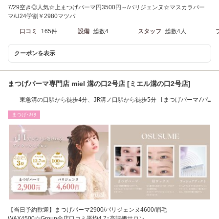
7/29空き◎人気☆上まつげパーマ円3500円～/パリジェンヌ☆マスカラパー
マ/U24学割￥2980マツパ
口コミ
165件
設備
総数4
スタッフ
総数4人
クーポンを表示
まつげパーマ専門店 miel 溝の口2号店 [ミエル溝の口2号店]
東急溝の口駅から徒歩4分、JR溝ノ口駅から徒歩5分 [まつげパーマ/パ
リジェンヌ]
まつげ･ﾒｲｸ
【当日予約歓迎】まつげパーマ2900/パリジェンヌ4600/眉毛
WAX4500☆Group全店口コミ平均4.7↑高評価サロン