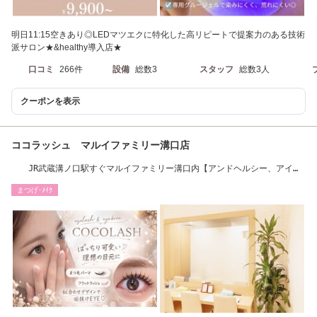
明日11:15空きあり◎LEDマツエクに特化した高リピートで提案力のある技術
派サロン★&healthy導入店★
口コミ
266件
設備
総数3
スタッフ
総数3人
クーポンを表示
ココラッシュ マルイファミリー溝口店
JR武蔵溝ノ口駅すぐマルイファミリー溝口内【アンドヘルシー、アイブ
ロウ間引】
まつげ･ﾒｲｸ