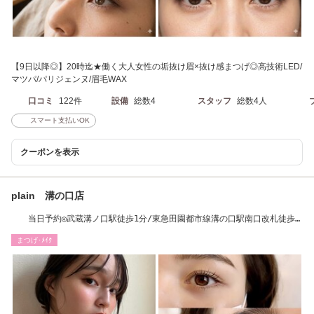
【9日以降◎】20時迄★働く大人女性の垢抜け眉×抜け感まつげ◎高技術LED/
マツパ/パリジェンヌ/眉毛WAX
口コミ
122件
設備
総数4
スタッフ
総数4人
スマート支払いOK
クーポンを表示
plain 溝の口店
当日予約◎武蔵溝ノ口駅徒歩1分/東急田園都市線溝の口駅南口改札徒歩
30秒！！
まつげ･ﾒｲｸ