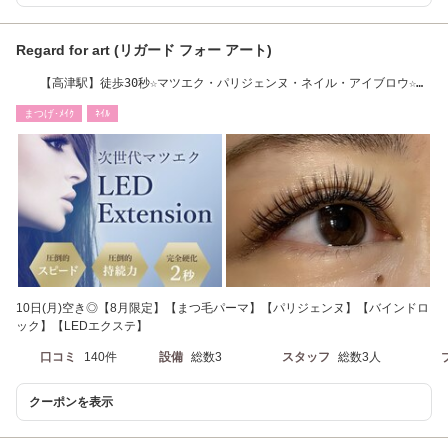
Regard for art (リガード フォー アート)
【高津駅】徒歩30秒☆マツエク・パリジェンヌ・ネイル・アイブロウ☆大
人気店☆
まつげ･ﾒｲｸ
ﾈｲﾙ
10日(月)空き◎【8月限定】【まつ毛パーマ】【パリジェンヌ】【バインドロ
ック】【LEDエクステ】
口コミ
140件
設備
総数3
スタッフ
総数3人
クーポンを表示