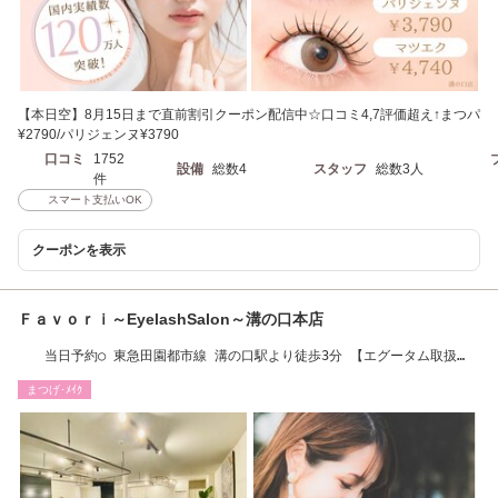
【本日空】8月15日まで直前割引クーポン配信中☆口コミ4,7評価超え↑まつパ
¥2790/パリジェンヌ¥3790
口コミ
1752
設備
総数4
スタッフ
総数3人
件
スマート支払いOK
クーポンを表示
Ｆａｖｏｒｉ～EyelashSalon～溝の口本店
当日予約○ 東急田園都市線 溝の口駅より徒歩3分 【エグータム取扱
店】
まつげ･ﾒｲｸ