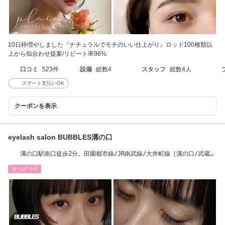
10日枠増やしました『ナチュラルでモチのいい仕上がり』ロッド100種類以
上から似合わせ提案/リピート率96%
口コミ
523件
設備
総数4
スタッフ
総数4人
スマート支払いOK
クーポンを表示
eyelash salon BUBBLES溝の口
溝の口駅南口徒歩2分。田園都市線/JR南武線/大井町線［溝の口/武蔵溝
ノ口］
まつげ･ﾒｲｸ