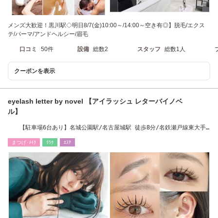
メンズ大歓迎！黒川駅◇明日8/7(金)10:00～/14:00～空き有◎】脱毛/エクス
テ/パーマ/アンドヘルシー/眉毛
口コミ
50件
設備
総数2
スタッフ
総数1人
クーポンを表示
eyelash letter by novel 【アイラッシュ レターバイノベ
ル】
【駐車場6台あり】名城公園駅/名古屋城駅 徒歩8分/名鉄瀬戸線東大手
駅 徒歩3分まつパ
まつげ･ﾒｲｸ
ﾘﾗｸ
ｴｽﾃ