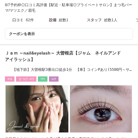
8/7予約枠◎口コミ高評価【駅近・駐車場◎プライベートサロン】まつ毛パー
マ/マツエク／眉毛
口コミ
62件
設備
総数1
スタッフ
総数1人
クーポンを表示
Ｊａｍ ～nail&eyelash～ 大曽根店【ジャム ネイルアンド
アイラッシュ】
【地下鉄】大曽根駅3番出口徒歩1分 【車】コインPあり(5500円～サー
ビスあり）
ﾈｲﾙ
まつげ･ﾒｲｸ
ﾘﾗｸ
ｴｽﾃ