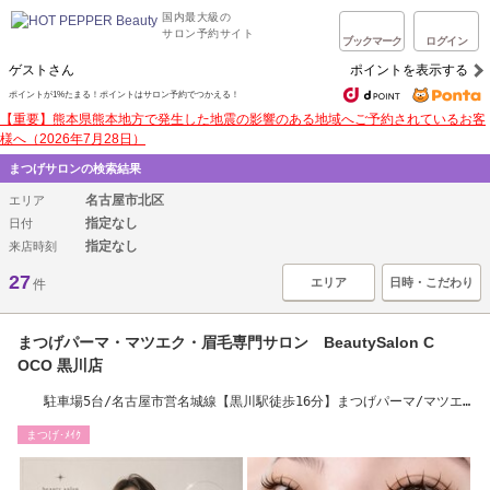
国内最大級の
サロン予約サイト
ブックマーク
ログイン
ゲストさん
ポイントを表示する
ポイントが1%たまる！ポイントはサロン予約でつかえる！
【重要】熊本県熊本地方で発生した地震の影響のある地域へご予約されているお客
様へ（2026年7月28日）
まつげサロンの検索結果
名古屋市北区
エリア
指定なし
日付
指定なし
来店時刻
27
エリア
日時・こだわり
件
まつげパーマ・マツエク・眉毛専門サロン BeautySalon C
OCO 黒川店
駐車場5台/名古屋市営名城線【黒川駅徒歩16分】まつげパーマ/マツエ
ク/眉毛/北区/楠
まつげ･ﾒｲｸ