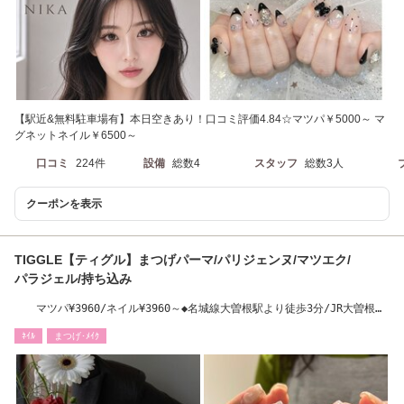
【駅近&無料駐車場有】本日空きあり！口コミ評価4.84☆マツパ￥5000～ マ
グネットネイル￥6500～
口コミ
224件
設備
総数4
スタッフ
総数3人
クーポンを表示
TIGGLE【ティグル】まつげパーマ/パリジェンヌ/マツエク/
パラジェル/持ち込み
マツパ¥3960/ネイル¥3960～◆名城線大曽根駅より徒歩3分/JR大曽根駅
から徒歩5分
ﾈｲﾙ
まつげ･ﾒｲｸ