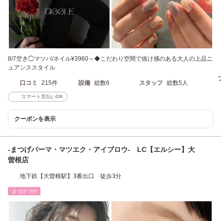
8/7空き◯マツパ/ネイル¥3960～◆こだわり空間で抜け感のある大人の上品ニ
ュアンススタイル
口コミ
215件
設備
総数6
スタッフ
総数5人
スマート支払いOK
クーポンを表示
-まつげパーマ・マツエク・アイブロウ- LC【エルシー】大
曽根店
地下鉄【大曽根駅】3番出口 徒歩3分
まつげ･ﾒｲｸ