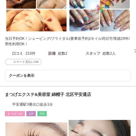
当日予約OK！シェービング/ブライダル(要事前予約)/ネイル同日可/実績29年/
男性利用OK！
口コミ
210件
設備
総数2
スタッフ
総数2人
スマート支払いOK
クーポンを表示
まつげエクステ&美容室 綿帽子 北区平安通店
平安通駅3番出口徒歩1分
まつげ･ﾒｲｸ
ｴｽﾃ
ﾘﾗｸ