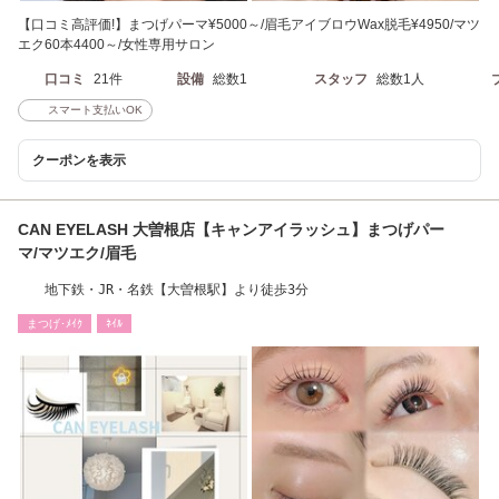
【口コミ高評価!】まつげパーマ¥5000～/眉毛アイブロウWax脱毛¥4950/マツ
エク60本4400～/女性専用サロン
口コミ
21件
設備
総数1
スタッフ
総数1人
スマート支払いOK
クーポンを表示
CAN EYELASH 大曽根店【キャンアイラッシュ】まつげパー
マ/マツエク/眉毛
地下鉄・JR・名鉄【大曽根駅】より徒歩3分
まつげ･ﾒｲｸ
ﾈｲﾙ