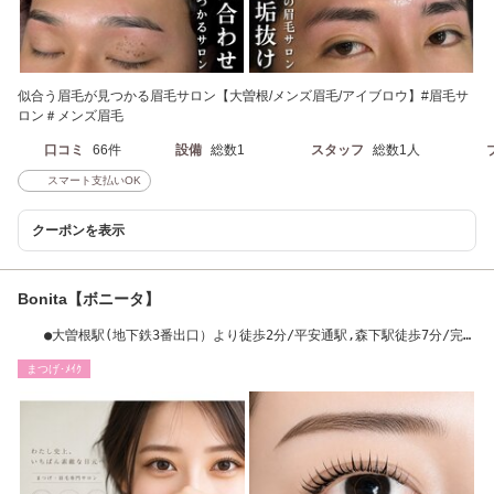
似合う眉毛が見つかる眉毛サロン【大曽根/メンズ眉毛/アイブロウ】#眉毛サ
ロン＃メンズ眉毛
口コミ
66件
設備
総数1
スタッフ
総数1人
スマート支払いOK
クーポンを表示
Bonita【ボニータ】
●大曽根駅(地下鉄3番出口）より徒歩2分/平安通駅,森下駅徒歩7分/完全
個室/メンズo.k.
まつげ･ﾒｲｸ