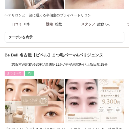
ヘアサロンと一緒に通える半個室のプライベートサロン
口コミ
0件
設備
総数1
スタッフ
総数1人
クーポンを表示
Be Bell 名古屋【ビベル】まつ毛パーマ&パリジェンヌ
志賀本通駅徒歩30秒/黒川駅11分/平安通駅9分/上飯田駅18分
まつげ･ﾒｲｸ
ﾘﾗｸ