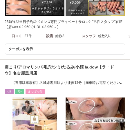
23時迄◎当日予約◎《メンズ専門プライベートサロン》”男性スタッフ”在籍
【眉wax￥2,950◇HBL￥3,950～】
口コミ
27件
設備
総数3
スタッフ
総数2人
クーポンを表示
肩こり/アロマリンパ/毛穴/シミ/たるみ/小顔 la.dow【ラ・ド
ウ】名古屋黒川店
【専用駐車場有】名城線黒川駅より徒歩15分（満車時お電話くださいま
せ）
ｴｽﾃ
ﾘﾗｸ
まつげ･ﾒｲｸ