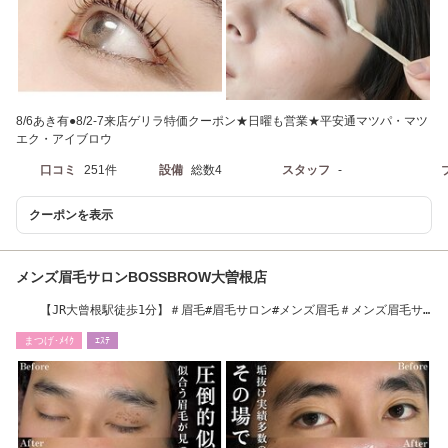
8/6あき有●8/2-7来店ゲリラ特価クーポン★日曜も営業★平安通マツパ・マツ
エク・アイブロウ
口コミ
251件
設備
総数4
スタッフ
-
クーポンを表示
メンズ眉毛サロンBOSSBROW大曽根店
【JR大曾根駅徒歩1分】＃眉毛#眉毛サロン#メンズ眉毛＃メンズ眉毛サ
ロン＃大曽根眉毛
まつげ･ﾒｲｸ
ｴｽﾃ