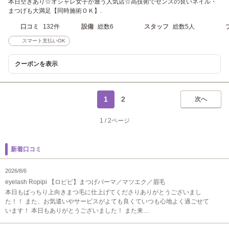
本日空きあり☆オシャレ女子が通う人気店☆高技術でセンスの良いネイル・
まつげも大満足【同時施術ＯＫ】.
口コミ
132件
設備
総数6
スタッフ
総数5人
スマート支払いOK
クーポンを表示
1
2
次へ
1
/
2ページ
新着口コミ
2026/8/6
eyelash Ropipi 【ロピピ】まつげパーマ／マツエク／眉毛
本日もぱっちり上向きまつ毛に仕上げてくださりありがとうございまし
た！！ また、お気遣いやサービスがよても良くていつも心地よく過ごせて
います！ 本日もありがとうございました！ また来…