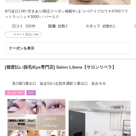
8/7(金)11:00~空きあり/限定クーポン掲載中♪まつパ/アイブロウ￥4700/フラ
ットラッシュ￥3000~／パーエク
口コミ
202件
設備
総数3
スタッフ
総数6人
スマート支払いOK
クーポンを表示
[都度払い脱毛/Eye専門店] Salon Libera【サロンリベラ】
黒川駅1番出口 徒歩5分/志賀本通駅２番出口 徒歩８分
まつげ･ﾒｲｸ
ｴｽﾃ