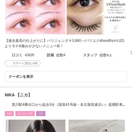
【過去最高の仕上がりに】パリジェンヌ￥3,980～/パリエク&healthyやLED
よりモチ&傷みが少ないメニュー有！
口コミ
436件
設備
総数4
スタッフ
総数4人
スマート支払いOK
クーポンを表示
NIKA 【ニカ】
黒川駅4番出口から徒歩3分（国道41号線・名古屋高速沿い）提携駐車場
から徒歩1分！
ﾈｲﾙ
まつげ･ﾒｲｸ
ｴｽﾃ