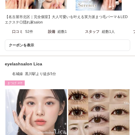
【名古屋市北区｜完全個室】大人可愛いを叶える実力派まつ毛パーマ＆LED
エクステ◎隠れ家salon
口コミ
52件
設備
総数1
スタッフ
総数1人
クーポンを表示
eyelashsalon Lica
名城線 黒川駅より徒歩5分
まつげ･ﾒｲｸ