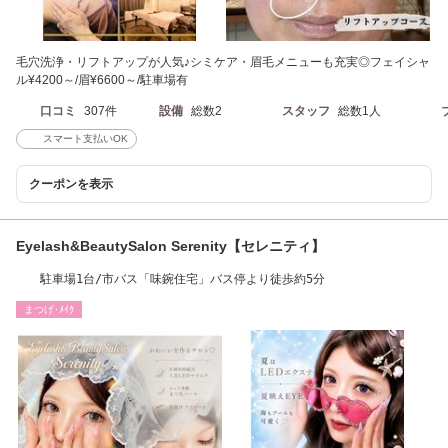
毛穴洗浄・リフトアップが人気♪シミケア・眉毛メニューも充実◎フェイシャ
ル¥4200～/眉¥6600～/駐車場有
口コミ
307件
設備
総数2
スタッフ
総数1人
スマート支払いOK
クーポンを表示
Eyelash&BeautySalon Serenity【セレニティ】
駐車場1台/市バス「味鋺住宅」バス停より徒歩約5分
まつげ･ﾒｲｸ