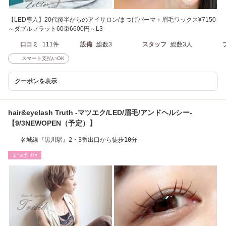
【LED導入】20代後半からのアイサロン/まつげパーマ＋眉毛ワックス¥7150
～ダブルフラット60束6600円～L3
口コミ
111件
設備
総数3
スタッフ
総数3人
スマート支払いOK
クーポンを表示
hair&eyelash Truth -マツエク/LED/眉毛/アンドヘルシー-
【9/3NEWOPEN（予定）】
名城線『黒川駅』2・3番出口から徒歩10分
まつげ･ﾒｲｸ