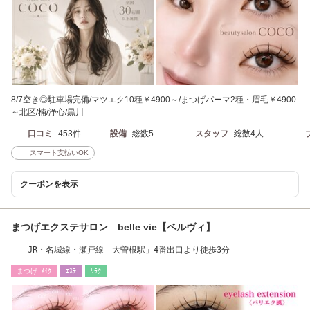
8/7空き◎駐車場完備/マツエク10種￥4900～/まつげパーマ2種・眉毛￥4900
～北区/楠/浄心/黒川
口コミ
453件
設備
総数5
スタッフ
総数4人
スマート支払いOK
クーポンを表示
まつげエクステサロン belle vie【ベルヴィ】
JR・名城線・瀬戸線「大曽根駅」4番出口より徒歩3分
まつげ･ﾒｲｸ
ｴｽﾃ
ﾘﾗｸ