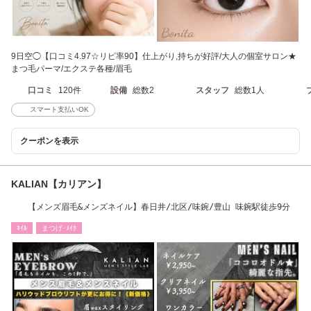
9日空◯【口コミ4.97☆リピ率90】仕上がり,持ちが好評/大人の個室サロン★
まつ毛パーマ/エクステ各種/眉毛
口コミ
120件
設備
総数2
スタッフ
総数1人
スマート支払いOK
クーポンを表示
KALIAN【カリアン】
【メンズ眉毛&メンズネイル】春日井/北区/味鋺/豊山 味鋺駅徒歩9分
ﾈｲﾙ
まつげ･ﾒｲｸ