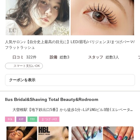
人気サロン♪【自分史上最高の目元に】LED/眉毛/パリジェンヌ/まつげパーマ/
フラットラッシュ
口コミ
322件
設備
総数3
スタッフ
総数3人
スマート支払いOK
クーポンを表示
Ilus Bridal&Shaving Total Beauty&Rodroom
大曽根駅【地下鉄出口5番】から徒歩1分☆LiFiNGビル3階(エレベーター
無)
ﾈｲﾙ
ｴｽﾃ
ﾘﾗｸ
まつげ･ﾒｲｸ