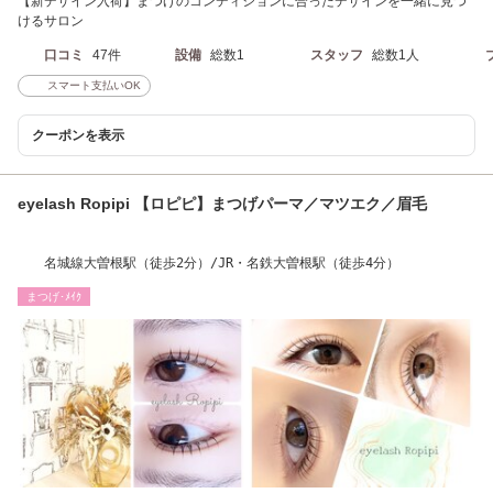
【新デザイン入荷】まつげのコンディションに合ったデザインを一緒に見つ
けるサロン
口コミ
47件
設備
総数1
スタッフ
総数1人
スマート支払いOK
クーポンを表示
eyelash Ropipi 【ロピピ】まつげパーマ／マツエク／眉毛
名城線大曽根駅（徒歩2分）/JR・名鉄大曽根駅（徒歩4分）
まつげ･ﾒｲｸ