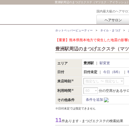
豊洲駅周辺のまつげエクステ（マツエク・アイラッシュ
国内最大級のヘアサロ
ヘアサロン
ホットペッパービューティー
ネイル・まつげ
【重要】熊本県熊本地方で発生した地震の影響の
豊洲駅周辺のまつげエクステ（マツ
豊洲駅
駅変更
エリア
日付
日付未定
今日（8/6）
来店時刻
指定なし
〜
指定なし
利用時間
分の空席があるサ
条件を追加
その他条件
※日付未定では指定できません
11
件あります - まつげエクステの検索結果