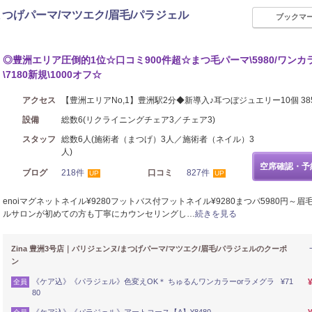
/まつげパーマ/マツエク/眉毛/パラジェル
ブックマ
リラク
◎豊洲エリア圧倒的1位☆口コミ900件超☆まつ毛パーマ\5980/ワンカ
\7180新規\1000オフ☆
アクセス
【豊洲エリアNo,1】豊洲駅2分◆新導入♪耳つぼジュエリー10個 38
設備
総数6(リクライニングチェア3／チェア3)
スタッフ
総数6人(施術者（まつげ）3人／施術者（ネイル）3
人)
空席確認・予
ブログ
218件
口コミ
827件
UP
UP
enoiマグネットネイル¥9280フットバス付フットネイル¥9280まつパ5980円～眉
ルサロンが初めての方も丁寧にカウンセリングし…
続きを見る
Zina 豊洲3号店｜パリジェンヌ/まつげパーマ/マツエク/眉毛/パラジェルのクーポ
ン
《ケア込》《パラジェル》色変えOK＊ ちゅるんワンカラーorラメグラ ¥71
全員
80