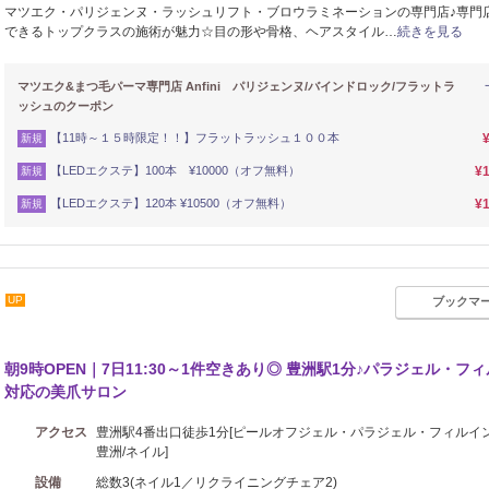
マツエク・パリジェンヌ・ラッシュリフト・ブロウラミネーションの専門店♪専門
できるトップクラスの施術が魅力☆目の形や骨格、ヘアスタイル…
続きを見る
マツエク&まつ毛パーマ専門店 Anfini パリジェンヌ/バインドロック/フラットラ
ッシュのクーポン
【11時～１５時限定！！】フラットラッシュ１００本
新規
【LEDエクステ】100本 ¥10000（オフ無料）
¥1
新規
【LEDエクステ】120本 ¥10500（オフ無料）
¥1
新規
UP
ブックマ
朝9時OPEN｜7日11:30～1件空きあり◎ 豊洲駅1分♪パラジェル・フ
対応の美爪サロン
アクセス
豊洲駅4番出口徒歩1分[ピールオフジェル・パラジェル・フィルイ
豊洲/ネイル]
設備
総数3(ネイル1／リクライニングチェア2)