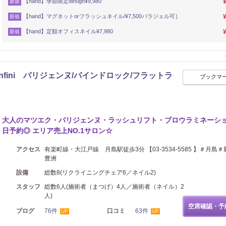
【hand】季節限定design¥9,980
新規
【hand】マグネットorフラッシュネイル/¥7,500パラジェル可］
新規
【hand】定額オフィスネイル¥7,980
新規
fini パリジェンヌ/バインドロック/フラットラ
ブックマ
大人のマツエク・パリジェンヌ・ラッシュリフト・ブロウラミネーシ
日予約◎ エリア売上NO.1サロン☆
アクセス
有楽町線・大江戸線 月島駅徒歩3分 【03-3534-5585 】＃月島＃
豊洲
設備
総数8(リクライニングチェア6／ネイル2)
スタッフ
総数6人(施術者（まつげ）4人／施術者（ネイル）2
人)
空席確認・予
ブログ
76件
口コミ
63件
UP
UP