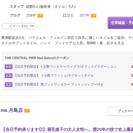
スタッフ
総数5人(施術者（ネイル）5人)
ブログ
258件
口コミ
207件
UP
UP
空席確認・予
スマート支払いOK
豊洲駅徒歩1分。パラジェル・フィルイン対応で自爪に優しいネイルをご提供。マ
ネイルやフットネイル、ハンド・フットケアも人気。朝9時～夜…
続きを見る
THE CENTRAL PIER Nail Salonのクーポン
【当日予約限定】うる艶ワンカラー/ラメグラ/オフィスグラデーション
全員
【当日予約限定】 うる艶フラッシュ/マグネットネイル
全員
【当日予約限定】 艶フットワンカラー フットシャンプー付き
全員
me.月島店
UP
ブックマ
【当日予約承ります◎】眉毛迷子の大人女性へ。歴20年の技で史上最