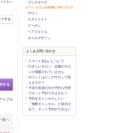
てください。
ブックマーク
ログインすると会員情報に保存できます
サロン
ークする
スタイリスト
クーポン
ヘアスタイル
ネイルデザイン
よくある問い合わせ
スマート支払いについて
行きたいサロン・近隣のサロ
ンが掲載されていません
ポイントはどこのサロンで使
えますか？
約する
子供や友達の分の予約も代理
でネット予約できますか？
予約をキャンセルしたい
、アイブロ
「無断キャンセル」と表示が
出て、ネット予約ができない
一覧へ