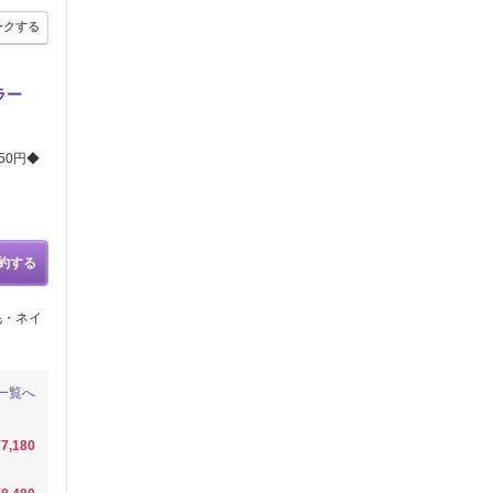
ークする
ラー
50円◆
約する
毛・ネイ
一覧へ
¥7,180