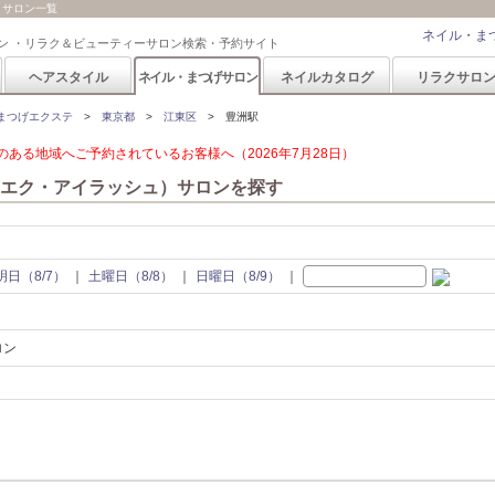
）サロン一覧
ネイル・ま
ン ・リラク＆ビューティーサロン検索・予約サイト
ヘアスタイル
ネイル・まつげサロン
ネイルカタログ
リラクサロ
まつげエクステ
東京都
江東区
豊洲駅
ある地域へご予約されているお客様へ（2026年7月28日）
エク・アイラッシュ）サロンを探す
明日（8/7）
土曜日（8/8）
日曜日（8/9）
ロン