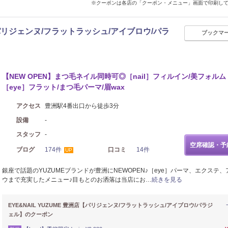
※クーポンは各店の「クーポン・メニュー」画面で印刷し
店【パリジェンヌ/フラットラッシュ/アイブロウ/パラ
ブックマ
【NEW OPEN】まつ毛ネイル同時可◎［nail］フィルイン/美フォルム
［eye］フラット/まつ毛パーマ/眉wax
アクセス
豊洲駅4番出口から徒歩3分
設備
-
スタッフ
-
空席確認・予
ブログ
174件
口コミ
14件
UP
銀座で話題のYUZUMEブランドが豊洲にNEWOPEN♪［eye］パーマ、エクステ
ウまで充実したメニュー♪目もとのお洒落は当店にお…
続きを見る
EYE&NAIL YUZUME 豊洲店【パリジェンヌ/フラットラッシュ/アイブロウ/パラジ
ェル】のクーポン