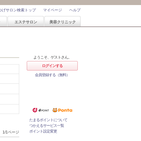
つげサロン検索トップ
マイページ
ヘルプ
ン
エステサロン
美容クリニック
ようこそ、ゲストさん。
ログインする
会員登録する（無料）
ホットペッパービューティーなら
1%
ポイントが
たまる！
ためたポイントをつかっておとく
にサロンをネット予約！
たまるポイントについて
つかえるサービス一覧
ポイント設定変更
1/1ページ