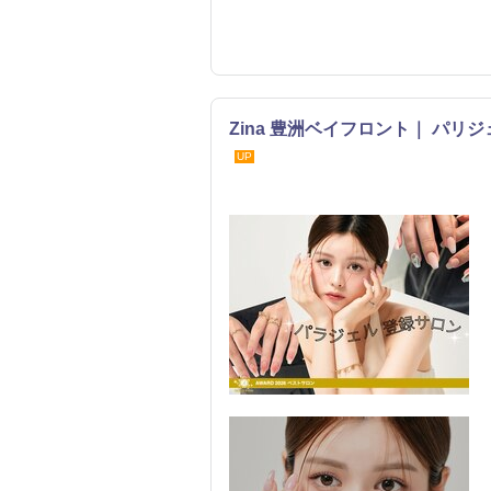
Zina 豊洲ベイフロント｜ パリ
UP
まつげ・メイク
ネイル
リラク