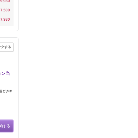
¥9,980
¥7,500
¥7,980
ークする
ョン当
勝どき#
約する