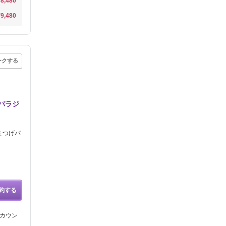
¥8,480
¥9,480
ークする
#パラジ
まつげパ
約する
にカウン