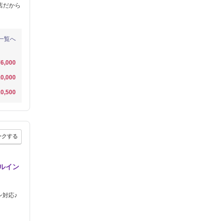
店だから
一覧へ
¥6,000
0,000
0,500
ークする
ィルイン
ン対応♪