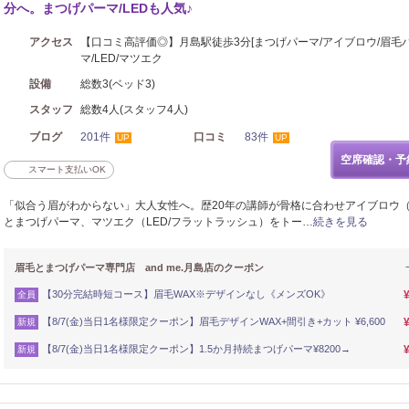
分へ。まつげパーマ/LEDも人気♪
アクセス
【口コミ高評価◎】月島駅徒歩3分[まつげパーマ/アイブロウ/眉毛
マ/LED/マツエク
設備
総数3(ベッド3)
スタッフ
総数4人(スタッフ4人)
ブログ
201件
口コミ
83件
UP
UP
空席確認・予
スマート支払いOK
「似合う眉がわからない」大人女性へ。歴20年の講師が骨格に合わせアイブロウ
とまつげパーマ、マツエク（LED/フラットラッシュ）をトー…
続きを見る
眉毛とまつげパーマ専門店 and me.月島店のクーポン
【30分完結時短コース】眉毛WAX※デザインなし《メンズOK》
全員
【8/7(金)当日1名様限定クーポン】眉毛デザインWAX+間引き+カット ¥6,600
新規
【8/7(金)当日1名様限定クーポン】1.5か月持続まつげパーマ¥8200→
新規