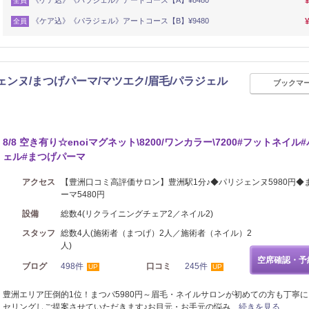
《ケア込》《パラジェル》アートコース【A】¥8480
全員
《ケア込》《パラジェル》アートコース【B】¥9480
全員
ジェンヌ/まつげパーマ/マツエク/眉毛/パラジェル
ブックマ
エステ
8/8 空き有り☆enoiマグネット\8200/ワンカラー\7200#フットネイル
ェル#まつげパーマ
アクセス
【豊洲口コミ高評価サロン】豊洲駅1分♪◆パリジェンヌ5980円◆
ーマ5480円
設備
総数4(リクライニングチェア2／ネイル2)
スタッフ
総数4人(施術者（まつげ）2人／施術者（ネイル）2
人)
空席確認・予
ブログ
498件
口コミ
245件
UP
UP
豊洲エリア圧倒的1位！まつパ5980円～眉毛・ネイルサロンが初めての方も丁寧
セリングしご提案させていただきます♪お目元・お手元の悩み…
続きを見る