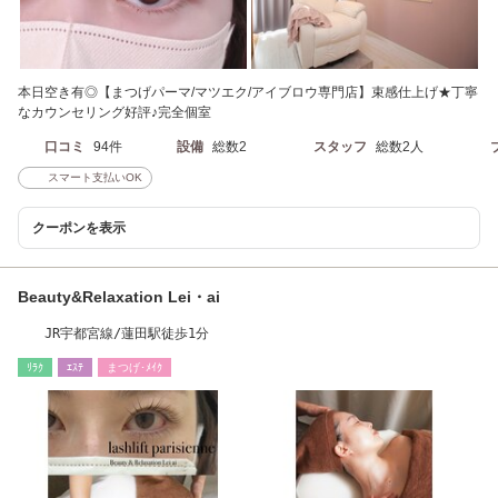
本日空き有◎【まつげパーマ/マツエク/アイブロウ専門店】束感仕上げ★丁寧
なカウンセリング好評♪完全個室
口コミ
94件
設備
総数2
スタッフ
総数2人
スマート支払いOK
クーポンを表示
Beauty&Relaxation Lei・ai
JR宇都宮線/蓮田駅徒歩1分
ﾘﾗｸ
ｴｽﾃ
まつげ･ﾒｲｸ