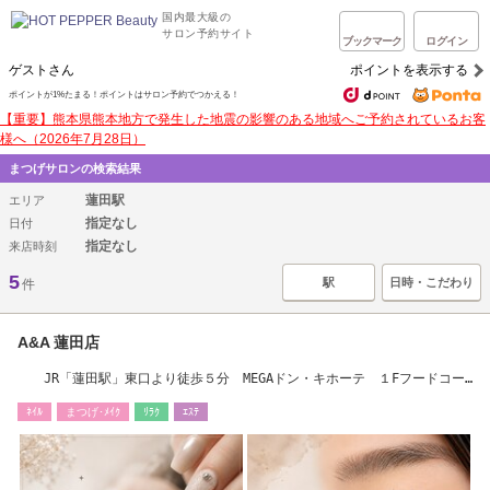
国内最大級の
サロン予約サイト
ブックマーク
ログイン
ゲストさん
ポイントを表示する
ポイントが1%たまる！ポイントはサロン予約でつかえる！
【重要】熊本県熊本地方で発生した地震の影響のある地域へご予約されているお客
様へ（2026年7月28日）
まつげサロンの検索結果
蓮田駅
エリア
指定なし
日付
指定なし
来店時刻
5
駅
日時・こだわり
件
A&A 蓮田店
JR「蓮田駅」東口より徒歩５分 MEGAドン・キホーテ １Fフードコー
ト前
ﾈｲﾙ
まつげ･ﾒｲｸ
ﾘﾗｸ
ｴｽﾃ