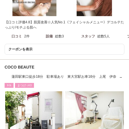
【口コミ評価4.8】肌質改善☆人気No.1《フェイシャルメニュー》デコルテた
っぷり/モチぷる肌へ
口コミ
2件
設備
総数3
スタッフ
総数5人
クーポンを表示
COCO BEAUTE
蓮田駅東口徒歩18分 駐車場あり 東大宮駅お車10分 上尾 伊奈 岩
槻 アクセス◎
ﾈｲﾙ
まつげ･ﾒｲｸ