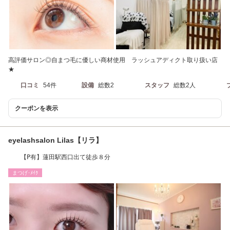
高評価サロン◎自まつ毛に優しい商材使用 ラッシュアディクト取り扱い店
★
口コミ
54件
設備
総数2
スタッフ
総数2人
クーポンを表示
eyelashsalon Lilas【リラ】
【P有】蓮田駅西口出て徒歩８分
まつげ･ﾒｲｸ