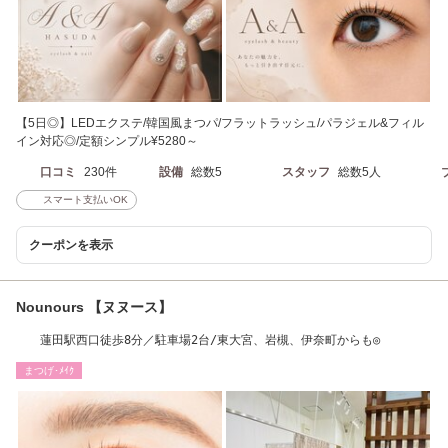
【5日◎】LEDエクステ/韓国風まつパ/フラットラッシュ/パラジェル&フィル
イン対応◎/定額シンプル¥5280～
口コミ
230件
設備
総数5
スタッフ
総数5人
スマート支払いOK
クーポンを表示
Nounours 【ヌヌース】
蓮田駅西口徒歩8分／駐車場2台/東大宮、岩槻、伊奈町からも◎
まつげ･ﾒｲｸ