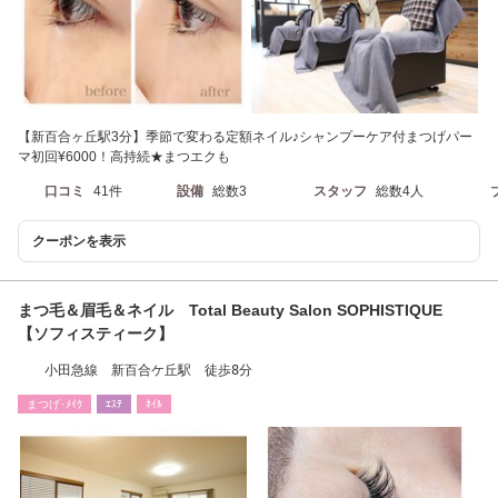
【新百合ヶ丘駅3分】季節で変わる定額ネイル♪シャンプーケア付まつげパー
マ初回¥6000！高持続★まつエクも
口コミ
41件
設備
総数3
スタッフ
総数4人
クーポンを表示
まつ毛＆眉毛＆ネイル Total Beauty Salon SOPHISTIQUE
【ソフィスティーク】
小田急線 新百合ケ丘駅 徒歩8分
まつげ･ﾒｲｸ
ｴｽﾃ
ﾈｲﾙ