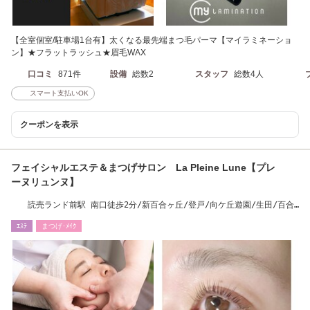
【全室個室/駐車場1台有】太くなる最先端まつ毛パーマ【マイラミネーショ
ン】★フラットラッシュ★眉毛WAX
口コミ
871件
設備
総数2
スタッフ
総数4人
スマート支払いOK
クーポンを表示
フェイシャルエステ＆まつげサロン La Pleine Lune【プレ
ーヌリュンヌ】
読売ランド前駅 南口徒歩2分/新百合ヶ丘/登戸/向ケ丘遊園/生田/百合
ヶ丘/近く
ｴｽﾃ
まつげ･ﾒｲｸ