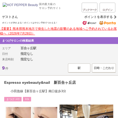
国内最大級の
サロン予約サイト
ブックマーク
ログイン
ゲストさん
ポイントを表示する
ポイントが1%たまる！ポイントはサロン予約でつかえる！
【重要】熊本県熊本地方で発生した地震の影響のある地域へご予約されているお客
様へ（2026年7月28日）
まつげサロンの検索結果
百合ヶ丘駅
エリア
指定なし
日付
指定なし
来店時刻
9
駅
日時・こだわり
件
Espresso eyebeauty&nail 新百合ヶ丘店
小田急線【新百合ヶ丘駅】南口徒歩3分
まつげ･ﾒｲｸ
ﾈｲﾙ