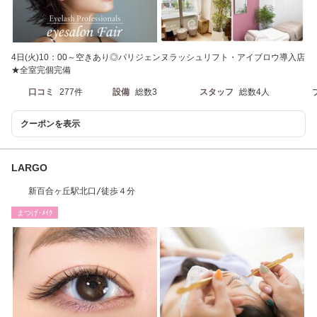
4日(火)10：00～空きあり◎パリジェンヌラッシュリフト・アイブロウ導入店
★全室完個完備
口コミ
277件
設備
総数3
スタッフ
総数4人
クーポンを表示
LARGO
新百合ヶ丘駅北口/徒歩４分
まつげ･ﾒｲｸ