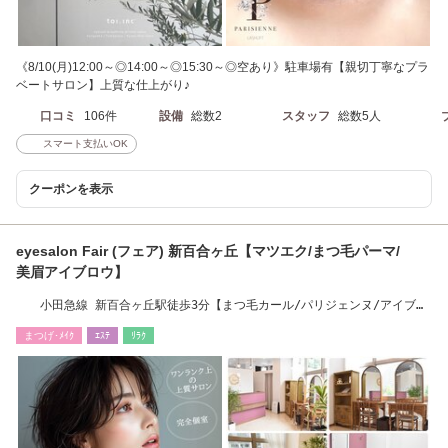
《8/10(月)12:00～◎14:00～◎15:30～◎空あり》駐車場有【親切丁寧なプラ
ベートサロン】上質な仕上がり♪
口コミ
106件
設備
総数2
スタッフ
総数5人
スマート支払いOK
クーポンを表示
eyesalon Fair (フェア) 新百合ヶ丘【マツエク/まつ毛パーマ/
美眉アイブロウ】
小田急線 新百合ヶ丘駅徒歩3分【まつ毛カール/パリジェンヌ/アイブロ
ウ/まつエク】
まつげ･ﾒｲｸ
ｴｽﾃ
ﾘﾗｸ