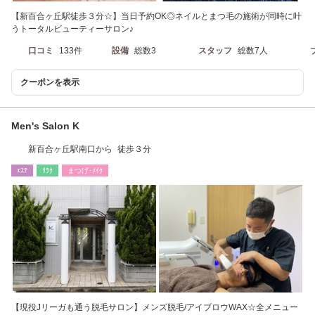
【新百合ヶ丘駅徒歩３分☆】当日予約OK◎ネイルとまつ毛の施術が同時に叶
うトータルビューティーサロン♪
口コミ
133件
設備
総数3
スタッフ
総数7人
クーポンを表示
Men's Salon K
新百合ヶ丘駅南口から 徒歩３分
ｴｽﾃ
ﾘﾗｸ
まつげ･ﾒｲｸ
【現役Jリーガも通う脱毛サロン】メンズ脱毛/アイブロウWAX☆全メニュー