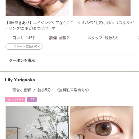
【6日空きあり】エイジングケアならここ！シミ/シワ/毛穴/小顔/クリスタルピ
ーリング/ニキビ/まつげパーマ
口コミ
146件
設備
総数2
スタッフ
総数3人
スマート支払いOK
クーポンを表示
Lily Yurigaoka
百合ヶ丘駅 / 徒歩5分♪ 《無料駐車場有り◎》
まつげ･ﾒｲｸ
ｴｽﾃ