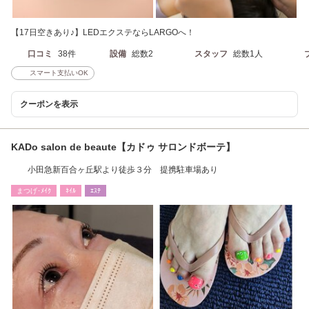
【17日空きあり♪】LEDエクステならLARGOへ！
口コミ
38件
設備
総数2
スタッフ
総数1人
スマート支払いOK
クーポンを表示
KADo salon de beaute【カドゥ サロンドボーテ】
小田急新百合ヶ丘駅より徒歩３分 提携駐車場あり
まつげ･ﾒｲｸ
ﾈｲﾙ
ｴｽﾃ