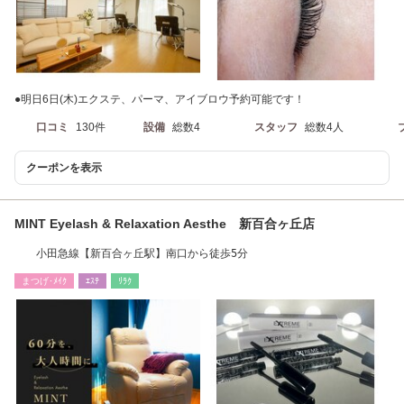
●明日6日(木)エクステ、パーマ、アイブロウ予約可能です！
口コミ
130件
設備
総数4
スタッフ
総数4人
クーポンを表示
MINT Eyelash & Relaxation Aesthe 新百合ヶ丘店
小田急線【新百合ヶ丘駅】南口から徒歩5分
まつげ･ﾒｲｸ
ｴｽﾃ
ﾘﾗｸ