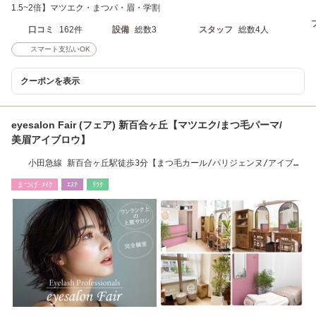
1.5~2倍】マツエク・まつパ・眉・学割
口コミ
162件
設備
総数3
スタッフ
総数4人
スマート支払いOK
クーポンを表示
eyesalon Fair (フェア) 新百合ヶ丘【マツエク/まつ毛パーマ/
美眉アイブロウ】
小田急線 新百合ヶ丘駅徒歩3分【まつ毛カール/パリジェンヌ/アイブロ
ウ/まつエク】
まつげ･ﾒｲｸ
ｴｽﾃ
ﾘﾗｸ