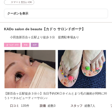
スマート支払いOK
クーポンを表示
KADo salon de beaute【カドゥ サロンドボーテ】
小田急新百合ヶ丘駅より徒歩３分 提携駐車場あり
まつげ･ﾒｲｸ
ﾈｲﾙ
ｴｽﾃ
【新百合ヶ丘駅徒歩３分☆】当日予約OK◎ネイルとまつ毛の施術が同時に叶
うトータルビューティーサロン♪
口コミ
135件
設備
総数3
スタッフ
総数7人