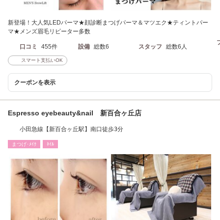
新登場！大人気LEDパーマ★顔診断まつげパーマ＆マツエク★ティントパー
マ★メンズ眉毛リピーター多数
口コミ
455件
設備
総数6
スタッフ
総数6人
スマート支払いOK
クーポンを表示
Espresso eyebeauty&nail 新百合ヶ丘店
小田急線【新百合ヶ丘駅】南口徒歩3分
まつげ･ﾒｲｸ
ﾈｲﾙ