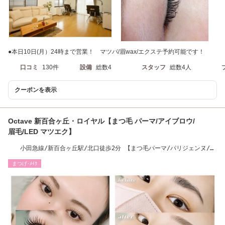
●本日10日(月）24時まで営業！ マツパ/眉wax/エクステ予約可能です！
口コミ
130件
設備
総数4
スタッフ
総数4人
クーポンを表示
Octave 新百合ヶ丘・ロイヤル【まつ毛 パーマ/アイブロウ/
眉毛/LED マツエク】
小田急線/新百合ヶ丘駅/北口徒歩2分 【まつ毛パーマ/パリジェンヌ/眉
毛/アイブロウ】
まつげ･ﾒｲｸ