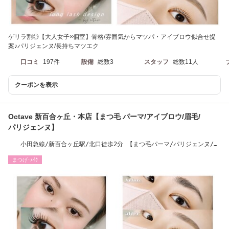
ゲリラ割◎【大人女子×個室】骨格/雰囲気からマツパ・アイブロウ似合せ提
案♪パリジェンヌ/長持ちマツエク
口コミ
197件
設備
総数3
スタッフ
総数11人
クーポンを表示
Octave 新百合ヶ丘・本店【まつ毛 パーマ/アイブロウ/眉毛/
パリジェンヌ】
小田急線/新百合ヶ丘駅/北口徒歩2分 【まつ毛パーマ/パリジェンヌ/眉
毛/アイブロウ】
まつげ･ﾒｲｸ