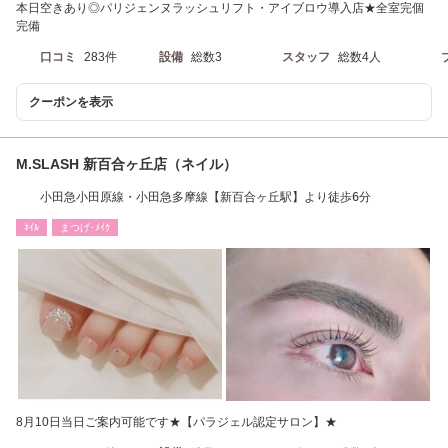
本日空きあり◎パリジェンヌラッシュリフト・アイブロウ導入店★全室完個
完備
口コミ
283件
設備
総数3
スタッフ
総数4人
クーポンを表示
M.SLASH 新百合ヶ丘店（ネイル）
小田急小田原線・小田急多摩線【新百合ヶ丘駅】より徒歩6分
ﾈｲﾙ
まつげ･ﾒｲｸ
8月10日当日ご案内可能です★【パラジェル認定サロン】★