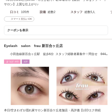
サロン】上質な仕上がり♪
口コミ
105件
設備
総数2
スタッフ
総数5人
スマート支払いOK
クーポンを表示
Eyelash salon frau 新百合ヶ丘店
小田急線新百合ヶ丘駅 徒歩6分 スタッフ経験者募集中！問合せ 044-
712-7088
まつげ･ﾒｲｸ
ｴｽﾃ
本日/空きわずか隠れ家サロン新百合ケ丘老舗店・高評価【LEDエク持続