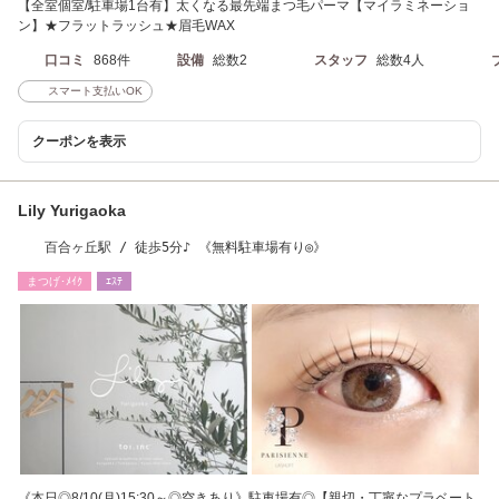
【全室個室/駐車場1台有】太くなる最先端まつ毛パーマ【マイラミネーショ
ン】★フラットラッシュ★眉毛WAX
口コミ
868件
設備
総数2
スタッフ
総数4人
スマート支払いOK
クーポンを表示
Lily Yurigaoka
百合ヶ丘駅 / 徒歩5分♪ 《無料駐車場有り◎》
まつげ･ﾒｲｸ
ｴｽﾃ
《本日◎8/10(月)15:30～◎空きあり》駐車場有◎【親切・丁寧なプラベート