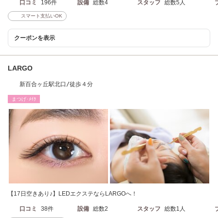
口コミ
196件
設備
総数4
スタッフ
総数5人
スマート支払いOK
クーポンを表示
LARGO
新百合ヶ丘駅北口/徒歩４分
まつげ･ﾒｲｸ
【17日空きあり♪】LEDエクステならLARGOへ！
口コミ
38件
設備
総数2
スタッフ
総数1人