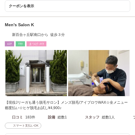
クーポンを表示
Men's Salon K
新百合ヶ丘駅南口から 徒歩３分
ｴｽﾃ
ﾘﾗｸ
まつげ･ﾒｲｸ
【現役Jリーガも通う脱毛サロン】メンズ脱毛/アイブロウWAX☆全メニュー
都度払い☆ヒゲ脱毛お試し¥4,900♪
口コミ
183件
設備
総数1
スタッフ
総数1人
スマート支払いOK