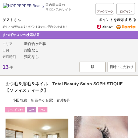
国内最大級の
サロン予約サイト
ブックマーク
ログイン
ゲストさん
ポイントを表示する
ポイントが1%たまる！ポイントはサロン予約でつかえる！
まつげサロンの検索結果
新百合ヶ丘駅
エリア
指定なし
日付
指定なし
来店時刻
13
駅
日時・こだわり
件
まつ毛＆眉毛＆ネイル Total Beauty Salon SOPHISTIQUE
【ソフィスティーク】
小田急線 新百合ケ丘駅 徒歩8分
まつげ･ﾒｲｸ
ｴｽﾃ
ﾈｲﾙ