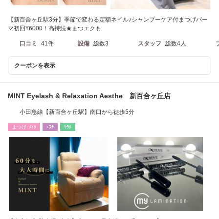
【新百合ヶ丘駅3分】季節で変わる定額ネイル♪シャンプーケア付まつげパー
マ初回¥6000！高持続★まつエクも
口コミ
41件
設備
総数3
スタッフ
総数4人
クーポンを表示
MINT Eyelash & Relaxation Aesthe 新百合ヶ丘店
小田急線【新百合ヶ丘駅】南口から徒歩5分
まつげ･ﾒｲｸ
ｴｽﾃ
ﾘﾗｸ