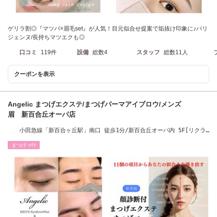
ゲリラ割◎『マツパ×眉毛set』が人気！目元似合せ提案で垢抜け印象に♪パリ
ジェンヌ/長持ちマツエクも◎
口コミ
119件
設備
総数4
スタッフ
総数11人
クーポンを表示
Angelic まつげエクステ/まつげパーマアイブロウ/メンズ
眉 新百合丘オーパ店
小田急線「新百合ヶ丘駅」南口 徒歩1分/新百合丘オーパ内 5F[リクラ
イニングチェア]
まつげ･ﾒｲｸ