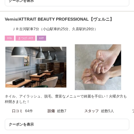
クーポンを表示
Vernis/ATTRAIT BEAUTY PROFESSIONAL【ヴェルニ】
ＪＲ古河駅車7分（小山駅車約25分、久喜駅約20分）
ﾈｲﾙ
まつげ･ﾒｲｸ
ｴｽﾃ
ネイル、アイラッシュ、脱毛、豊富なメニューで綺麗を手伝い！火曜夕方も
枠開きました！
口コミ
64件
設備
総数7
スタッフ
総数5人
クーポンを表示