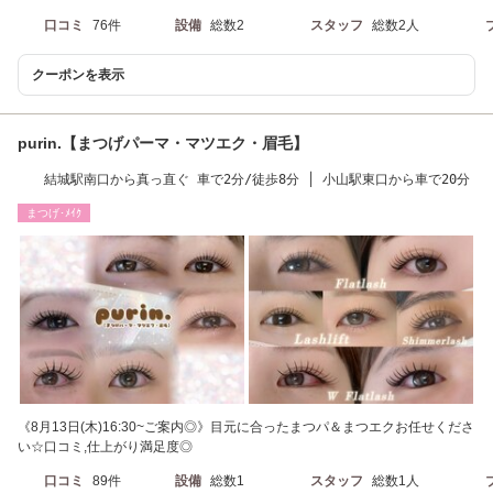
口コミ
76件
設備
総数2
スタッフ
総数2人
クーポンを表示
purin.【まつげパーマ・マツエク・眉毛】
結城駅南口から真っ直ぐ 車で2分/徒歩8分 │ 小山駅東口から車で20分
まつげ･ﾒｲｸ
《8月13日(木)16:30~ご案内◎》目元に合ったまつパ＆まつエクお任せくださ
い☆口コミ,仕上がり満足度◎
口コミ
89件
設備
総数1
スタッフ
総数1人