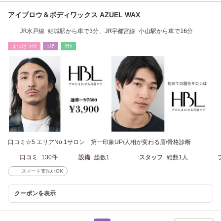
アイブロウ＆ボディワックス AZUEL WAX
JR水戸線 結城駅から車で3分、JR宇都宮線 小山駅から車で16分
まつげ･ﾒｲｸ
ｴｽﾃ
ﾘﾗｸ
口コミ☆5 エリアNo.1サロン 第一印象UP/人相が変わる眉/骨格診断
口コミ
130件
設備
総数1
スタッフ
総数1人
スマート支払いOK
クーポンを表示