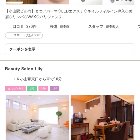
【小山駅ビル内】まつげパーマ◇LEDエクステ◇ネイルフィルイン導入◇美
眉◇リンパ◇WAX◇パリジェンヌ
口コミ
370件
設備
総数8
スタッフ
総数6人
スマート支払いOK
クーポンを表示
Beauty Salon Lily
ＪＲ小山駅東口から車で10分
まつげ･ﾒｲｸ
ﾘﾗｸ
ﾈｲﾙ
ｴｽﾃ