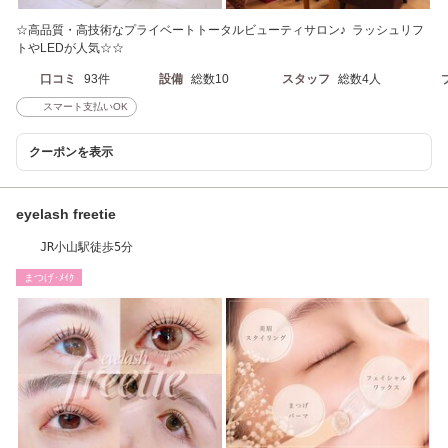
☆高品質・高技術なプライベートトータルビューティサロン♪ ラッシュリフ
トやLEDが人気☆☆
口コミ
93件
設備
総数10
スタッフ
総数4人
スマート支払いOK
クーポンを表示
eyelash freetie
JR小山駅徒歩5分
まつげ･ﾒｲｸ