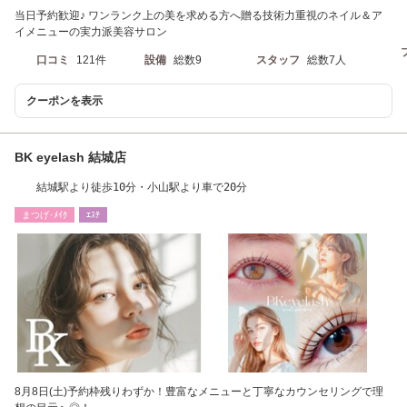
当日予約歓迎♪ ワンランク上の美を求める方へ贈る技術力重視のネイル＆ア
イメニューの実力派美容サロン
口コミ
121件
設備
総数9
スタッフ
総数7人
クーポンを表示
BK eyelash 結城店
結城駅より徒歩10分・小山駅より車で20分
まつげ･ﾒｲｸ
ｴｽﾃ
8月8日(土)予約枠残りわずか！豊富なメニューと丁寧なカウンセリングで理