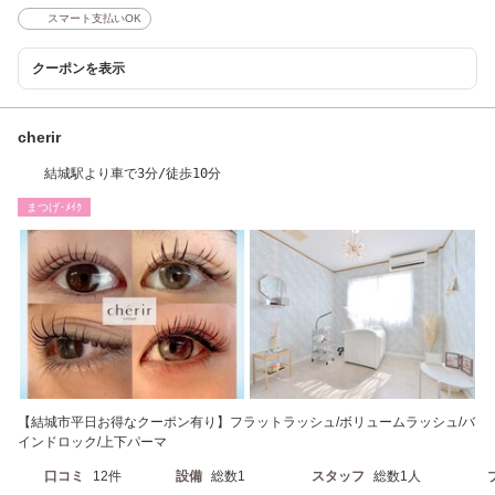
スマート支払いOK
クーポンを表示
cherir
結城駅より車で3分/徒歩10分
まつげ･ﾒｲｸ
【結城市平日お得なクーポン有り】フラットラッシュ/ボリュームラッシュ/バ
インドロック/上下パーマ
口コミ
12件
設備
総数1
スタッフ
総数1人