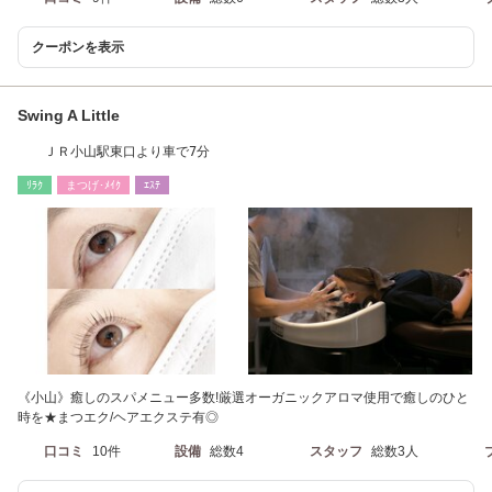
クーポンを表示
Swing A Little
ＪＲ小山駅東口より車で7分
ﾘﾗｸ
まつげ･ﾒｲｸ
ｴｽﾃ
《小山》癒しのスパメニュー多数!厳選オーガニックアロマ使用で癒しのひと
時を★まつエク/ヘアエクステ有◎
口コミ
10件
設備
総数4
スタッフ
総数3人