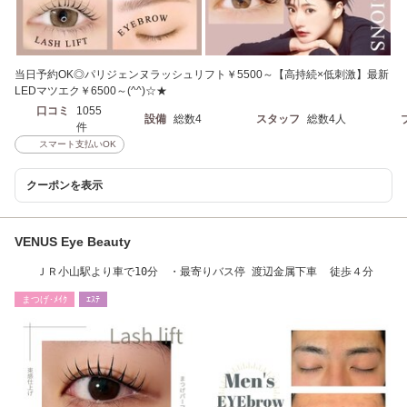
当日予約OK◎パリジェンヌラッシュリフト￥5500～【高持続×低刺激】最新
LEDマツエク￥6500～(^^)☆★
口コミ
1055
設備
総数4
スタッフ
総数4人
件
スマート支払いOK
クーポンを表示
VENUS Eye Beauty
ＪＲ小山駅より車で10分 ・最寄りバス停 渡辺金属下車 徒歩４分
まつげ･ﾒｲｸ
ｴｽﾃ