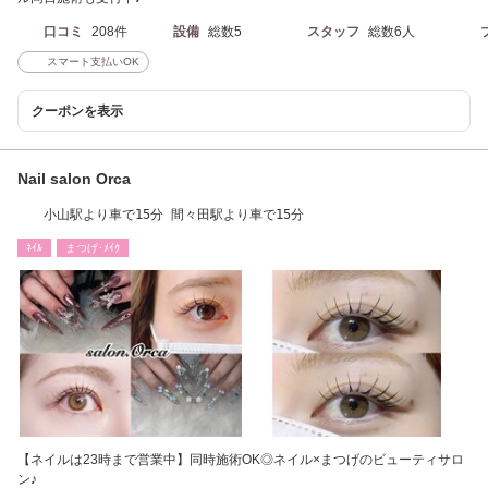
口コミ
208件
設備
総数5
スタッフ
総数6人
スマート支払いOK
クーポンを表示
Nail salon Orca
小山駅より車で15分 間々田駅より車で15分
ﾈｲﾙ
まつげ･ﾒｲｸ
【ネイルは23時まで営業中】同時施術OK◎ネイル×まつげのビューティサロ
ン♪