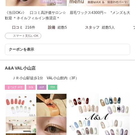
《当日OK♪》 口コミ高評価サロン☆ 眉毛ワックス4300円～ *メンズも大
歓迎 ＊ネイルフィルイン推奨店＊
口コミ
216件
設備
総数5
スタッフ
総数5人
スマート支払いOK
クーポンを表示
A&A VAL小山店
ＪＲ小山駅徒歩1分 VAL小山館内（3F）
まつげ･ﾒｲｸ
ﾈｲﾙ
ｴｽﾃ
ﾘﾗｸ