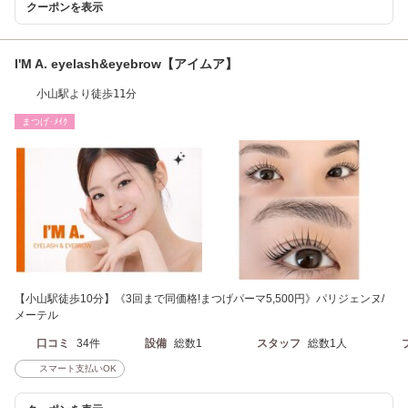
クーポンを表示
I'M A. eyelash&eyebrow【アイムア】
小山駅より徒歩11分
まつげ･ﾒｲｸ
【小山駅徒歩10分】《3回まで同価格!まつげパーマ5,500円》パリジェンヌ/
メーテル
口コミ
34件
設備
総数1
スタッフ
総数1人
スマート支払いOK