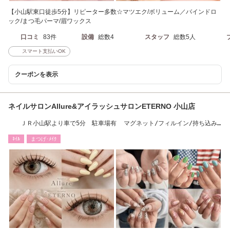
【小山駅東口徒歩5分】リピーター多数☆マツエク/ボリューム／バインドロ
ック/まつ毛パーマ/眉ワックス
口コミ
83件
設備
総数4
スタッフ
総数5人
スマート支払いOK
クーポンを表示
ネイルサロンAllure&アイラッシュサロンETERNO 小山店
ＪＲ小山駅より車で5分 駐車場有 マグネット/フィルイン/持ち込み/
まつげパーマ/LED
ﾈｲﾙ
まつげ･ﾒｲｸ