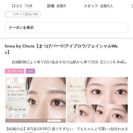
口コミ
71件
設備
総数6
スタッフ
総数6人
スマート支払いOK
クーポンを表示
linoa by Chura【まつげパーマ/アイブロウ/フェイシャルWa
x】
結城駅南口より車で2分/徒歩８分小山駅から車で15分【口コミ4.9★駐車
場完備】
まつげ･ﾒｲｸ
ｴｽﾃ
【結城|小山】8/7(金)16:00◎ 盛りすぎない。でもちゃんと可愛い♪似合わせま