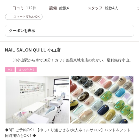
口コミ
112件
設備
総数4
スタッフ
総数4人
スマート支払いOK
クーポンを表示
NAIL SALON QUILL 小山店
JR小山駅から車で10分！カワチ薬品東城南店の向かい、足利銀行小山南
支店のお隣です！
ﾈｲﾙ
まつげ･ﾒｲｸ
◆8日 ご予約OK！【ゆっくり過ごせる♪大人ネイルサロン】ハンド＆フット
同時施術もOK！◆