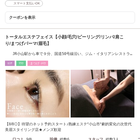
スマート支払いOK
クーポンを表示
トータルエステフェイス【小顔/毛穴/ピーリング/リンパ/肩こ
り/まつげパーマ/眉毛】
JR小山駅から車で９分、国道50号線沿い、ジム・イタリアンレストラン
通り
ｴｽﾃ
ﾘﾗｸ
まつげ･ﾒｲｸ
【8/8◎】待望のネット予約スタート♪熟練エステ*小山市*劇的変化の次世代
美眉スタイリング店★メンズ歓迎
口コミ
9件
設備
総数6
スタッフ
総数3人