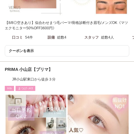
【8/8◎空きあり】似合わせまつ毛パーマ/骨格診断付き眉毛/メンズOK《マツ
エクモニター50%OFF3600円》
口コミ
54件
設備
総数4
スタッフ
総数4人
クーポンを表示
PRIMA 小山店【プリマ】
JR小山駅東口から徒歩３分
ﾈｲﾙ
まつげ･ﾒｲｸ