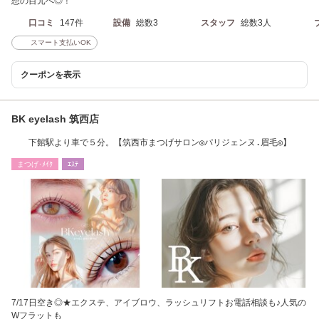
想の目元へ◎！
口コミ
147件
設備
総数3
スタッフ
総数3人
スマート支払いOK
クーポンを表示
BK eyelash 筑西店
下館駅より車で５分。【筑西市まつげサロン◎パリジェンヌ.眉毛◎】
まつげ･ﾒｲｸ
ｴｽﾃ
7/17日空き◎★エクステ、アイブロウ、ラッシュリフトお電話相談も♪人気の
Wフラットも