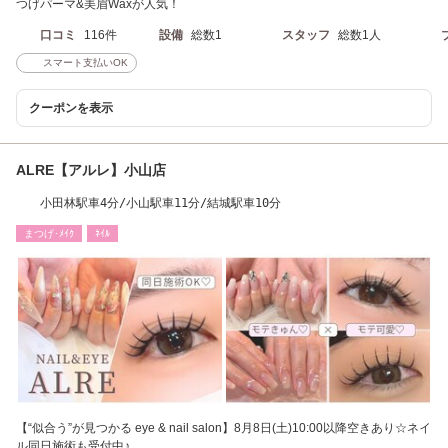
つげパーマ&美眉Waxが人気！
口コミ
116件
設備
総数1
スタッフ
総数1人
スマート支払いOK
クーポンを表示
ALRE【アルレ】小山店
小田林駅車4分/小山駅車11分/結城駅車10分
まつげ･ﾒｲｸ
ﾈｲﾙ
【“似合う”が見つかる eye & nail salon】8月8日(土)10:00以降空きあり☆ネイ
ル同日施術も受付中♪