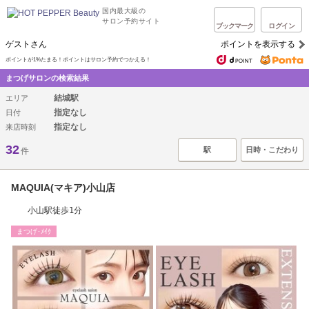
国内最大級の
サロン予約サイト
ブックマーク
ログイン
ゲストさん
ポイントを表示する
ポイントが1%たまる！ポイントはサロン予約でつかえる！
まつげサロンの検索結果
結城駅
エリア
指定なし
日付
指定なし
来店時刻
32
駅
日時・こだわり
件
MAQUIA(マキア)小山店
小山駅徒歩1分
まつげ･ﾒｲｸ