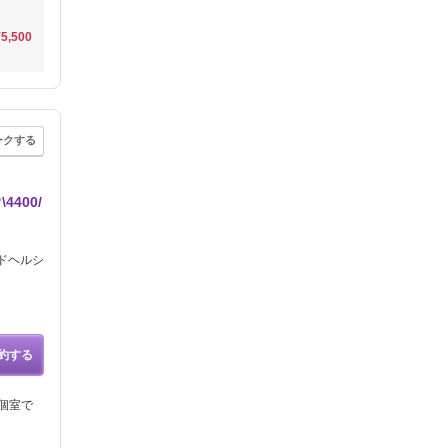
¥5,500
ークする
400/
ンドヘルシ
約する
個室で