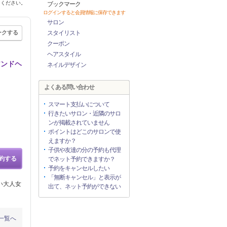
てください。
ブックマーク
ログインすると会員情報に保存できます
サロン
ークする
スタイリスト
クーポン
ヘアスタイル
アンドヘ
ネイルデザイン
よくある問い合わせ
スマート支払いについて
行きたいサロン・近隣のサロ
ンが掲載されていません
ポイントはどこのサロンで使
えますか？
子供や友達の分の予約も代理
約する
でネット予約できますか？
予約をキャンセルしたい
「無断キャンセル」と表示が
い大人女
出て、ネット予約ができない
一覧へ