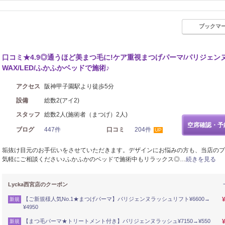
ブックマ
口コミ★4.9◎通うほど美まつ毛に!ケア重視まつげパーマ/パリジェンヌ
WAX/LED/ふかふかベッドで施術♪
アクセス
阪神甲子園駅より徒歩5分
設備
総数2(アイ2)
スタッフ
総数2人(施術者（まつげ）2人)
空席確認・予
ブログ
447件
口コミ
204件
UP
垢抜け目元のお手伝いをさせていただきます。デザインにお悩みの方も、当店のプ
気軽にご相談ください♪ふかふかのベッドで施術中もリラックス◎…
続きを見る
Lycka西宮店のクーポン
【ご新規様人気No.1★まつげパーマ】パリジェンヌラッシュリフト¥6600→
新規
¥4950
【まつ毛パーマ★トリートメント付き】パリジェンヌラッシュ¥7150→¥550
新規