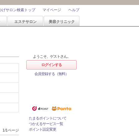
つげサロン検索トップ
マイページ
ヘルプ
ン
エステサロン
美容クリニック
ようこそ、ゲストさん。
ログインする
会員登録する（無料）
ホットペッパービューティーなら
1%
ポイントが
たまる！
ためたポイントをつかっておとく
にサロンをネット予約！
たまるポイントについて
つかえるサービス一覧
ポイント設定変更
1/1ページ