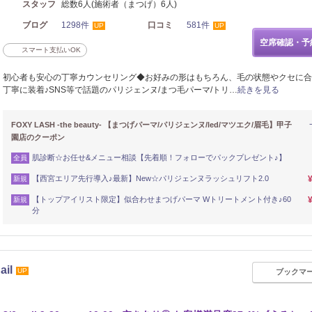
スタッフ
総数6人(施術者（まつげ）6人)
ブログ
1298件
口コミ
581件
UP
UP
空席確認・予
スマート支払いOK
初心者も安心の丁寧カウンセリング◆お好みの形はもちろん、毛の状態やクセに合
丁寧に装着♪SNS等で話題のパリジェンヌ/まつ毛パーマ/トリ…
続きを見る
FOXY LASH -the beauty- 【まつげパーマ/パリジェンヌ/led/マツエク/眉毛】甲子
園店のクーポン
肌診断☆お任せ&メニュー相談【先着順！フォローでパックプレゼント♪】
全員
【西宮エリア先行導入♪最新】New☆パリジェンヌラッシュリフト2.0
新規
【トップアイリスト限定】似合わせまつげパーマ Wトリートメント付き♪60
新規
分
ail
UP
ブックマ