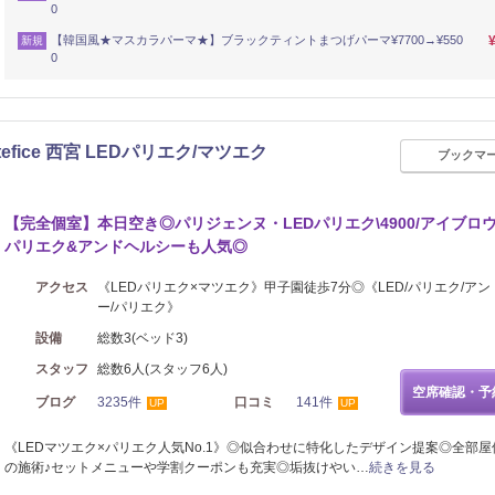
0
【韓国風★マスカラパーマ★】ブラックティントまつげパーマ¥7700→¥550
新規
0
rtefice 西宮 LEDパリエク/マツエク
ブックマ
ネイル
【完全個室】本日空き◎パリジェンヌ・LEDパリエク\4900/アイブロウ\4
パリエク&アンドヘルシーも人気◎
アクセス
《LEDパリエク×マツエク》甲子園徒歩7分◎《LED/パリエク/ア
ー/パリエク》
設備
総数3(ベッド3)
スタッフ
総数6人(スタッフ6人)
空席確認・予
ブログ
3235件
口コミ
141件
UP
UP
《LEDマツエク×パリエク人気No.1》◎似合わせに特化したデザイン提案◎全部屋
の施術♪セットメニューや学割クーポンも充実◎垢抜けやい…
続きを見る