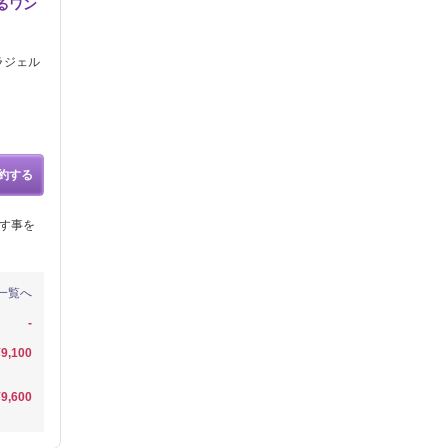
ゅるワン
ラジェル
約する
指す事を
一覧へ
-
¥9,100
¥9,600