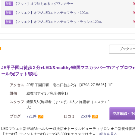
【フット】オフ込ちゅるマグワンカラー
新規
【マツエク】オフ込LEDエクステ☆フラット100本
新規
【マツエク】オフ込LEDエクステ☆フラットラッシュ120本
新規
P
ブックマ
JR甲子園口徒歩２分●LED/&healthy/韓国マスカラパーマ/アイブロウ
ール/光フォト/脱毛
アクセス
JR甲子園口駅 南出口徒歩2分 【0798-27-5625】1F
設備
総数4(アイ3／完全個室1)
スタッフ
総数5人(施術者（まつげ）4人／施術者（エステ）1
人)
空席確認・予
ブログ
721件
口コミ
253件
UP
UP
LEDマツエク新登場/＆ヘルシー取扱店★トータルビューティサロン★ご新規様価
【まつげ】ティントまつげパーマ¥6,300★エクステは大人…
続きを見る