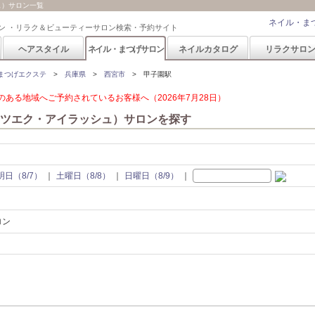
ュ）サロン一覧
ネイル・ま
ン ・リラク＆ビューティーサロン検索・予約サイト
ヘアスタイル
ネイル・まつげサロン
ネイルカタログ
リラクサロ
まつげエクステ
兵庫県
西宮市
甲子園駅
ある地域へご予約されているお客様へ（2026年7月28日）
ツエク・アイラッシュ）サロンを探す
明日（8/7）
土曜日（8/8）
日曜日（8/9）
ロン