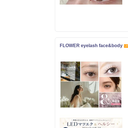
FLOWER eyelash face&body
U
まつげ・メイク
エステ
リラク