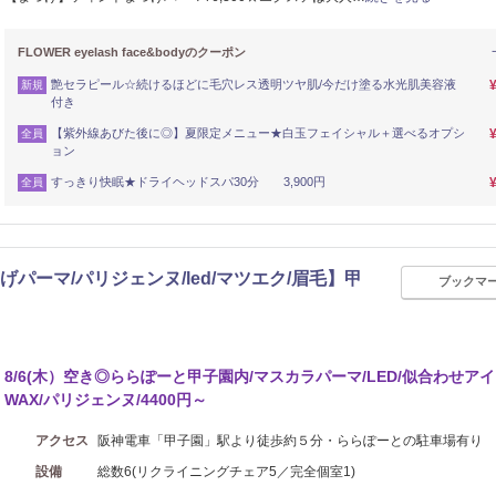
FLOWER eyelash face&bodyのクーポン
艶セラピール☆続けるほどに毛穴レス透明ツヤ肌/今だけ塗る水光肌美容液
新規
付き
【紫外線あびた後に◎】夏限定メニュー★白玉フェイシャル＋選べるオプシ
全員
ョン
すっきり快眠★ドライヘッドスパ30分 3,900円
全員
- 【まつげパーマ/パリジェンヌ/led/マツエク/眉毛】甲
ブックマ
8/6(木）空き◎ららぽーと甲子園内/マスカラパーマ/LED/似合わせア
WAX/パリジェンヌ/4400円～
アクセス
阪神電車「甲子園」駅より徒歩約５分・ららぽーとの駐車場有り
設備
総数6(リクライニングチェア5／完全個室1)