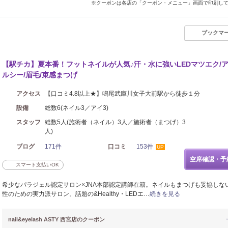
※クーポンは各店の「クーポン・メニュー」画面で印刷し
ブックマ
【駅チカ】夏本番！フットネイルが人気♪汗・水に強いLEDマツエク/
ルシー/眉毛/束感まつげ
アクセス
【口コミ4.8以上★】鳴尾武庫川女子大前駅から徒歩１分
設備
総数6(ネイル3／アイ3)
スタッフ
総数5人(施術者（ネイル）3人／施術者（まつげ）3
人)
ブログ
171件
口コミ
153件
UP
空席確認・予
スマート支払いOK
希少なパラジェル認定サロン×JNA本部認定講師在籍。ネイルもまつげも妥協しな
性のための実力派サロン。話題の&Healthy・LEDエ…
続きを見る
nail&eyelash ASTY 西宮店のクーポン