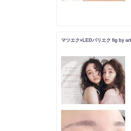
マツエク×LEDパリエク fig by a
まつげ・メイク
リラク
エステ