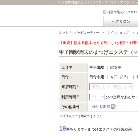
甲子園駅周辺のまつげエクステ（マツエク・アイラッシ
国内最大級のヘアサロ
ヘアサロン
ホットペッパービューティー
ネイル・まつげ
【重要】熊本県熊本地方で発生した地震の影響の
甲子園駅周辺のまつげエクステ（マ
甲子園駅
駅変更
エリア
日付
日付未定
今日（8/6）
来店時刻
指定なし
〜
指定なし
利用時間
分の空席があるサ
条件を追加
その他条件
※日付未定では指定できません
19
件あります - まつげエクステの検索結果