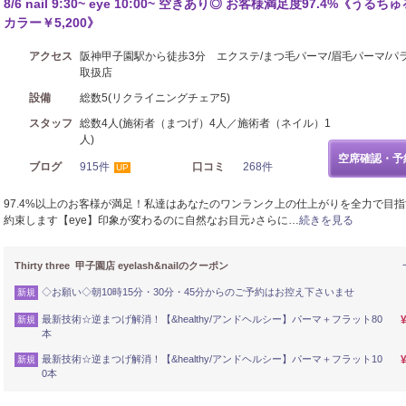
8/6 nail 9:30~ eye 10:00~ 空きあり◎ お客様満足度97.4%《うるち
カラー￥5,200》
アクセス
阪神甲子園駅から徒歩3分 エクステ/まつ毛パーマ/眉毛パーマ/パ
取扱店
設備
総数5(リクライニングチェア5)
スタッフ
総数4人(施術者（まつげ）4人／施術者（ネイル）1
人)
空席確認・予
ブログ
915件
口コミ
268件
UP
97.4%以上のお客様が満足！私達はあなたのワンランク上の仕上がりを全力で目
約束します【eye】印象が変わるのに自然なお目元♪さらに…
続きを見る
Thirty three 甲子園店 eyelash&nailのクーポン
◇お願い◇朝10時15分・30分・45分からのご予約はお控え下さいませ
新規
最新技術☆逆まつげ解消！【&healthy/アンドヘルシー】パーマ＋フラット80
新規
本
最新技術☆逆まつげ解消！【&healthy/アンドヘルシー】パーマ＋フラット10
新規
0本