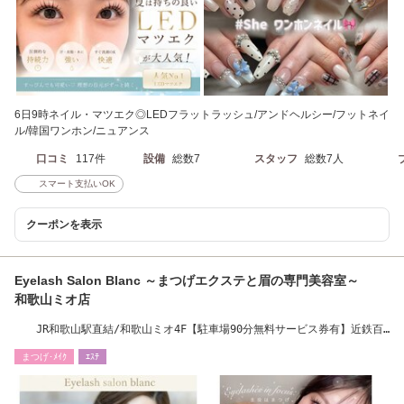
6日9時ネイル・マツエク◎LEDフラットラッシュ/アンドヘルシー/フットネイ
ル/韓国ワンホン/ニュアンス
口コミ
117件
設備
総数7
スタッフ
総数7人
スマート支払いOK
クーポンを表示
Eyelash Salon Blanc ～まつげエクステと眉の専門美容室～
和歌山ミオ店
JR和歌山駅直結/和歌山ミオ4F【駐車場90分無料サービス券有】近鉄百
貨店連絡口すぐ☆
まつげ･ﾒｲｸ
ｴｽﾃ