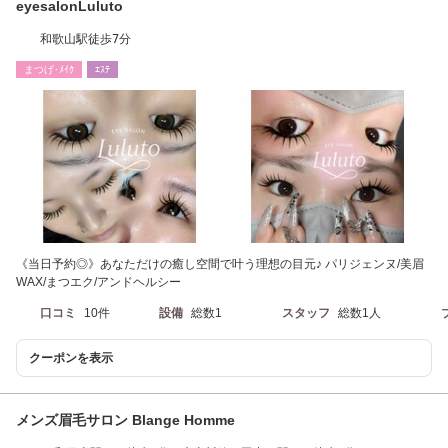
eyesalonLuluto
和歌山駅徒歩7分
まつげ･ﾒｲｸ
ｴｽﾃ
《当日予約◎》あなただけの癒し空間で叶う理想の目元♪ パリジェンヌ/美眉
WAX/まつエク/アンドヘルシー
口コミ
10件
設備
総数1
スタッフ
総数1人
クーポンを表示
メンズ眉毛サロン Blange Homme