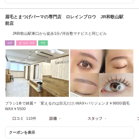
眉毛とまつげパーマの専門店 ロレインブロウ JR和歌山駅
前店
JR和歌山駅東口から徒歩1分/河合塾マナビスと同じビル
ｴｽﾃ
まつげ･ﾒｲｸ
ﾘﾗｸ
ブラシ1本で綺麗＊゜変えるのは目元だけ♪WAX×パリジェンヌ￥9800/眉毛
WAX￥5500
口コミ
110件
設備
-
スタッフ
-
クーポンを表示