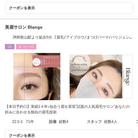
クーポンを表示
美眉サロン Blange
JR和歌山駅より徒歩5分 [眉毛/アイブロウ/まつげパーマ/パリジェンヌ
ラッシュリフト]
ｴｽﾃ
まつげ･ﾒｲｸ
【本日予約◎】実績1４年♪似合う眉を実現”話題の人気眉毛サロン”あなたの
好みに合わせる独自の眉毛技術
口コミ
71件
設備
総数4
スタッフ
総数4人
クーポンを表示