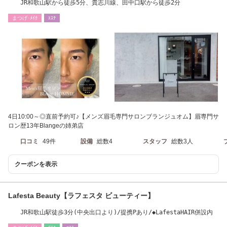
JR和歌山駅から徒歩5分、貴志川線、田中口駅から徒歩2分
まつげ･ﾒｲｸ
ｴｽﾃ
4日10:00～◎直前予約可♪【メンズ眉毛専門サロンブランジュオム】眉専門サ
ロン歴13年Blangeの姉弟店
口コミ
49件
設備
総数4
スタッフ
総数3人
クーポンを表示
Lafesta Beauty【ラフェスタ ビューティー】
JR和歌山駅徒歩3分(中央出口より)/提携Pあり/◆LafestaHAIR併設内