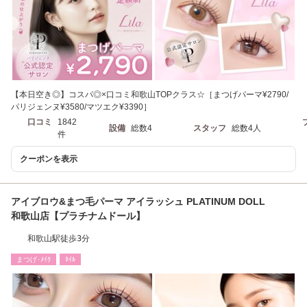
【本日空き◎】コスパ◎×口コミ和歌山TOPクラス☆［まつげパーマ¥2790/
パリジェンヌ¥3580/マツエク¥3390］
口コミ
1842
設備
総数4
スタッフ
総数4人
件
クーポンを表示
アイブロウ&まつ毛パーマ アイラッシュ PLATINUM DOLL
和歌山店【プラチナムドール】
和歌山駅徒歩3分
まつげ･ﾒｲｸ
ﾈｲﾙ