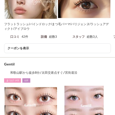
フラットラッシュ/バインドロック/まつ毛パーマ/パリジェンヌ/ラッシュアデ
ィクト/アイブロウ
口コミ
42件
設備
総数3
スタッフ
総数3人
クーポンを表示
Gentil
和歌山駅から徒歩8分/太田交差点すぐ/宮街道沿
まつげ･ﾒｲｸ
ｴｽﾃ