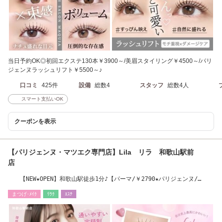
当日予約OK◎初回エクステ130本￥3900～/美眉スタイリング￥4500～/パリ
ジェンヌラッシュリフト￥5500～♪
口コミ
425件
設備
総数4
スタッフ
総数4人
スマート支払いOK
クーポンを表示
【パリジェンヌ・マツエク専門店】Lila リラ 和歌山駅前
店
【NEW★OPEN】和歌山駅徒歩1分♪【パーマ/￥2790★パリジェンヌ/
￥3580】
まつげ･ﾒｲｸ
ﾘﾗｸ
ｴｽﾃ