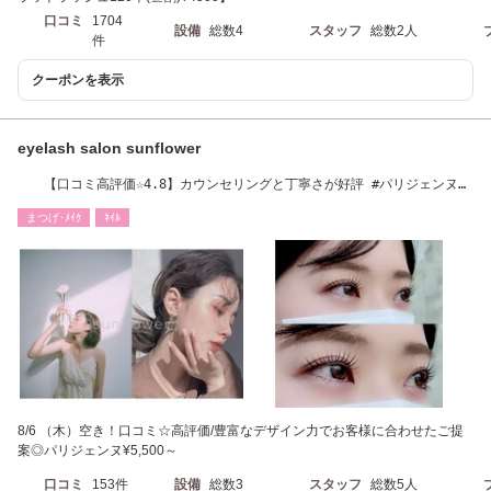
口コミ
1704
設備
総数4
スタッフ
総数2人
件
クーポンを表示
eyelash salon sunflower
【口コミ高評価☆4.8】カウンセリングと丁寧さが好評 #パリジェンヌラ
ッシュリフト#眉
まつげ･ﾒｲｸ
ﾈｲﾙ
8/6 （木）空き！口コミ☆高評価/豊富なデザイン力でお客様に合わせたご提
案◎パリジェンヌ¥5,500～
口コミ
153件
設備
総数3
スタッフ
総数5人