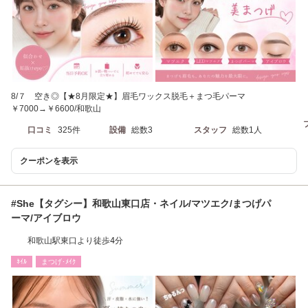
8/７ 空き◎【★8月限定★】眉毛ワックス脱毛＋まつ毛パーマ
￥7000→￥6600/和歌山
口コミ
325件
設備
総数3
スタッフ
総数1人
クーポンを表示
#She【タグシー】和歌山東口店・ネイル/マツエク/まつげパ
ーマ/アイブロウ
和歌山駅東口より徒歩4分
ﾈｲﾙ
まつげ･ﾒｲｸ