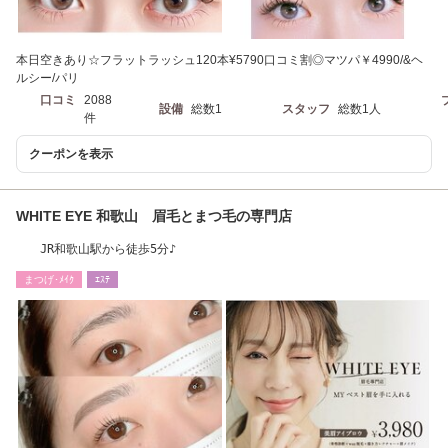
本日空きあり☆フラットラッシュ120本¥5790口コミ割◎マツパ￥4990/&ヘ
ルシー/パリ
口コミ
2088
設備
総数1
スタッフ
総数1人
件
クーポンを表示
WHITE EYE 和歌山 眉毛とまつ毛の専門店
JR和歌山駅から徒歩5分♪
まつげ･ﾒｲｸ
ｴｽﾃ