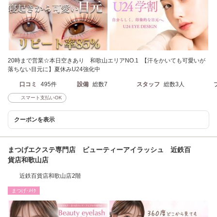
20時まで営業☆本日空きあり 和歌山エリアNO.1 【汗をかいても可愛いが
落ちない目元に】夏休みU24強化中
口コミ
495件
設備
総数7
スタッフ
総数3人
スマート支払いOK
クーポンを表示
まつげエクステ専門店 ビューティーアイラッシュ 近鉄百
貨店和歌山店
近鉄百貨店和歌山店2階
まつげ･ﾒｲｸ