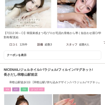
【7日12:30～◎】韓国束感まつ毛/プロが毛流れ骨格から導く似合わせ眉◎/学
割有/駅直結
口コミ
126件
設備
総数3
スタッフ
総数4人
クーポンを表示
NICENAIL/ジェルネイル/パラジェル/フィルイン/マグネット/
長さだし/和歌山駅前店
和歌山駅徒歩1分 [和歌山駅/持ち込みデザイン/パラジェル/マグネット
ネイル]
ﾈｲﾙ
ｴｽﾃ
ﾘﾗｸ
まつげ･ﾒｲｸ