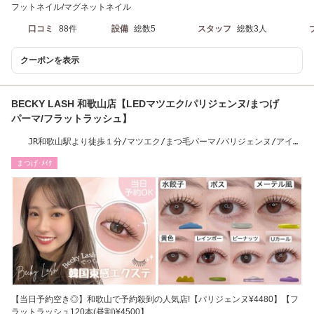
フットネイル/マグネットネイル
口コミ
88件
設備
総数5
スタッフ
総数3人
クーポンを表示
BECKY LASH 和歌山店【LEDマツエク/パリジェンヌ/まつげ
パーマ/フラットラッシュ】
JR和歌山駅より徒歩１分/マツエク/まつ毛パーマ/パリジェンヌ/アイブ
ロウ/美眉/和歌山
まつげ･ﾒｲｸ
【当日予約空き◎】和歌山で予約殺到の人気店!【パリジェンヌ¥4480】【フ
ラットラッシュ120本(昼割)¥4500】