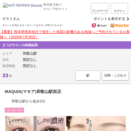
国内最大級の
サロン予約サイト
ブックマーク
ログイン
ゲストさん
ポイントを表示する
ポイントが1%たまる！ポイントはサロン予約でつかえる！
【重要】熊本県熊本地方で発生した地震の影響のある地域へご予約されているお客
様へ（2026年7月28日）
まつげサロンの検索結果
和歌山駅
エリア
指定なし
日付
指定なし
来店時刻
33
駅
日時・こだわり
件
MAQUIA(マキア)和歌山駅前店
和歌山駅から徒歩2分
まつげ･ﾒｲｸ