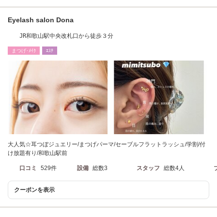
Eyelash salon Dona
JR和歌山駅中央改札口から徒歩３分
まつげ･ﾒｲｸ
ｴｽﾃ
大人気☆耳つぼジュエリー/まつげパーマ/セーブルフラットラッシュ/学割/付
け放題有り/和歌山駅前
口コミ
529件
設備
総数3
スタッフ
総数4人
クーポンを表示