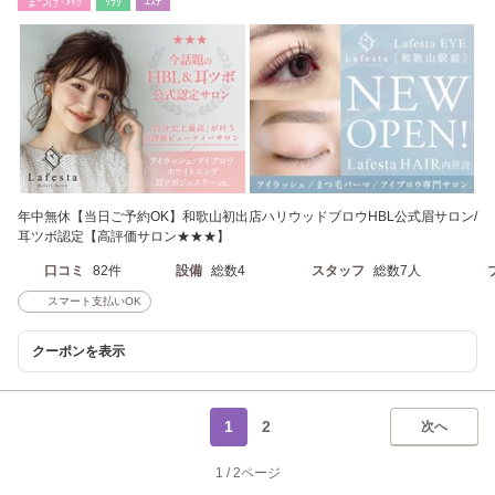
まつげ･ﾒｲｸ
ﾘﾗｸ
ｴｽﾃ
年中無休【当日ご予約OK】和歌山初出店ハリウッドブロウHBL公式眉サロン/
耳ツボ認定【高評価サロン★★★】
口コミ
82件
設備
総数4
スタッフ
総数7人
スマート支払いOK
クーポンを表示
1
2
次へ
1
/
2ページ