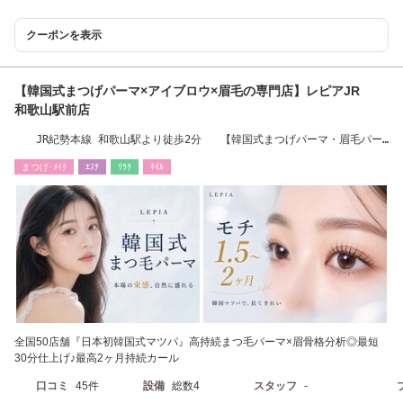
クーポンを表示
【韓国式まつげパーマ×アイブロウ×眉毛の専門店】レピアJR
和歌山駅前店
JR紀勢本線 和歌山駅より徒歩2分 【韓国式まつげパーマ・眉毛パー
マ・アイブロウ】
まつげ･ﾒｲｸ
ｴｽﾃ
ﾘﾗｸ
ﾈｲﾙ
全国50店舗『日本初韓国式マツパ』高持続まつ毛パーマ×眉骨格分析◎最短
30分仕上げ♪最高2ヶ月持続カール
口コミ
45件
設備
総数4
スタッフ
-