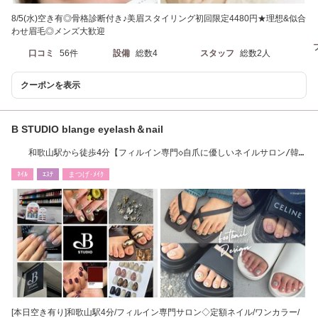
8/5(水)空き有◎骨格診断付き♪美眉スタイリング初回限定4480円★理想&似合
わせ眉毛◎メンズ大歓迎
口コミ
56件
設備
総数4
スタッフ
総数2人
クーポンを表示
B STUDIO blange eyelash＆nail
和歌山駅から徒歩4分【フィルイン専門◇自爪に優しいネイルサロン/韓
国ジェルネイル】
ﾈｲﾙ
ｴｽﾃ
まつげ･ﾒｲｸ
[本日空き有り]和歌山駅4分/フィルイン専門サロン◇定額ネイル/ワンカラー/