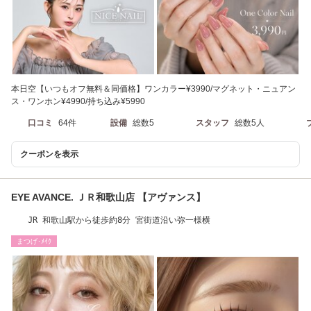
本日空【いつもオフ無料＆同価格】ワンカラー¥3990/マグネット・ニュアン
ス・ワンホン¥4990/持ち込み¥5990
口コミ
64件
設備
総数5
スタッフ
総数5人
クーポンを表示
EYE AVANCE. ＪＲ和歌山店 【アヴァンス】
JR 和歌山駅から徒歩約8分 宮街道沿い弥一様横
まつげ･ﾒｲｸ