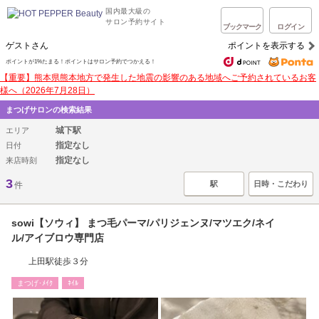
国内最大級の
サロン予約サイト
ブックマーク
ログイン
ゲストさん
ポイントを表示する
ポイントが1%たまる！ポイントはサロン予約でつかえる！
【重要】熊本県熊本地方で発生した地震の影響のある地域へご予約されているお客
様へ（2026年7月28日）
まつげサロンの検索結果
城下駅
エリア
指定なし
日付
指定なし
来店時刻
3
駅
日時・こだわり
件
sowi【ソウィ】 まつ毛パーマ/パリジェンヌ/マツエク/ネイ
ル/アイブロウ専門店
上田駅徒歩３分
まつげ･ﾒｲｸ
ﾈｲﾙ