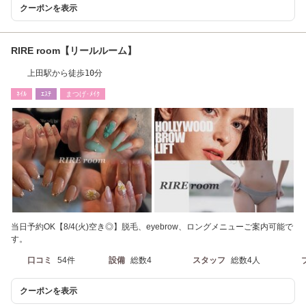
クーポンを表示
RIRE room【リールルーム】
上田駅から徒歩10分
ﾈｲﾙ
ｴｽﾃ
まつげ･ﾒｲｸ
当日予約OK【8/4(火)空き◎】脱毛、eyebrow、ロングメニューご案内可能で
す。
口コミ
54件
設備
総数4
スタッフ
総数4人
クーポンを表示