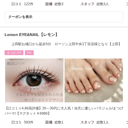
口コミ
122件
設備
総数3
スタッフ
総数3人
クーポンを表示
Lemon EYE&NAIL【レモン】
上田駅お城口から徒歩5分 ローソン上田中央1丁目店様となり【上田】
まつげ･ﾒｲｸ
ﾈｲﾙ
【口コミ☆4.86高評価】20～30代に大人気！自爪に優しいパラジェル/まつげ
パーマ/【マグネット￥6980】
口コミ
593件
設備
総数1
スタッフ
総数1人