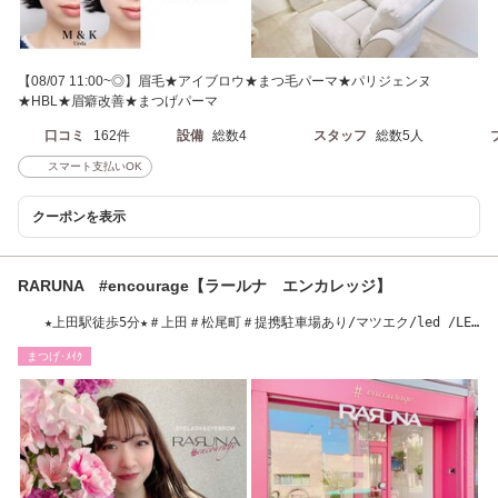
【08/07 11:00~◎】眉毛★アイブロウ★まつ毛パーマ★パリジェンヌ
★HBL★眉癖改善★まつげパーマ
口コミ
162件
設備
総数4
スタッフ
総数5人
スマート支払いOK
クーポンを表示
RARUNA #encourage【ラールナ エンカレッジ】
★上田駅徒歩5分★＃上田＃松尾町＃提携駐車場あり/マツエク/led /LED
エクステ/まつげ
まつげ･ﾒｲｸ