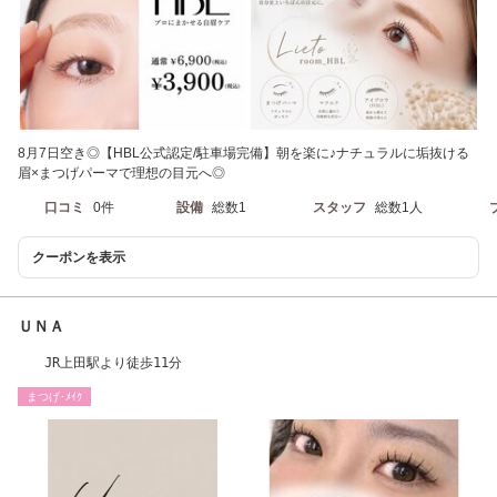
8月7日空き◎【HBL公式認定/駐車場完備】朝を楽に♪ナチュラルに垢抜ける
眉×まつげパーマで理想の目元へ◎
口コミ
0件
設備
総数1
スタッフ
総数1人
クーポンを表示
ＵＮＡ
JR上田駅より徒歩11分
まつげ･ﾒｲｸ