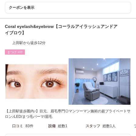
クーポンを表示
Coral eyelash&eyebrow【コーラルアイラッシュアンドア
イブロウ】
上田駅から徒歩12分
まつげ･ﾒｲｸ
【上田駅徒歩圏内♪】目元、眉毛専門◎マンツーマン施術の超プライベートサ
ロン♪LED/まつ毛パーマ/眉毛
口コミ
83件
設備
総数1
スタッフ
総数1人