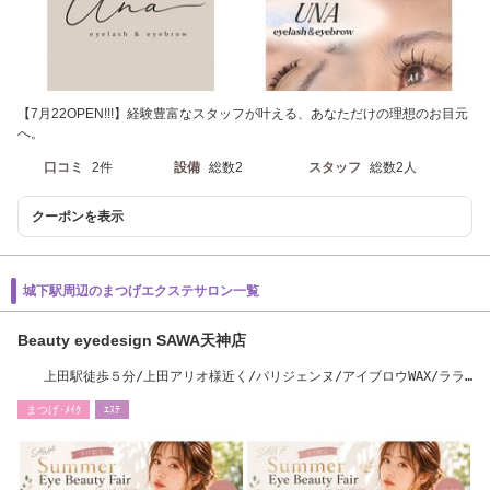
【7月22OPEN!!!】経験豊富なスタッフが叶える、あなただけの理想のお目元
へ。
口コミ
2件
設備
総数2
スタッフ
総数2人
クーポンを表示
城下駅周辺のまつげエクステサロン一覧
Beauty eyedesign SAWA天神店
上田駅徒歩５分/上田アリオ様近く/パリジェンヌ/アイブロウWAX/ララ
ピール
まつげ･ﾒｲｸ
ｴｽﾃ