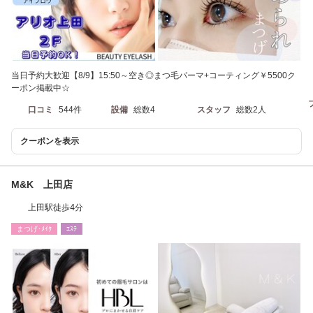
当日予約大歓迎【8/9】15:50～空き◎まつ毛パーマ+コーティング￥5500ク
ーポン掲載中☆
口コミ
544件
設備
総数4
スタッフ
総数2人
クーポンを表示
M&K 上田店
上田駅徒歩4分
まつげ･ﾒｲｸ
ｴｽﾃ