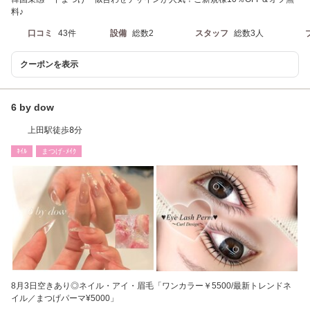
料♪
口コミ
43件
設備
総数2
スタッフ
総数3人
クーポンを表示
6 by dow
上田駅徒歩8分
ﾈｲﾙ
まつげ･ﾒｲｸ
8月3日空きあり◎ネイル・アイ・眉毛「ワンカラー￥5500/最新トレンドネ
イル／まつげパーマ¥5000」