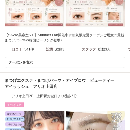
【SAWA美容室２F】Summer Fair開催中☆新規限定夏クーポンご用意☆最新
まつげパーマや韓国ピーリング登場♪
口コミ
541件
設備
総数3
スタッフ
総数3人
クーポンを表示
まつげエクステ・まつげパーマ・アイブロウ ビューティー
アイラッシュ アリオ上田店
アリオ上田2F 上田駅お城口より徒歩5分
まつげ･ﾒｲｸ