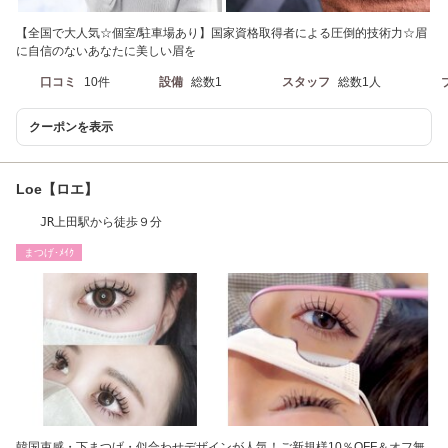
【全国で大人気☆個室/駐車場あり】国家資格取得者による圧倒的技術力☆眉
に自信のないあなたに美しい眉を
口コミ
10件
設備
総数1
スタッフ
総数1人
クーポンを表示
Loe【ロエ】
JR上田駅から徒歩９分
まつげ･ﾒｲｸ
韓国束感・下まつげ・似合わせデザインが人気！ご新規様10％OFF＆オフ無