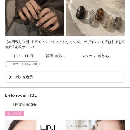
【本日残り1枠】上田でトレンドネイルならsowi。デザイン力で選ばれるお洒
落女子必見サロン♪
口コミ
112件
設備
総数3
スタッフ
総数3人
スマート支払いOK
クーポンを表示
Lieto room_HBL
上田駅徒歩15分
まつげ･ﾒｲｸ