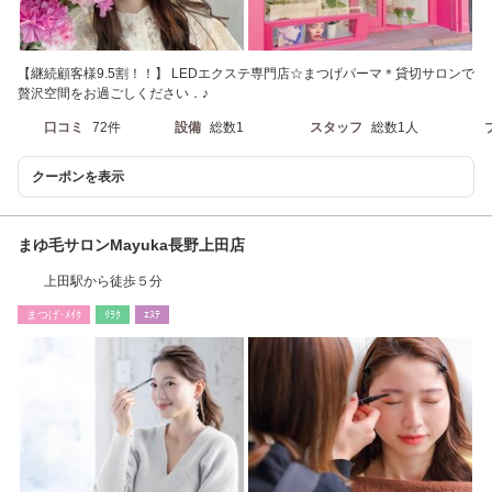
【継続顧客様9.5割！！】 LEDエクステ専門店☆まつげパーマ＊貸切サロンで
贅沢空間をお過ごしください．♪
口コミ
72件
設備
総数1
スタッフ
総数1人
クーポンを表示
まゆ毛サロンMayuka長野上田店
上田駅から徒歩５分
まつげ･ﾒｲｸ
ﾘﾗｸ
ｴｽﾃ