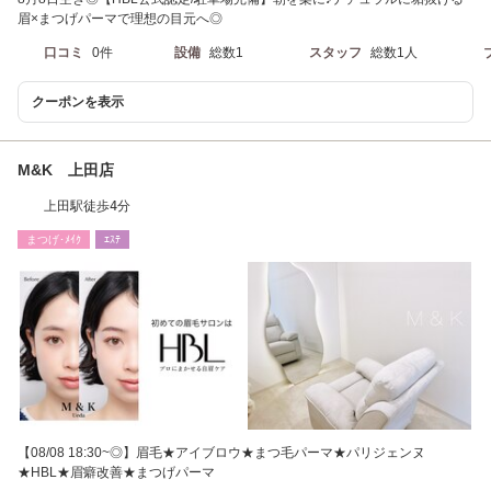
眉×まつげパーマで理想の目元へ◎
口コミ
0件
設備
総数1
スタッフ
総数1人
クーポンを表示
M&K 上田店
上田駅徒歩4分
まつげ･ﾒｲｸ
ｴｽﾃ
【08/08 18:30~◎】眉毛★アイブロウ★まつ毛パーマ★パリジェンヌ
★HBL★眉癖改善★まつげパーマ