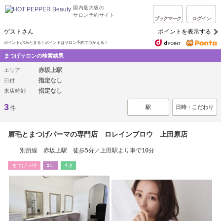
国内最大級の
サロン予約サイト
ブックマーク
ログイン
ゲストさん
ポイントを表示する
ポイントが1%たまる！ポイントはサロン予約でつかえる！
まつげサロンの検索結果
赤坂上駅
エリア
指定なし
日付
指定なし
来店時刻
3
駅
日時・こだわり
件
眉毛とまつげパーマの専門店 ロレインブロウ 上田原店
別所線 赤坂上駅 徒歩5分／上田駅より車で10分
まつげ･ﾒｲｸ
ｴｽﾃ
ﾘﾗｸ