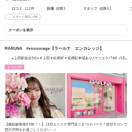
口コミ
112件
設備
総数3
スタッフ
総数4人
スマート支払いOK
クーポンを表示
RARUNA #encourage【ラールナ エンカレッジ】
★上田駅徒歩5分★＃上田＃松尾町＃提携駐車場あり/マツエク/led /LED
エクステ/まつげ
まつげ･ﾒｲｸ
【継続顧客様9.5割！！】 LEDエクステ専門店☆まつげパーマ＊貸切サロンで
贅沢空間をお過ごしください．♪