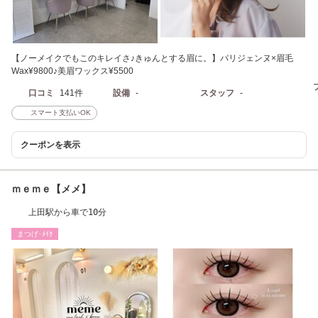
【ノーメイクでもこのキレイさ♪きゅんとする眉に。】パリジェンヌ×眉毛
Wax¥9800♪美眉ワックス¥5500
口コミ
141件
設備
-
スタッフ
-
スマート支払いOK
クーポンを表示
ｍｅｍｅ【メメ】
上田駅から車で10分
まつげ･ﾒｲｸ