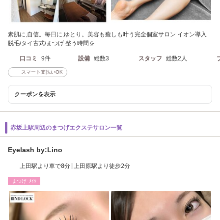
素肌に,自信。毎日に,ゆとり。美容も癒しも叶う完全個室サロン イオン導入
脱毛/タイ古式/まつげ 整う時間を
口コミ
9件
設備
総数3
スタッフ
総数2人
スマート支払いOK
クーポンを表示
赤坂上駅周辺のまつげエクステサロン一覧
Eyelash by:Lino
上田駅より車で8分|上田原駅より徒歩2分
まつげ･ﾒｲｸ