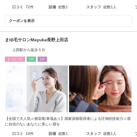
口コミ
72件
設備
総数1
スタッフ
総数1人
クーポンを表示
まゆ毛サロンMayuka長野上田店
上田駅から徒歩５分
まつげ･ﾒｲｸ
ﾘﾗｸ
ｴｽﾃ
【全国で大人気☆個室/駐車場あり】国家資格取得者による圧倒的技術力☆眉
に自信のないあなたに美しい眉を
口コミ
10件
設備
総数1
スタッフ
総数1人