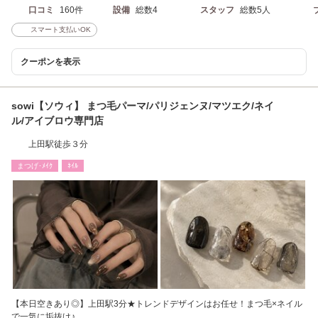
口コミ
160件
設備
総数4
スタッフ
総数5人
スマート支払いOK
クーポンを表示
sowi【ソウィ】 まつ毛パーマ/パリジェンヌ/マツエク/ネイ
ル/アイブロウ専門店
上田駅徒歩３分
まつげ･ﾒｲｸ
ﾈｲﾙ
【本日空きあり◎】上田駅3分★トレンドデザインはお任せ！まつ毛×ネイル
で一気に垢抜け♪