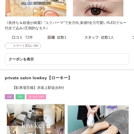
《長持ち＆経過が綺麗》“エクパーマ”で全方向,束感!!全力可愛い!!LEDグルー
代全て込み♪圧倒的なモチ♪
口コミ
72件
設備
総数1
スタッフ
総数1人
スマート支払いOK
クーポンを表示
private salon lowkey【ローキー】
【駐車場完備】赤坂上駅徒歩8分
ｴｽﾃ
ﾘﾗｸ
まつげ･ﾒｲｸ