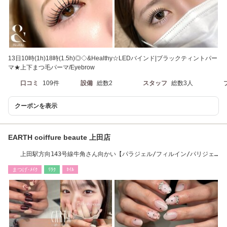
13日10時(1h)18時(1.5h)◎◇&Healthy☆LEDバインド|ブラックティントパー
マ★上下まつ毛パーマ/Eyebrow
口コミ
109件
設備
総数2
スタッフ
総数3人
クーポンを表示
EARTH coiffure beaute 上田店
上田駅方向143号線牛角さん向かい【パラジェル/フィルイン/パリジェ
ンヌ/アイブロウ】
まつげ･ﾒｲｸ
ﾘﾗｸ
ﾈｲﾙ