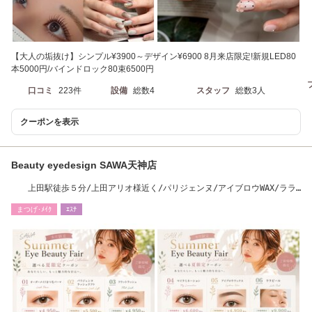
【大人の垢抜け】シンプル¥3900～デザイン¥6900 8月来店限定!新規LED80
本5000円/バインドロック80束6500円
口コミ
223件
設備
総数4
スタッフ
総数3人
クーポンを表示
Beauty eyedesign SAWA天神店
上田駅徒歩５分/上田アリオ様近く/パリジェンヌ/アイブロウWAX/ララ
ピール
まつげ･ﾒｲｸ
ｴｽﾃ