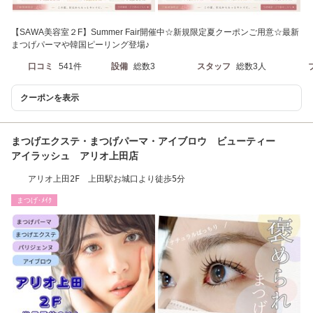
【SAWA美容室２F】Summer Fair開催中☆新規限定夏クーポンご用意☆最新
まつげパーマや韓国ピーリング登場♪
口コミ
541件
設備
総数3
スタッフ
総数3人
クーポンを表示
まつげエクステ・まつげパーマ・アイブロウ ビューティー
アイラッシュ アリオ上田店
アリオ上田2F 上田駅お城口より徒歩5分
まつげ･ﾒｲｸ