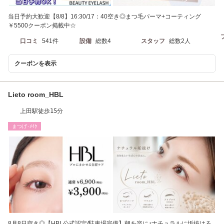
当日予約大歓迎【8/8】16:30/17：40空き◎まつ毛パーマ+コーティング
￥5500クーポン掲載中☆
口コミ
541件
設備
総数4
スタッフ
総数2人
クーポンを表示
Lieto room_HBL
上田駅徒歩15分
まつげ･ﾒｲｸ
8月8日空き◎【HBL公式認定/駐車場完備】朝を楽に♪ナチュラルに垢抜ける