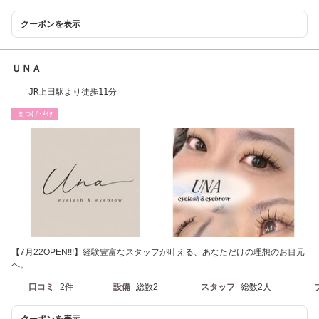
クーポンを表示
ＵＮＡ
JR上田駅より徒歩11分
まつげ･ﾒｲｸ
【7月22OPEN!!!】経験豊富なスタッフが叶える、あなただけの理想のお目元
へ。
口コミ
2件
設備
総数2
スタッフ
総数2人
クーポンを表示