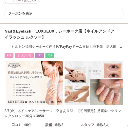
スマート支払いOK
クーポンを表示
Nail＆Eyelash LUXUEUX．シーホーク店【ネイルアンドア
イラッシュ ルクソー】
ヒルトン福岡シーホーク内４F/PayPayドーム直結！地下鉄「唐人町」駅
より徒歩20分
ﾈｲﾙ
まつげ･ﾒｲｸ
ｴｽﾃ
ﾘﾗｸ
8/7(金）ネイルケア/マッサージ 空きあり◎ 【初回限定】足裏集中☆リフ
レクソロジー30分￥3850
口コミ
46件
設備
総数3
スタッフ
総数3人