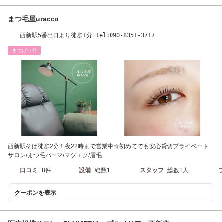
まつ毛屋uracco
西新駅5番出口より徒歩1分 tel:090-8351-3717
まつげ･ﾒｲｸ
西新駅そば徒歩2分！夜22時まで営業中☆初めてでも安心貸切プライベート
サロン/まつ毛パーマ/マツエク/眉毛
口コミ
8件
設備
総数1
スタッフ
総数1人
クーポンを表示