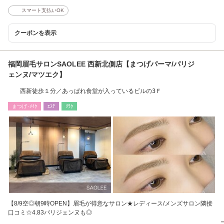
スマート支払いOK
クーポンを表示
福岡眉毛サロンSAOLEE 西新北側店【まつげパーマ/パリジ
ェンヌ/マツエク】
西新徒歩１分／あっぱれ食堂が入っているビルの3Ｆ
まつげ･ﾒｲｸ
ｴｽﾃ
ﾘﾗｸ
【8/9空◎朝9時OPEN】眉毛が得意なサロン★レディース/メンズサロン隣接
口コミ☆4.83パリジェンヌも◎