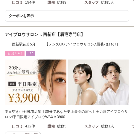
口コミ
194件
設備
総数9
スタッフ
総数5人
クーポンを表示
アイブロウサロン i. 西新店【眉毛専門店】
西新駅徒歩5分 [メンズOK/アイブロウサロン/眉毛/まゆげ］
まつげ･ﾒｲｸ
ｴｽﾃ
本日空き〇全国70店舗【30分であなた史上最高の眉へ】実力派アイブロウサ
ロン/平日限定アイブロウWAX￥3900
口コミ
412件
設備
総数5
スタッフ
総数1人