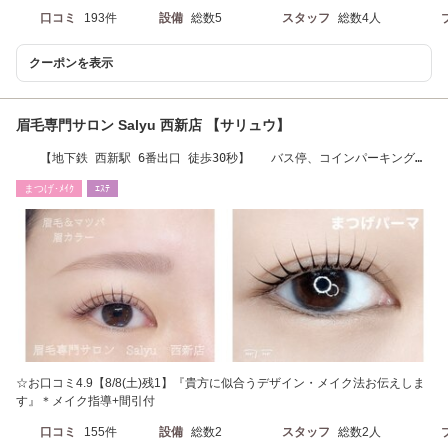
口コミ
193件
設備
総数5
スタッフ
総数4人
クーポンを表示
眉毛専門サロン Salyu 西新店 【サリュウ】
【地下鉄 西新駅 6番出口 徒歩30秒】 バス停、コインパーキング近
隣あり
まつげ･ﾒｲｸ
ｴｽﾃ
☆お口コミ4.9【8/8(土)残1】『貴方に似合うデザイン・メイク法お伝えしま
す』＊メイク指導+間引付
口コミ
155件
設備
総数2
スタッフ
総数2人