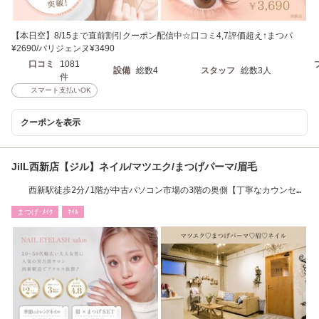
【本日空】8/15まで直前割引クーポン配信中☆口コミ4,7評価超え↑まつパ
¥2690/パリジェンヌ¥3490
口コミ
1081
設備
総数4
スタッフ
総数3人
件
スマート支払いOK
クーポンを表示
JilL西新店【ジル】ネイル/マツエク/まつげパーマ/眉毛
西新駅徒歩2分/1階が中古パソコン市場の3階の奥側【丁寧なカウンセリ
ング×高技術】
まつげ･ﾒｲｸ
ﾈｲﾙ