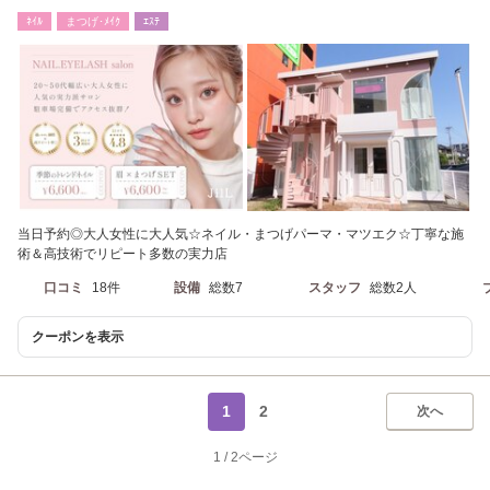
パーマ・ネイル》
ﾈｲﾙ
まつげ･ﾒｲｸ
ｴｽﾃ
当日予約◎大人女性に大人気☆ネイル・まつげパーマ・マツエク☆丁寧な施
術＆高技術でリピート多数の実力店
口コミ
18件
設備
総数7
スタッフ
総数2人
クーポンを表示
1
2
次へ
1
/
2ページ