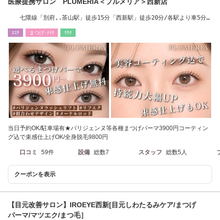
医療提携サロン PLUMERIA＜プルメリア＞西新店
七隈線「別府,.茶山駅」徒歩15分「西新駅」徒歩20分/各駅より車5分/
荒江バス停徒歩1分
ｴｽﾃ
まつげ･ﾒｲｸ
ﾘﾗｸ
当日予約OK/駐車場有★パリジェンヌ等各種まつげパーマ3900円コーティン
グ込で束感仕上げOK/全身脱毛9800円
口コミ
59件
設備
総数7
スタッフ
総数5人
クーポンを表示
【目元改善サロン】IROEYE西新[目元しわたるみケア/まつげ
パーマ/マツエク/まつ毛］