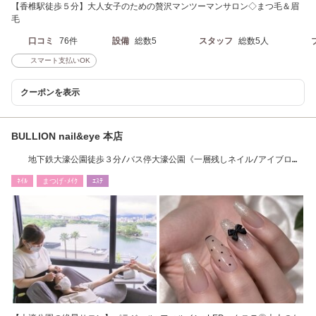
【香椎駅徒歩５分】大人女子のための贅沢マンツーマンサロン◇まつ毛＆眉
毛
口コミ
76件
設備
総数5
スタッフ
総数5人
スマート支払いOK
クーポンを表示
BULLION nail&eye 本店
地下鉄大濠公園徒歩３分/バス停大濠公園《一層残しネイル/アイブロ
ウ/LEDエクステ》
ﾈｲﾙ
まつげ･ﾒｲｸ
ｴｽﾃ