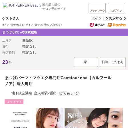
国内最大級の
サロン予約サイト
ブックマーク
ログイン
ゲストさん
ポイントを表示する
ポイントが1%たまる！ポイントはサロン予約でつかえる！
まつげサロンの検索結果
西新駅
エリア
指定なし
日付
指定なし
来店時刻
23
駅
日時・こだわり
件
まつげパーマ・マツエク専門店Carrefour noa【カルフール
ノア】唐人町店
地下鉄空港線 唐人町駅2番出口から徒歩1分
まつげ･ﾒｲｸ