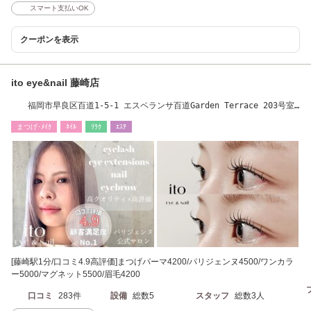
スマート支払いOK
クーポンを表示
ito eye&nail 藤崎店
福岡市早良区百道1-5-1 エスペランサ百道Garden Terrace 203号室
[ネイル/パラシェル]
まつげ･ﾒｲｸ
ﾈｲﾙ
ﾘﾗｸ
ｴｽﾃ
[藤崎駅1分/口コミ4.9高評価]まつげパーマ4200/パリジェンヌ4500/ワンカラ
ー5000/マグネット5500/眉毛4200
口コミ
283件
設備
総数5
スタッフ
総数3人