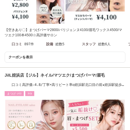
【空きあり〇】まつげパーマ2800/パリジェンヌ4100/眉毛ワックス4500/マ
ツエク100本4500☆高評価サロン
口コミ
897件
設備
総数5
スタッフ
総数6人
クーポンを表示
JilL姪浜店【ジル】ネイル/マツエク/まつげパーマ/眉毛
口コミ高評価☆4.8/丁寧×高リピート率◎姪浜駅北口目の前★姪浜駅徒歩１
分(西区姪浜)
まつげ･ﾒｲｸ
ﾈｲﾙ