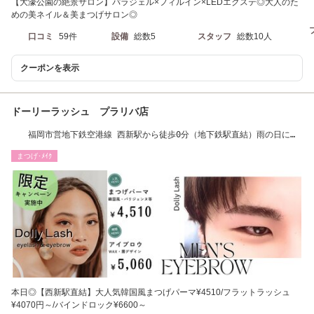
【大濠公園の絶景サロン】パラジェル×フィルイン×LEDエクステ◎大人のた
めの美ネイル＆美まつげサロン◎
口コミ
59件
設備
総数5
スタッフ
総数10人
クーポンを表示
ドーリーラッシュ プラリバ店
福岡市営地下鉄空港線 西新駅から徒歩0分（地下鉄駅直結）雨の日にも
便利♪
まつげ･ﾒｲｸ
本日◎【西新駅直結】大人気韓国風まつげパーマ¥4510/フラットラッシュ
¥4070円～/バインドロック¥6600～