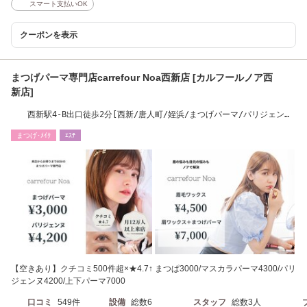
スマート支払いOK
クーポンを表示
まつげパーマ専門店carrefour Noa西新店 [カルフールノア西
新店]
西新駅4-B出口徒歩2分[西新/唐人町/姪浜/まつげパーマ/パリジェン
ヌ/眉毛ワックス]
まつげ･ﾒｲｸ
ｴｽﾃ
【空きあり】クチコミ500件超×★4.7↑ まつぱ3000/マスカラパーマ4300/パリ
ジェンヌ4200/上下パーマ7000
口コミ
549件
設備
総数6
スタッフ
総数3人