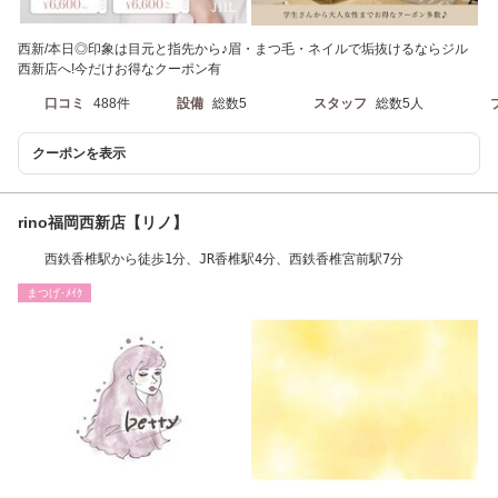
西新/本日◎印象は目元と指先から♪眉・まつ毛・ネイルで垢抜けるならジル
西新店へ!今だけお得なクーポン有
口コミ
488件
設備
総数5
スタッフ
総数5人
クーポンを表示
rino福岡西新店【リノ】
西鉄香椎駅から徒歩1分、JR香椎駅4分、西鉄香椎宮前駅7分
まつげ･ﾒｲｸ