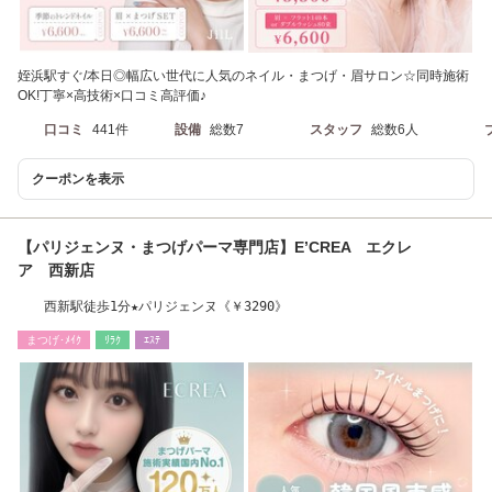
姪浜駅すぐ/本日◎幅広い世代に人気のネイル・まつげ・眉サロン☆同時施術
OK!丁寧×高技術×口コミ高評価♪
口コミ
441件
設備
総数7
スタッフ
総数6人
クーポンを表示
【パリジェンヌ・まつげパーマ専門店】E’CREA エクレ
ア 西新店
西新駅徒歩1分★パリジェンヌ《￥3290》
まつげ･ﾒｲｸ
ﾘﾗｸ
ｴｽﾃ