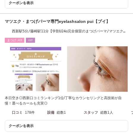
クーポンを表示
マツエク・まつげパーマ専門eyelashsalon pui【プイ】
西新駅5分/藤崎駅11分【学割U24◎完全個室のまつげパーマ/マツエク専
門サロン】
まつげ･ﾒｲｸ
ｴｽﾃ
本日空き◎西新口コミランキング1位/丁寧なカウンセリングと高技術が自
慢！選べるカールも充実◎
口コミ
178件
設備
総数1
スタッフ
総数1人
クーポンを表示