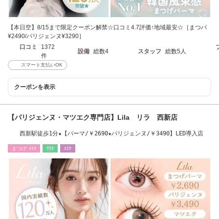
【本日空】8/15まで限定クーポン解禁☆口コミ4.7評価↑地域最安☆［まつパ
¥2490/パリジェンヌ¥3290］
口コミ
1372
設備
総数4
スタッフ
総数5人
件
スマート支払いOK
クーポンを表示
【パリジェンヌ・マツエク専門店】Lila リラ 西新店
西新駅徒歩1分★【パーマ/￥2690★パリジェンヌ/￥3490】LED導入店
まつげ･ﾒｲｸ
ﾘﾗｸ
ｴｽﾃ