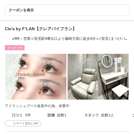
クーポンを表示
Cle'a by F’LAN【クレアバイフラン】
★9時～営業≪室見駅4番出口より藤崎方面に徒歩4分≫/室見/まつげパー
マ/パリジェンヌ
まつげ･ﾒｲｸ
アイラッシュブース改装中の為、休業中
口コミ
5件
設備
総数1
スタッフ
総数1人
スマート支払いOK