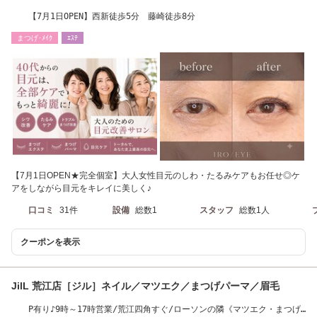
【7月1日OPEN】西新徒歩5分 藤崎徒歩8分
まつげ･ﾒｲｸ
ｴｽﾃ
【7月1日OPEN★完全個室】大人女性目元のしわ・たるみケアもお任せ◎ケ
アをしながら目元をキレイに美しく♪
口コミ
31件
設備
総数1
スタッフ
総数1人
クーポンを表示
JilL 荒江店［ジル］ネイル／マツエク／まつげパーマ／眉毛
P有り♪9時～17時営業/荒江四角すぐ/ローソンの隣《マツエク・まつげ