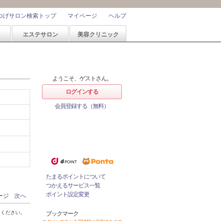
つげサロン検索トップ
マイページ
ヘルプ
ン
エステサロン
美容クリニック
ようこそ、ゲストさん。
ログインする
会員登録する（無料）
ホットペッパービューティーなら
1%
ポイントが
たまる！
ためたポイントをつかっておとく
にサロンをネット予約！
たまるポイントについて
つかえるサービス一覧
ポイント設定変更
ページ
次へ
てください。
ブックマーク