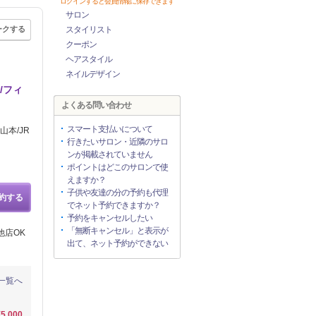
ログインすると会員情報に保存できます
サロン
ークする
スタイリスト
クーポン
ヘアスタイル
ネイルデザイン
/フィ
よくある問い合わせ
スマート支払いについて
本/JR
行きたいサロン・近隣のサロ
ンが掲載されていません
ポイントはどこのサロンで使
えますか？
子供や友達の分の予約も代理
約する
でネット予約できますか？
予約をキャンセルしたい
「無断キャンセル」と表示が
他店OK
出て、ネット予約ができない
一覧へ
¥5,000