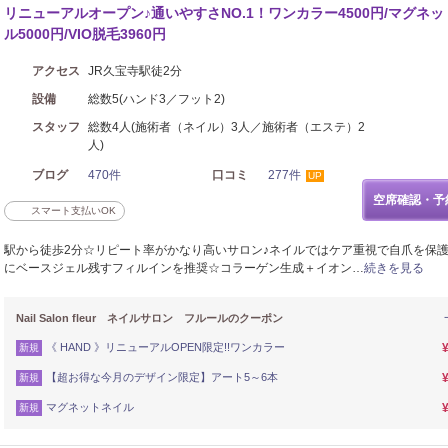
リニューアルオープン♪通いやすさNO.1！ワンカラー4500円/マグネ
ル5000円/VIO脱毛3960円
アクセス
JR久宝寺駅徒2分
設備
総数5(ハンド3／フット2)
スタッフ
総数4人(施術者（ネイル）3人／施術者（エステ）2
人)
ブログ
470件
口コミ
277件
UP
空席確認・予
スマート支払いOK
駅から徒歩2分☆リピート率がかなり高いサロン♪ネイルではケア重視で自爪を保
にベースジェル残すフィルインを推奨☆コラーゲン生成＋イオン…
続きを見る
Nail Salon fleur ネイルサロン フルールのクーポン
《 HAND 》リニューアルOPEN限定!!ワンカラー
新規
【超お得な今月のデザイン限定】アート5～6本
新規
マグネットネイル
新規