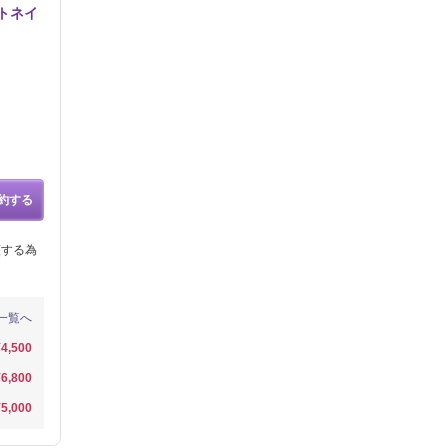
ットネイ
約する
護する為
一覧へ
¥4,500
¥6,800
¥5,000