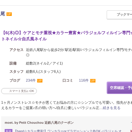
八尾
UP
ブックマ
【6(木)◎】ケアとモチ重視★カラー豊富★パラジェルフィルイン専門
トネイル☆自爪風ネイル
アクセス
近鉄八尾駅から徒歩2分/ 駅近/駅前/パラジェルフィルイン専門/モ
◎
設備
総数2(ネイル2／アイ1)
スタッフ
総数6人(スタッフ6人)
ブログ
234件
口コミ
116件
UP
UP
空席確認・予
スマート支払いOK
1ヶ月ノンストレス☆モチが悪くてお悩みの方に☆シンプルでも可愛い。指先がき
えるカラーをご提案♪爪の弱い方へ/自爪に優しいパラジェル正…
続きを見る
moet. by Petit Chouchou 近鉄八尾のクーポン
【hand☆カラー豊富!】ワンカラーorグラデーション２色OK パラジェル オ
新規