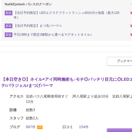
Nail&Eyelash パレスのクーポン
【当日予約限定】LEDエクステフラットラッシュ60分付け放題（最大120
新規
本）
【当日予約限定】まつ毛パーマ☆
新規
平日18時まで限定2種類から選べるマグネットネイル♪
新規
ブックマ
【本日空き◎】ネイル×アイ同時施術も♪モチ◎パッチリ目元に◎LED
テ/パラジェル/まつげパーマ
アクセス
近鉄バス八尾郵便局前すぐ JR八尾駅より徒歩10分 近鉄八尾駅
12分
設備
総数3
スタッフ
総数2人
ブログ
687件
口コミ
154件
UP