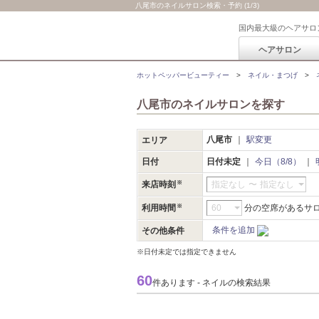
八尾市のネイルサロン検索・予約 (1/3)
国内最大級のヘアサロ
ヘアサロン
ホットペッパービューティー
ネイル・まつげ
八尾市のネイルサロンを探す
八尾市
駅変更
エリア
日付
日付未定
今日（8/8）
来店時刻
指定なし
〜
指定なし
利用時間
分の空席があるサ
条件を追加
その他条件
※日付未定では指定できません
60
件あります - ネイルの検索結果