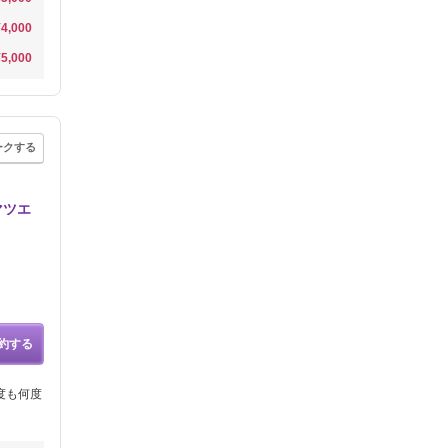
¥4,000
¥5,000
ークする
マツエ
約する
度も何度