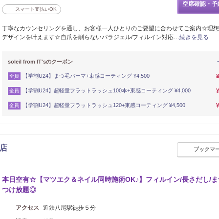
空席確認・予
スマート支払いOK
丁寧なカウンセリングを通し、お客様一人ひとりのご要望に合わせてご案内☆理想
デザインを叶えます☆自爪を削らないパラジェル/フィルイン対応…
続きを見る
soleil from IT'sのクーポン
【学割U24】まつ毛パーマ+束感コーティング ¥4,500
全員
【学割U24】超軽量フラットラッシュ100本+束感コーティング ¥4,000
全員
【学割U24】超軽量フラットラッシュ120+束感コーティング ¥4,500
全員
尾店
ブックマ
本日空有☆【マツエク＆ネイル同時施術OK♪】フィルイン/長さだし/
つけ放題◎
アクセス
近鉄八尾駅徒歩５分