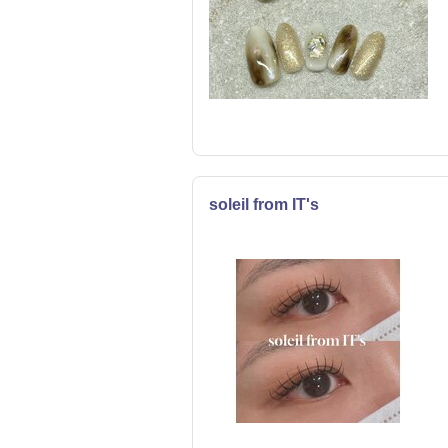
soleil from IT's
ネイル
まつげ・メイク