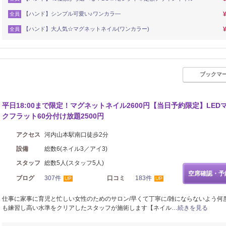
【ハンド】シンプル可愛い♪ワンカラ―
全員
【ハンド】大人気☆マグネットネイル(ワンカラー)
全員
ブックマ
まつげ・メイク
平日18:00まで限定！マグネットネイル2600円【当日予約限定】LED
クフラット60分付け放題2500円
アクセス
河内山本駅南口徒歩2分
設備
総数6(ネイル3／アイ3)
スタッフ
総数5人(スタッフ5人)
空席確認・予
ブログ
307件
口コミ
183件
UP
UP
仕事に家事に育児と忙しい女性のためのサロン/早くて丁寧に/雑にならないよう何
も練習し高い水準をクリアしたスタッフが施術します【ネイル…
続きを見る