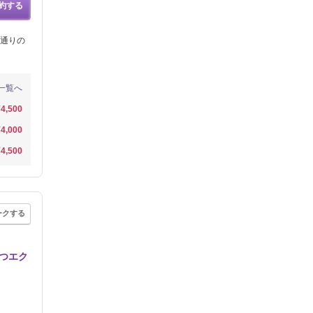
約する
通りの
一覧へ
¥4,500
¥4,000
¥4,500
ークする
まつエク