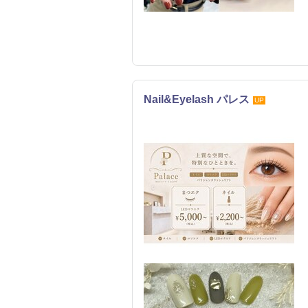
Nail&Eyelash パレス
UP
リラク
ネイル
エステ