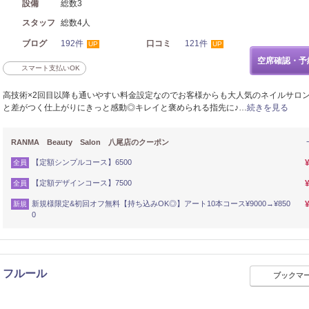
設備
総数3
スタッフ
総数4人
ブログ
192件
口コミ
121件
UP
UP
空席確認・予
スマート支払いOK
高技術×2回目以降も通いやすい料金設定なのでお客様からも大人気のネイルサロ
と差がつく仕上がりにきっと感動◎キレイと褒められる指先に♪…
続きを見る
RANMA Beauty Salon 八尾店のクーポン
【定額シンプルコース】6500
全員
【定額デザインコース】7500
全員
新規様限定&初回オフ無料【持ち込みOK◎】アート10本コース¥9000→¥850
新規
0
ロン フルール
ブックマ