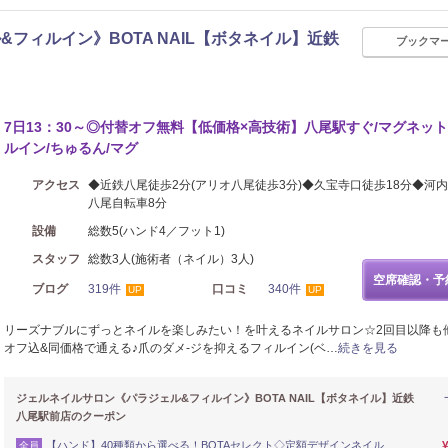
フィルイン》BOTA NAIL【ボタネイル】近鉄
ブックマ
7日13：30～◎付替オフ無料【低価格×高技術】八尾駅すぐ/マグネット
ルイン/ちゅるん/マグ
アクセス
◆近鉄八尾徒歩2分(アリオ八尾徒歩3分)◆久宝寺口徒歩18分◆河内山
八尾自転車8分
設備
総数5(ハンド4／フット1)
スタッフ
総数3人(施術者（ネイル）3人)
空席確認・予
ブログ
319件
口コミ
340件
UP
UP
リーズナブルにずっとネイルを楽しみたい！を叶えるネイルサロン☆2回目以降も
オフ込&同価格で通える♪爪のダメ-ジを抑えるフィルイン(ベ…
続きを見る
ジェルネイルサロン《パラジェル&フィルイン》BOTA NAIL【ボタネイル】近鉄
八尾駅前店のクーポン
【ハンド】40種類から選べる！BOTAセレクト◇定額デザインネイル
全員