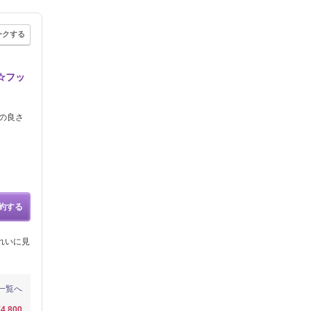
ークする
☆フッ
チの良さ
約する
れいに見
一覧へ
¥4,800