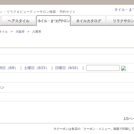
ネイル・ま
ン ・リラク＆ビューティーサロン検索・予約サイト
ヘアスタイル
ネイル・まつげサロン
ネイルカタログ
リラクサロ
ネイル
大阪府
八尾市
明日（8/9）
土曜日（8/15）
日曜日（8/16）
ロン
1/3
※クーポンは各店の「クーポン・メニュー」画面で印刷し