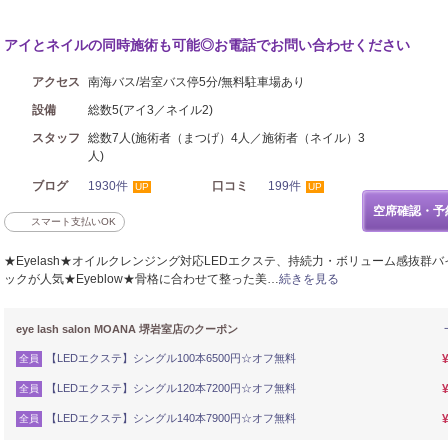
アイとネイルの同時施術も可能◎お電話でお問い合わせください
アクセス
南海バス/岩室バス停5分/無料駐車場あり
設備
総数5(アイ3／ネイル2)
スタッフ
総数7人(施術者（まつげ）4人／施術者（ネイル）3
人)
ブログ
1930件
口コミ
199件
UP
UP
空席確認・予
スマート支払いOK
★Eyelash★オイルクレンジング対応LEDエクステ、持続力・ボリューム感抜群
ックが人気★Eyeblow★骨格に合わせて整った美…
続きを見る
eye lash salon MOANA 堺岩室店のクーポン
【LEDエクステ】シングル100本6500円☆オフ無料
全員
【LEDエクステ】シングル120本7200円☆オフ無料
全員
【LEDエクステ】シングル140本7900円☆オフ無料
全員