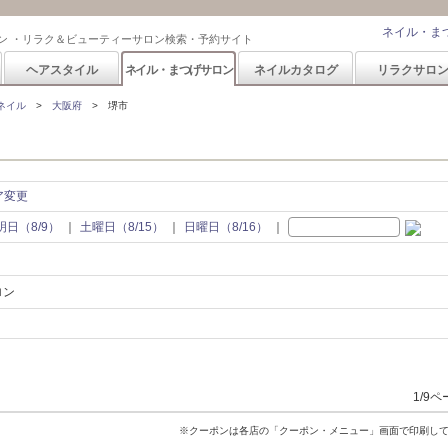
ネイル・ま
ン ・リラク＆ビューティーサロン検索・予約サイト
ヘアスタイル
ネイル・まつげサロン
ネイルカタログ
リラクサロ
ネイル
大阪府
堺市
ア変更
明日（8/9）
土曜日（8/15）
日曜日（8/16）
ロン
1/9
※クーポンは各店の「クーポン・メニュー」画面で印刷し