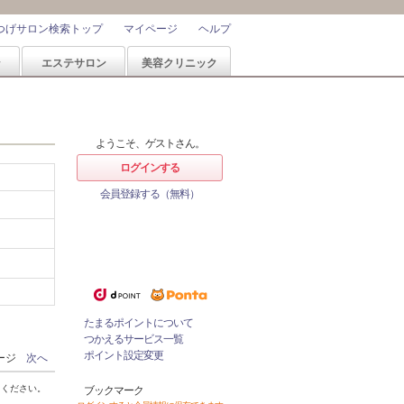
つげサロン検索トップ
マイページ
ヘルプ
ン
エステサロン
美容クリニック
ようこそ、ゲストさん。
ログインする
会員登録する（無料）
ホットペッパービューティーなら
1%
ポイントが
たまる！
ためたポイントをつかっておとく
にサロンをネット予約！
たまるポイントについて
つかえるサービス一覧
ポイント設定変更
ページ
次へ
てください。
ブックマーク