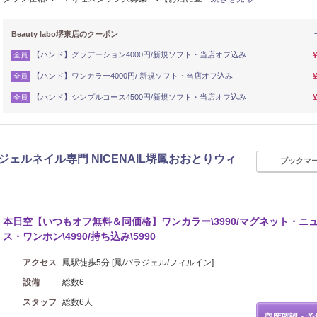
Beauty labo堺東店のクーポン
【ハンド】グラデーション4000円/新規ソフト・当店オフ込み
全員
【ハンド】ワンカラー4000円/ 新規ソフト・当店オフ込み
全員
【ハンド】シンプルコース4500円/新規ソフト・当店オフ込み
全員
ジェルネイル専門 NICENAIL堺鳳おおとりウィ
ブックマ
まつげ・メイク
本日空【いつもオフ無料＆同価格】ワンカラー\3990/マグネット・ニ
ス・ワンホン\4990/持ち込み\5990
アクセス
鳳駅徒歩5分 [鳳/パラジェル/フィルイン]
設備
総数6
スタッフ
総数6人