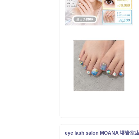
eye lash salon MOANA 堺岩室