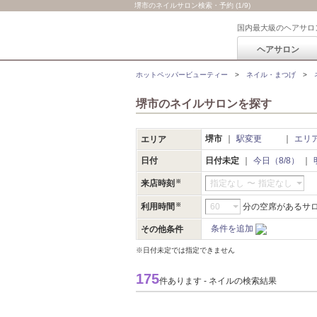
堺市のネイルサロン検索・予約 (1/9)
国内最大級のヘアサロ
ヘアサロン
ホットペッパービューティー
ネイル・まつげ
堺市のネイルサロンを探す
堺市
駅変更
エリ
エリア
日付
日付未定
今日（8/8）
来店時刻
指定なし
〜
指定なし
利用時間
分の空席があるサ
条件を追加
その他条件
※日付未定では指定できません
175
件あります - ネイルの検索結果