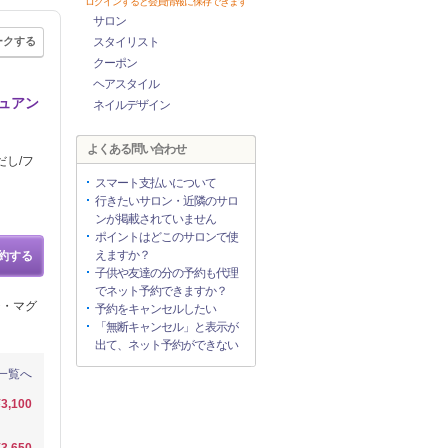
ログインすると会員情報に保存できます
サロン
ークする
スタイリスト
クーポン
ヘアスタイル
ニュアン
ネイルデザイン
よくある問い合わせ
だし/フ
スマート支払いについて
行きたいサロン・近隣のサロ
ンが掲載されていません
ポイントはどこのサロンで使
えますか？
約する
子供や友達の分の予約も代理
でネット予約できますか？
チ・マグ
予約をキャンセルしたい
「無断キャンセル」と表示が
出て、ネット予約ができない
一覧へ
¥3,100