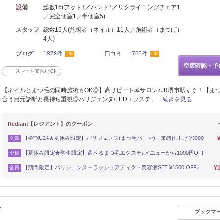
設備
総数16(フット3／ハンド7／リクライニングチェア1
／完全個室1／半個室5)
スタッフ
総数15人(施術者（ネイル）11人／施術者（まつげ）
4人)
ブログ
1878件
口コミ
766件
UP
UP
空席確認・予
スマート支払いOK
【ネイルとまつ毛の同時施術もOK◎】高リピート率サロン♪JR堺市駅すぐ！【ま
合う目元診断と長持ち重視◎パリジェンヌ/LEDエクステ、…
続きを見る
Rediant【レジアント】のクーポン
【学割U24★夏休み限定】パリジェンヌ(まつ毛パーマ)＋束感仕上げ ¥3900
全員
【夏休み限定★学生限定】選べるまつ毛エクステ♪メニューから1000円OFF
全員
【期間限定】パリジェンヌ＋ラッシュアディクト美容液SET ¥1500 OFF♪
¥1
全員
店
ブックマ