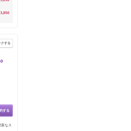
¥3,650
¥3,850
ークする
0
約する
豊富なス