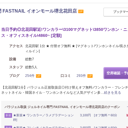
FASTNAIL イオンモール堺北花田店
UP
ブックマ
当日予約◎北花田駅近!ワンカラー\3100マグネット\3850ワンホン・
ス・オフィスネイル\4860~ [定額]
アクセス
北花田駅 1分 ★ 付替オフ無料 ★ [マグネット/ワンホンネイル/長さ
ィルイン]
設備
総数7
スタッフ
総数5人
空席確認・予
ブログ
254件
口コミ
293件
UP
UP
【北花田駅1分】パラジェル正規取扱店◎付け替えオフ無料♪ワンカラー・フレン
ネットネイル・韓国ネイル・ワンホンネイルなど人気デザイン多…
続きを見る
パラジェル取扱 ジェルネイル専門 FASTNAIL イオンモール堺北花田店のクーポン
★新規★ ワンカラー／ラメグラデーション 3,100円 [オフ無料＊60分
新規
枠]
★新規★ フレンチ／カラーグラデーション 3,650円 [オフ無料＊60分
新規