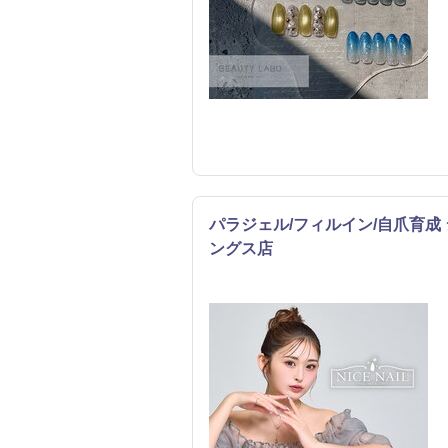
パラジェル/フィルイン/自爪育成 
ングス店
ネイル
エステ
リラク