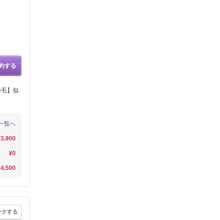
約する
つ毛】似
一覧へ
¥3,900
¥0
4,500
ークする