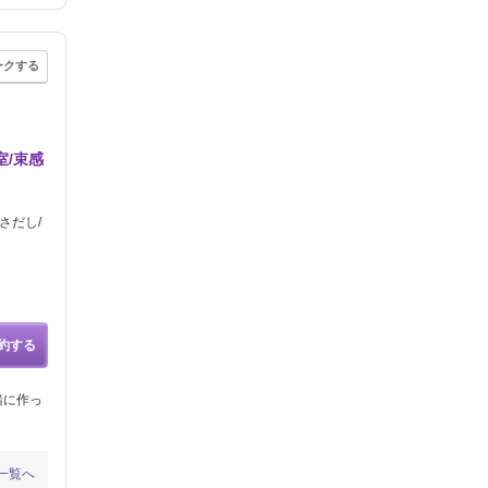
ークする
室/束感
さだし/
約する
緒に作っ
一覧へ