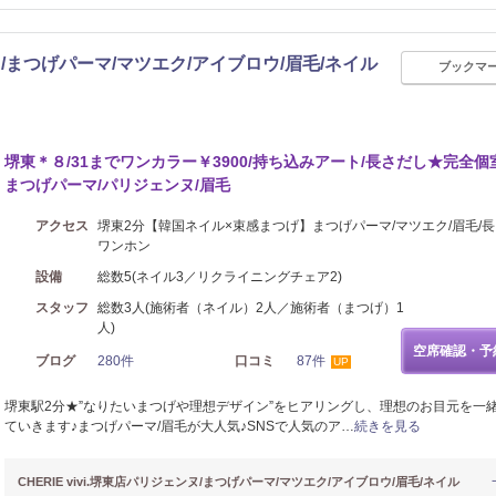
ェンヌ/まつげパーマ/マツエク/アイブロウ/眉毛/ネイル
ブックマ
リラク
堺東＊８/31までワンカラー￥3900/持ち込みアート/長さだし★完全個
まつげパーマ/パリジェンヌ/眉毛
アクセス
堺東2分【韓国ネイル×束感まつげ】まつげパーマ/マツエク/眉毛/長
ワンホン
設備
総数5(ネイル3／リクライニングチェア2)
スタッフ
総数3人(施術者（ネイル）2人／施術者（まつげ）1
人)
空席確認・予
ブログ
280件
口コミ
87件
UP
堺東駅2分★”なりたいまつげや理想デザイン”をヒアリングし、理想のお目元を一
ていきます♪まつげパーマ/眉毛が大人気♪SNSで人気のア…
続きを見る
CHERIE vivi.堺東店パリジェンヌ/まつげパーマ/マツエク/アイブロウ/眉毛/ネイル