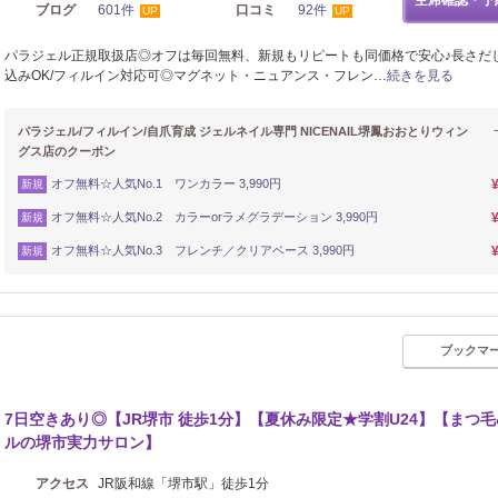
空席確認・予
ブログ
601件
口コミ
92件
UP
UP
パラジェル正規取扱店◎オフは毎回無料、新規もリピートも同価格で安心♪長さだ
込みOK/フィルイン対応可◎マグネット・ニュアンス・フレン…
続きを見る
パラジェル/フィルイン/自爪育成 ジェルネイル専門 NICENAIL堺鳳おおとりウィン
グス店のクーポン
オフ無料☆人気No.1 ワンカラー 3,990円
新規
オフ無料☆人気No.2 カラーorラメグラデーション 3,990円
新規
オフ無料☆人気No.3 フレンチ／クリアベース 3,990円
新規
ブックマ
7日空きあり◎【JR堺市 徒歩1分】【夏休み限定★学割U24】【まつ毛
ルの堺市実力サロン】
アクセス
JR阪和線「堺市駅」徒歩1分