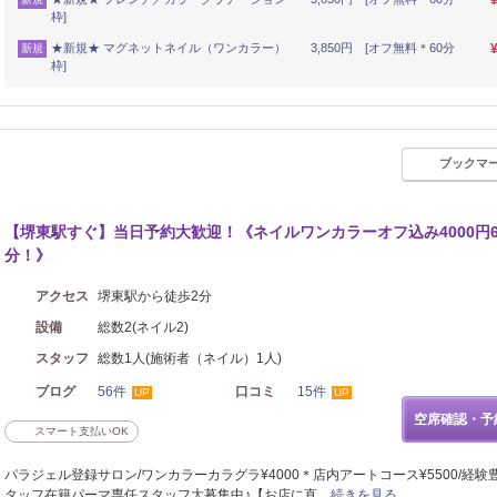
枠]
★新規★ マグネットネイル（ワンカラー） 3,850円 [オフ無料＊60分
新規
枠]
ブックマ
【堺東駅すぐ】当日予約大歓迎！《ネイルワンカラーオフ込み4000円6
分！》
アクセス
堺東駅から徒歩2分
設備
総数2(ネイル2)
スタッフ
総数1人(施術者（ネイル）1人)
ブログ
56件
口コミ
15件
UP
UP
空席確認・予
スマート支払いOK
パラジェル登録サロン/ワンカラーカラグラ¥4000＊店内アートコース¥5500/経験
タッフ在籍パーマ専任スタッフ大募集中♪【お店に直…
続きを見る