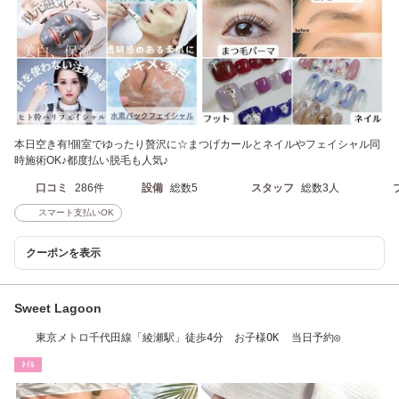
本日空き有!個室でゆったり贅沢に☆まつげカールとネイルやフェイシャル同
時施術OK♪都度払い脱毛も人気♪
口コミ
286件
設備
総数5
スタッフ
総数3人
スマート支払いOK
クーポンを表示
Sweet Lagoon
東京メトロ千代田線「綾瀬駅」徒歩4分 お子様OK 当日予約◎
ﾈｲﾙ