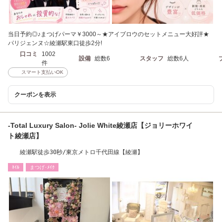
当日予約◎♪まつげパーマ￥3000～★アイブロウのセットメニュー大好評★
パリジェンヌ☆綾瀬駅東口徒歩2分!
口コミ
1002
設備
総数6
スタッフ
総数6人
件
スマート支払いOK
クーポンを表示
-Total Luxury Salon- Jolie White綾瀬店【ジョリーホワイ
ト綾瀬店】
綾瀬駅徒歩30秒/東京メトロ千代田線【綾瀬】
ﾈｲﾙ
まつげ･ﾒｲｸ