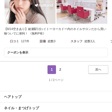
【8/14空きあり】綾瀬駅1分♪イトーヨーカドー内のネイルサロンだから買い
物ついでに便利！ 《無料P有》
口コミ
127件
設備
総数3
スタッフ
総数3人
クーポンを表示
1
2
次へ
1
/
2ページ
ヘアトップ
ネイル・まつげトップ