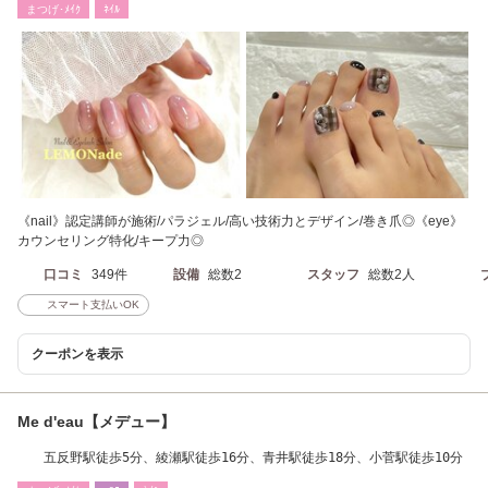
まつげ･ﾒｲｸ
ﾈｲﾙ
《nail》認定講師が施術/パラジェル/高い技術力とデザイン/巻き爪◎《eye》
カウンセリング特化/キープ力◎
口コミ
349件
設備
総数2
スタッフ
総数2人
スマート支払いOK
クーポンを表示
Me d'eau【メデュー】
五反野駅徒歩5分、綾瀬駅徒歩16分、青井駅徒歩18分、小菅駅徒歩10分