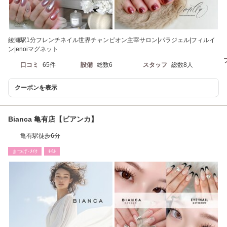
綾瀬駅1分フレンチネイル世界チャンピオン主宰サロン|パラジェル|フィルイ
ン|enoiマグネット
口コミ
65件
設備
総数6
スタッフ
総数8人
クーポンを表示
Bianca 亀有店【ビアンカ】
亀有駅徒歩6分
まつげ･ﾒｲｸ
ﾈｲﾙ