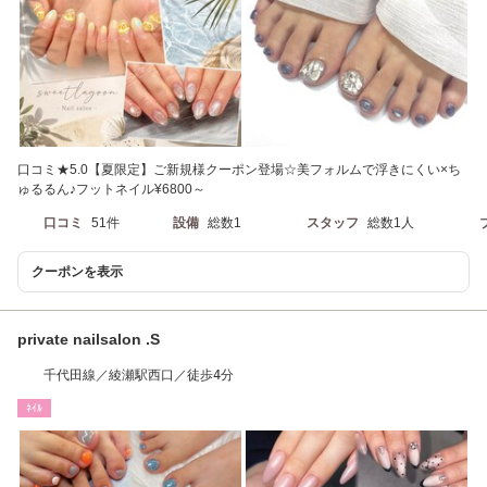
口コミ★5.0【夏限定】ご新規様クーポン登場☆美フォルムで浮きにくい×ち
ゅるるん♪フットネイル¥6800～
口コミ
51件
設備
総数1
スタッフ
総数1人
クーポンを表示
private nailsalon .S
千代田線／綾瀬駅西口／徒歩4分
ﾈｲﾙ