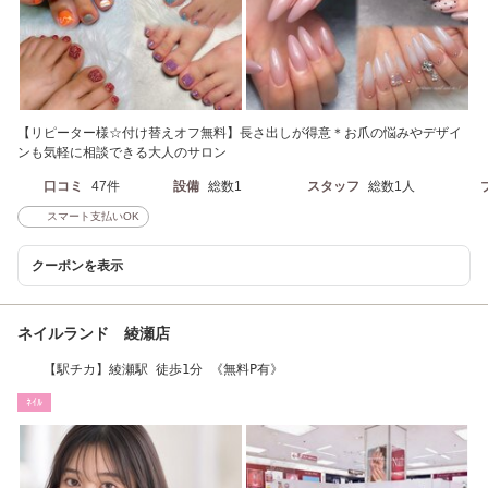
【リピーター様☆付け替えオフ無料】長さ出しが得意＊お爪の悩みやデザイ
ンも気軽に相談できる大人のサロン
口コミ
47件
設備
総数1
スタッフ
総数1人
スマート支払いOK
クーポンを表示
ネイルランド 綾瀬店
【駅チカ】綾瀬駅 徒歩1分 《無料P有》
ﾈｲﾙ