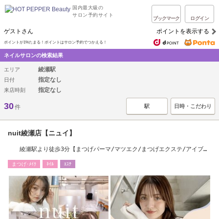
国内最大級の
サロン予約サイト
ブックマーク
ログイン
ゲストさん
ポイントを表示する
ポイントが1%たまる！ポイントはサロン予約でつかえる！
ネイルサロンの検索結果
綾瀬駅
エリア
指定なし
日付
指定なし
来店時刻
30
駅
日時・こだわり
件
nuit綾瀬店【ニュイ】
綾瀬駅より徒歩3分【まつげパーマ/マツエク/まつげエクステ/アイブロ
ウ/眉】
まつげ･ﾒｲｸ
ﾈｲﾙ
ｴｽﾃ