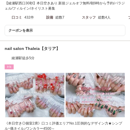
【綾瀬駅西口30秒】本日空きあり.新規ジェルオフ無料/朝9時から予約/パラジ
ェル/フィルイン/ネイリスト募集
口コミ
432件
設備
総数7
スタッフ
総数4人
クーポンを表示
nail salon Thaleia【タリア】
綾瀬駅徒歩5分
ﾈｲﾙ
《本日空き◎個室2席》口コミ評価エリアNo.1圧倒的なデザイン力★シンプ
ル~痛ネイル♪ワンカラー4500～