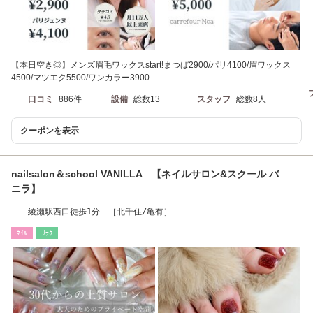
【本日空き◎】メンズ眉毛ワックスstart!まつぱ2900/パリ4100/眉ワックス
4500/マツエク5500/ワンカラー3900
口コミ
886件
設備
総数13
スタッフ
総数8人
クーポンを表示
nailsalon＆school VANILLA 【ネイルサロン&スクール バ
ニラ】
綾瀬駅西口徒歩1分 ［北千住/亀有］
ﾈｲﾙ
ﾘﾗｸ