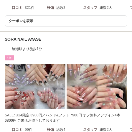
口コミ
321件
設備
総数2
スタッフ
総数2人
クーポンを表示
SORA NAIL AYASE
綾瀬駅より徒歩1分
ﾈｲﾙ
SALE: U24限定 3980円／ハンド&フット 7980円 オフ無料／デザイン4本
6800円 ご来店お待ちしております
口コミ
99件
設備
総数4
スタッフ
総数2人