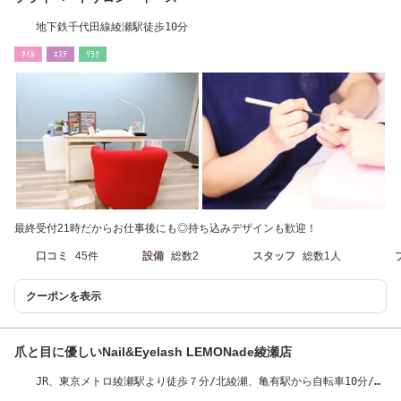
地下鉄千代田線綾瀬駅徒歩10分
ﾈｲﾙ
ｴｽﾃ
ﾘﾗｸ
最終受付21時だからお仕事後にも◎持ち込みデザインも歓迎！
口コミ
45件
設備
総数2
スタッフ
総数1人
クーポンを表示
爪と目に優しいNail&Eyelash LEMONade綾瀬店
JR、東京メトロ綾瀬駅より徒歩７分/北綾瀬、亀有駅から自転車10分/サ
ロン前に駐輪場有