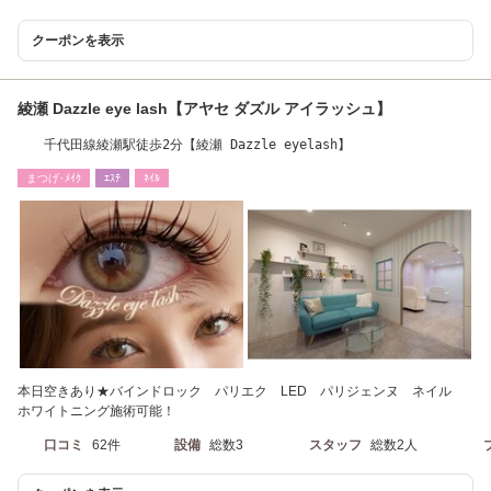
クーポンを表示
綾瀬 Dazzle eye lash【アヤセ ダズル アイラッシュ】
千代田線綾瀬駅徒歩2分【綾瀬 Dazzle eyelash】
まつげ･ﾒｲｸ
ｴｽﾃ
ﾈｲﾙ
本日空きあり★バインドロック パリエク LED パリジェンヌ ネイル
ホワイトニング施術可能！
口コミ
62件
設備
総数3
スタッフ
総数2人