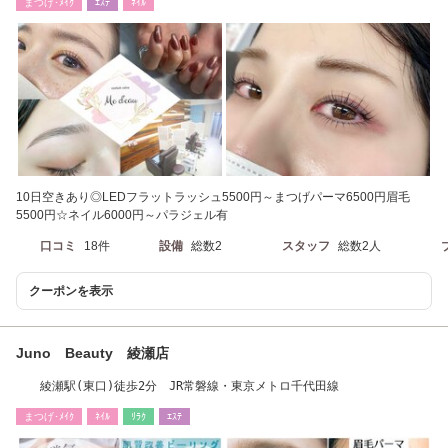
まつげ･ﾒｲｸ
ｴｽﾃ
ﾈｲﾙ
10日空きあり◎LEDフラットラッシュ5500円～まつげパーマ6500円眉毛
5500円☆ネイル6000円～パラジェル有
口コミ
18件
設備
総数2
スタッフ
総数2人
クーポンを表示
Juno Beauty 綾瀬店
綾瀬駅(東口)徒歩2分 JR常磐線・東京メトロ千代田線
まつげ･ﾒｲｸ
ﾈｲﾙ
ﾘﾗｸ
ｴｽﾃ