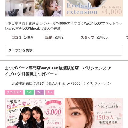
【本日空き◎】束感まつげパーマ¥4000/アイブロウWax¥4500/フラットラッ
シュ80本¥4500/&healthy導入◎綾瀬
口コミ
148件
設備
総数9
スタッフ
総数6人
クーポンを表示
まつげパーマ専門店VeryLash綾瀬駅前店 パリジェンヌ/ア
イブロウ/韓国風まつげパーマ
JR綾瀬駅東口徒歩1分《似合わせまつパ3000円》ゲリラクーポン
まつげ･ﾒｲｸ
ﾘﾗｸ
ｴｽﾃ
ﾈｲﾙ