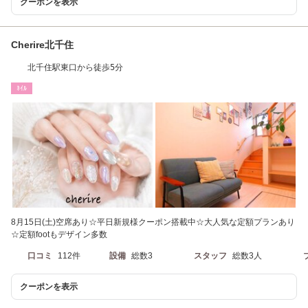
クーポンを表示
Cherire北千住
北千住駅東口から徒歩5分
ﾈｲﾙ
8月15日(土)空席あり☆平日新規様クーポン搭載中☆大人気な定額プランあり
☆定額footもデザイン多数
口コミ
112件
設備
総数3
スタッフ
総数3人
クーポンを表示