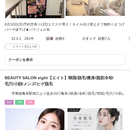
8月10日(月)予約空有☆LEDエクステ導入！ネイル付け替えオフ無料☆まつげ
パーマ値下げ★パラジェル有
口コミ
281件
設備
総数4
スタッフ
総数7人
スマート支払いOK
クーポンを表示
BEAUTY SALON eight【エイト】韓国/脱毛/痩身/脂肪冷却/
毛穴/小顔/メンズ/ヒゲ脱毛
常磐線亀有駅南口より徒歩3分[亀有/綾瀬/金町/脱毛/韓国/毛穴/小顔/
たるみ/痩身]
ｴｽﾃ
ﾘﾗｸ
ﾈｲﾙ