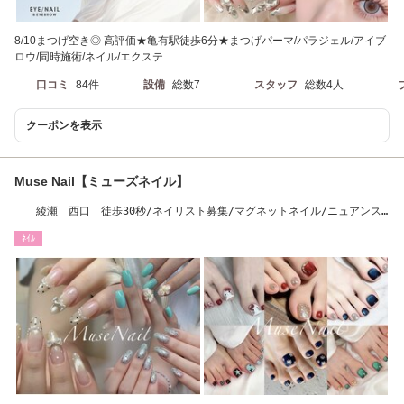
8/10まつげ空き◎ 高評価★亀有駅徒歩6分★まつげパーマ/パラジェル/アイブ
ロウ/同時施術/ネイル/エクステ
口コミ
84件
設備
総数7
スタッフ
総数4人
クーポンを表示
Muse Nail【ミューズネイル】
綾瀬 西口 徒歩30秒/ネイリスト募集/マグネットネイル/ニュアンス
ネイル
ﾈｲﾙ