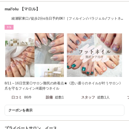
mal'olu 【マロル】
綾瀬駅東口/徒歩2分◎当日予約OK!［フィルイン/パラジェル/フットネイ
ル/マグネット］
ﾈｲﾙ
8/11～16日営業◎サロン難民の終着点★《思い通りのネイルが叶うサロン》
爪を守るフィルイン/4週持つネイル
口コミ
86件
設備
総数1
スタッフ
総数1人
クーポンを表示
プライベートサロン イース