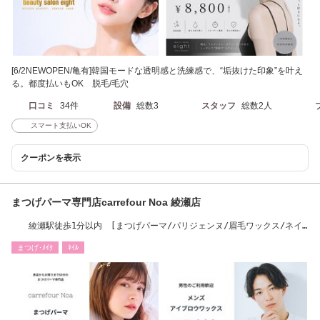
[6/2NEWOPEN/亀有]韓国モードな透明感と洗練感で、“垢抜けた印象”を叶え
る。都度払いもOK 脱毛/毛穴
口コミ
34件
設備
総数3
スタッフ
総数2人
スマート支払いOK
クーポンを表示
まつげパーマ専門店carrefour Noa 綾瀬店
綾瀬駅徒歩1分以内 [まつげパーマ/パリジェンヌ/眉毛ワックス/ネイ
ル/ワンカラー]
まつげ･ﾒｲｸ
ﾈｲﾙ