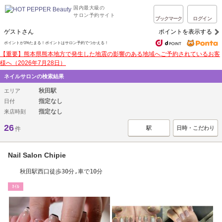
国内最大級の
サロン予約サイト
ブックマーク
ログイン
ゲストさん
ポイントを表示する
ポイントが1%たまる！ポイントはサロン予約でつかえる！
【重要】熊本県熊本地方で発生した地震の影響のある地域へご予約されているお客
様へ（2026年7月28日）
ネイルサロンの検索結果
秋田駅
エリア
指定なし
日付
指定なし
来店時刻
26
駅
日時・こだわり
件
Nail Salon Chipie
秋田駅西口徒歩30分,車で10分
ﾈｲﾙ