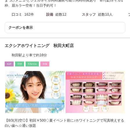
まつげメニュ-とジェルネイル同時施術可能☆同時特典あり 8/7(金)ネイル1
枠、眉カラー空有！当日予約可！
口コミ
162件
設備
総数12
スタッフ
総数10人
クーポンを表示
エクシアホワイトニング 秋田大町店
秋田駅より車で約10分
ｴｽﾃ
ﾘﾗｸ
ﾘﾌﾚｯｼｭ
ﾈｲﾙ
【8/3(月)空◎】初回￥500◇夏イベント前に♪ホワイトニングで写真映えする
白い歯へ☆通い放題