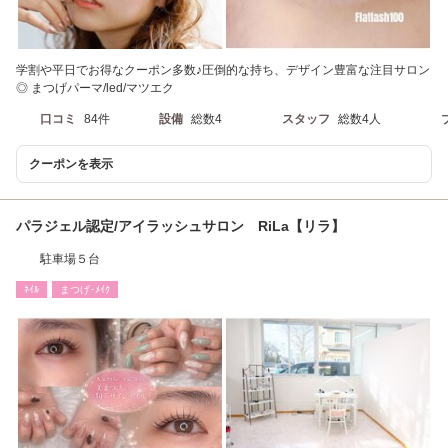
学割や平日でお得なクーポン多数♪圧倒的な持ち、デザイン豊富な注目サロン
◎ まつげパーマ/led/マツエク
口コミ
84件
設備
総数4
スタッフ
総数4人
クーポンを表示
パラジェル認定/アイラッシュサロン RiLa【リラ】
駐車場５台
ﾈｲﾙ
まつげ･ﾒｲｸ