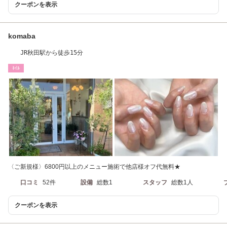
クーポンを表示
komaba
JR秋田駅から徒歩15分
ﾈｲﾙ
〈ご新規様〉6800円以上のメニュー施術で他店様オフ代無料★
口コミ
52件
設備
総数1
スタッフ
総数1人
クーポンを表示