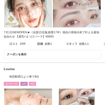
7月1日NEWOPEN★《全国15店舗,創業17年》独自の骨格分析で叶える最強
似合わせ 【眉毛×まつげパーマ】¥9900
口コミ
29件
設備
総数1
スタッフ
総数1人
クーポンを表示
Louise
秋田駅西口より車で8分
まつげ･ﾒｲｸ
ｴｽﾃ
ﾈｲﾙ