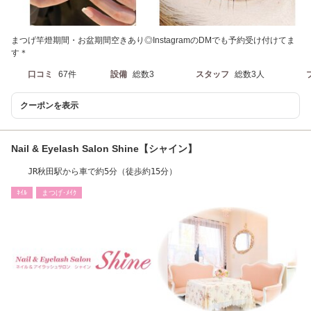
まつげ竿燈期間・お盆期間空きあり◎InstagramのDMでも予約受け付けてま
す＊
口コミ
67件
設備
総数3
スタッフ
総数3人
クーポンを表示
Nail & Eyelash Salon Shine【シャイン】
JR秋田駅から車で約5分（徒歩約15分）
ﾈｲﾙ
まつげ･ﾒｲｸ