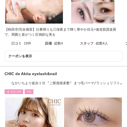
【秋田市/完全個室】仕事帰りも◎深夜まで輝く華やか目元×速攻肌質改善
で、周囲と差がつく圧倒的な美を
口コミ
19件
設備
総数4
スタッフ
総数4人
クーポンを表示
CHIC de Akita eyelash&nail
なかいちより徒歩１分 "ご新規様多数" まつ毛パーマ/ラッシュリフト/
アイブロウ/学割
まつげ･ﾒｲｸ
ﾈｲﾙ