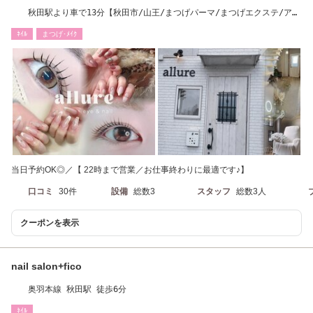
秋田駅より車で13分【秋田市/山王/まつげパーマ/まつげエクステ/アイ
ブロウ/ネイル】
ﾈｲﾙ
まつげ･ﾒｲｸ
当日予約OK◎／【 22時まで営業／お仕事終わりに最適です♪】
口コミ
30件
設備
総数3
スタッフ
総数3人
クーポンを表示
nail salon+fico
奥羽本線 秋田駅 徒歩6分
ﾈｲﾙ