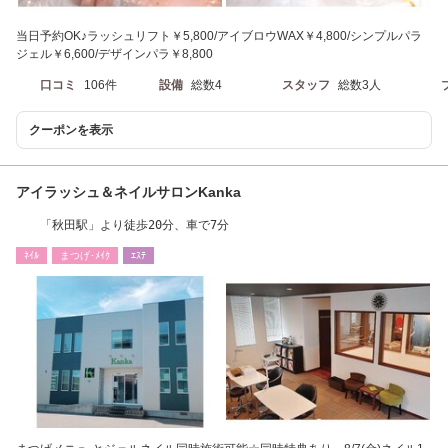
当日予約OK♪ラッシュリフト￥5,800/アイブロウWAX￥4,800/シンプルパラ
ジェル￥6,600/デザインパラ￥8,800
口コミ
106件
設備
総数4
スタッフ
総数3人
クーポンを表示
アイラッシュ＆ネイルサロンKanka
「秋田駅」より徒歩20分、車で7分
ﾈｲﾙ
まつげ･ﾒｲｸ
ｴｽﾃ