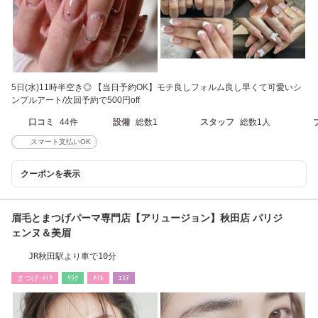
5日(水)11時半空き◎ 【当日予約OK】モチ良しフォルム良し早くて可愛いシ
ンプルアート/次回予約で500円off
口コミ
44件
設備
総数1
スタッフ
総数1人
スマート支払いOK
クーポンを表示
眉毛とまつげパーマ専門店【アリュージョン】秋田店 パリジ
ェンヌ＆美眉
JR秋田駅より車で10分
まつげ･ﾒｲｸ
ﾘﾗｸ
ﾈｲﾙ
ｴｽﾃ