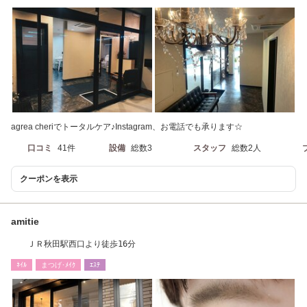
agrea cheriでトータルケア♪Instagram、お電話でも承ります☆
口コミ
41件
設備
総数3
スタッフ
総数2人
クーポンを表示
amitie
ＪＲ秋田駅西口より徒歩16分
ﾈｲﾙ
まつげ･ﾒｲｸ
ｴｽﾃ