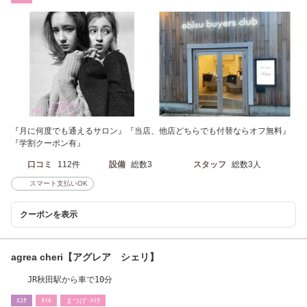
『月に何度でも通えるサロン』『当店、他店どちらでも付替ならオフ無料』
『学割クーポン有』
口コミ
112件
設備
総数3
スタッフ
総数3人
スマート支払いOK
クーポンを表示
agrea cheri【アグレア シェリ】
JR秋田駅から車で10分
ｴｽﾃ
ﾈｲﾙ
まつげ･ﾒｲｸ