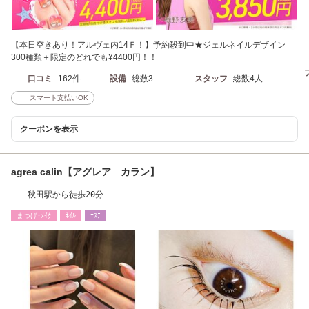
【本日空きあり！アルヴェ内14Ｆ！】予約殺到中★ジェルネイルデザイン
300種類＋限定のどれでも¥4400円！！
口コミ
162件
設備
総数3
スタッフ
総数4人
スマート支払いOK
クーポンを表示
agrea calin【アグレア カラン】
秋田駅から徒歩20分
まつげ･ﾒｲｸ
ﾈｲﾙ
ｴｽﾃ