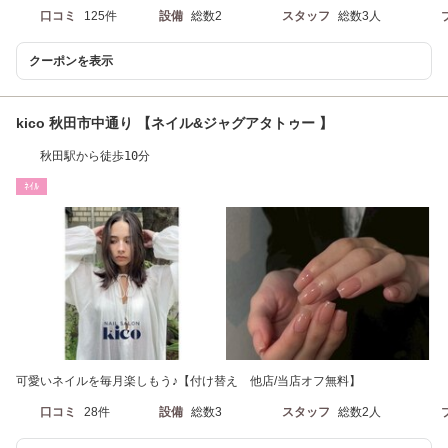
口コミ
125件
設備
総数2
スタッフ
総数3人
クーポンを表示
kico 秋田市中通り 【ネイル&ジャグアタトゥー 】
秋田駅から徒歩10分
ﾈｲﾙ
可愛いネイルを毎月楽しもう♪【付け替え 他店/当店オフ無料】
口コミ
28件
設備
総数3
スタッフ
総数2人