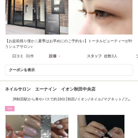
【お盆前残り僅か△夏季はお早めにのご予約を♪】トータルビューティーが叶
うシェアサロン♪
口コミ
31件
設備
-
スタッフ
総数3人
クーポンを表示
ネイルサロン エーナイン イオン秋田中央店
JR秋田駅から車やバスで約10分[秋田/イオン/ネイル/マグネット/フッ
トネイル〕
ﾈｲﾙ