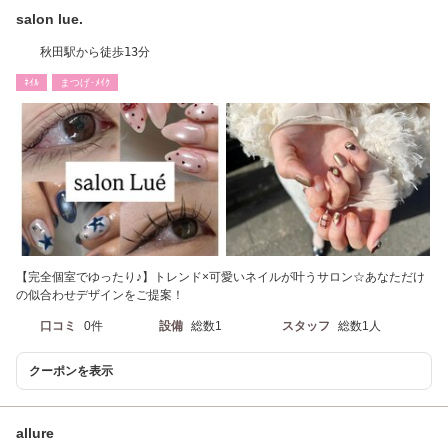
salon lue.
秋田駅から徒歩13分
ﾈｲﾙ
まつげ･ﾒｲｸ
【完全個室でゆったり♪】トレンド×可愛いネイルが叶うサロン☆あなただけ
の似合わせデザインをご提案！
口コミ
0件
設備
総数1
スタッフ
総数1人
クーポンを表示
allure