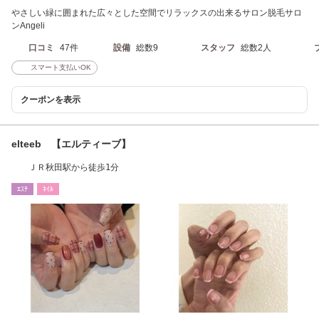
やさしい緑に囲まれた広々とした空間でリラックスの出来るサロン脱毛サロ
ンAngeli
口コミ
47件
設備
総数9
スタッフ
総数2人
スマート支払いOK
クーポンを表示
elteeb 【エルティーブ】
ＪＲ秋田駅から徒歩1分
ｴｽﾃ
ﾈｲﾙ