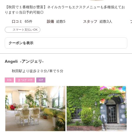
【秋田で１番種類が豊富】ネイルカラーもエクステメニューも多種揃えてお
ります☆当日予約可能◎
口コミ
65件
設備
総数5
スタッフ
総数3人
スマート支払いOK
クーポンを表示
Angeli -アンジェリ-
秋田駅より徒歩２０分/車で５分
ﾈｲﾙ
まつげ･ﾒｲｸ
ｴｽﾃ