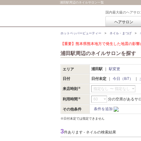
浦田駅周辺のネイルサロン一覧
国内最大級のヘアサロ
ヘアサロン
ホットペッパービューティー
ネイル・まつげ
【重要】熊本県熊本地方で発生した地震の影響の
浦田駅周辺のネイルサロンを探す
浦田駅
駅変更
エリア
日付
日付未定
今日（8/7）
来店時刻
指定なし
〜
指定なし
利用時間
分の空席があるサ
条件を追加
その他条件
※日付未定では指定できません
3
件あります - ネイルの検索結果