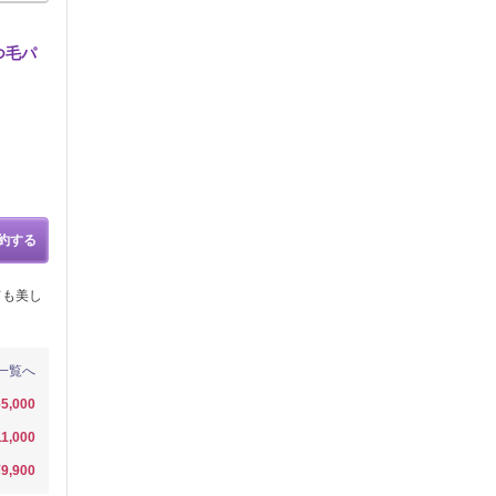
つ毛パ
約する
ても美し
一覧へ
5,000
11,000
¥9,900