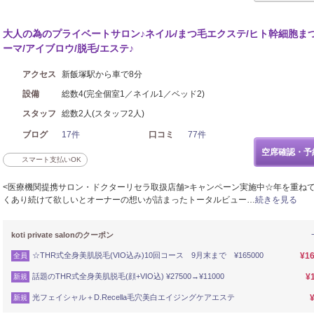
大人の為のプライベートサロン♪ネイル/まつ毛エクステ/ヒト幹細胞ま
ーマ/アイブロウ/脱毛/エステ♪
アクセス
新飯塚駅から車で8分
設備
総数4(完全個室1／ネイル1／ベッド2)
スタッフ
総数2人(スタッフ2人)
ブログ
17件
口コミ
77件
空席確認・予
スマート支払いOK
<医療機関提携サロン・ドクターリセラ取扱店舗>キャンペーン実施中☆年を重ね
くあり続けて欲しいとオーナーの想いが詰まったトータルビュー…
続きを見る
koti private salonのクーポン
☆THR式全身美肌脱毛(VIO込み)10回コース 9月末まで ¥165000
¥16
全員
話題のTHR式全身美肌脱毛(顔+VIO込) ¥27500→¥11000
¥
新規
光フェイシャル＋D.Recella毛穴美白エイジングケアエステ
新規