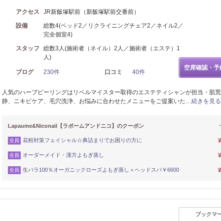
アクセス
JR新飯塚駅前（新飯塚駅前交番前）
設備
総数4(ベッド2／リクライニングチェア2／ネイル2／
完全個室4)
スタッフ
総数3人(施術者（ネイル）2人／施術者（エステ）1
人)
空席確認・予
ブログ
230件
口コミ
40件
人気のハーブピーリングはリベルマイスター取得のエステティシャンが担当・肌荒
静、ニキビケア、毛穴洗浄、お悩みに合わせたメニューをご提案いた…
続きを見る
Lapaume&Niconail【ラポームアンドニコ】のクーポン
花粉対策フェイシャル☆鼻詰まりでお困りの方に
全員
オーダーメイド・漢方よもぎ蒸し
全員
生バラ100％オーガニックローズよもぎ蒸し＋ヘッドスパ￥6600
全員
ブックマ