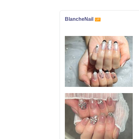
BlancheNail
UP
ネイル