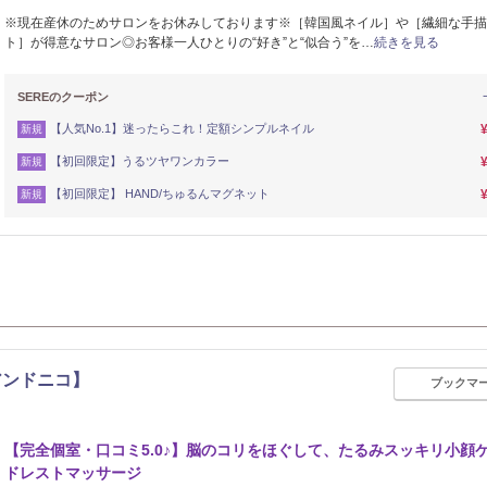
※現在産休のためサロンをお休みしております※［韓国風ネイル］や［繊細な手描
ト］が得意なサロン◎お客様一人ひとりの“好き”と“似合う”を…
続きを見る
SEREのクーポン
【人気No.1】迷ったらこれ！定額シンプルネイル
新規
【初回限定】うるツヤワンカラー
新規
【初回限定】 HAND/ちゅるんマグネット
新規
ムアンドニコ】
ブックマ
リフレッシュ
【完全個室・口コミ5.0♪】脳のコリをほぐして、たるみスッキリ小顔
ドレストマッサージ