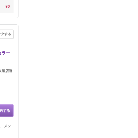
¥0
ークする
カラー
岐須店近
約する
、メン