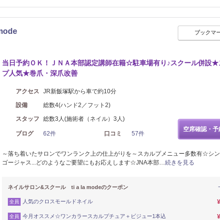
mode
ブックマ
当日予約ＯＫ！ＪＮＡ本部認定講師在籍☆駐車場有り♪スクール併設★
プ人気★巻爪・深爪改善
アクセス
JR新飯塚駅から車で約10分
設備
総数4(ハンド2／フット2)
スタッフ
総数3人(施術者（ネイル）3人)
空席確認・予
ブログ
62件
口コミ
57件
～落ち着いたサロンでワンランク上の仕上がりを～スカルプメニュー多数有☆シン
ゴージャス...どのようなご要望にもお応えします☆JNA本部…
続きを見る
ネイルサロン&スクール ti a la modeのクーポン
人気のクロスモールドネイル
全員
今月オススメ☆ワンカラースカルプチュア＋ビジュー1本込
全員