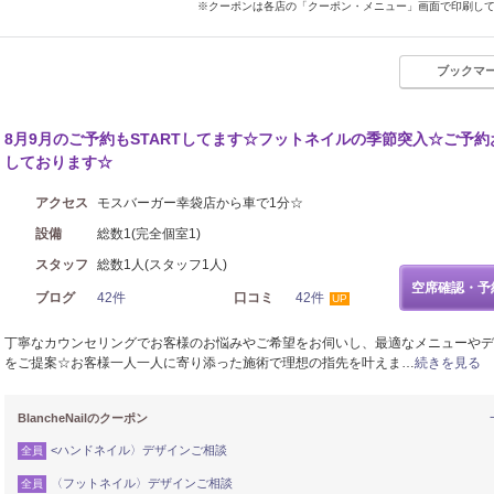
※クーポンは各店の「クーポン・メニュー」画面で印刷し
ブックマ
8月9月のご予約もSTARTしてます☆フットネイルの季節突入☆ご予約
しております☆
アクセス
モスバーガー幸袋店から車で1分☆
設備
総数1(完全個室1)
スタッフ
総数1人(スタッフ1人)
空席確認・予
ブログ
42件
口コミ
42件
UP
丁寧なカウンセリングでお客様のお悩みやご希望をお伺いし、最適なメニューやデ
をご提案☆お客様一人一人に寄り添った施術で理想の指先を叶えま…
続きを見る
BlancheNailのクーポン
<ハンドネイル〉デザインご相談
全員
〈フットネイル〉デザインご相談
全員