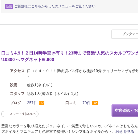
ご新規様はこちらからしたのメニューをご覧ください
新規
ブックマ
口コミ4.9！２日14時半空き有り！23時まで営業*人気のスカルプワン
\10800～.マグネット\6.800
アクセス
口コミ４・９！！伊岐須バス停から徒歩10分 デイリーヤマザキ伊
く
設備
総数1(ネイル1)
スタッフ
総数1人(施術者（ネイル）1人)
ブログ
257件
口コミ
79件
UP
UP
空席確認・予
スマート支払いOK
豊富なカラーを取り揃えたジェルネイル・筑豊で珍しいスカルプネイルはもちろん
ズネイルとマニキュアも色豊富で勢揃い！シンプルなネイルからト…
続きを見る