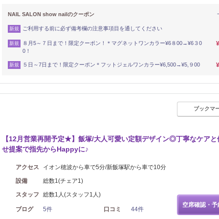
NAIL SALON show nailのクーポン
ご利用する前に必ず備考欄の注意事項目を通してください
新規
８月5～７日まで！限定クーポン！＊マグネットワンカラー¥6８00→¥6３0
新規
0！
５日～7日まで！限定クーポン＊フットジェルワンカラー¥6,500→¥5,９00
新規
ブックマ
【12月営業再開予定★】飯塚/大人可愛い定額デザイン◎丁寧なケアと
せ提案で指先からHappyに♪
アクセス
イオン穂波から車で5分/新飯塚駅から車で10分
設備
総数1(チェア1)
スタッフ
総数1人(スタッフ1人)
空席確認・予
ブログ
5件
口コミ
44件