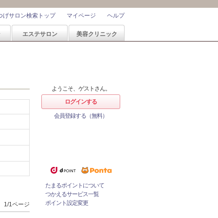
つげサロン検索トップ
マイページ
ヘルプ
ン
エステサロン
美容クリニック
ようこそ、ゲストさん。
ログインする
会員登録する（無料）
ホットペッパービューティーなら
1%
ポイントが
たまる！
ためたポイントをつかっておとく
にサロンをネット予約！
たまるポイントについて
つかえるサービス一覧
ポイント設定変更
1/1ページ