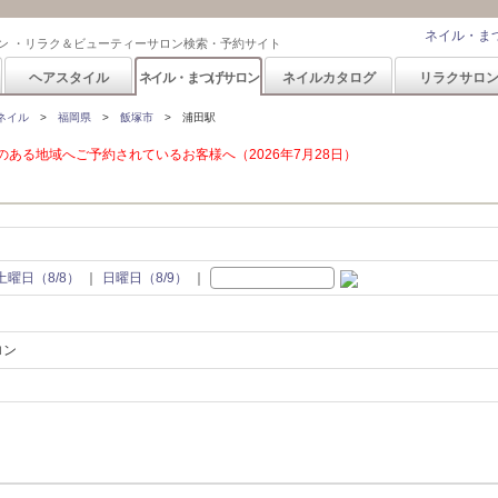
ネイル・ま
ン ・リラク＆ビューティーサロン検索・予約サイト
ヘアスタイル
ネイル・まつげサロン
ネイルカタログ
リラクサロ
ネイル
福岡県
飯塚市
浦田駅
ある地域へご予約されているお客様へ（2026年7月28日）
土曜日（8/8）
日曜日（8/9）
ロン