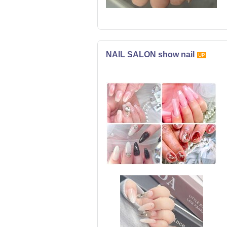
NAIL SALON show nail
UP
ネイル