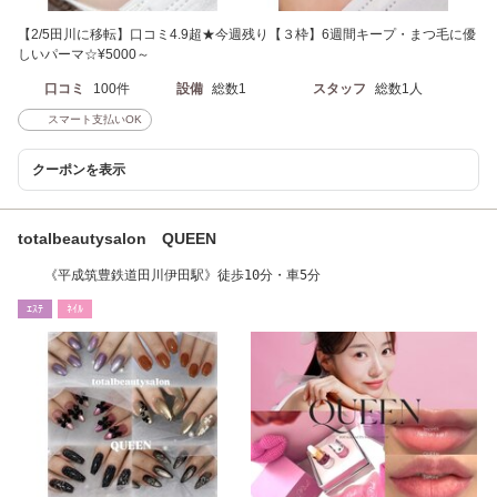
【2/5田川に移転】口コミ4.9超★今週残り【３枠】6週間キープ・まつ毛に優
しいパーマ☆¥5000～
口コミ
100件
設備
総数1
スタッフ
総数1人
スマート支払いOK
クーポンを表示
totalbeautysalon QUEEN
《平成筑豊鉄道田川伊田駅》徒歩10分・車5分
ｴｽﾃ
ﾈｲﾙ