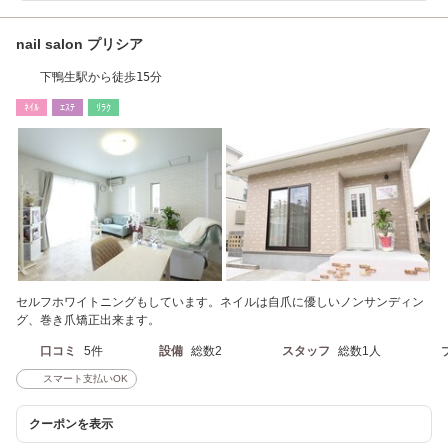
nail salon プリシア
下鴨生駅から徒歩15分
ﾈｲﾙ
ｴｽﾃ
ﾘﾗｸ
セルフホワイトニングもしています。ネイルは自爪に優しいノンサンディン
グ、巻き爪矯正出来ます。
口コミ
5件
設備
総数2
スタッフ
総数1人
スマート支払いOK
クーポンを表示