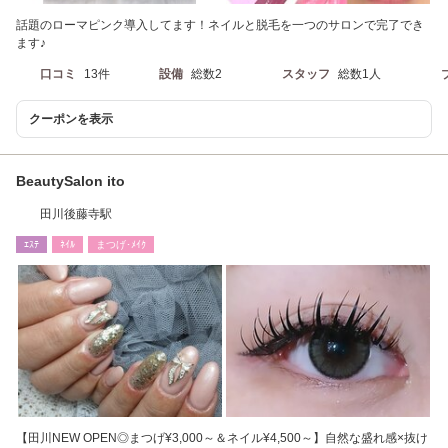
話題のローマピンク導入してます！ネイルと脱毛を一つのサロンで完了でき
ます♪
口コミ
13件
設備
総数2
スタッフ
総数1人
クーポンを表示
BeautySalon ito
田川後藤寺駅
ｴｽﾃ
ﾈｲﾙ
まつげ･ﾒｲｸ
【田川NEW OPEN◎まつげ¥3,000～＆ネイル¥4,500～】自然な盛れ感×抜け