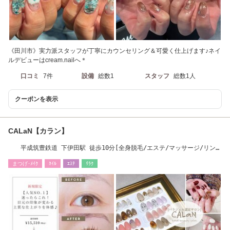
《田川市》実力派スタッフが丁寧にカウンセリング＆可愛く仕上げます♪ネイ
ルデビューはcream.nailへ＊
口コミ
7件
設備
総数1
スタッフ
総数1人
クーポンを表示
CALaN【カラン】
平成筑豊鉄道 下伊田駅 徒歩10分[全身脱毛/エステ/マッサージ/リン
パ/毛穴洗浄/美顔]
まつげ･ﾒｲｸ
ﾈｲﾙ
ｴｽﾃ
ﾘﾗｸ