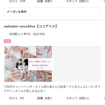
口コミ
24件
設備
総数3
スタッフ
総数3人
クーポンを表示
nailsalon cocoAlice【ココアリス】
赤池駅より車3分・徒歩10分
ﾈｲﾙ
7月8月キャンペーン中！ネイル初心者さん大歓迎！チビ爪さんも2～3ヶ月で
デザインネイルが楽しめるお爪へ
口コミ
3件
設備
総数1
スタッフ
総数1人