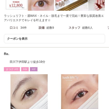
ラッシュリフト・眉WAX・ネイル・脱毛まで一度で完結！豊富な肌質改善エ
アバリエステでキレイを叶えます☆
口コミ
34件
設備
総数9
スタッフ
総数6人
クーポンを表示
Re.
田川下伊田駅より徒歩10分
まつげ･ﾒｲｸ
ﾈｲﾙ
ｴｽﾃ