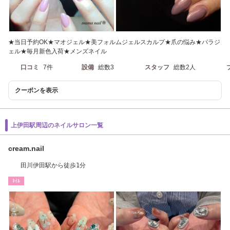
★当日予約OK★マオジェル★美フォルムジェルスカルプ★爪の悩み★パラジ
ェル★毎月新色入荷★メンズネイル
口コミ
7件
設備
総数3
スタッフ
総数2人
クーポンを表示
上伊田駅周辺のネイルサロン一覧
cream.nail
田川伊田駅から徒歩1分
ﾈｲﾙ