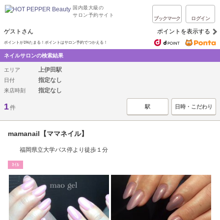
国内最大級の
サロン予約サイト
ブックマーク
ログイン
ゲストさん
ポイントを表示する
ポイントが1%たまる！ポイントはサロン予約でつかえる！
ネイルサロンの検索結果
上伊田駅
エリア
指定なし
日付
指定なし
来店時刻
1
駅
日時・こだわり
件
mamanail【ママネイル】
福岡県立大学バス停より徒歩１分
ﾈｲﾙ