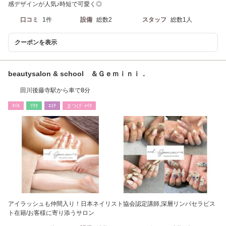
感デザインが人気♪時短で可愛く◎
口コミ
1件
設備
総数2
スタッフ
総数1人
クーポンを表示
beautysalon & school ＆Ｇｅｍｉｎｉ．
田川後藤寺駅から車で8分
ﾈｲﾙ
ﾘﾗｸ
ｴｽﾃ
まつげ･ﾒｲｸ
アイラッシュも仲間入り！日本ネイリスト協会認定講師,深層リンパセラピス
ト在籍/お客様に寄り添うサロン