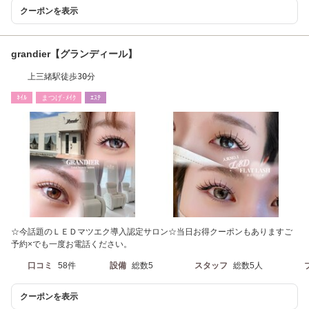
クーポンを表示
grandier【グランディール】
上三緒駅徒歩30分
ﾈｲﾙ
まつげ･ﾒｲｸ
ｴｽﾃ
☆今話題のＬＥＤマツエク導入認定サロン☆当日お得クーポンもありますご
予約×でも一度お電話ください。
口コミ
58件
設備
総数5
スタッフ
総数5人
クーポンを表示