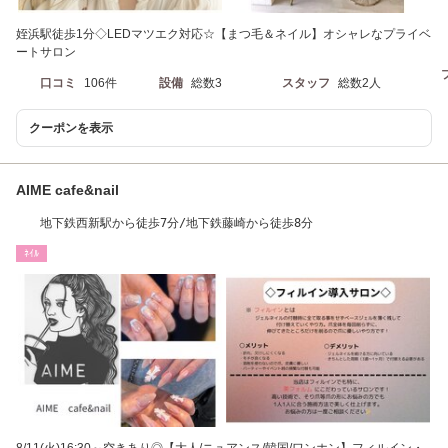
姪浜駅徒歩1分◇LEDマツエク対応☆【まつ毛＆ネイル】オシャレなプライベ
ートサロン
口コミ
106件
設備
総数3
スタッフ
総数2人
クーポンを表示
AIME cafe&nail
地下鉄西新駅から徒歩7分/地下鉄藤崎から徒歩8分
ﾈｲﾙ
8/11(火)16:30～空きあり◎【大人/ニュアンス/韓国/ワンホン】フィルイン・