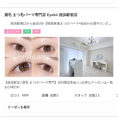
眉毛 まつ毛パーマ専門店 Eyebii 姪浜駅前店
姪浜駅南口から徒歩2分【韓国束感まつげパーマ×似合わせ眉サロン】耳
つぼジュエリー
まつげ･ﾒｲｸ
ﾘﾗｸ
ﾈｲﾙ
【姪浜駅近│眉毛 まつげパーマ専門】当日限定割あり♪お得なクーポンは一覧
をCHECK!
口コミ
68件
設備
総数2
スタッフ
総数2人
クーポンを表示