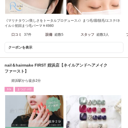
《マリナタウン/美しさをトータルプロデュース♪》まつ毛/眉/脱毛/エステ/ネ
イル☆初回まつ毛パーマ￥4980
口コミ
37件
設備
総数5
スタッフ
総数3人
クーポンを表示
nail＆hairmake FIRST 姪浜店【ネイルアンドヘアメイク
ファースト】
姪浜駅から徒歩2分
ﾈｲﾙ
まつげ･ﾒｲｸ