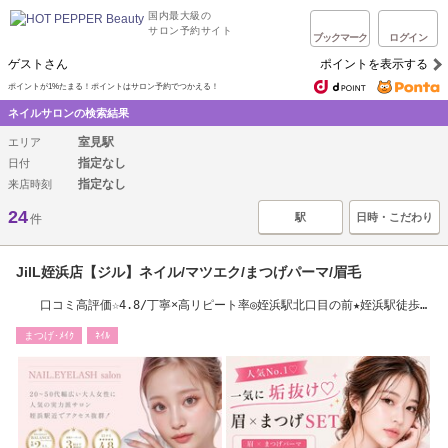
国内最大級の
サロン予約サイト
ブックマーク
ログイン
ゲストさん
ポイントを表示する
ポイントが1%たまる！ポイントはサロン予約でつかえる！
ネイルサロンの検索結果
室見駅
エリア
指定なし
日付
指定なし
来店時刻
24
駅
日時・こだわり
件
JilL姪浜店【ジル】ネイル/マツエク/まつげパーマ/眉毛
口コミ高評価☆4.8/丁寧×高リピート率◎姪浜駅北口目の前★姪浜駅徒歩１
分(西区姪浜)
まつげ･ﾒｲｸ
ﾈｲﾙ