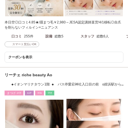
本日空◎口コミ4.85★/眉まつ毛￥2,980～JESA認定講師直営!4/1移転◎自爪
を削らないフィルイン×ニュアンス
口コミ
255件
設備
総数5
スタッフ
総数6人
スマート支払いOK
クーポンを表示
リーチェ riche beauty Ao
◆イオンマリナタウン1階 ◆ バス停愛宕神社入口目の前 ◎姪浜駅から
車３分
まつげ･ﾒｲｸ
ｴｽﾃ
ﾈｲﾙ
ﾘﾗｸ