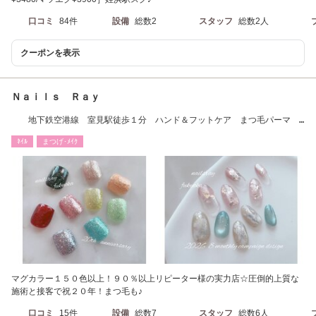
口コミ
84件
設備
総数2
スタッフ
総数2人
クーポンを表示
Ｎａｉｌｓ Ｒａｙ
地下鉄空港線 室見駅徒歩１分 ハンド＆フットケア まつ毛パーマ
エクステ
ﾈｲﾙ
まつげ･ﾒｲｸ
マグカラー１５０色以上！９０％以上リピーター様の実力店☆圧倒的上質な
施術と接客で祝２０年！まつ毛も♪
口コミ
15件
設備
総数7
スタッフ
総数6人