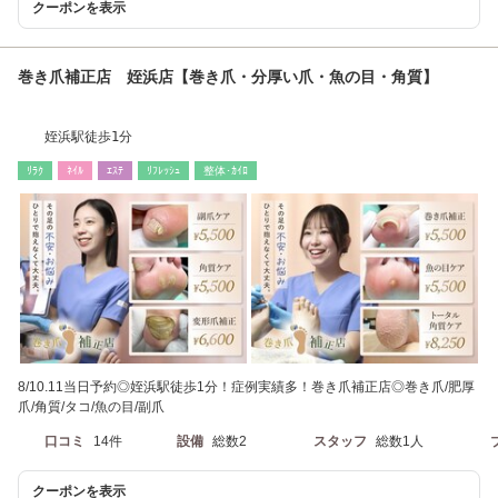
クーポンを表示
巻き爪補正店 姪浜店【巻き爪・分厚い爪・魚の目・角質】
姪浜駅徒歩1分
ﾘﾗｸ
ﾈｲﾙ
ｴｽﾃ
ﾘﾌﾚｯｼｭ
整体･ｶｲﾛ
8/10.11当日予約◎姪浜駅徒歩1分！症例実績多！巻き爪補正店◎巻き爪/肥厚
爪/角質/タコ/魚の目/副爪
口コミ
14件
設備
総数2
スタッフ
総数1人
クーポンを表示