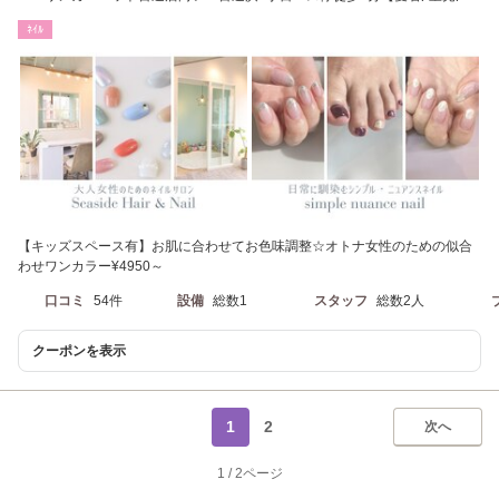
崎/百道/西新】
ﾈｲﾙ
【キッズスペース有】お肌に合わせてお色味調整☆オトナ女性のための似合
わせワンカラー¥4950～
口コミ
54件
設備
総数1
スタッフ
総数2人
クーポンを表示
1
2
次へ
1
/
2ページ