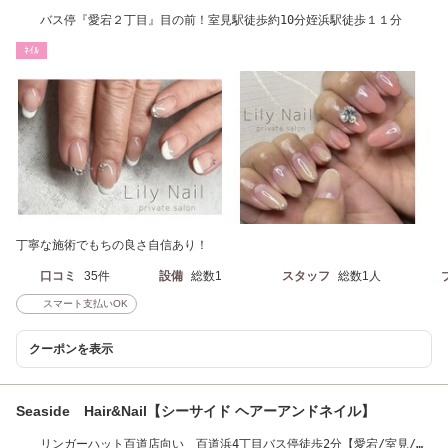
バス停『愛宕２丁目』目の前！室見駅徒歩約10分姪浜駅徒歩１１分
ﾈｲﾙ
丁寧な施術でもちの良さ自信あり！
口コミ
35件
設備
総数1
スタッフ
総数1人
スマート支払いOK
クーポンを表示
Seaside Hair&Nail【シーサイド ヘアーアンドネイル】
リンガーハット百道店向い 百道浜4丁目バス停徒歩2分【愛宕/室見/藤