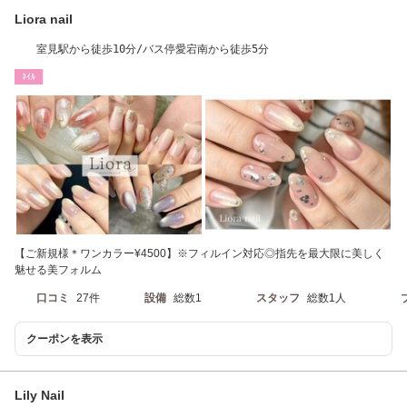
Liora nail
室見駅から徒歩10分/バス停愛宕南から徒歩5分
ﾈｲﾙ
【ご新規様＊ワンカラー¥4500】※フィルイン対応◎指先を最大限に美しく
魅せる美フォルム
口コミ
27件
設備
総数1
スタッフ
総数1人
クーポンを表示
Lily Nail