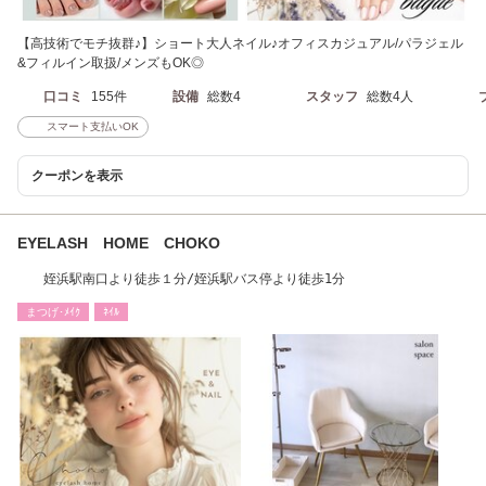
【高技術でモチ抜群♪】ショート大人ネイル♪オフィスカジュアル/パラジェル
&フィルイン取扱/メンズもOK◎
口コミ
155件
設備
総数4
スタッフ
総数4人
スマート支払いOK
クーポンを表示
EYELASH HOME CHOKO
姪浜駅南口より徒歩１分/姪浜駅バス停より徒歩1分
まつげ･ﾒｲｸ
ﾈｲﾙ