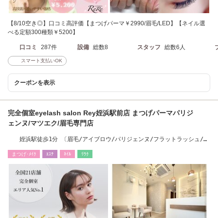
【8/10空き◎】口コミ高評価【まつげパーマ￥2990/眉毛/LED】【ネイル選
べる定額300種類￥5200】
口コミ
287件
設備
総数8
スタッフ
総数6人
スマート支払いOK
クーポンを表示
完全個室eyelash salon Rey姪浜駅前店 まつげパーマパリジ
ェンヌ/マツエク/眉毛専門店
姪浜駅徒歩1分 〔眉毛/アイブロウ/パリジェンヌ/フラットラッシュ/ハ
リウッドブロウ〕
まつげ･ﾒｲｸ
ｴｽﾃ
ﾈｲﾙ
ﾘﾗｸ