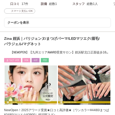
口コミ
17件
設備
総数1
スタッフ
総数1人
スマート支払いOK
クーポンを表示
Zina 姪浜｜パリジェンヌ/まつげパーマ/LEDマツエク/眉毛/
パラジェル/マグネット
【NEWOPEN】【九州エリアAWARD受賞サロン】姪浜駅北口正面徒歩10
秒/魚民さんの2F
まつげ･ﾒｲｸ
ﾈｲﾙ
ｴｽﾃ
ﾘﾗｸ
NewOpen！2025アワード受賞★口コミ高評価★［ワンカラー¥4480/まつぱ
¥3480/マツエク¥3900］姪浜駅スグ♪