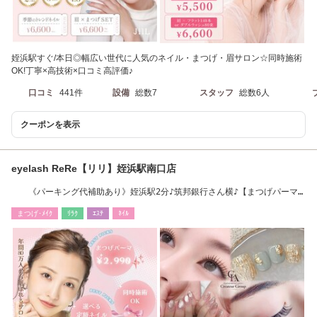
姪浜駅すぐ/本日◎幅広い世代に人気のネイル・まつげ・眉サロン☆同時施術
OK!丁寧×高技術×口コミ高評価♪
口コミ
441件
設備
総数7
スタッフ
総数6人
クーポンを表示
eyelash ReRe【リリ】姪浜駅南口店
《パーキング代補助あり》姪浜駅2分♪筑邦銀行さん横♪【まつげパーマ/
￥2990★】
まつげ･ﾒｲｸ
ﾘﾗｸ
ｴｽﾃ
ﾈｲﾙ