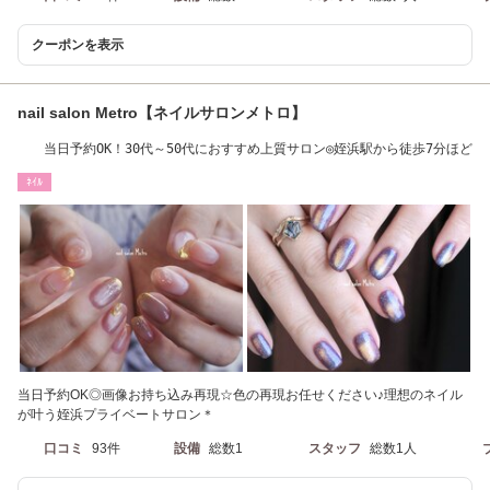
クーポンを表示
nail salon Metro【ネイルサロンメトロ】
当日予約OK！30代～50代におすすめ上質サロン◎姪浜駅から徒歩7分ほど
ﾈｲﾙ
当日予約OK◎画像お持ち込み再現☆色の再現お任せください♪理想のネイル
が叶う姪浜プライベートサロン＊
口コミ
93件
設備
総数1
スタッフ
総数1人