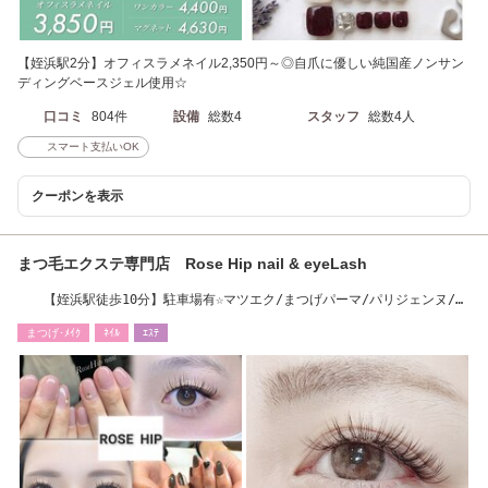
【姪浜駅2分】オフィスラメネイル2,350円～◎自爪に優しい純国産ノンサン
ディングベースジェル使用☆
口コミ
804件
設備
総数4
スタッフ
総数4人
スマート支払いOK
クーポンを表示
まつ毛エクステ専門店 Rose Hip nail & eyeLash
【姪浜駅徒歩10分】駐車場有☆マツエク/まつげパーマ/パリジェンヌ/パ
ラジェル
まつげ･ﾒｲｸ
ﾈｲﾙ
ｴｽﾃ