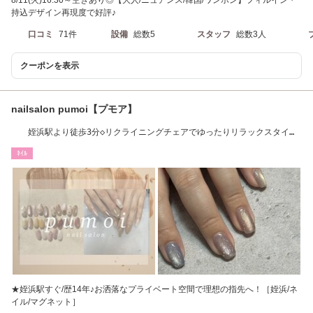
持込デザイン再現度で好評♪
口コミ
71件
設備
総数5
スタッフ
総数3人
クーポンを表示
nailsalon pumoi【プモア】
姪浜駅より徒歩3分◇リクライニングチェアでゆったりリラックスタイム
♪
ﾈｲﾙ
★姪浜駅すぐ/歴14年♪お洒落なプライベート空間で理想の指先へ！［姪浜/ネ
イル/マグネット］