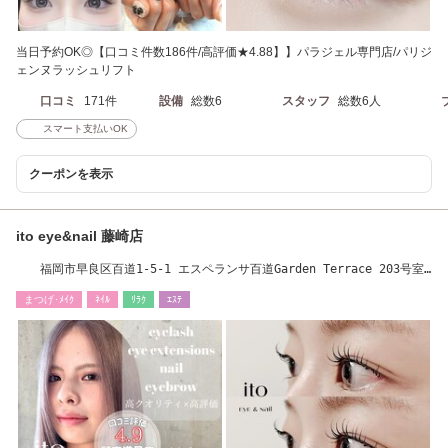
当日予約OK◎【口コミ件数186件/高評価★4.88】】パラジェル専門店/パリジ
ェンヌラッシュリフト
口コミ
171件
設備
総数6
スタッフ
総数6人
スマート支払いOK
クーポンを表示
ito eye&nail 藤崎店
福岡市早良区百道1-5-1 エスペランサ百道Garden Terrace 203号室
[ネイル/パラシェル]
まつげ･ﾒｲｸ
ﾈｲﾙ
ﾘﾗｸ
ｴｽﾃ