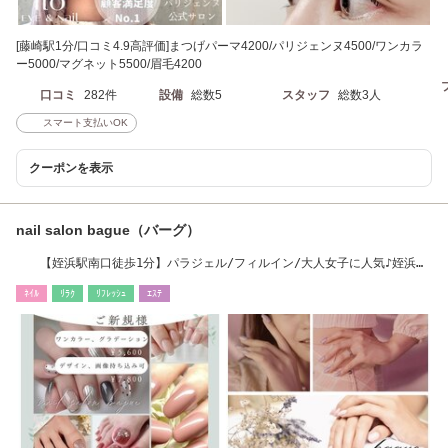
[藤崎駅1分/口コミ4.9高評価]まつげパーマ4200/パリジェンヌ4500/ワンカラ
ー5000/マグネット5500/眉毛4200
口コミ
282件
設備
総数5
スタッフ
総数3人
スマート支払いOK
クーポンを表示
nail salon bague（バーグ）
【姪浜駅南口徒歩1分】パラジェル/フィルイン/大人女子に人気♪姪浜オ
ススメサロン！
ﾈｲﾙ
ﾘﾗｸ
ﾘﾌﾚｯｼｭ
ｴｽﾃ