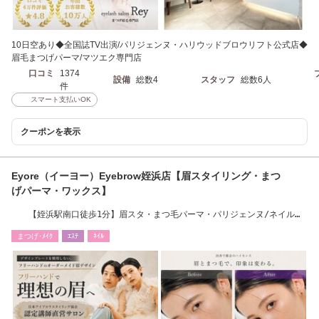
10日空あり◆全国誌TV出演/パリジェンヌ・ハリウッドブロウリフト公式店◆
眉毛まつげパーマ/マツエク専門店
口コミ
1374
設備
総数4
スタッフ
総数6人
件
スマート支払いOK
クーポンを表示
Eyore（イーヨー）Eyebrow姪浜店【眉スタイリング・まつ
げパーマ・ワックス】
【姪浜駅南口徒歩1分】眉スタ・まつ毛パーマ・パリジェンヌ/ネイル・
フィルイン・定額
まつげ･ﾒｲｸ
ｴｽﾃ
ﾈｲﾙ