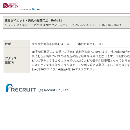
痩身ダイエット・美肌小顔専門店 Refre21
ソウシンダイエット・ビハダコガオセンモンテン リフレニジュウイチ ｜ 028-610-5406
住所
栃木県宇都宮市伝馬町４－４ ＪＰ本社ビル２Ｆ・３Ｆ
JR宇都宮駅西口の大通りを直進し裁判所方向へむかいます。池上町の信号
手にある伝馬町のバスの停留所の所が駐車場入り口となります。5階建ての
アクセス
ビルの下をくぐるように入っていただくとビル裏手が駐車場となっておりま
道案内
レストランです※並びにうさぎや、ミツボシ銃砲火薬店、きらくがあります
肌#小顔#ブライダル#温活#妊活#エステプロラボ