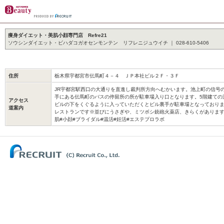
痩身ダイエット・美肌小顔専門店 Refre21
ソウシンダイエット・ビハダコガオセンモンテン リフレニジュウイチ ｜ 028-610-5406
住所
栃木県宇都宮市伝馬町４－４ ＪＰ本社ビル２Ｆ・３Ｆ
JR宇都宮駅西口の大通りを直進し裁判所方向へむかいます。池上町の信号
手にある伝馬町のバスの停留所の所が駐車場入り口となります。5階建ての
アクセス
ビルの下をくぐるように入っていただくとビル裏手が駐車場となっておりま
道案内
レストランです※並びにうさぎや、ミツボシ銃砲火薬店、きらくがあります
肌#小顔#ブライダル#温活#妊活#エステプロラボ