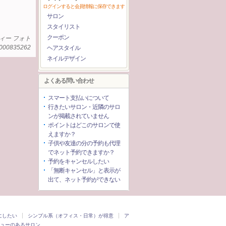
ログインすると会員情報に保存できます
サロン
スタイリスト
クーポン
ィー フォト
000835262
ヘアスタイル
ネイルデザイン
よくある問い合わせ
スマート支払いについて
行きたいサロン・近隣のサロ
ンが掲載されていません
ポイントはどこのサロンで使
えますか？
子供や友達の分の予約も代理
でネット予約できますか？
予約をキャンセルしたい
「無断キャンセル」と表示が
出て、ネット予約ができない
にしたい
シンプル系（オフィス・日常）が得意
ア
ューのあるサロン