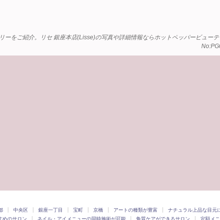
ャラリーをご紹介。リセ 銀座本店(Lisse)の写真や詳細情報ならホットペッパービューテ
No:PG
都
中央区
銀座一丁目
宝町
京橋
アートの種類が豊富
ナチュラル上品な目元
すめのサロン
ネイル・アイメニューの同時施術が可能
角質ケアができるサロン
定額メニ