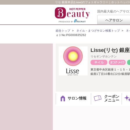
リセ 銀座本店(Lisse)のフォトギャラリー｜ホットペッパービ
国内最大級のヘアサロ
ヘアサロン
総合トップ
>
ネイル・まつげサロン検索トップ
>
ネ
ォトNo:PG000835262
Lisse(リセ) 銀
リセギンザホンテン
東京都中央区銀座１－１５－
銀座1丁目10番出口2分/銀座駅
クーポン
サロン情報
メニュー