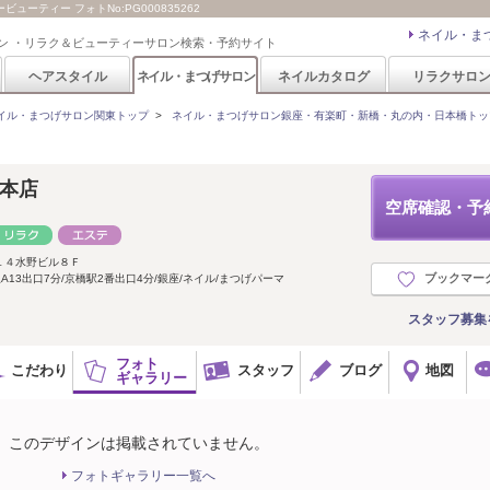
ューティー フォトNo:PG000835262
ネイル・ま
ン ・リラク＆ビューティーサロン検索・予約サイト
ヘアスタイル
ネイル・まつげサロン
ネイルカタログ
リラクサロ
イル・まつげサロン関東トップ
>
ネイル・まつげサロン銀座・有楽町・新橋・丸の内・日本橋トッ
座本店
空席確認・予
１４水野ビル８Ｆ
ブックマー
A13出口7分/京橋駅2番出口4分/銀座/ネイル/まつげパーマ
スタッフ募集
フォト
こだわり
スタッフ
ブログ
地図
ギャラリー
このデザインは掲載されていません。
フォトギャラリー一覧へ