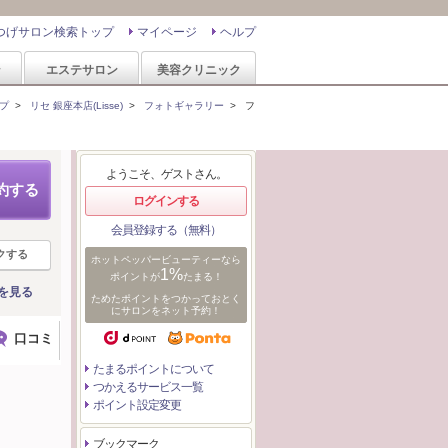
つげサロン検索トップ
マイページ
ヘルプ
ン
エステサロン
美容クリニック
プ
>
リセ 銀座本店(Lisse)
>
フォトギャラリー
>
フ
ようこそ、ゲストさん。
約する
ログインする
会員登録する（無料）
クする
ホットペッパービューティーなら
1%
ポイントが
たまる！
を見る
ためたポイントをつかっておとく
にサロンをネット予約！
口コミ
たまるポイントについて
つかえるサービス一覧
ポイント設定変更
ブックマーク