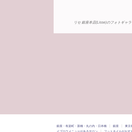
リセ 銀座本店(Lisse)のフォトギ
銀座・有楽町・新橋・丸の内・日本橋
銀座
東京
イブロウメニューがあるサロン
フットネイルがおす