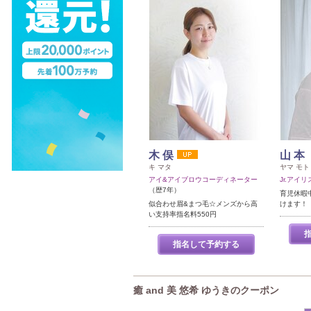
木 俣
山 本
キ マタ
ヤマ モト
アイ&アイブロウコーディネーター
Jr.アイリ
（歴7年）
育児休暇
似合わせ眉&まつ毛☆メンズから高
けます！
い支持率指名料550円
指名して予約する
癒 and 美 悠希 ゆうきのクーポン