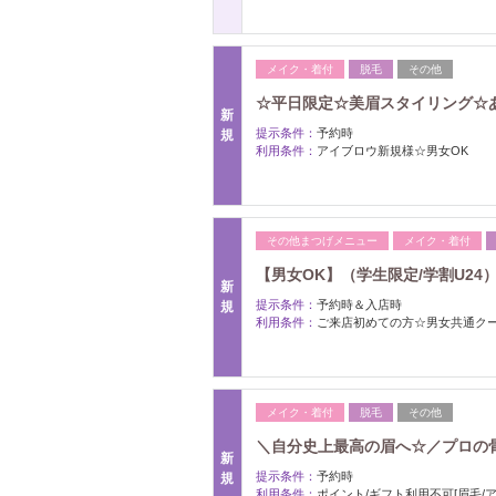
メイク・着付
脱毛
その他
☆平日限定☆美眉スタイリング☆あな
新
提示条件：
予約時
規
利用条件：
アイブロウ新規様☆男女OK
その他まつげメニュー
メイク・着付
【男女OK】（学生限定/学割U24）
新
提示条件：
予約時＆入店時
規
利用条件：
ご来店初めての方☆男女共通ク
メイク・着付
脱毛
その他
＼自分史上最高の眉へ☆／プロの骨
新
提示条件：
予約時
規
利用条件：
ポイント/ギフト利用不可[眉毛/