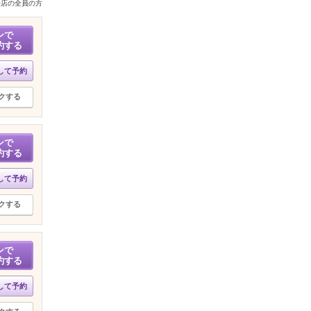
来店の全員の方
ンで
約する
して予約
クする
ンで
約する
して予約
クする
ンで
約する
して予約