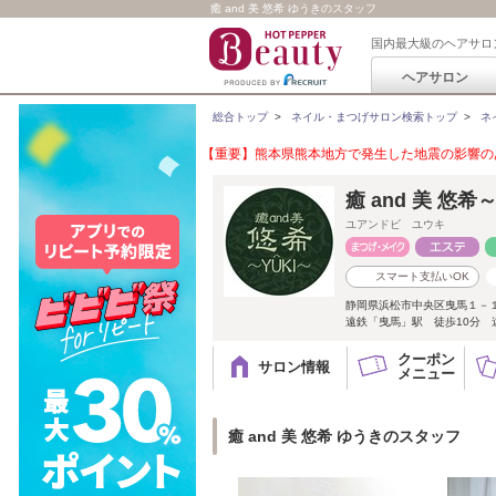
癒 and 美 悠希 ゆうきのスタッフ
国内最大級のヘアサロ
ヘアサロン
総合トップ
>
ネイル・まつげサロン検索トップ
>
ネ
【重要】熊本県熊本地方で発生した地震の影響のあ
癒 and 美 悠
ユアンドビ ユウキ
スマート支払いOK
静岡県浜松市中央区曳馬１－
遠鉄「曳馬」駅 徒歩10分 遠
クーポン
サロン情報
メニュー
癒 and 美 悠希 ゆうきのスタッフ