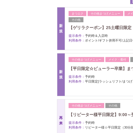
まつエク
その他まつげメニュー
メ
その他
新
【ゲリラクーポン】25土曜日限定
規
提示条件：
予約時＆入店時
利用条件：
ポイント/ギフト併用不可/上記
その他まつげメニュー
メイク・着付
【平日限定☆ビューラー卒業】まつ
新
提示条件：
予約時
規
利用条件：
平日限定[ラッシュリフト/まつげ
その他まつげメニュー
その他
【リピーター様平日限定】9:00～
再
提示条件：
予約時
来
利用条件：
リピーター様☆平日限定（30分