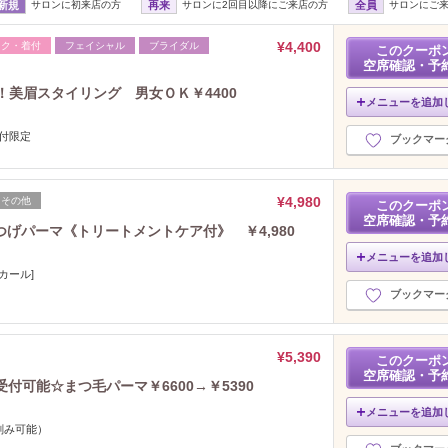
新規
サロンに初来店の方
再来
サロンに2回目以降にご来店の方
全員
サロンにご
¥4,400
イク・着付
フェイシャル
ブライダル
このクーポ
空席確認・予
！美眉スタイリング 男女ＯＫ￥4400
メニューを追加
日付限定
ブックマー
¥4,980
その他
このクーポ
空席確認・予
げパーマ《トリートメントケア付》 ￥4,980
メニューを追加
カール]
ブックマー
¥5,390
このクーポ
空席確認・予
受付可能☆まつ毛パーマ￥6600→￥5390
メニューを追加
刻み可能）