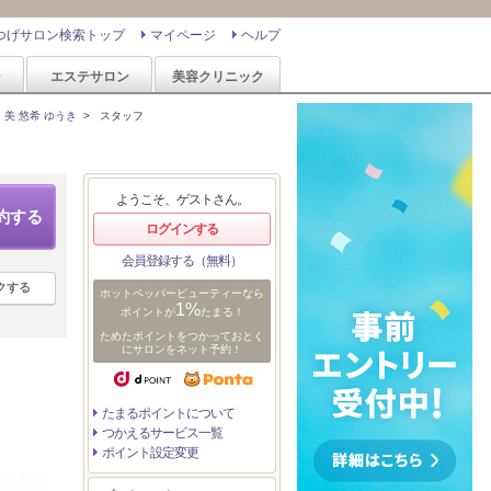
つげサロン検索トップ
マイページ
ヘルプ
ン
エステサロン
美容クリニック
d 美 悠希 ゆうき
>
スタッフ
ようこそ、ゲストさん。
約する
ログインする
会員登録する（無料）
クする
ホットペッパービューティーなら
1%
ポイントが
たまる！
ためたポイントをつかっておとく
にサロンをネット予約！
たまるポイントについて
つかえるサービス一覧
ポイント設定変更