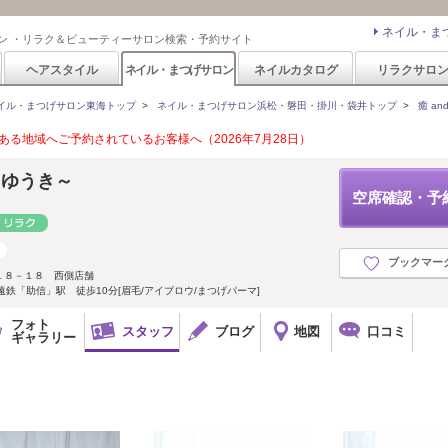
ネイル・ま
ン ・リラク＆ビューティーサロン検索・予約サイト
ヘアスタイル
ネイル・まつげサロン
ネイルカタログ
リラクサロ
イル・まつげサロン東海トップ
>
ネイル・まつげサロン浜松・磐田・掛川・袋井トップ
>
癒 an
る地域へご予約されているお客様へ（2026年7月28日）
希～ゆうき～
空席確認・予
ブックマー
１８－１８ 西側店舗
鉄「助信」駅 徒歩10分[眉毛/アイブロウ/まつげパーマ]
フォト
スタッフ
ブログ
地図
口コミ
ギャラリー