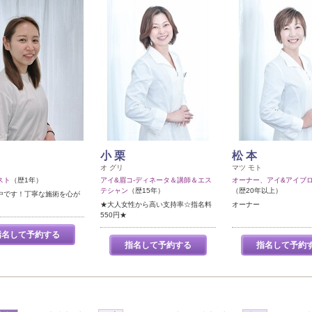
小 栗
松 本
オ グリ
マツ モト
スト
（歴1年）
アイ&眉コ-ディネータ＆講師＆エス
オーナー、アイ&アイブ
テシャン
（歴15年）
（歴20年以上）
中です！丁寧な施術を心が
★大人女性から高い支持率☆指名料
オーナー
550円★
指名して予約する
指名して予約する
指名して予約