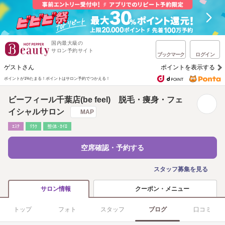
国内最大級の
サロン予約サイト
ブックマーク
ログイン
ゲストさん
ポイントを表示する
ポイントが1%たまる！
ポイントはサロン予約でつかえる！
ビーフィール千葉店(be feel) 脱毛・痩身・フェ
イシャルサロン
MAP
ｴｽﾃ
ﾘﾗｸ
整体･ｶｲﾛ
空席確認・予約する
スタッフ募集を見る
クーポン・メニュー
サロン情報
トップ
フォト
スタッフ
ブログ
口コミ