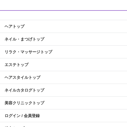
ヘアトップ
ネイル・まつげトップ
リラク・マッサージトップ
エステトップ
ヘアスタイルトップ
ネイルカタログトップ
美容クリニックトップ
ログイン / 会員登録