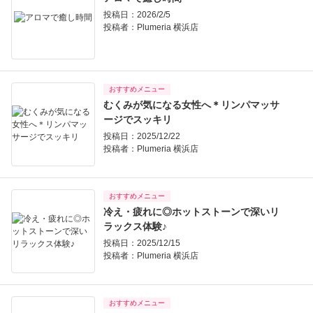
投稿日：2026/2/5
投稿者：
Plumeria 横浜店
おすすめメニュー
むくみが気になる女性へ＊リンパマッサ
ージでスッキリ
投稿日：2025/12/22
投稿者：
Plumeria 横浜店
おすすめメニュー
冷え・疲れに◎ホットストーンで深いリ
ラックス体験♪
投稿日：2025/12/15
投稿者：
Plumeria 横浜店
おすすめメニュー