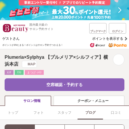
国内最大級の
サロン予約サイト
ブックマーク
ログイン
ゲストさん
ポイントを表示する
ポイントが1%たまる！
ポイントはサロン予約でつかえる！
Plumeria×Sylphya 【プルメリア×シルフィア】横
浜本店
MAP
ｴｽﾃ
ﾘﾗｸ
まつげ･ﾒｲｸ
空席確認・予約する
クーポン・メニュー
サロン情報
トップ
フォト
スタッフ
ブログ
口コミ