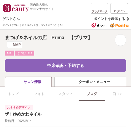
国内最大級の
サロン予約サイト
ブックマーク
ログイン
ゲストさん
ポイントを表示する
ポイントが1%たまる！
ポイントはサロン予約でつかえる！
まつげ＆ネイルの店 Prima 【プリマ】
MAP
ﾈｲﾙ
まつげ･ﾒｲｸ
空席確認・予約する
クーポン・メニュー
サロン情報
トップ
フォト
スタッフ
ブログ
口コミ
おすすめデザイン
ザ！ゆめかわネイル
投稿日：2026/5/14