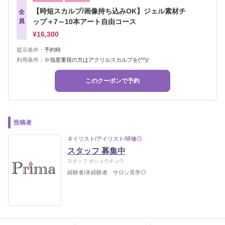
【時短スカルプ/画像持ち込みOK】ジェル素材チ
全
員
ップ＋7～10本アート自由コース
¥16,300
提示条件：
予約時
利用条件：
※強度重視の方はアクリルスカルプを(^^)/
このクーポンで予約
投稿者
ネイリスト/アイリスト/研修◎
スタッフ 募集中
スタッフ ボシュウチュウ
経験者/未経験者 サロン見学◎