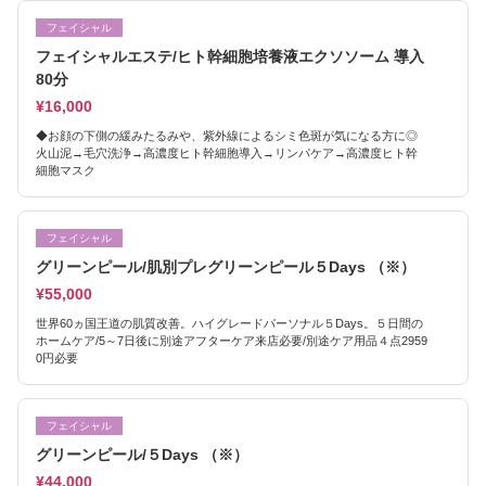
フェイシャル
フェイシャルエステ/ヒト幹細胞培養液エクソソーム 導入
80分
¥16,000
◆お顔の下側の緩みたるみや、紫外線によるシミ色斑が気になる方に◎
火山泥→毛穴洗浄→高濃度ヒト幹細胞導入→リンパケア→高濃度ヒト幹
細胞マスク
フェイシャル
グリーンピール/肌別プレグリーンピール５Days （※）
¥55,000
世界60ヵ国王道の肌質改善。ハイグレードパーソナル５Days。５日間の
ホームケア/5～7日後に別途アフターケア来店必要/別途ケア用品４点2959
0円必要
フェイシャル
グリーンピール/５Days （※）
¥44,000