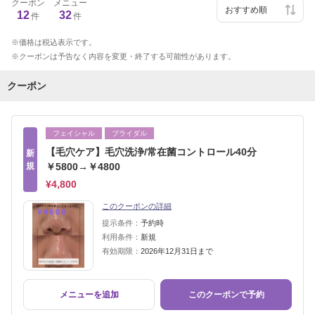
クーポン
メニュー
12
32
件
件
価格は税込表示です。
クーポンは予告なく内容を変更・終了する可能性があります。
クーポン
フェイシャル
ブライダル
【毛穴ケア】毛穴洗浄/常在菌コントロール40分
新
規
￥5800→￥4800
¥4,800
このクーポンの詳細
提示条件：
予約時
利用条件：
新規
有効期限：
2026年12月31日まで
メニューを追加
このクーポンで予約