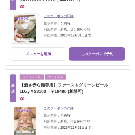
¥0
このクーポンの詳細
提示条件：
予約時
利用条件：
新規、当日施術可能
有効期限：
2026年12月31日まで
メニューを追加
このクーポンで予約
フェイシャル
ブライダル
【酒さ赤ら顔専用】ファーストグリーンピール
新
規
1Day￥23100→￥18480 (相談可)
¥0
このクーポンの詳細
提示条件：
予約時
利用条件：
新規、当日施術可能
有効期限：
2026年12月31日まで