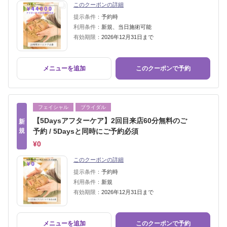
このクーポンの詳細
提示条件：
予約時
利用条件：
新規、当日施術可能
有効期限：
2026年12月31日まで
メニューを追加
このクーポンで予約
フェイシャル
ブライダル
【5Daysアフターケア】2回目来店60分無料のご
新
規
予約 / 5Daysと同時にご予約必須
¥0
このクーポンの詳細
提示条件：
予約時
利用条件：
新規
有効期限：
2026年12月31日まで
メニューを追加
このクーポンで予約