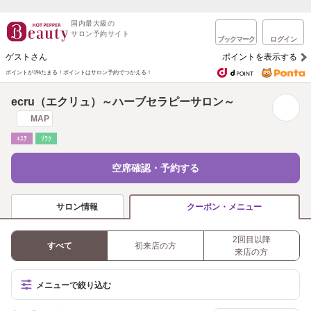
国内最大級の
サロン予約サイト
ブックマーク
ログイン
ゲストさん
ポイントを表示する
ポイントが1%たまる！
ポイントはサロン予約でつかえる！
ecru（エクリュ）～ハーブセラピーサロン～
MAP
ｴｽﾃ
ﾘﾗｸ
空席確認・予約する
サロン情報
クーポン・メニュー
2回目以降
すべて
初来店の方
来店の方
メニューで絞り込む