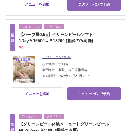
メニューを追加
このクーポンで予約
フェイシャル
ブライダル
【ハーブ量0.5g】グリーンピールソフト
新
規
1Day￥16500→￥13200 (相談のみ可能)
¥0
このクーポンの詳細
提示条件：
予約時
利用条件：
新規、当日施術可能
有効期限：
2026年12月31日まで
メニューを追加
このクーポンで予約
フェイシャル
ブライダル
【グリーンピール体験メニュー】グリーンピール
新
規
NEW55sec￥9900 (相談のみ可)