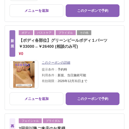
メニューを追加
このクーポンで予約
ボディ
バストケア
ブライダル
その他
【ボディ各部位】グリーンピールボディ１パーツ
新
規
￥33000→￥26400 (相談のみ可)
¥0
このクーポンの詳細
提示条件：
予約時
利用条件：
新規、当日施術可能
有効期限：
2026年12月31日まで
メニューを追加
このクーポンで予約
フェイシャル
ブライダル
再
2回目以降ご来店のお客様