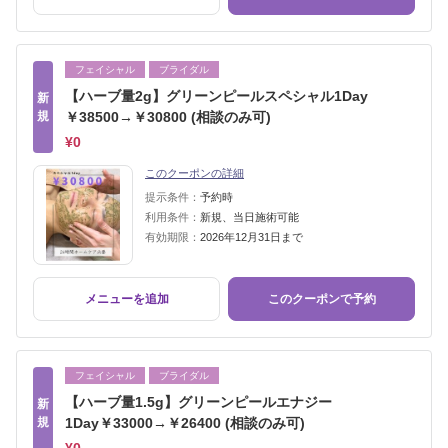
フェイシャル
ブライダル
【ハーブ量2g】グリーンピールスペシャル1Day
新
規
￥38500→￥30800 (相談のみ可)
¥0
このクーポンの詳細
提示条件：
予約時
利用条件：
新規、当日施術可能
有効期限：
2026年12月31日まで
メニューを追加
このクーポンで予約
フェイシャル
ブライダル
【ハーブ量1.5g】グリーンピールエナジー
新
規
1Day￥33000→￥26400 (相談のみ可)