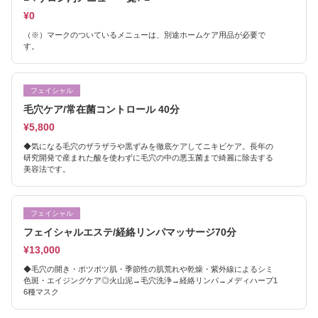
¥0
（※）マークのついているメニューは、別途ホームケア用品が必要で
す。
フェイシャル
毛穴ケア/常在菌コントロール 40分
¥5,800
◆気になる毛穴のザラザラや黒ずみを徹底ケアしてニキビケア。長年の
研究開発で産まれた酸を使わずに毛穴の中の悪玉菌まで綺麗に除去する
美容法です。
フェイシャル
フェイシャルエステ/経絡リンパマッサージ70分
¥13,000
◆毛穴の開き・ポツポツ肌・季節性の肌荒れや乾燥・紫外線によるシミ
色斑・エイジングケア◎火山泥→毛穴洗浄→経絡リンパ→メディハーブ1
6種マスク