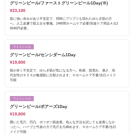
グリーンピール/ファーストグリーンピール1Day(※)
¥23,100
肌に強い赤みがあり不安定で、同時にプツプツも現れたゆらぎ肌の方
へ。人工皮膚で肌土台を整備。24時間ホームケア必要/別途ケア用品４点2
9590円必要。
フェイシャル
グリーンピール/センシダーム1Day
¥19,800
肌が赤く不安定で、ゆらぎ肌が気になる方へ。乾燥、肌荒れ、酒さ、現
代女性の６５％が敏感肌に分類されます。※ホームケア不要/当日メイク
可能
フェイシャル
グリーンピール/ポアーズ1Day
¥19,800
開いた毛穴、凹凸、ポツポツ肌改善。色んな方法を試しても改善しなか
ったへ。ハーブと竹炭の力で毛穴を引締めます。※ホームケア不要/当日
メイク可能