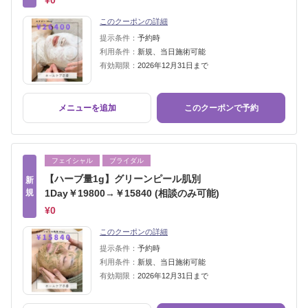
¥0
このクーポンの詳細
提示条件：
予約時
利用条件：
新規、当日施術可能
有効期限：
2026年12月31日まで
メニューを追加
このクーポンで予約
フェイシャル
ブライダル
【ハーブ量1g】グリーンピール肌別
新
規
1Day￥19800→￥15840 (相談のみ可能)
¥0
このクーポンの詳細
提示条件：
予約時
利用条件：
新規、当日施術可能
有効期限：
2026年12月31日まで