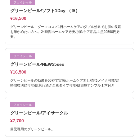
フェイシャル
グリーンピール/ソフト1Day （※）
¥16,500
グリーンピール＋ダーマコスメ1日ホームケアのダブル効果でお肌の反応
を確かめたい方へ。24時間ホームケア必要/別途ケア用品４点29590円必
要。
フェイシャル
グリーンピール/NEW55sec
¥16,500
グリーンピールの効果を55秒で実感/ホームケア無し/直後メイク可能/24
時間後洗顔可能/肌荒れ酒さ全肌タイプ可能/肌部屋アンプル１本付き
フェイシャル
グリーンピール/アイサークル
¥7,700
目元専用のグリーンピール。