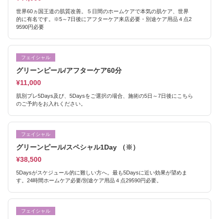
世界60ヵ国王道の肌質改善。５日間のホームケアで本気の肌ケア、世界
的に有名です。※5～7日後にアフターケア来店必要・別途ケア用品４点2
9590円必要
フェイシャル
グリーンピール/アフターケア60分
¥11,000
肌別プレ5Days及び、5Daysをご選択の場合、施術の5日～7日後にこちら
のご予約をお入れください。
フェイシャル
グリーンピール/スペシャル1Day （※）
¥38,500
5Daysがスケジュール的に難しい方へ。最も5Daysに近い効果が望めま
す。24時間ホームケア必要/別途ケア用品４点29590円必要。
フェイシャル