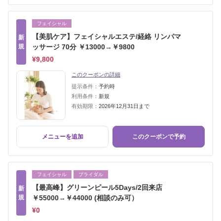
フェイシャル
【美肌ケア】フェイシャルエステ/経絡 リンパマ
新
規
ッサージ 70分 ￥13000→￥9800
¥9,800
このクーポンの詳細
提示条件：
予約時
利用条件：
新規
有効期限：
2026年12月31日まで
メニューを追加
このクーポンで予約
フェイシャル
ブライダル
【最高峰】グリーンピール5Days/2回来店
新
規
￥55000→￥44000 (相談のみ可）
¥0