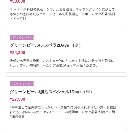
¥33,000
35～80代年齢肌の肌活、シワ、たるみ改善。エイジングサインに少しで
も気がつき始めたらグリーンピールで即肌活を。※ホームケア不要/当日
メイク可能
フェイシャル
グリーンピール/レスベラ2Days （※）
¥24,200
天然の水光導入施術。レスキュー的にとにかくお肌に水分を与え艶肌に
したい方へ。48時間ホームケア必要/別途ケア用品４点必要。
フェイシャル
グリーンピール/肌活スペシャル1Days（※）
¥27,500
1年を通して定期的にしっかりハーブ量2gでお手入れされたい方。お首は
行わないお顔のみの１Dayメニュー。24時間ホームケア必要/別途ケア用
品5点必要