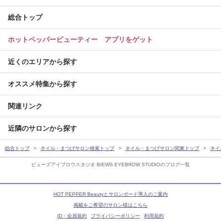
総合トップ
ホットペッパービューティー アプリをゲット
近くのエリアから探す
オススメ特集から探す
関連リンク
近隣のサロンから探す
総合トップ
ネイル・まつげサロン検索トップ
ネイル・まつげサロン関東トップ
ネイ
ビューズアイブロウスタジオ BIEWS EYEBROW STUDIOのブログ一覧
HOT PEPPER Beautyとサロンボード導入のご案内
掲載をご希望のサロン様はこちら
ID・会員規約
プライバシーポリシー
利用規約