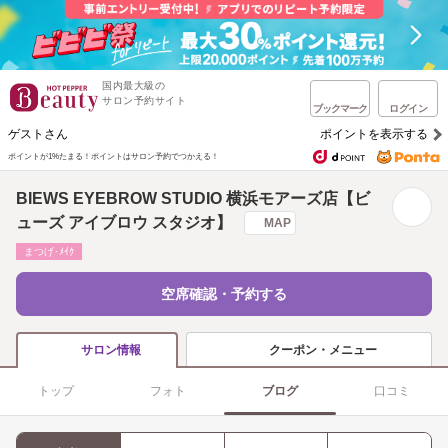
国内最大級の
サロン予約サイト
ブックマーク
ログイン
ゲストさん
ポイントを表示する
ポイントが1%たまる！
ポイントはサロン予約でつかえる！
BIEWS EYEBROW STUDIO 横浜モアーズ店【ビ
ューズ アイブロウ スタジオ】
MAP
まつげ･ﾒｲｸ
空席確認・予約する
クーポン・メニュー
サロン情報
トップ
フォト
ブログ
口コミ