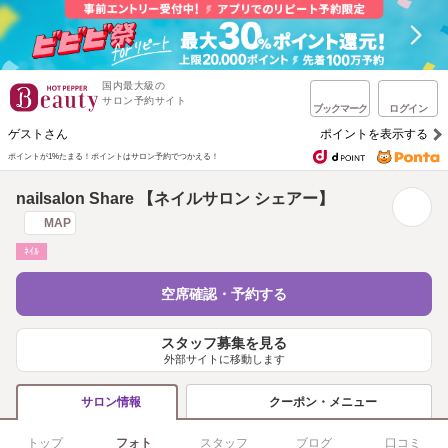
国内最大級の
サロン予約サイト
ブックマーク
ログイン
ゲストさん
ポイントを表示する
ポイントが1%たまる！
ポイントはサロン予約でつかえる！
nailsalon Share 【ネイルサロン シェアー】
MAP
ﾈｲﾙ
空席確認・予約する
スタッフ募集を見る
外部サイトに移動します
クーポン・メニュー
サロン情報
トップ
フォト
スタッフ
ブログ
口コミ