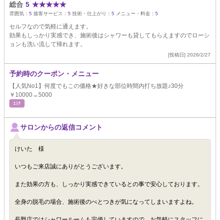
総合
5
★
★
★
★
★
雰囲気：
5
接客サービス：
5
技術・仕上がり：
5
メニュー・料金：
5
セルフなので気軽に通えます。
効果もしっかり実感でき、施術後はシャワーも貸してもらえますのでローシ
ョンも洗い流して帰れます。
[投稿日] 2026/2/27
予約時のクーポン・メニュー
【人気No1】何度でもこの価格★好きな部位時間内打ち放題♪30分
￥10000→5000
ｴｽﾃ
サロンからの返信コメント
けいた 様
いつもご来店誠にありがとうございます。
また効果の方も、しっかり実感できているとの事で安心しております。
全身の脱毛の場合、施術後のべとつきが気になってしまいますよね。
長野店ではシャワールームも完備していますので、お気軽にスタッフに