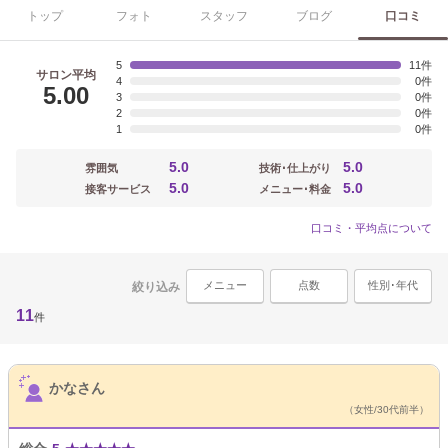
トップ
フォト
スタッフ
ブログ
口コミ
5
11
サロン平均
4
0
5.00
3
0
2
0
1
0
5.0
5.0
雰囲気
技術･仕上がり
5.0
5.0
接客サービス
メニュー･料金
口コミ・平均点について
メニュー
点数
性別･年代
絞り込み
11
件
サロンPick Up
かなさん
（女性/30代前半）