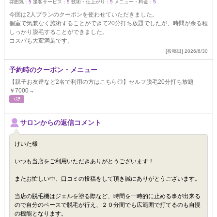
雰囲気：
5
接客サービス：
5
技術・仕上がり：
5
メニュー・料金：
5
今回は2人プランのクーポンを使わせていただきました。
個室で気兼なく施術することができて20分打ち放題でしたが、時間が余る程
しっかり脱毛することができました。
コスパも大変満足です。
[投稿日] 2026/6/30
予約時のクーポン・メニュー
【親子お友達など2名で利用の方はこちら◎】セルフ脱毛20分打ち放題
￥7000→
ｴｽﾃ
サロンからの返信コメント
けいた様
いつも当店をご利用いただきありがとうございます！
またお忙しい中、口コミの投稿をして頂き誠にありがとうございます。
当店の脱毛機はジェルを塗る際など、時間を一時的に止める事が出来る
ので自分のペースで脱毛が行え、２０分間でも広範囲で打てるのも自慢
の機能となります。