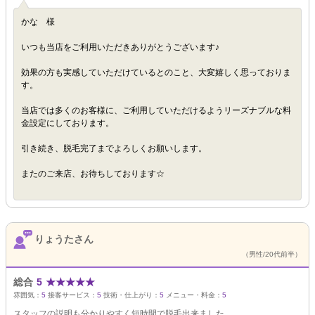
かな 様
いつも当店をご利用いただきありがとうございます♪
効果の方も実感していただけているとのこと、大変嬉しく思っておりま
す。
当店では多くのお客様に、ご利用していただけるようリーズナブルな料
金設定にしております。
引き続き、脱毛完了までよろしくお願いします。
またのご来店、お待ちしております☆
りょうたさん
（男性/20代前半）
総合
5
★
★
★
★
★
雰囲気：
5
接客サービス：
5
技術・仕上がり：
5
メニュー・料金：
5
スタッフの説明も分かりやすく短時間で脱毛出来ました。