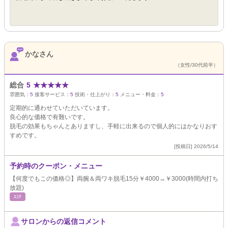
かなさん
（女性/30代前半）
総合
5
★
★
★
★
★
雰囲気：
5
接客サービス：
5
技術・仕上がり：
5
メニュー・料金：
5
定期的に通わせていただいています。
良心的な価格で有難いです。
脱毛の効果もちゃんとありますし、手軽に出来るので個人的にはかなりおす
すめです。
[投稿日] 2026/5/14
予約時のクーポン・メニュー
【何度でもこの価格◎】両腕＆両ワキ脱毛15分￥4000→￥3000(時間内打ち
放題)
ｴｽﾃ
サロンからの返信コメント