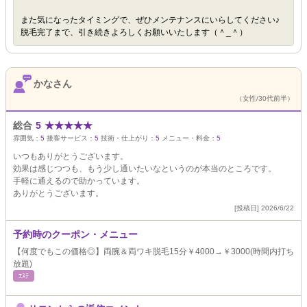
また気になったタイミングで、ぜひメンテナンスにいらしてください♪
脱毛完了まで、引き続きよろしくお願いいたします（＾_＾）
かなさん
（女性/30代前半）
総合
5
★
★
★
★
★
雰囲気：
5
接客サービス：
5
技術・仕上がり：
5
メニュー・料金：
5
いつもありがとうございます。
効果は感じつつも、もう少し通いたいなというのが本当のところです。
手軽に通えるので助かっています。
ありがとうございます。
[投稿日] 2026/6/22
予約時のクーポン・メニュー
【何度でもこの価格◎】両腕＆両ワキ脱毛15分￥4000→￥3000(時間内打ち
放題)
ｴｽﾃ