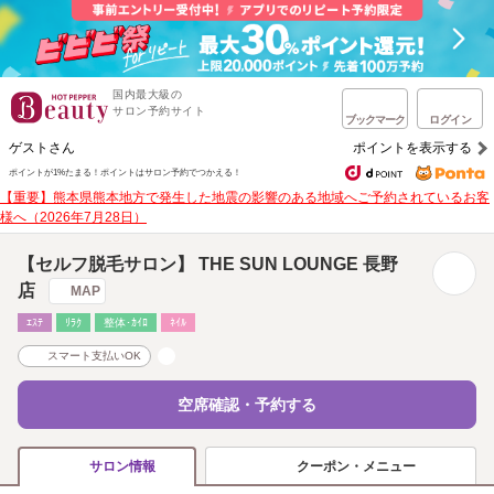
国内最大級の
サロン予約サイト
ブックマーク
ログイン
ゲストさん
ポイントを表示する
ポイントが1%たまる！
ポイントはサロン予約でつかえる！
【重要】熊本県熊本地方で発生した地震の影響のある地域へご予約されているお客
様へ（2026年7月28日）
【セルフ脱毛サロン】 THE SUN LOUNGE 長野
店
MAP
ｴｽﾃ
ﾘﾗｸ
整体･ｶｲﾛ
ﾈｲﾙ
スマート支払いOK
空席確認・予約する
クーポン・メニュー
サロン情報