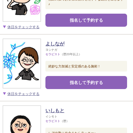
♪
指名して予約する
休日をチェックする
よしなが
ヨシナガ
セラピスト
（歴20年以上）
絶妙な力加減と安定感のある施術！
指名して予約する
休日をチェックする
いしもと
イシモト
セラピスト
（歴）