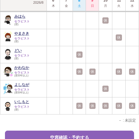
6
7
8
9
10
11
12
2026
/
8
木
金
土
日
月
火
水
みはら
休
セラピスト
(歴)
やまさき
休
セラピスト
(歴)
どい
休
セラピスト
(歴)
かわなか
休
休
休
休
セラピスト
(歴20年以上)
よしなが
休
セラピスト
(歴20年以上)
いしもと
休
休
休
休
休
セラピスト
(歴)
－
: 未設定
空席確認・予約する