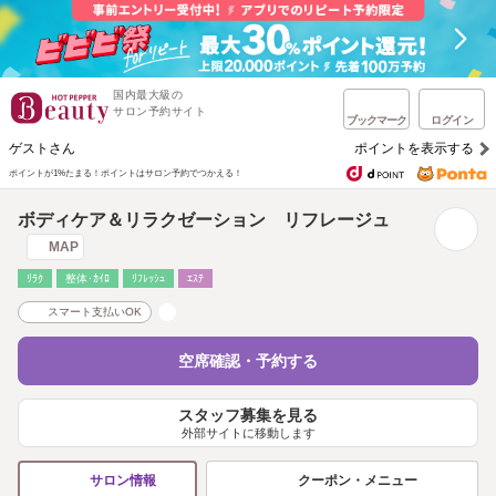
国内最大級の
サロン予約サイト
ブックマーク
ログイン
ゲストさん
ポイントを表示する
ポイントが1%たまる！
ポイントはサロン予約でつかえる！
ボディケア＆リラクゼーション リフレージュ
MAP
ﾘﾗｸ
整体･ｶｲﾛ
ﾘﾌﾚｯｼｭ
ｴｽﾃ
スマート支払いOK
空席確認・予約する
スタッフ募集を見る
外部サイトに移動します
クーポン・メニュー
サロン情報